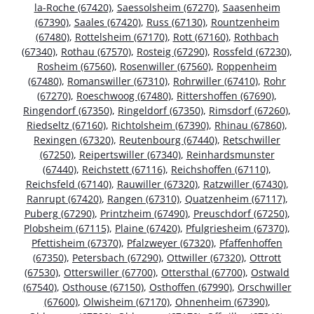
la-Roche (67420)
,
Saessolsheim (67270)
,
Saasenheim
(67390)
,
Saales (67420)
,
Russ (67130)
,
Rountzenheim
(67480)
,
Rottelsheim (67170)
,
Rott (67160)
,
Rothbach
(67340)
,
Rothau (67570)
,
Rosteig (67290)
,
Rossfeld (67230)
,
Rosheim (67560)
,
Rosenwiller (67560)
,
Roppenheim
(67480)
,
Romanswiller (67310)
,
Rohrwiller (67410)
,
Rohr
(67270)
,
Roeschwoog (67480)
,
Rittershoffen (67690)
,
Ringendorf (67350)
,
Ringeldorf (67350)
,
Rimsdorf (67260)
,
Riedseltz (67160)
,
Richtolsheim (67390)
,
Rhinau (67860)
,
Rexingen (67320)
,
Reutenbourg (67440)
,
Retschwiller
(67250)
,
Reipertswiller (67340)
,
Reinhardsmunster
(67440)
,
Reichstett (67116)
,
Reichshoffen (67110)
,
Reichsfeld (67140)
,
Rauwiller (67320)
,
Ratzwiller (67430)
,
Ranrupt (67420)
,
Rangen (67310)
,
Quatzenheim (67117)
,
Puberg (67290)
,
Printzheim (67490)
,
Preuschdorf (67250)
,
Plobsheim (67115)
,
Plaine (67420)
,
Pfulgriesheim (67370)
,
Pfettisheim (67370)
,
Pfalzweyer (67320)
,
Pfaffenhoffen
(67350)
,
Petersbach (67290)
,
Ottwiller (67320)
,
Ottrott
(67530)
,
Otterswiller (67700)
,
Ottersthal (67700)
,
Ostwald
(67540)
,
Osthouse (67150)
,
Osthoffen (67990)
,
Orschwiller
(67600)
,
Olwisheim (67170)
,
Ohnenheim (67390)
,