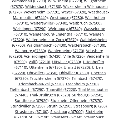
Wimmenau (67290)
,
Wilwisheim (67270)
,
Willgottheim
(67370)
,
Wildersbach (67130)
,
Wickersheim-Wilshausen
(67270)
,
Weyersheim (67720)
,
Weyer (67320)
,
Westhouse-
Marmoutier (67440)
,
Westhouse (67230)
,
Westhoffen
(67310)
,
Weiterswiller (67340)
,
Weitbruch (67500)
,
Weislingen (67290)
,
Weinbourg (67340)
,
Wasselonne
(67310)
,
Wangenbourg-Engenthal (67710)
,
Wangen
(67520)
,
Waltenheim-sur-Zorn (67670)
,
Waldolwisheim
(67700)
,
Waldhambach (67430)
,
Waldersbach (67130)
,
Walbourg (67360)
,
Wahlenheim (67170)
,
Volksberg
(67290)
,
Vœllerdingen (67430)
,
Villé (67220)
,
Vendenheim
(67550)
,
Valff (67210)
,
Uttwiller (67330)
,
Uttenhoffen
(67110)
,
Uttenheim (67150)
,
Urmatt (67280)
,
Urbeis
(67220)
,
Uhrwiller (67350)
,
Uhlwiller (67350)
,
Uberach
(67350)
,
Truchtersheim (67370)
,
Trimbach (67470)
,
Triembach-au-Val (67220)
,
Traenheim (67310)
,
Tieffenbach (67290)
,
Thanvillé (67220)
,
Thal-Marmoutier
(67440)
,
Thal-Drulingen (67320)
,
Surbourg (67250)
,
Sundhouse (67920)
,
Stutzheim-Offenheim (67370)
,
Stundwiller (67250)
,
Struth (67290)
,
Strasbourg (67200)
,
Strasbourg (67100)
,
Strasbourg (67000)
,
Stotzheim
(67140)
,
Still (67190)
,
Steinseltz (67160)
,
Steinbourg