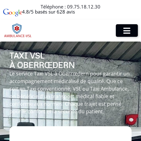
Téléphone :
09.75.18.12.30
4.8/5 basés sur 628 avis
TAXI VSL
À OBERRŒDERN
Le service Taxi VSL à Oberrœdern pour garantir un
accompagnement médicalisé de qualité. Que ce
soit en Taxi conventionné, VSL ou Taxi Ambulance,
on bénéficie d’un transport médical fiable et
conforme aux normes. Chaque trajet est pensé
pour le confort et la sécurité du patient.