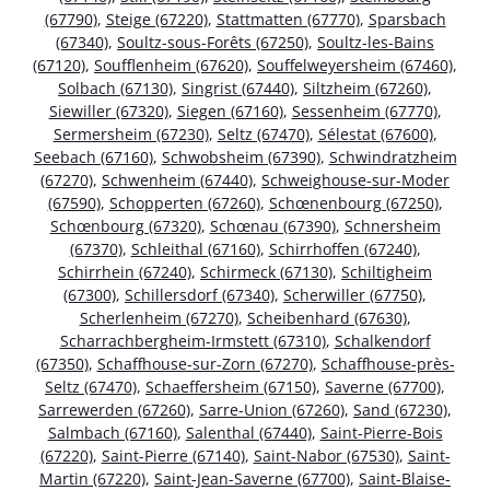
(67790)
,
Steige (67220)
,
Stattmatten (67770)
,
Sparsbach
(67340)
,
Soultz-sous-Forêts (67250)
,
Soultz-les-Bains
(67120)
,
Soufflenheim (67620)
,
Souffelweyersheim (67460)
,
Solbach (67130)
,
Singrist (67440)
,
Siltzheim (67260)
,
Siewiller (67320)
,
Siegen (67160)
,
Sessenheim (67770)
,
Sermersheim (67230)
,
Seltz (67470)
,
Sélestat (67600)
,
Seebach (67160)
,
Schwobsheim (67390)
,
Schwindratzheim
(67270)
,
Schwenheim (67440)
,
Schweighouse-sur-Moder
(67590)
,
Schopperten (67260)
,
Schœnenbourg (67250)
,
Schœnbourg (67320)
,
Schœnau (67390)
,
Schnersheim
(67370)
,
Schleithal (67160)
,
Schirrhoffen (67240)
,
Schirrhein (67240)
,
Schirmeck (67130)
,
Schiltigheim
(67300)
,
Schillersdorf (67340)
,
Scherwiller (67750)
,
Scherlenheim (67270)
,
Scheibenhard (67630)
,
Scharrachbergheim-Irmstett (67310)
,
Schalkendorf
(67350)
,
Schaffhouse-sur-Zorn (67270)
,
Schaffhouse-près-
Seltz (67470)
,
Schaeffersheim (67150)
,
Saverne (67700)
,
Sarrewerden (67260)
,
Sarre-Union (67260)
,
Sand (67230)
,
Salmbach (67160)
,
Salenthal (67440)
,
Saint-Pierre-Bois
(67220)
,
Saint-Pierre (67140)
,
Saint-Nabor (67530)
,
Saint-
Martin (67220)
,
Saint-Jean-Saverne (67700)
,
Saint-Blaise-