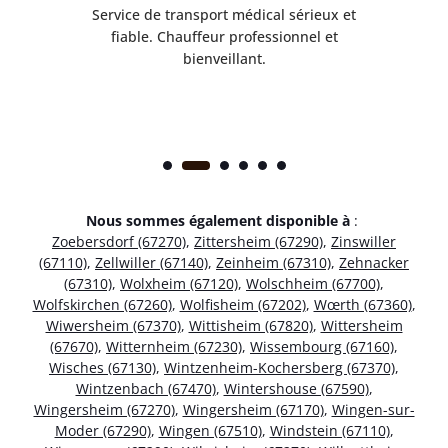
rès
Service de transport médical sérieux et
Po
ice.
fiable. Chauffeur professionnel et
bienveillant.
Nous sommes également disponible à
:
Zoebersdorf (67270)
,
Zittersheim (67290)
,
Zinswiller
(67110)
,
Zellwiller (67140)
,
Zeinheim (67310)
,
Zehnacker
(67310)
,
Wolxheim (67120)
,
Wolschheim (67700)
,
Wolfskirchen (67260)
,
Wolfisheim (67202)
,
Wœrth (67360)
,
Wiwersheim (67370)
,
Wittisheim (67820)
,
Wittersheim
(67670)
,
Witternheim (67230)
,
Wissembourg (67160)
,
Wisches (67130)
,
Wintzenheim-Kochersberg (67370)
,
Wintzenbach (67470)
,
Wintershouse (67590)
,
Wingersheim (67270)
,
Wingersheim (67170)
,
Wingen-sur-
Moder (67290)
,
Wingen (67510)
,
Windstein (67110)
,