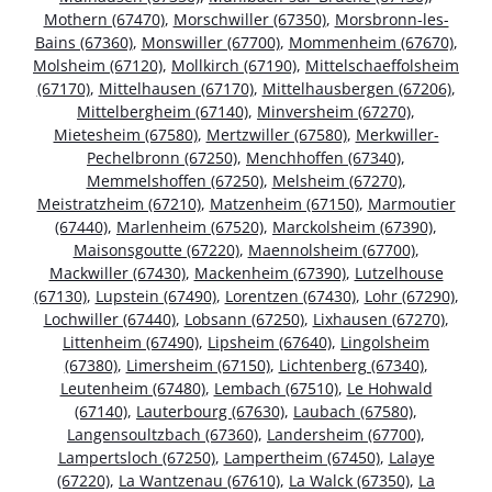
Mothern (67470)
,
Morschwiller (67350)
,
Morsbronn-les-
Bains (67360)
,
Monswiller (67700)
,
Mommenheim (67670)
,
Molsheim (67120)
,
Mollkirch (67190)
,
Mittelschaeffolsheim
(67170)
,
Mittelhausen (67170)
,
Mittelhausbergen (67206)
,
Mittelbergheim (67140)
,
Minversheim (67270)
,
Mietesheim (67580)
,
Mertzwiller (67580)
,
Merkwiller-
Pechelbronn (67250)
,
Menchhoffen (67340)
,
Memmelshoffen (67250)
,
Melsheim (67270)
,
Meistratzheim (67210)
,
Matzenheim (67150)
,
Marmoutier
(67440)
,
Marlenheim (67520)
,
Marckolsheim (67390)
,
Maisonsgoutte (67220)
,
Maennolsheim (67700)
,
Mackwiller (67430)
,
Mackenheim (67390)
,
Lutzelhouse
(67130)
,
Lupstein (67490)
,
Lorentzen (67430)
,
Lohr (67290)
,
Lochwiller (67440)
,
Lobsann (67250)
,
Lixhausen (67270)
,
Littenheim (67490)
,
Lipsheim (67640)
,
Lingolsheim
(67380)
,
Limersheim (67150)
,
Lichtenberg (67340)
,
Leutenheim (67480)
,
Lembach (67510)
,
Le Hohwald
(67140)
,
Lauterbourg (67630)
,
Laubach (67580)
,
Langensoultzbach (67360)
,
Landersheim (67700)
,
Lampertsloch (67250)
,
Lampertheim (67450)
,
Lalaye
(67220)
,
La Wantzenau (67610)
,
La Walck (67350)
,
La