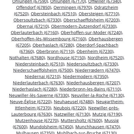
Ohlungen (67590)
,
Ohlungen (67170)
,
Offwiller (67340)
,
Offendorf (67850)
,
Oermingen (67970)
,
Odratzheim
(67520)
,
Obersteinbach (67510)
,
Obersteigen (67710)
,
Obersoultzbach (67330)
,
Oberschaeffolsheim (67203)
,
Obernai (67210)
,
Obermodern-Zutzendorf (67330)
,
Oberlauterbach (67160)
,
Oberhoffen-sur-Moder (67240)
,
Oberhoffen-lès-Wissembourg (67160)
,
Oberhausbergen
(67205)
,
Oberhaslach (67280)
,
Oberdorf-Spachbach
(67360)
,
Oberbronn (67110)
,
Obenheim (67230)
,
Nothalten (67680)
,
Nordhouse (67150)
,
Nordheim (67520)
,
Niedersteinbach (67510)
,
Niedersoultzbach (67330)
,
Niederschaeffolsheim (67500)
,
Niederrœdern (67470)
,
Niedernai (67210)
,
Niedermodern (67350)
,
Niederlauterbach (67630)
,
Niederhausbergen (67207)
,
Niederhaslach (67280)
,
Niederbronn-les-Bains (67110)
,
Neuwiller-lès-Saverne (67330)
,
Neuviller-la-Roche (67130)
,
Neuve-Église (67220)
,
Neuhaeusel (67480)
,
Neugartheim-
Ittlenheim (67370)
,
Neubois (67220)
,
Neewiller-près-
Lauterbourg (67630)
,
Natzwiller (67130)
,
Mutzig (67190)
,
Mutzenhouse (67270)
,
Muttersholtz (67600)
,
Mussig
(67600)
,
Mundolsheim (67450)
,
Munchhausen (67470)
,
Mulhausen (67350)
,
Muhlbach-sur-Bruche (67130)
,