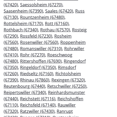
(67420)
,
Saessolsheim (67270)
,
Saasenheim (67390)
,
Saales (67420)
,
Russ
(67130)
,
Rountzenheim (67480)
,
Rottelsheim (67170)
,
Rott (67160)
,
Rothbach (67340)
,
Rothau (67570)
,
Rosteig
(67290)
,
Rossfeld (67230)
,
Rosheim
(67560)
,
Rosenwiller (67560)
,
Roppenheim
(67480)
,
Romanswiller (67310)
,
Rohrwiller
(67410)
,
Rohr (67270)
,
Roeschwoog
(67480)
,
Rittershoffen (67690)
,
Ringendorf
(67350)
,
Ringeldorf (67350)
,
Rimsdorf
(67260)
,
Riedseltz (67160)
,
Richtolsheim
(67390)
,
Rhinau (67860)
,
Rexingen (67320)
,
Reutenbourg (67440)
,
Retschwiller (67250)
,
Reipertswiller (67340)
,
Reinhardsmunster
(67440)
,
Reichstett (67116)
,
Reichshoffen
(67110)
,
Reichsfeld (67140)
,
Rauwiller
(67320)
,
Ratzwiller (67430)
,
Ranrupt