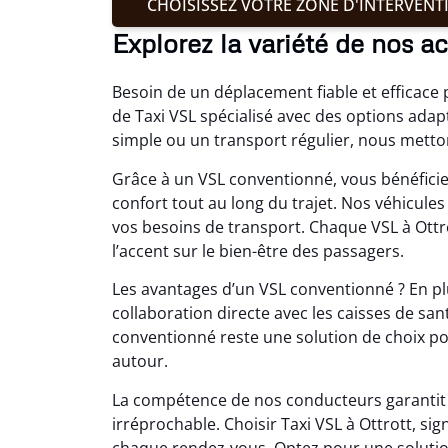
CHOISISSEZ VOTRE ZONE D'INTERVENT
Explorez la variété de nos act
Besoin de un déplacement fiable et efficace 
de Taxi VSL spécialisé avec des options adapt
simple ou un transport régulier, nous metton
Grâce à un VSL conventionné, vous bénéficiez
confort tout au long du trajet. Nos véhicule
vos besoins de transport. Chaque VSL à Ott
l’accent sur le bien-être des passagers.
Les avantages d’un VSL conventionné ? En plus
collaboration directe avec les caisses de san
conventionné reste une solution de choix pou
autour.
La compétence de nos conducteurs garantit u
irréprochable. Choisir Taxi VSL à Ottrott, si
chaque rendez-vous. Optez pour une solution