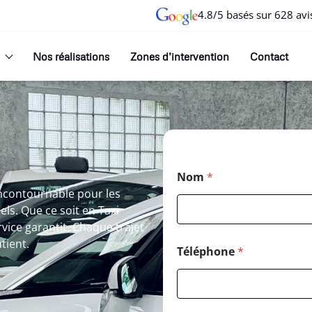
4.8/5 basés sur 628 avi
Nos réalisations
Zones d’intervention
Contact
Nom
*
incontournable pour les
s. Que ce soit en Taxi
vice garantit. Chaque trajet
tient.
Téléphone
*