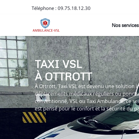
Téléphone :
09.75.18.12.30
Nos services
TAXI VSL
À OTTROTT
À Ottrott, Taxi VSL est devenu une solution 
déplacements médicaux réguliers ou ponctuel
conventionné, VSL ou Taxi Ambulance, ce ser
est pensé pour le confort et la sécurité du pa