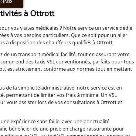
ION
ivités à Ottrott
pour vos visites médicales ? Notre service un service dédié
ées à vos besoins particuliers. Que ce soit pour un aller
s à disposition des chauffeurs qualifiés à Ottrott.
 de un transport médical facilité, tout en assurant votre
s comprend des taxis VSL conventionnés, parfaits pour tous
rott est strictement conforme aux normes tout en mettant
 de la simplicité administrative, notre service est en
té, permettant de limiter vos frais à minima. Un VSL
r vous assister lors de vos consultations à Ottrott et
ne expérience sans faille, avec une ponctualité
gnifie bénéficier de une prise en charge rassurante pour
 efficace au VSL, au taxi VSL conventionné ou encore au