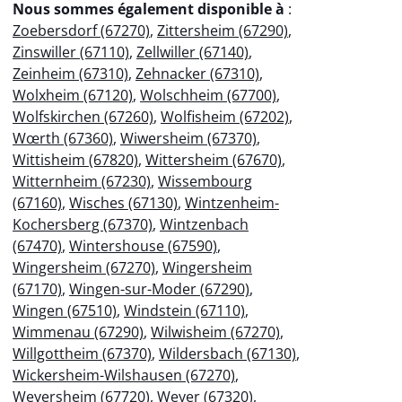
Nous sommes également disponible à
:
Zoebersdorf (67270)
,
Zittersheim (67290)
,
Zinswiller (67110)
,
Zellwiller (67140)
,
Zeinheim (67310)
,
Zehnacker (67310)
,
Wolxheim (67120)
,
Wolschheim (67700)
,
Wolfskirchen (67260)
,
Wolfisheim (67202)
,
Wœrth (67360)
,
Wiwersheim (67370)
,
Wittisheim (67820)
,
Wittersheim (67670)
,
Witternheim (67230)
,
Wissembourg
(67160)
,
Wisches (67130)
,
Wintzenheim-
Kochersberg (67370)
,
Wintzenbach
(67470)
,
Wintershouse (67590)
,
Wingersheim (67270)
,
Wingersheim
(67170)
,
Wingen-sur-Moder (67290)
,
Wingen (67510)
,
Windstein (67110)
,
Wimmenau (67290)
,
Wilwisheim (67270)
,
Willgottheim (67370)
,
Wildersbach (67130)
,
Wickersheim-Wilshausen (67270)
,
Weyersheim (67720)
,
Weyer (67320)
,