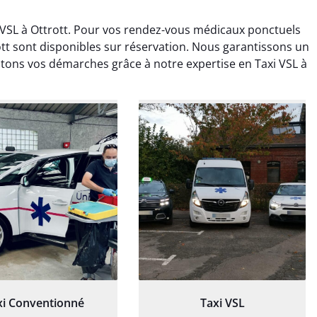
VSL à Ottrott. Pour vos rendez-vous médicaux ponctuels
ott sont disponibles sur réservation. Nous garantissons un
litons vos démarches grâce à notre expertise en Taxi VSL à
ud Deschamps
Jérémy Ferrand
0 janvier 2025
8 septembre 2024
tisfait du transport,
Transport ponctuel et
s’est bien déroulé.
personnel très attentionné.
feur à l’écoute et
Très satisfait du service.
patient.
xi Conventionné
Taxi VSL