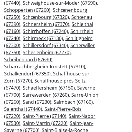
(67440)
,
Schweighouse-sur-Moder (67590)
,
Schopperten (67260)
,
Schœnenbourg
(67250)
,
Schœnbourg (67320)
,
Schœnau
(67390)
,
Schnersheim (67370)
,
Schleithal
(67160)
,
Schirrhoffen (67240)
,
Schirrhein
(67240)
,
Schirmeck (67130)
,
Schiltigheim
(67300)
,
Schillersdorf (67340)
,
Scherwiller
(67750)
,
Scherlenheim (67270)
,
Scheibenhard (67630)
,
Scharrachbergheim-Irmstett (67310)
,
Schalkendorf (67350)
,
Schaffhouse-sur-
Zorn (67270)
,
Schaffhouse-près-Seltz
(67470)
,
Schaeffersheim (67150)
,
Saverne
(67700)
,
Sarrewerden (67260)
,
Sarre-Union
(67260)
,
Sand (67230)
,
Salmbach (67160)
,
Salenthal (67440)
,
Saint-Pierre-Bois
(67220)
,
Saint-Pierre (67140)
,
Saint-Nabor
(67530)
,
Saint-Martin (67220)
,
Saint-Jean-
Saverne (67700)
,
Saint-Blaise-la-Roche