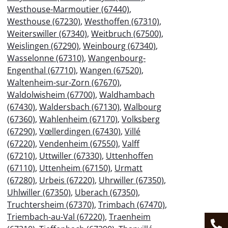
Westhouse-Marmoutier (67440)
,
Westhouse (67230)
,
Westhoffen (67310)
,
Weiterswiller (67340)
,
Weitbruch (67500)
,
Weislingen (67290)
,
Weinbourg (67340)
,
Wasselonne (67310)
,
Wangenbourg-
Engenthal (67710)
,
Wangen (67520)
,
Waltenheim-sur-Zorn (67670)
,
Waldolwisheim (67700)
,
Waldhambach
(67430)
,
Waldersbach (67130)
,
Walbourg
(67360)
,
Wahlenheim (67170)
,
Volksberg
(67290)
,
Vœllerdingen (67430)
,
Villé
(67220)
,
Vendenheim (67550)
,
Valff
(67210)
,
Uttwiller (67330)
,
Uttenhoffen
(67110)
,
Uttenheim (67150)
,
Urmatt
(67280)
,
Urbeis (67220)
,
Uhrwiller (67350)
,
Uhlwiller (67350)
,
Uberach (67350)
,
Truchtersheim (67370)
,
Trimbach (67470)
,
Triembach-au-Val (67220)
,
Traenheim