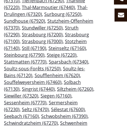
(67310)
,
Tieffenbach (67290)
,
Thanvillé
(67220)
,
Thal-Marmoutier (67440)
,
Thal-
Drulingen (67320)
,
Surbourg (67250)
,
Sundhouse (67920)
,
Stutzheim-Offenheim
(67370)
,
Stundwiller (67250)
,
Struth
(67290)
,
Strasbourg (67200)
,
Strasbourg
(67100)
,
Strasbourg (67000)
,
Stotzheim
(67140)
,
Still (67190)
,
Steinseltz (67160)
,
Steinbourg (67790)
,
Steige (67220)
,
Stattmatten (67770)
,
Sparsbach (67340)
,
Soultz-sous-Forêts (67250)
,
Soultz-les-
Bains (67120)
,
Soufflenheim (67620)
,
Souffelweyersheim (67460)
,
Solbach
(67130)
,
Singrist (67440)
,
Siltzheim (67260)
,
Siewiller (67320)
,
Siegen (67160)
,
Sessenheim (67770)
,
Sermersheim
(67230)
,
Seltz (67470)
,
Sélestat (67600)
,
Seebach (67160)
,
Schwobsheim (67390)
,
Schwindratzheim (67270)
,
Schwenheim