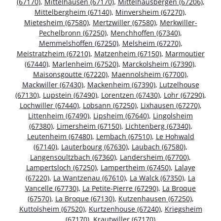
(67170)
,
Mittelhausen (67170)
,
Mittelhausbergen (67206)
,
Mittelbergheim (67140)
,
Minversheim (67270)
,
Mietesheim (67580)
,
Mertzwiller (67580)
,
Merkwiller-
Pechelbronn (67250)
,
Menchhoffen (67340)
,
Memmelshoffen (67250)
,
Melsheim (67270)
,
Meistratzheim (67210)
,
Matzenheim (67150)
,
Marmoutier
(67440)
,
Marlenheim (67520)
,
Marckolsheim (67390)
,
Maisonsgoutte (67220)
,
Maennolsheim (67700)
,
Mackwiller (67430)
,
Mackenheim (67390)
,
Lutzelhouse
(67130)
,
Lupstein (67490)
,
Lorentzen (67430)
,
Lohr (67290)
,
Lochwiller (67440)
,
Lobsann (67250)
,
Lixhausen (67270)
,
Littenheim (67490)
,
Lipsheim (67640)
,
Lingolsheim
(67380)
,
Limersheim (67150)
,
Lichtenberg (67340)
,
Leutenheim (67480)
,
Lembach (67510)
,
Le Hohwald
(67140)
,
Lauterbourg (67630)
,
Laubach (67580)
,
Langensoultzbach (67360)
,
Landersheim (67700)
,
Lampertsloch (67250)
,
Lampertheim (67450)
,
Lalaye
(67220)
,
La Wantzenau (67610)
,
La Walck (67350)
,
La
Vancelle (67730)
,
La Petite-Pierre (67290)
,
La Broque
(67570)
,
La Broque (67130)
,
Kutzenhausen (67250)
,
Kuttolsheim (67520)
,
Kurtzenhouse (67240)
,
Kriegsheim
(67170)
,
Krautwiller (67170)