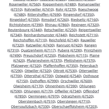
Rosenwiller (67560)
,
Roppenheim (67480)
,
Romanswiller
(67310)
,
Rohrwiller (67410)
,
Rohr (67270)
,
Roeschwoog
(67480)
,
Rittershoffen (67690)
,
Ringendorf (67350)
,
Ringeldorf (67350)
,
Rimsdorf (67260)
,
Riedseltz (67160)
,
Richtolsheim (67390)
,
Rhinau (67860)
,
Rexingen (67320)
,
Reutenbourg (67440)
,
Retschwiller (67250)
,
Reipertswiller
(67340)
,
Reinhardsmunster (67440)
,
Reichstett (67116)
,
Reichshoffen (67110)
,
Reichsfeld (67140)
,
Rauwiller
(67320)
,
Ratzwiller (67430)
,
Ranrupt (67420)
,
Rangen
(67310)
,
Quatzenheim (67117)
,
Puberg (67290)
,
Printzheim
(67490)
,
Preuschdorf (67250)
,
Plobsheim (67115)
,
Plaine
(67420)
,
Pfulgriesheim (67370)
,
Pfettisheim (67370)
,
Pfalzweyer (67320)
,
Pfaffenhoffen (67350)
,
Petersbach
(67290)
,
Ottwiller (67320)
,
Ottrott (67530)
,
Otterswiller
(67700)
,
Ottersthal (67700)
,
Ostwald (67540)
,
Osthouse
(67150)
,
Osthoffen (67990)
,
Orschwiller (67600)
,
Olwisheim (67170)
,
Ohnenheim (67390)
,
Ohlungen
(67590)
,
Ohlungen (67170)
,
Offwiller (67340)
,
Offendorf
(67850)
,
Oermingen (67970)
,
Odratzheim (67520)
,
Obersteinbach (67510)
,
Obersteigen (67710)
,
Obersoultzbach (67330)
,
Oberschaeffolsheim (67203)
,