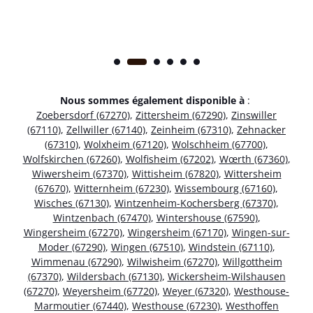
Nous sommes également disponible à
:
Zoebersdorf (67270)
,
Zittersheim (67290)
,
Zinswiller
(67110)
,
Zellwiller (67140)
,
Zeinheim (67310)
,
Zehnacker
(67310)
,
Wolxheim (67120)
,
Wolschheim (67700)
,
Wolfskirchen (67260)
,
Wolfisheim (67202)
,
Wœrth (67360)
,
Wiwersheim (67370)
,
Wittisheim (67820)
,
Wittersheim
(67670)
,
Witternheim (67230)
,
Wissembourg (67160)
,
Wisches (67130)
,
Wintzenheim-Kochersberg (67370)
,
Wintzenbach (67470)
,
Wintershouse (67590)
,
Wingersheim (67270)
,
Wingersheim (67170)
,
Wingen-sur-
Moder (67290)
,
Wingen (67510)
,
Windstein (67110)
,
Wimmenau (67290)
,
Wilwisheim (67270)
,
Willgottheim
(67370)
,
Wildersbach (67130)
,
Wickersheim-Wilshausen
(67270)
,
Weyersheim (67720)
,
Weyer (67320)
,
Westhouse-
Marmoutier (67440)
,
Westhouse (67230)
,
Westhoffen