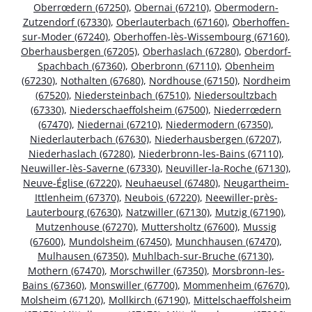
Oberrœdern (67250)
,
Obernai (67210)
,
Obermodern-
Zutzendorf (67330)
,
Oberlauterbach (67160)
,
Oberhoffen-
sur-Moder (67240)
,
Oberhoffen-lès-Wissembourg (67160)
,
Oberhausbergen (67205)
,
Oberhaslach (67280)
,
Oberdorf-
Spachbach (67360)
,
Oberbronn (67110)
,
Obenheim
(67230)
,
Nothalten (67680)
,
Nordhouse (67150)
,
Nordheim
(67520)
,
Niedersteinbach (67510)
,
Niedersoultzbach
(67330)
,
Niederschaeffolsheim (67500)
,
Niederrœdern
(67470)
,
Niedernai (67210)
,
Niedermodern (67350)
,
Niederlauterbach (67630)
,
Niederhausbergen (67207)
,
Niederhaslach (67280)
,
Niederbronn-les-Bains (67110)
,
Neuwiller-lès-Saverne (67330)
,
Neuviller-la-Roche (67130)
,
Neuve-Église (67220)
,
Neuhaeusel (67480)
,
Neugartheim-
Ittlenheim (67370)
,
Neubois (67220)
,
Neewiller-près-
Lauterbourg (67630)
,
Natzwiller (67130)
,
Mutzig (67190)
,
Mutzenhouse (67270)
,
Muttersholtz (67600)
,
Mussig
(67600)
,
Mundolsheim (67450)
,
Munchhausen (67470)
,
Mulhausen (67350)
,
Muhlbach-sur-Bruche (67130)
,
Mothern (67470)
,
Morschwiller (67350)
,
Morsbronn-les-
Bains (67360)
,
Monswiller (67700)
,
Mommenheim (67670)
,
Molsheim (67120)
,
Mollkirch (67190)
,
Mittelschaeffolsheim