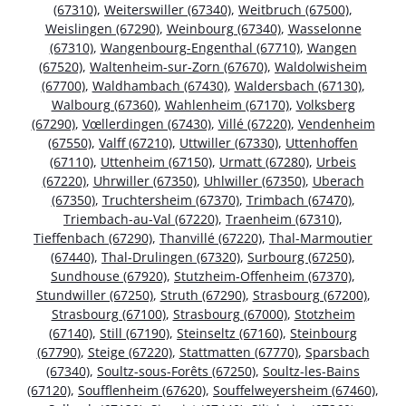
(67310)
,
Weiterswiller (67340)
,
Weitbruch (67500)
,
Weislingen (67290)
,
Weinbourg (67340)
,
Wasselonne
(67310)
,
Wangenbourg-Engenthal (67710)
,
Wangen
(67520)
,
Waltenheim-sur-Zorn (67670)
,
Waldolwisheim
(67700)
,
Waldhambach (67430)
,
Waldersbach (67130)
,
Walbourg (67360)
,
Wahlenheim (67170)
,
Volksberg
(67290)
,
Vœllerdingen (67430)
,
Villé (67220)
,
Vendenheim
(67550)
,
Valff (67210)
,
Uttwiller (67330)
,
Uttenhoffen
(67110)
,
Uttenheim (67150)
,
Urmatt (67280)
,
Urbeis
(67220)
,
Uhrwiller (67350)
,
Uhlwiller (67350)
,
Uberach
(67350)
,
Truchtersheim (67370)
,
Trimbach (67470)
,
Triembach-au-Val (67220)
,
Traenheim (67310)
,
Tieffenbach (67290)
,
Thanvillé (67220)
,
Thal-Marmoutier
(67440)
,
Thal-Drulingen (67320)
,
Surbourg (67250)
,
Sundhouse (67920)
,
Stutzheim-Offenheim (67370)
,
Stundwiller (67250)
,
Struth (67290)
,
Strasbourg (67200)
,
Strasbourg (67100)
,
Strasbourg (67000)
,
Stotzheim
(67140)
,
Still (67190)
,
Steinseltz (67160)
,
Steinbourg
(67790)
,
Steige (67220)
,
Stattmatten (67770)
,
Sparsbach
(67340)
,
Soultz-sous-Forêts (67250)
,
Soultz-les-Bains
(67120)
,
Soufflenheim (67620)
,
Souffelweyersheim (67460)
,