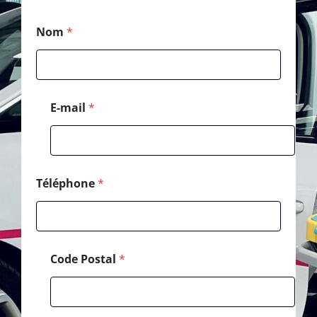
*
Nom
*
M
e
s
s
a
g
E-mail
*
e
P
o
s
t
a
Téléphone
*
l
Code Postal
*