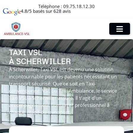
Téléphone :
09.75.18.12.30
4.8/5 basés sur 628 avis
TAXI VSL
À SCHERWILLER
À Scherwiller, Taxi VSL est devenu une solution
incontournable pour les patients nécessitant un
transport sécurisé. Que ce soit en Taxi
conventionné, VSL ou Taxi Ambulance, le service
Taxi VSL à Scherwiller assure. Il s’agit d’un
accompagnement humain et professionnel à
chaque étape du transport.