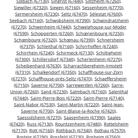
Solbach (67130)
,
Singrist (67440)
,
Siltzheim (67260)
,
Siewiller (67320)
,
Siegen (67160)
,
Sessenheim (67770)
,
Sermersheim (67230)
,
Seltz (67470)
,
Sélestat (67600)
,
Seebach (67160)
,
Schwobsheim (67390)
,
Schwindratzheim
(67270)
,
Schwenheim (67440)
,
Schweighouse-sur-Moder
(67590)
,
Schopperten (67260)
,
Schœnenbourg (67250)
,
Schœnbourg (67320)
,
Schœnau (67390)
,
Schnersheim
(67370)
,
Schleithal (67160)
,
Schirrhoffen (67240)
,
Schirrhein (67240)
,
Schirmeck (67130)
,
Schiltigheim
(67300)
,
Schillersdorf (67340)
,
Scherlenheim (67270)
,
Scheibenhard (67630)
,
Scharrachbergheim-Irmstett
(67310)
,
Schalkendorf (67350)
,
Schaffhouse-sur-Zorn
(67270)
,
Schaffhouse-près-Seltz (67470)
,
Schaeffersheim
(67150)
,
Saverne (67700)
,
Sarrewerden (67260)
,
Sarre-
Union (67260)
,
Sand (67230)
,
Salmbach (67160)
,
Salenthal
(67440)
,
Saint-Pierre-Bois (67220)
,
Saint-Pierre (67140)
,
Saint-Nabor (67530)
,
Saint-Martin (67220)
,
Saint-Jean-
Saverne (67700)
,
Saint-Blaise-la-Roche (67420)
,
Saessolsheim (67270)
,
Saasenheim (67390)
,
Saales
(67420)
,
Russ (67130)
,
Rountzenheim (67480)
,
Rottelsheim
(67170)
,
Rott (67160)
,
Rothbach (67340)
,
Rothau (67570)
,
Rosteig (67290)
,
Rossfeld (67230)
,
Rosheim (67560)
,