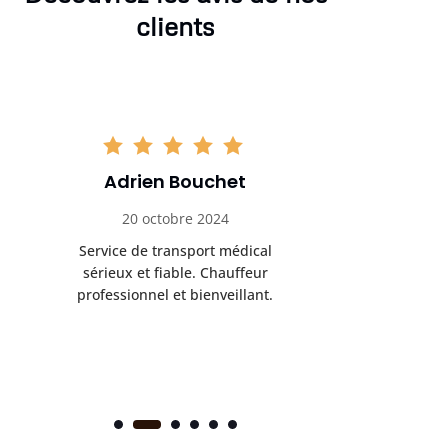
clients
Adrien Bouchet
Maxi
20 octobre 2024
2 nov
Service de transport médical
Ponc
sérieux et fiable. Chauffeur
profess
professionnel et bienveillant.
rendez-
s