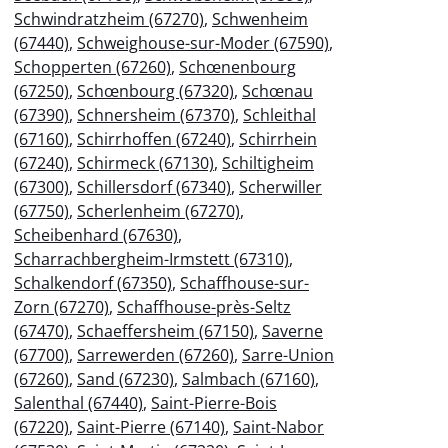
Schwindratzheim (67270)
,
Schwenheim
(67440)
,
Schweighouse-sur-Moder (67590)
,
Schopperten (67260)
,
Schœnenbourg
(67250)
,
Schœnbourg (67320)
,
Schœnau
(67390)
,
Schnersheim (67370)
,
Schleithal
(67160)
,
Schirrhoffen (67240)
,
Schirrhein
(67240)
,
Schirmeck (67130)
,
Schiltigheim
(67300)
,
Schillersdorf (67340)
,
Scherwiller
(67750)
,
Scherlenheim (67270)
,
Scheibenhard (67630)
,
Scharrachbergheim-Irmstett (67310)
,
Schalkendorf (67350)
,
Schaffhouse-sur-
Zorn (67270)
,
Schaffhouse-près-Seltz
(67470)
,
Schaeffersheim (67150)
,
Saverne
(67700)
,
Sarrewerden (67260)
,
Sarre-Union
(67260)
,
Sand (67230)
,
Salmbach (67160)
,
Salenthal (67440)
,
Saint-Pierre-Bois
(67220)
,
Saint-Pierre (67140)
,
Saint-Nabor