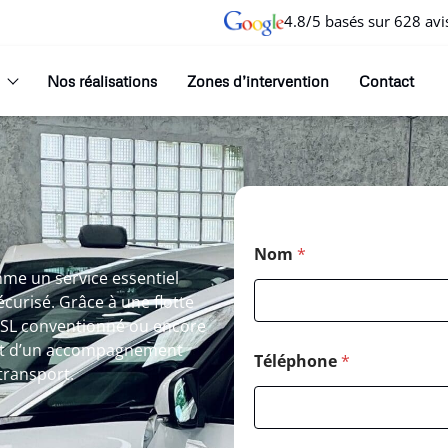
4.8/5 basés sur 628 avi
Nos réalisations
Zones d’intervention
Contact
Nom
*
mme un service essentiel
curisé. Grâce à une flotte
 VSL conventionné ou encore
’agit d’un accompagnement
Téléphone
*
transport.