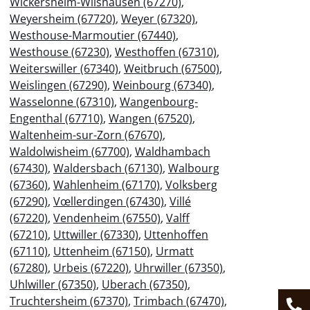
Wickersheim-Wilshausen (67270)
,
Weyersheim (67720)
,
Weyer (67320)
,
Westhouse-Marmoutier (67440)
,
Westhouse (67230)
,
Westhoffen (67310)
,
Weiterswiller (67340)
,
Weitbruch (67500)
,
Weislingen (67290)
,
Weinbourg (67340)
,
Wasselonne (67310)
,
Wangenbourg-
Engenthal (67710)
,
Wangen (67520)
,
Waltenheim-sur-Zorn (67670)
,
Waldolwisheim (67700)
,
Waldhambach
(67430)
,
Waldersbach (67130)
,
Walbourg
(67360)
,
Wahlenheim (67170)
,
Volksberg
(67290)
,
Vœllerdingen (67430)
,
Villé
(67220)
,
Vendenheim (67550)
,
Valff
(67210)
,
Uttwiller (67330)
,
Uttenhoffen
(67110)
,
Uttenheim (67150)
,
Urmatt
(67280)
,
Urbeis (67220)
,
Uhrwiller (67350)
,
Uhlwiller (67350)
,
Uberach (67350)
,
Truchtersheim (67370)
,
Trimbach (67470)
,