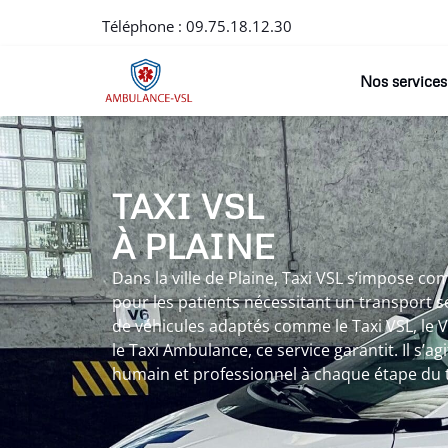
Téléphone :
09.75.18.12.30
Nos services
TAXI VSL
À PLAINE
Dans la ville de Plaine, Taxi VSL s’impose co
pour les patients nécessitant un transport sé
de véhicules adaptés comme le Taxi VSL, le
le Taxi Ambulance, ce service garantit. Il s
humain et professionnel à chaque étape du 