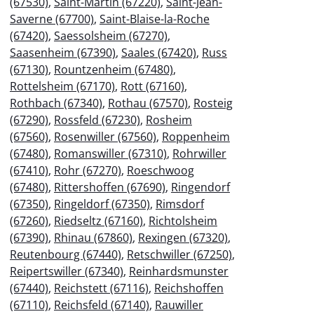
(67530)
,
Saint-Martin (67220)
,
Saint-Jean-
Saverne (67700)
,
Saint-Blaise-la-Roche
(67420)
,
Saessolsheim (67270)
,
Saasenheim (67390)
,
Saales (67420)
,
Russ
(67130)
,
Rountzenheim (67480)
,
Rottelsheim (67170)
,
Rott (67160)
,
Rothbach (67340)
,
Rothau (67570)
,
Rosteig
(67290)
,
Rossfeld (67230)
,
Rosheim
(67560)
,
Rosenwiller (67560)
,
Roppenheim
(67480)
,
Romanswiller (67310)
,
Rohrwiller
(67410)
,
Rohr (67270)
,
Roeschwoog
(67480)
,
Rittershoffen (67690)
,
Ringendorf
(67350)
,
Ringeldorf (67350)
,
Rimsdorf
(67260)
,
Riedseltz (67160)
,
Richtolsheim
(67390)
,
Rhinau (67860)
,
Rexingen (67320)
,
Reutenbourg (67440)
,
Retschwiller (67250)
,
Reipertswiller (67340)
,
Reinhardsmunster
(67440)
,
Reichstett (67116)
,
Reichshoffen
(67110)
,
Reichsfeld (67140)
,
Rauwiller