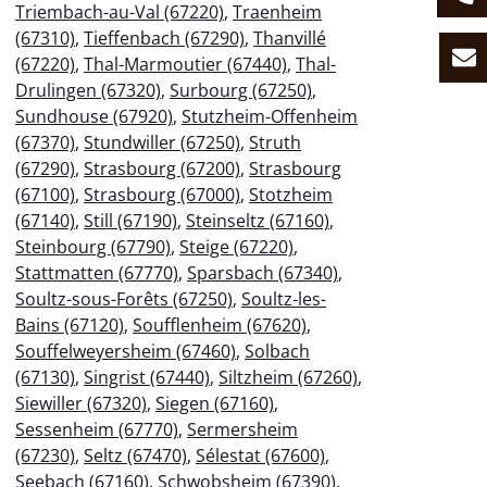
Triembach-au-Val (67220)
,
Traenheim
(67310)
,
Tieffenbach (67290)
,
Thanvillé
(67220)
,
Thal-Marmoutier (67440)
,
Thal-
Drulingen (67320)
,
Surbourg (67250)
,
Sundhouse (67920)
,
Stutzheim-Offenheim
(67370)
,
Stundwiller (67250)
,
Struth
(67290)
,
Strasbourg (67200)
,
Strasbourg
(67100)
,
Strasbourg (67000)
,
Stotzheim
(67140)
,
Still (67190)
,
Steinseltz (67160)
,
Steinbourg (67790)
,
Steige (67220)
,
Stattmatten (67770)
,
Sparsbach (67340)
,
Soultz-sous-Forêts (67250)
,
Soultz-les-
Bains (67120)
,
Soufflenheim (67620)
,
Souffelweyersheim (67460)
,
Solbach
(67130)
,
Singrist (67440)
,
Siltzheim (67260)
,
Siewiller (67320)
,
Siegen (67160)
,
Sessenheim (67770)
,
Sermersheim
(67230)
,
Seltz (67470)
,
Sélestat (67600)
,
Seebach (67160)
,
Schwobsheim (67390)
,