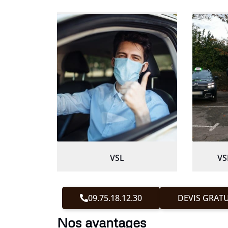
VSL
VS
09.75.18.12.30
DEVIS GRATU
Nos avantages