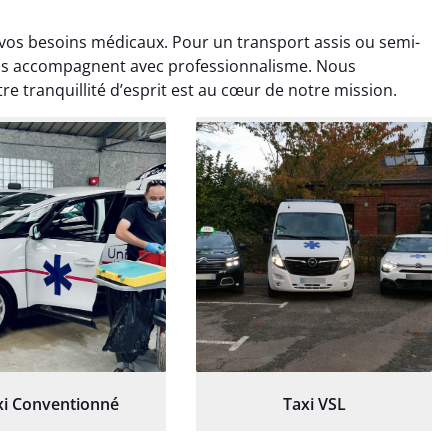
 vos besoins médicaux. Pour un transport assis ou semi-
vous accompagnent avec professionnalisme. Nous
e tranquillité d’esprit est au cœur de notre mission.
ud Deschamps
Jérémy Ferrand
0 janvier 2025
8 septembre 2024
tisfait du transport,
Transport ponctuel et
s’est bien déroulé.
personnel très attentionné.
feur à l’écoute et
Très satisfait du service.
patient.
xi Conventionné
Taxi VSL