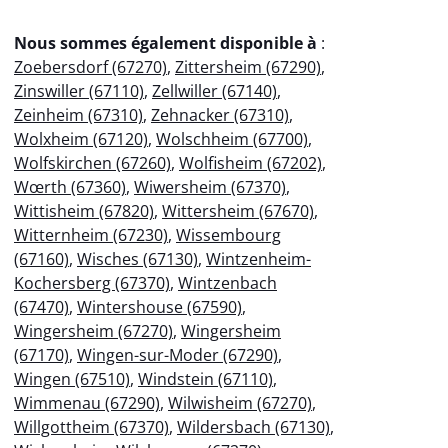
Nous sommes également disponible à
:
Zoebersdorf (67270)
,
Zittersheim (67290)
,
Zinswiller (67110)
,
Zellwiller (67140)
,
Zeinheim (67310)
,
Zehnacker (67310)
,
Wolxheim (67120)
,
Wolschheim (67700)
,
Wolfskirchen (67260)
,
Wolfisheim (67202)
,
Wœrth (67360)
,
Wiwersheim (67370)
,
Wittisheim (67820)
,
Wittersheim (67670)
,
Witternheim (67230)
,
Wissembourg
(67160)
,
Wisches (67130)
,
Wintzenheim-
Kochersberg (67370)
,
Wintzenbach
(67470)
,
Wintershouse (67590)
,
Wingersheim (67270)
,
Wingersheim
(67170)
,
Wingen-sur-Moder (67290)
,
Wingen (67510)
,
Windstein (67110)
,
Wimmenau (67290)
,
Wilwisheim (67270)
,
Willgottheim (67370)
,
Wildersbach (67130)
,