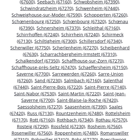
(67600)
,
Seebach (67160)
,
Schwobsheim (67390)
,
Schwindratzheim (67270)
,
Schwenheim (67440)
,
Schweighouse-sur-Moder (67590)
,
Schopperten (67260)
,
Schœnenbourg (67250)
,
Schœnbourg (67320)
,
Schœnau
(67390)
,
Schnersheim (67370)
,
Schleithal (67160)
,
Schirrhoffen (67240)
,
Schirrhein (67240)
,
Schirmeck
(67130)
,
Schiltigheim (67300)
,
Schillersdorf (67340)
,
Scherwiller (67750)
,
Scherlenheim (67270)
,
Scheibenhard
(67630)
,
Scharrachbergheim-Irmstett (67310)
,
Schalkendorf (67350)
,
Schaffhouse-sur-Zorn (67270)
,
Schaffhouse-près-Seltz (67470)
,
Schaeffersheim (67150)
,
Saverne (67700)
,
Sarrewerden (67260)
,
Sarre-Union
(67260)
,
Sand (67230)
,
Salmbach (67160)
,
Salenthal
(67440)
,
Saint-Pierre-Bois (67220)
,
Saint-Pierre (67140)
,
Saint-Nabor (67530)
,
Saint-Martin (67220)
,
Saint-Jean-
Saverne (67700)
,
Saint-Blaise-la-Roche (67420)
,
Saessolsheim (67270)
,
Saasenheim (67390)
,
Saales
(67420)
,
Russ (67130)
,
Rountzenheim (67480)
,
Rottelsheim
(67170)
,
Rott (67160)
,
Rothbach (67340)
,
Rothau (67570)
,
Rosteig (67290)
,
Rossfeld (67230)
,
Rosheim (67560)
,
Rosenwiller (67560)
,
Roppenheim (67480)
,
Romanswiller
(67310)
,
Rohrwiller (67410)
,
Rohr (67270)
,
Roeschwoog