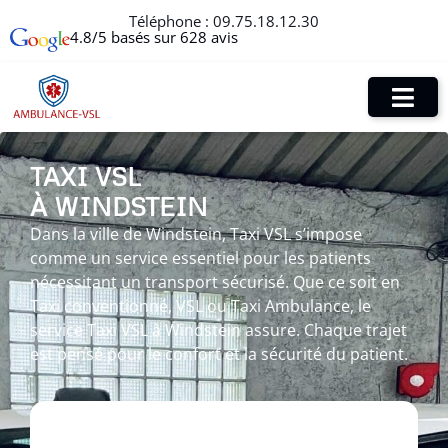
Téléphone :
09.75.18.12.30
4.8/5 basés sur 628 avis
TAXI VSL
À WINDSTEIN
Dans la ville de Windstein, Taxi VSL s’impose
comme un service essentiel pour les patients
nécessitant un transport sécurisé. Que ce soit en
Taxi conventionné, VSL ou Taxi Ambulance, le
service Taxi VSL à Windstein assure. Chaque trajet
est pensé pour le confort et la sécurité du patient.