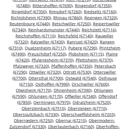
(67480)
,
Rittershoffen (67690)
,
Ringendorf (67350)
,
Ringeldorf (67350)
,
Rimsdorf (67260)
,
Riedseltz (67160)
,
Richtolsheim (67390)
,
Rhinau (67860)
,
Rexingen (67320)
,
Reutenbourg (67440)
,
Retschwiller (67250)
,
Reipertswiller
(67340)
,
Reinhardsmunster (67440)
,
Reichstett (67116)
,
Reichshoffen (67110)
,
Reichsfeld (67140)
,
Rauwiller
(67320)
,
Ratzwiller (67430)
,
Ranrupt (67420)
,
Rangen
(67310)
,
Quatzenheim (67117)
,
Puberg (67290)
,
Printzheim
(67490)
,
Preuschdorf (67250)
,
Plobsheim (67115)
,
Plaine
(67420)
,
Pfulgriesheim (67370)
,
Pfettisheim (67370)
,
Pfalzweyer (67320)
,
Pfaffenhoffen (67350)
,
Petersbach
(67290)
,
Ottwiller (67320)
,
Ottrott (67530)
,
Otterswiller
(67700)
,
Ottersthal (67700)
,
Ostwald (67540)
,
Osthouse
(67150)
,
Osthoffen (67990)
,
Orschwiller (67600)
,
Olwisheim (67170)
,
Ohnenheim (67390)
,
Ohlungen
(67590)
,
Ohlungen (67170)
,
Offwiller (67340)
,
Offendorf
(67850)
,
Oermingen (67970)
,
Odratzheim (67520)
,
Obersteinbach (67510)
,
Obersteigen (67710)
,
Obersoultzbach (67330)
,
Oberschaeffolsheim (67203)
,
Oberrœdern (67250)
,
Obernai (67210)
,
Obermodern-
Zutzendorf (67330)
,
Oberlauterbach (67160)
,
Oberhoffen-