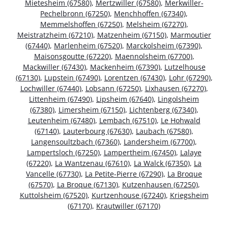
Mietesheim (67580)
,
Mertzwiller (67580)
,
Merkwiller-
Pechelbronn (67250)
,
Menchhoffen (67340)
,
Memmelshoffen (67250)
,
Melsheim (67270)
,
Meistratzheim (67210)
,
Matzenheim (67150)
,
Marmoutier
(67440)
,
Marlenheim (67520)
,
Marckolsheim (67390)
,
Maisonsgoutte (67220)
,
Maennolsheim (67700)
,
Mackwiller (67430)
,
Mackenheim (67390)
,
Lutzelhouse
(67130)
,
Lupstein (67490)
,
Lorentzen (67430)
,
Lohr (67290)
,
Lochwiller (67440)
,
Lobsann (67250)
,
Lixhausen (67270)
,
Littenheim (67490)
,
Lipsheim (67640)
,
Lingolsheim
(67380)
,
Limersheim (67150)
,
Lichtenberg (67340)
,
Leutenheim (67480)
,
Lembach (67510)
,
Le Hohwald
(67140)
,
Lauterbourg (67630)
,
Laubach (67580)
,
Langensoultzbach (67360)
,
Landersheim (67700)
,
Lampertsloch (67250)
,
Lampertheim (67450)
,
Lalaye
(67220)
,
La Wantzenau (67610)
,
La Walck (67350)
,
La
Vancelle (67730)
,
La Petite-Pierre (67290)
,
La Broque
(67570)
,
La Broque (67130)
,
Kutzenhausen (67250)
,
Kuttolsheim (67520)
,
Kurtzenhouse (67240)
,
Kriegsheim
(67170)
,
Krautwiller (67170)