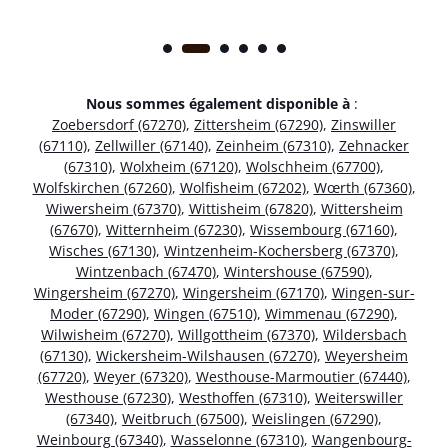
Nous sommes également disponible à
:
Zoebersdorf (67270)
,
Zittersheim (67290)
,
Zinswiller
(67110)
,
Zellwiller (67140)
,
Zeinheim (67310)
,
Zehnacker
(67310)
,
Wolxheim (67120)
,
Wolschheim (67700)
,
Wolfskirchen (67260)
,
Wolfisheim (67202)
,
Wœrth (67360)
,
Wiwersheim (67370)
,
Wittisheim (67820)
,
Wittersheim
(67670)
,
Witternheim (67230)
,
Wissembourg (67160)
,
Wisches (67130)
,
Wintzenheim-Kochersberg (67370)
,
Wintzenbach (67470)
,
Wintershouse (67590)
,
Wingersheim (67270)
,
Wingersheim (67170)
,
Wingen-sur-
Moder (67290)
,
Wingen (67510)
,
Wimmenau (67290)
,
Wilwisheim (67270)
,
Willgottheim (67370)
,
Wildersbach
(67130)
,
Wickersheim-Wilshausen (67270)
,
Weyersheim
(67720)
,
Weyer (67320)
,
Westhouse-Marmoutier (67440)
,
Westhouse (67230)
,
Westhoffen (67310)
,
Weiterswiller
(67340)
,
Weitbruch (67500)
,
Weislingen (67290)
,
Weinbourg (67340)
,
Wasselonne (67310)
,
Wangenbourg-