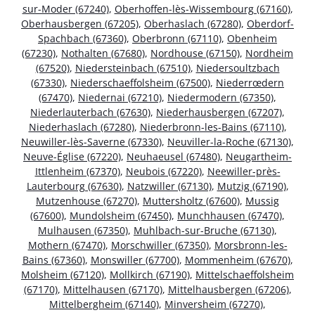
sur-Moder (67240)
,
Oberhoffen-lès-Wissembourg (67160)
,
Oberhausbergen (67205)
,
Oberhaslach (67280)
,
Oberdorf-
Spachbach (67360)
,
Oberbronn (67110)
,
Obenheim
(67230)
,
Nothalten (67680)
,
Nordhouse (67150)
,
Nordheim
(67520)
,
Niedersteinbach (67510)
,
Niedersoultzbach
(67330)
,
Niederschaeffolsheim (67500)
,
Niederrœdern
(67470)
,
Niedernai (67210)
,
Niedermodern (67350)
,
Niederlauterbach (67630)
,
Niederhausbergen (67207)
,
Niederhaslach (67280)
,
Niederbronn-les-Bains (67110)
,
Neuwiller-lès-Saverne (67330)
,
Neuviller-la-Roche (67130)
,
Neuve-Église (67220)
,
Neuhaeusel (67480)
,
Neugartheim-
Ittlenheim (67370)
,
Neubois (67220)
,
Neewiller-près-
Lauterbourg (67630)
,
Natzwiller (67130)
,
Mutzig (67190)
,
Mutzenhouse (67270)
,
Muttersholtz (67600)
,
Mussig
(67600)
,
Mundolsheim (67450)
,
Munchhausen (67470)
,
Mulhausen (67350)
,
Muhlbach-sur-Bruche (67130)
,
Mothern (67470)
,
Morschwiller (67350)
,
Morsbronn-les-
Bains (67360)
,
Monswiller (67700)
,
Mommenheim (67670)
,
Molsheim (67120)
,
Mollkirch (67190)
,
Mittelschaeffolsheim
(67170)
,
Mittelhausen (67170)
,
Mittelhausbergen (67206)
,
Mittelbergheim (67140)
,
Minversheim (67270)
,