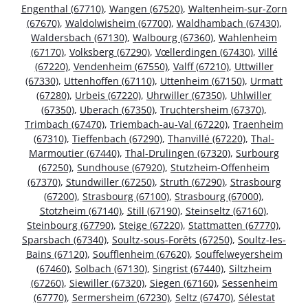
Engenthal (67710)
,
Wangen (67520)
,
Waltenheim-sur-Zorn
(67670)
,
Waldolwisheim (67700)
,
Waldhambach (67430)
,
Waldersbach (67130)
,
Walbourg (67360)
,
Wahlenheim
(67170)
,
Volksberg (67290)
,
Vœllerdingen (67430)
,
Villé
(67220)
,
Vendenheim (67550)
,
Valff (67210)
,
Uttwiller
(67330)
,
Uttenhoffen (67110)
,
Uttenheim (67150)
,
Urmatt
(67280)
,
Urbeis (67220)
,
Uhrwiller (67350)
,
Uhlwiller
(67350)
,
Uberach (67350)
,
Truchtersheim (67370)
,
Trimbach (67470)
,
Triembach-au-Val (67220)
,
Traenheim
(67310)
,
Tieffenbach (67290)
,
Thanvillé (67220)
,
Thal-
Marmoutier (67440)
,
Thal-Drulingen (67320)
,
Surbourg
(67250)
,
Sundhouse (67920)
,
Stutzheim-Offenheim
(67370)
,
Stundwiller (67250)
,
Struth (67290)
,
Strasbourg
(67200)
,
Strasbourg (67100)
,
Strasbourg (67000)
,
Stotzheim (67140)
,
Still (67190)
,
Steinseltz (67160)
,
Steinbourg (67790)
,
Steige (67220)
,
Stattmatten (67770)
,
Sparsbach (67340)
,
Soultz-sous-Forêts (67250)
,
Soultz-les-
Bains (67120)
,
Soufflenheim (67620)
,
Souffelweyersheim
(67460)
,
Solbach (67130)
,
Singrist (67440)
,
Siltzheim
(67260)
,
Siewiller (67320)
,
Siegen (67160)
,
Sessenheim
(67770)
,
Sermersheim (67230)
,
Seltz (67470)
,
Sélestat