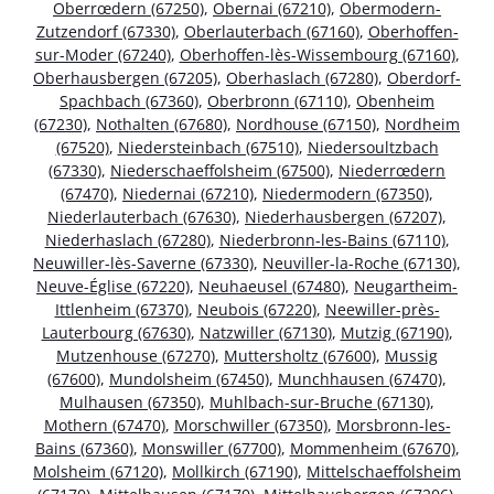
Oberrœdern (67250)
,
Obernai (67210)
,
Obermodern-
Zutzendorf (67330)
,
Oberlauterbach (67160)
,
Oberhoffen-
sur-Moder (67240)
,
Oberhoffen-lès-Wissembourg (67160)
,
Oberhausbergen (67205)
,
Oberhaslach (67280)
,
Oberdorf-
Spachbach (67360)
,
Oberbronn (67110)
,
Obenheim
(67230)
,
Nothalten (67680)
,
Nordhouse (67150)
,
Nordheim
(67520)
,
Niedersteinbach (67510)
,
Niedersoultzbach
(67330)
,
Niederschaeffolsheim (67500)
,
Niederrœdern
(67470)
,
Niedernai (67210)
,
Niedermodern (67350)
,
Niederlauterbach (67630)
,
Niederhausbergen (67207)
,
Niederhaslach (67280)
,
Niederbronn-les-Bains (67110)
,
Neuwiller-lès-Saverne (67330)
,
Neuviller-la-Roche (67130)
,
Neuve-Église (67220)
,
Neuhaeusel (67480)
,
Neugartheim-
Ittlenheim (67370)
,
Neubois (67220)
,
Neewiller-près-
Lauterbourg (67630)
,
Natzwiller (67130)
,
Mutzig (67190)
,
Mutzenhouse (67270)
,
Muttersholtz (67600)
,
Mussig
(67600)
,
Mundolsheim (67450)
,
Munchhausen (67470)
,
Mulhausen (67350)
,
Muhlbach-sur-Bruche (67130)
,
Mothern (67470)
,
Morschwiller (67350)
,
Morsbronn-les-
Bains (67360)
,
Monswiller (67700)
,
Mommenheim (67670)
,
Molsheim (67120)
,
Mollkirch (67190)
,
Mittelschaeffolsheim