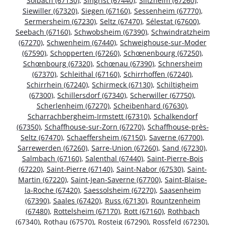
Solbach (67130)
,
Singrist (67440)
,
Siltzheim (67260)
,
Siewiller (67320)
,
Siegen (67160)
,
Sessenheim (67770)
,
Sermersheim (67230)
,
Seltz (67470)
,
Sélestat (67600)
,
Seebach (67160)
,
Schwobsheim (67390)
,
Schwindratzheim
(67270)
,
Schwenheim (67440)
,
Schweighouse-sur-Moder
(67590)
,
Schopperten (67260)
,
Schœnenbourg (67250)
,
Schœnbourg (67320)
,
Schœnau (67390)
,
Schnersheim
(67370)
,
Schleithal (67160)
,
Schirrhoffen (67240)
,
Schirrhein (67240)
,
Schirmeck (67130)
,
Schiltigheim
(67300)
,
Schillersdorf (67340)
,
Scherwiller (67750)
,
Scherlenheim (67270)
,
Scheibenhard (67630)
,
Scharrachbergheim-Irmstett (67310)
,
Schalkendorf
(67350)
,
Schaffhouse-sur-Zorn (67270)
,
Schaffhouse-près-
Seltz (67470)
,
Schaeffersheim (67150)
,
Saverne (67700)
,
Sarrewerden (67260)
,
Sarre-Union (67260)
,
Sand (67230)
,
Salmbach (67160)
,
Salenthal (67440)
,
Saint-Pierre-Bois
(67220)
,
Saint-Pierre (67140)
,
Saint-Nabor (67530)
,
Saint-
Martin (67220)
,
Saint-Jean-Saverne (67700)
,
Saint-Blaise-
la-Roche (67420)
,
Saessolsheim (67270)
,
Saasenheim
(67390)
,
Saales (67420)
,
Russ (67130)
,
Rountzenheim
(67480)
,
Rottelsheim (67170)
,
Rott (67160)
,
Rothbach
(67340)
,
Rothau (67570)
,
Rosteig (67290)
,
Rossfeld (67230)
,