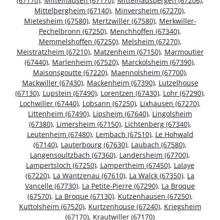
(67170)
,
Mittelhausen (67170)
,
Mittelhausbergen (67206)
,
Mittelbergheim (67140)
,
Minversheim (67270)
,
Mietesheim (67580)
,
Mertzwiller (67580)
,
Merkwiller-
Pechelbronn (67250)
,
Menchhoffen (67340)
,
Memmelshoffen (67250)
,
Melsheim (67270)
,
Meistratzheim (67210)
,
Matzenheim (67150)
,
Marmoutier
(67440)
,
Marlenheim (67520)
,
Marckolsheim (67390)
,
Maisonsgoutte (67220)
,
Maennolsheim (67700)
,
Mackwiller (67430)
,
Mackenheim (67390)
,
Lutzelhouse
(67130)
,
Lupstein (67490)
,
Lorentzen (67430)
,
Lohr (67290)
,
Lochwiller (67440)
,
Lobsann (67250)
,
Lixhausen (67270)
,
Littenheim (67490)
,
Lipsheim (67640)
,
Lingolsheim
(67380)
,
Limersheim (67150)
,
Lichtenberg (67340)
,
Leutenheim (67480)
,
Lembach (67510)
,
Le Hohwald
(67140)
,
Lauterbourg (67630)
,
Laubach (67580)
,
Langensoultzbach (67360)
,
Landersheim (67700)
,
Lampertsloch (67250)
,
Lampertheim (67450)
,
Lalaye
(67220)
,
La Wantzenau (67610)
,
La Walck (67350)
,
La
Vancelle (67730)
,
La Petite-Pierre (67290)
,
La Broque
(67570)
,
La Broque (67130)
,
Kutzenhausen (67250)
,
Kuttolsheim (67520)
,
Kurtzenhouse (67240)
,
Kriegsheim
(67170)
,
Krautwiller (67170)