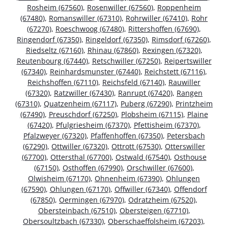
Rosheim (67560)
,
Rosenwiller (67560)
,
Roppenheim
(67480)
,
Romanswiller (67310)
,
Rohrwiller (67410)
,
Rohr
(67270)
,
Roeschwoog (67480)
,
Rittershoffen (67690)
,
Ringendorf (67350)
,
Ringeldorf (67350)
,
Rimsdorf (67260)
,
Riedseltz (67160)
,
Rhinau (67860)
,
Rexingen (67320)
,
Reutenbourg (67440)
,
Retschwiller (67250)
,
Reipertswiller
(67340)
,
Reinhardsmunster (67440)
,
Reichstett (67116)
,
Reichshoffen (67110)
,
Reichsfeld (67140)
,
Rauwiller
(67320)
,
Ratzwiller (67430)
,
Ranrupt (67420)
,
Rangen
(67310)
,
Quatzenheim (67117)
,
Puberg (67290)
,
Printzheim
(67490)
,
Preuschdorf (67250)
,
Plobsheim (67115)
,
Plaine
(67420)
,
Pfulgriesheim (67370)
,
Pfettisheim (67370)
,
Pfalzweyer (67320)
,
Pfaffenhoffen (67350)
,
Petersbach
(67290)
,
Ottwiller (67320)
,
Ottrott (67530)
,
Otterswiller
(67700)
,
Ottersthal (67700)
,
Ostwald (67540)
,
Osthouse
(67150)
,
Osthoffen (67990)
,
Orschwiller (67600)
,
Olwisheim (67170)
,
Ohnenheim (67390)
,
Ohlungen
(67590)
,
Ohlungen (67170)
,
Offwiller (67340)
,
Offendorf
(67850)
,
Oermingen (67970)
,
Odratzheim (67520)
,
Obersteinbach (67510)
,
Obersteigen (67710)
,
Obersoultzbach (67330)
,
Oberschaeffolsheim (67203)
,