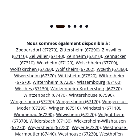
Nous sommes également disponible à
:
Zoebersdorf (67270)
,
Zittersheim (67290)
,
Zinswiller
(67110)
,
Zellwiller (67140)
,
Zeinheim (67310)
,
Zehnacker
(67310)
,
Wolxheim (67120)
,
Wolschheim (67700)
,
Wolfskirchen (67260)
,
Wolfisheim (67202)
,
Wœrth (67360)
,
Wiwersheim (67370)
,
Wittisheim (67820)
,
Wittersheim
(67670)
,
Witternheim (67230)
,
Wissembourg (67160)
,
Wisches (67130)
,
Wintzenheim-Kochersberg (67370)
,
Wintzenbach (67470)
,
Wintershouse (67590)
,
Wingersheim (67270)
,
Wingersheim (67170)
,
Wingen-sur-
Moder (67290)
,
Wingen (67510)
,
Windstein (67110)
,
Wimmenau (67290)
,
Wilwisheim (67270)
,
Willgottheim
(67370)
,
Wildersbach (67130)
,
Wickersheim-Wilshausen
(67270)
,
Weyersheim (67720)
,
Weyer (67320)
,
Westhouse-
Marmoutier (67440)
,
Westhouse (67230)
,
Westhoffen