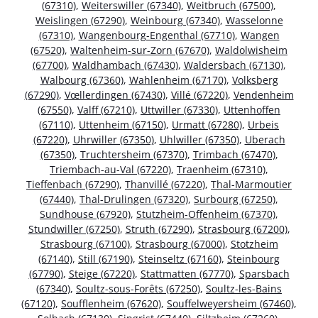
(67310)
,
Weiterswiller (67340)
,
Weitbruch (67500)
,
Weislingen (67290)
,
Weinbourg (67340)
,
Wasselonne
(67310)
,
Wangenbourg-Engenthal (67710)
,
Wangen
(67520)
,
Waltenheim-sur-Zorn (67670)
,
Waldolwisheim
(67700)
,
Waldhambach (67430)
,
Waldersbach (67130)
,
Walbourg (67360)
,
Wahlenheim (67170)
,
Volksberg
(67290)
,
Vœllerdingen (67430)
,
Villé (67220)
,
Vendenheim
(67550)
,
Valff (67210)
,
Uttwiller (67330)
,
Uttenhoffen
(67110)
,
Uttenheim (67150)
,
Urmatt (67280)
,
Urbeis
(67220)
,
Uhrwiller (67350)
,
Uhlwiller (67350)
,
Uberach
(67350)
,
Truchtersheim (67370)
,
Trimbach (67470)
,
Triembach-au-Val (67220)
,
Traenheim (67310)
,
Tieffenbach (67290)
,
Thanvillé (67220)
,
Thal-Marmoutier
(67440)
,
Thal-Drulingen (67320)
,
Surbourg (67250)
,
Sundhouse (67920)
,
Stutzheim-Offenheim (67370)
,
Stundwiller (67250)
,
Struth (67290)
,
Strasbourg (67200)
,
Strasbourg (67100)
,
Strasbourg (67000)
,
Stotzheim
(67140)
,
Still (67190)
,
Steinseltz (67160)
,
Steinbourg
(67790)
,
Steige (67220)
,
Stattmatten (67770)
,
Sparsbach
(67340)
,
Soultz-sous-Forêts (67250)
,
Soultz-les-Bains
(67120)
,
Soufflenheim (67620)
,
Souffelweyersheim (67460)
,