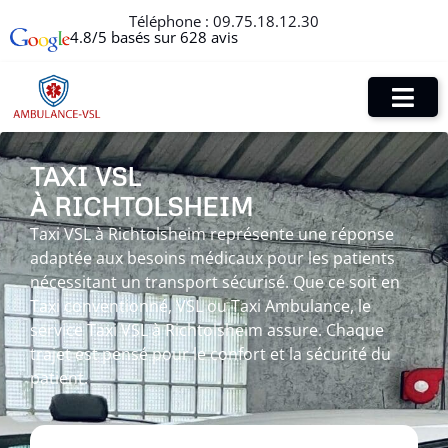
Téléphone :
09.75.18.12.30
4.8/5 basés sur 628 avis
TAXI VSL
À RICHTOLSHEIM
Taxi VSL à Richtolsheim représente une réponse
adaptée aux besoins médicaux pour les patients
nécessitant un transport sécurisé. Que ce soit en
Taxi conventionné, VSL ou Taxi Ambulance, le
service Taxi VSL à Richtolsheim assure. Chaque
trajet est pensé pour le confort et la sécurité du
patient.