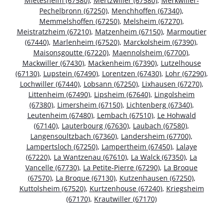
Mietesheim (67580)
,
Mertzwiller (67580)
,
Merkwiller-
Pechelbronn (67250)
,
Menchhoffen (67340)
,
Memmelshoffen (67250)
,
Melsheim (67270)
,
Meistratzheim (67210)
,
Matzenheim (67150)
,
Marmoutier
(67440)
,
Marlenheim (67520)
,
Marckolsheim (67390)
,
Maisonsgoutte (67220)
,
Maennolsheim (67700)
,
Mackwiller (67430)
,
Mackenheim (67390)
,
Lutzelhouse
(67130)
,
Lupstein (67490)
,
Lorentzen (67430)
,
Lohr (67290)
,
Lochwiller (67440)
,
Lobsann (67250)
,
Lixhausen (67270)
,
Littenheim (67490)
,
Lipsheim (67640)
,
Lingolsheim
(67380)
,
Limersheim (67150)
,
Lichtenberg (67340)
,
Leutenheim (67480)
,
Lembach (67510)
,
Le Hohwald
(67140)
,
Lauterbourg (67630)
,
Laubach (67580)
,
Langensoultzbach (67360)
,
Landersheim (67700)
,
Lampertsloch (67250)
,
Lampertheim (67450)
,
Lalaye
(67220)
,
La Wantzenau (67610)
,
La Walck (67350)
,
La
Vancelle (67730)
,
La Petite-Pierre (67290)
,
La Broque
(67570)
,
La Broque (67130)
,
Kutzenhausen (67250)
,
Kuttolsheim (67520)
,
Kurtzenhouse (67240)
,
Kriegsheim
(67170)
,
Krautwiller (67170)