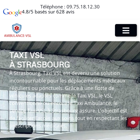
Téléphone :
09.75.18.12.30
4.8/5 basés sur 628 avis
TAXI VSL
À STRASBOURG
À Strasbourg, Taxi VSL est devenu une solution
incontournable pour les déplacements médicaux
réguliers ou ponctuels. Grâce à une flotte de
véhicules adaptés comme le Taxi VSL, le VSL
conventionné ou encore le Taxi Ambulance, le
service Taxi VSL à Strasbourg assure. L’objectif est
de faciliter l’accès aux soins tout en respectant les
prescriptions médicales.