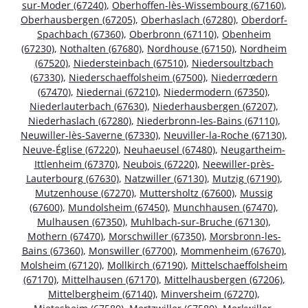
sur-Moder (67240)
,
Oberhoffen-lès-Wissembourg (67160)
,
Oberhausbergen (67205)
,
Oberhaslach (67280)
,
Oberdorf-
Spachbach (67360)
,
Oberbronn (67110)
,
Obenheim
(67230)
,
Nothalten (67680)
,
Nordhouse (67150)
,
Nordheim
(67520)
,
Niedersteinbach (67510)
,
Niedersoultzbach
(67330)
,
Niederschaeffolsheim (67500)
,
Niederrœdern
(67470)
,
Niedernai (67210)
,
Niedermodern (67350)
,
Niederlauterbach (67630)
,
Niederhausbergen (67207)
,
Niederhaslach (67280)
,
Niederbronn-les-Bains (67110)
,
Neuwiller-lès-Saverne (67330)
,
Neuviller-la-Roche (67130)
,
Neuve-Église (67220)
,
Neuhaeusel (67480)
,
Neugartheim-
Ittlenheim (67370)
,
Neubois (67220)
,
Neewiller-près-
Lauterbourg (67630)
,
Natzwiller (67130)
,
Mutzig (67190)
,
Mutzenhouse (67270)
,
Muttersholtz (67600)
,
Mussig
(67600)
,
Mundolsheim (67450)
,
Munchhausen (67470)
,
Mulhausen (67350)
,
Muhlbach-sur-Bruche (67130)
,
Mothern (67470)
,
Morschwiller (67350)
,
Morsbronn-les-
Bains (67360)
,
Monswiller (67700)
,
Mommenheim (67670)
,
Molsheim (67120)
,
Mollkirch (67190)
,
Mittelschaeffolsheim
(67170)
,
Mittelhausen (67170)
,
Mittelhausbergen (67206)
,
Mittelbergheim (67140)
,
Minversheim (67270)
,