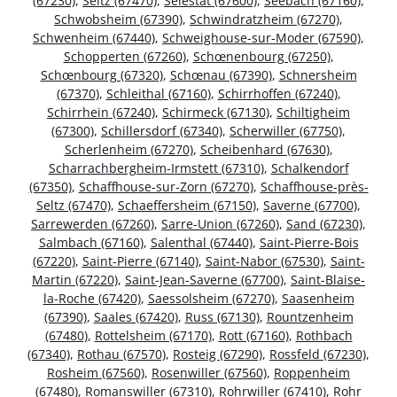
(67230)
,
Seltz (67470)
,
Sélestat (67600)
,
Seebach (67160)
,
Schwobsheim (67390)
,
Schwindratzheim (67270)
,
Schwenheim (67440)
,
Schweighouse-sur-Moder (67590)
,
Schopperten (67260)
,
Schœnenbourg (67250)
,
Schœnbourg (67320)
,
Schœnau (67390)
,
Schnersheim
(67370)
,
Schleithal (67160)
,
Schirrhoffen (67240)
,
Schirrhein (67240)
,
Schirmeck (67130)
,
Schiltigheim
(67300)
,
Schillersdorf (67340)
,
Scherwiller (67750)
,
Scherlenheim (67270)
,
Scheibenhard (67630)
,
Scharrachbergheim-Irmstett (67310)
,
Schalkendorf
(67350)
,
Schaffhouse-sur-Zorn (67270)
,
Schaffhouse-près-
Seltz (67470)
,
Schaeffersheim (67150)
,
Saverne (67700)
,
Sarrewerden (67260)
,
Sarre-Union (67260)
,
Sand (67230)
,
Salmbach (67160)
,
Salenthal (67440)
,
Saint-Pierre-Bois
(67220)
,
Saint-Pierre (67140)
,
Saint-Nabor (67530)
,
Saint-
Martin (67220)
,
Saint-Jean-Saverne (67700)
,
Saint-Blaise-
la-Roche (67420)
,
Saessolsheim (67270)
,
Saasenheim
(67390)
,
Saales (67420)
,
Russ (67130)
,
Rountzenheim
(67480)
,
Rottelsheim (67170)
,
Rott (67160)
,
Rothbach
(67340)
,
Rothau (67570)
,
Rosteig (67290)
,
Rossfeld (67230)
,
Rosheim (67560)
,
Rosenwiller (67560)
,
Roppenheim
(67480)
,
Romanswiller (67310)
,
Rohrwiller (67410)
,
Rohr