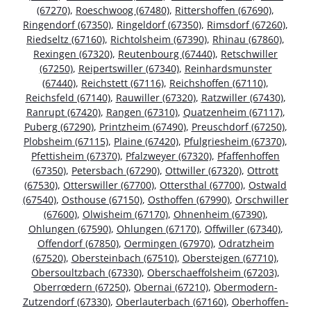
(67270)
,
Roeschwoog (67480)
,
Rittershoffen (67690)
,
Ringendorf (67350)
,
Ringeldorf (67350)
,
Rimsdorf (67260)
,
Riedseltz (67160)
,
Richtolsheim (67390)
,
Rhinau (67860)
,
Rexingen (67320)
,
Reutenbourg (67440)
,
Retschwiller
(67250)
,
Reipertswiller (67340)
,
Reinhardsmunster
(67440)
,
Reichstett (67116)
,
Reichshoffen (67110)
,
Reichsfeld (67140)
,
Rauwiller (67320)
,
Ratzwiller (67430)
,
Ranrupt (67420)
,
Rangen (67310)
,
Quatzenheim (67117)
,
Puberg (67290)
,
Printzheim (67490)
,
Preuschdorf (67250)
,
Plobsheim (67115)
,
Plaine (67420)
,
Pfulgriesheim (67370)
,
Pfettisheim (67370)
,
Pfalzweyer (67320)
,
Pfaffenhoffen
(67350)
,
Petersbach (67290)
,
Ottwiller (67320)
,
Ottrott
(67530)
,
Otterswiller (67700)
,
Ottersthal (67700)
,
Ostwald
(67540)
,
Osthouse (67150)
,
Osthoffen (67990)
,
Orschwiller
(67600)
,
Olwisheim (67170)
,
Ohnenheim (67390)
,
Ohlungen (67590)
,
Ohlungen (67170)
,
Offwiller (67340)
,
Offendorf (67850)
,
Oermingen (67970)
,
Odratzheim
(67520)
,
Obersteinbach (67510)
,
Obersteigen (67710)
,
Obersoultzbach (67330)
,
Oberschaeffolsheim (67203)
,
Oberrœdern (67250)
,
Obernai (67210)
,
Obermodern-
Zutzendorf (67330)
,
Oberlauterbach (67160)
,
Oberhoffen-