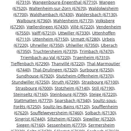
(67310)
,
Wangenbourg-Engenthal (67710)
,
Wangen
(67520)
,
Waltenheim-sur-Zorn (67670)
,
Waldolwisheim
(67700)
,
Waldhambach (67430)
,
Waldersbach (67130)
,
Walbourg (67360)
,
Wahlenheim (67170)
,
Volksberg
(67290)
,
Vœllerdingen (67430)
,
Villé (67220)
,
Vendenheim
(67550)
,
Valff (67210)
,
Uttwiller (67330)
,
Uttenhoffen
(67110)
,
Uttenheim (67150)
,
Urmatt (67280)
,
Urbeis
(67220)
,
Uhrwiller (67350)
,
Uhlwiller (67350)
,
Uberach
(67350)
,
Truchtersheim (67370)
,
Trimbach (67470)
,
Triembach-au-Val (67220)
,
Traenheim (67310)
,
Tieffenbach (67290)
,
Thanvillé (67220)
,
Thal-Marmoutier
(67440)
,
Thal-Drulingen (67320)
,
Surbourg (67250)
,
Sundhouse (67920)
,
Stutzheim-Offenheim (67370)
,
Stundwiller (67250)
,
Struth (67290)
,
Strasbourg (67100)
,
Strasbourg (67000)
,
Stotzheim (67140)
,
Still (67190)
,
Steinseltz (67160)
,
Steinbourg (67790)
,
Steige (67220)
,
Stattmatten (67770)
,
Sparsbach (67340)
,
Soultz-sous-
Forêts (67250)
,
Soultz-les-Bains (67120)
,
Soufflenheim
(67620)
,
Souffelweyersheim (67460)
,
Solbach (67130)
,
Singrist (67440)
,
Siltzheim (67260)
,
Siewiller (67320)
,
Siegen (67160)
,
Sessenheim (67770)
,
Sermersheim