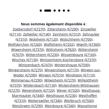
Nous sommes également disponible à
:
Zoebersdorf (67270)
,
Zittersheim (67290)
,
Zinswiller
(67110)
,
Zellwiller (67140)
,
Zeinheim (67310)
,
Zehnacker
(67310)
,
Wolxheim (67120)
,
Wolschheim (67700)
,
Wolfskirchen (67260)
,
Wolfisheim (67202)
,
Wœrth (67360)
,
Wiwersheim (67370)
,
Wittisheim (67820)
,
Wittersheim
(67670)
,
Witternheim (67230)
,
Wissembourg (67160)
,
Wisches (67130)
,
Wintzenheim-Kochersberg (67370)
,
Wintzenbach (67470)
,
Wintershouse (67590)
,
Wingersheim (67270)
,
Wingersheim (67170)
,
Wingen-sur-
Moder (67290)
,
Wingen (67510)
,
Windstein (67110)
,
Wimmenau (67290)
,
Wilwisheim (67270)
,
Willgottheim
(67370)
,
Wildersbach (67130)
,
Wickersheim-Wilshausen
(67270)
,
Weyersheim (67720)
,
Weyer (67320)
,
Westhouse-
Marmoutier (67440)
,
Westhouse (67230)
,
Westhoffen
(67310)
,
Weiterswiller (67340)
,
Weitbruch (67500)
,
Weislingen (67290)
,
Weinbourg (67340)
,
Wasselonne