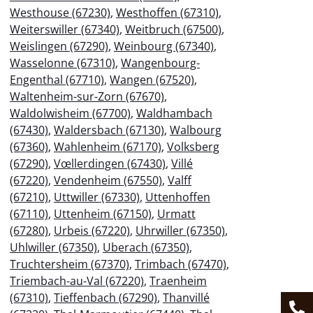
Westhouse (67230)
,
Westhoffen (67310)
,
Weiterswiller (67340)
,
Weitbruch (67500)
,
Weislingen (67290)
,
Weinbourg (67340)
,
Wasselonne (67310)
,
Wangenbourg-
Engenthal (67710)
,
Wangen (67520)
,
Waltenheim-sur-Zorn (67670)
,
Waldolwisheim (67700)
,
Waldhambach
(67430)
,
Waldersbach (67130)
,
Walbourg
(67360)
,
Wahlenheim (67170)
,
Volksberg
(67290)
,
Vœllerdingen (67430)
,
Villé
(67220)
,
Vendenheim (67550)
,
Valff
(67210)
,
Uttwiller (67330)
,
Uttenhoffen
(67110)
,
Uttenheim (67150)
,
Urmatt
(67280)
,
Urbeis (67220)
,
Uhrwiller (67350)
,
Uhlwiller (67350)
,
Uberach (67350)
,
Truchtersheim (67370)
,
Trimbach (67470)
,
Triembach-au-Val (67220)
,
Traenheim
(67310)
,
Tieffenbach (67290)
,
Thanvillé