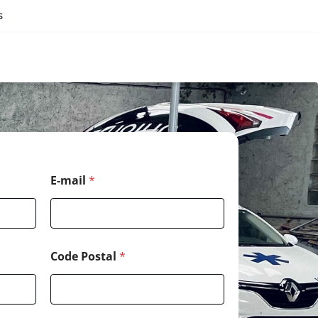
s
E-mail
*
Code Postal
*