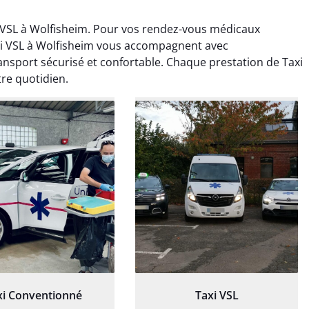
 VSL à Wolfisheim. Pour vos rendez-vous médicaux
xi VSL à Wolfisheim vous accompagnent avec
nsport sécurisé et confortable. Chaque prestation de Taxi
re quotidien.
ud Deschamps
Jérémy Ferrand
0 janvier 2025
8 septembre 2024
tisfait du transport,
Transport ponctuel et
s’est bien déroulé.
personnel très attentionné.
feur à l’écoute et
Très satisfait du service.
patient.
xi Conventionné
Taxi VSL