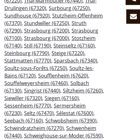
(67220)
,
Thal-Marmoutier (67440)
,
Thal-
Drulingen (67320)
,
Surbourg (67250)
,
Sundhouse (67920)
,
Stutzheim-Offenheim
(67370)
,
Stundwiller (67250)
,
Struth
(67290)
,
Strasbourg (67200)
,
Strasbourg
(67100)
,
Strasbourg (67000)
,
Stotzheim
(67140)
,
Still (67190)
,
Steinseltz (67160)
,
Steinbourg (67790)
,
Steige (67220)
,
Stattmatten (67770)
,
Sparsbach (67340)
,
Soultz-sous-Forêts (67250)
,
Soultz-les-
Bains (67120)
,
Soufflenheim (67620)
,
Souffelweyersheim (67460)
,
Solbach
(67130)
,
Singrist (67440)
,
Siltzheim (67260)
,
Siewiller (67320)
,
Siegen (67160)
,
Sessenheim (67770)
,
Sermersheim
(67230)
,
Seltz (67470)
,
Sélestat (67600)
,
Seebach (67160)
,
Schwobsheim (67390)
,
Schwindratzheim (67270)
,
Schwenheim
(67440)
,
Schweighouse-sur-Moder (67590)
,