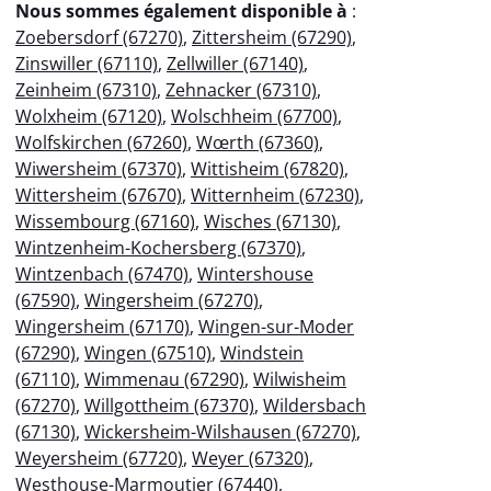
Nous sommes également disponible à
:
Zoebersdorf (67270)
,
Zittersheim (67290)
,
Zinswiller (67110)
,
Zellwiller (67140)
,
Zeinheim (67310)
,
Zehnacker (67310)
,
Wolxheim (67120)
,
Wolschheim (67700)
,
Wolfskirchen (67260)
,
Wœrth (67360)
,
Wiwersheim (67370)
,
Wittisheim (67820)
,
Wittersheim (67670)
,
Witternheim (67230)
,
Wissembourg (67160)
,
Wisches (67130)
,
Wintzenheim-Kochersberg (67370)
,
Wintzenbach (67470)
,
Wintershouse
(67590)
,
Wingersheim (67270)
,
Wingersheim (67170)
,
Wingen-sur-Moder
(67290)
,
Wingen (67510)
,
Windstein
(67110)
,
Wimmenau (67290)
,
Wilwisheim
(67270)
,
Willgottheim (67370)
,
Wildersbach
(67130)
,
Wickersheim-Wilshausen (67270)
,
Weyersheim (67720)
,
Weyer (67320)
,
Westhouse-Marmoutier (67440)
,