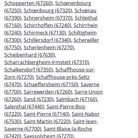
Schopperten (67260)
,
Schœnenbourg
(67250)
,
Schœnbourg (67320)
,
Schœnau
(67390)
,
Schnersheim (67370)
,
Schleithal
(67160)
,
Schirrhoffen (67240)
,
Schirrhein
(67240)
,
Schirmeck (67130)
,
Schiltigheim
(67300)
,
Schillersdorf (67340)
,
Scherwiller
(67750)
,
Scherlenheim (67270)
,
Scheibenhard (67630)
,
Scharrachbergheim-Irmstett (67310)
,
Schalkendorf (67350)
,
Schaffhouse-sur-
Zorn (67270)
,
Schaffhouse-près-Seltz
(67470)
,
Schaeffersheim (67150)
,
Saverne
(67700)
,
Sarrewerden (67260)
,
Sarre-Union
(67260)
,
Sand (67230)
,
Salmbach (67160)
,
Salenthal (67440)
,
Saint-Pierre-Bois
(67220)
,
Saint-Pierre (67140)
,
Saint-Nabor
(67530)
,
Saint-Martin (67220)
,
Saint-Jean-
Saverne (67700)
,
Saint-Blaise-la-Roche
(67420)
,
Saessolsheim (67270)
,