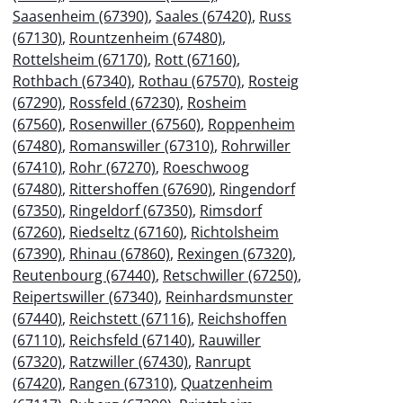
Saasenheim (67390)
,
Saales (67420)
,
Russ
(67130)
,
Rountzenheim (67480)
,
Rottelsheim (67170)
,
Rott (67160)
,
Rothbach (67340)
,
Rothau (67570)
,
Rosteig
(67290)
,
Rossfeld (67230)
,
Rosheim
(67560)
,
Rosenwiller (67560)
,
Roppenheim
(67480)
,
Romanswiller (67310)
,
Rohrwiller
(67410)
,
Rohr (67270)
,
Roeschwoog
(67480)
,
Rittershoffen (67690)
,
Ringendorf
(67350)
,
Ringeldorf (67350)
,
Rimsdorf
(67260)
,
Riedseltz (67160)
,
Richtolsheim
(67390)
,
Rhinau (67860)
,
Rexingen (67320)
,
Reutenbourg (67440)
,
Retschwiller (67250)
,
Reipertswiller (67340)
,
Reinhardsmunster
(67440)
,
Reichstett (67116)
,
Reichshoffen
(67110)
,
Reichsfeld (67140)
,
Rauwiller
(67320)
,
Ratzwiller (67430)
,
Ranrupt
(67420)
,
Rangen (67310)
,
Quatzenheim