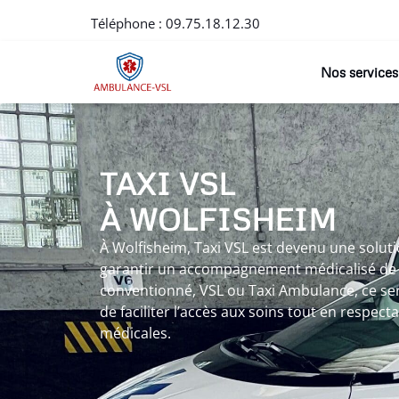
Téléphone :
09.75.18.12.30
Nos services
TAXI VSL
À WOLFISHEIM
À Wolfisheim, Taxi VSL est devenu une solut
garantir un accompagnement médicalisé de qu
conventionné, VSL ou Taxi Ambulance, ce servi
de faciliter l’accès aux soins tout en respect
médicales.