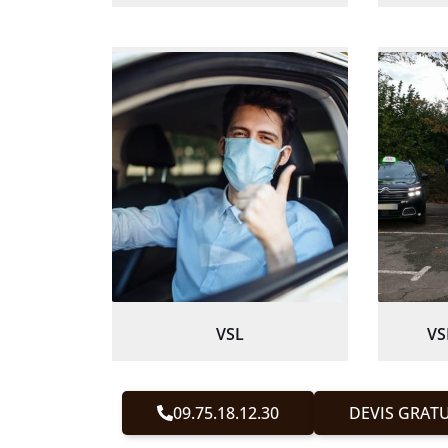
VSL
VS
09.75.18.12.30
DEVIS GRATU