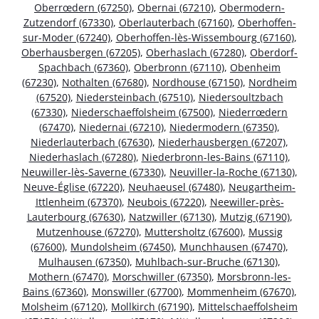
Oberrœdern (67250)
,
Obernai (67210)
,
Obermodern-
Zutzendorf (67330)
,
Oberlauterbach (67160)
,
Oberhoffen-
sur-Moder (67240)
,
Oberhoffen-lès-Wissembourg (67160)
,
Oberhausbergen (67205)
,
Oberhaslach (67280)
,
Oberdorf-
Spachbach (67360)
,
Oberbronn (67110)
,
Obenheim
(67230)
,
Nothalten (67680)
,
Nordhouse (67150)
,
Nordheim
(67520)
,
Niedersteinbach (67510)
,
Niedersoultzbach
(67330)
,
Niederschaeffolsheim (67500)
,
Niederrœdern
(67470)
,
Niedernai (67210)
,
Niedermodern (67350)
,
Niederlauterbach (67630)
,
Niederhausbergen (67207)
,
Niederhaslach (67280)
,
Niederbronn-les-Bains (67110)
,
Neuwiller-lès-Saverne (67330)
,
Neuviller-la-Roche (67130)
,
Neuve-Église (67220)
,
Neuhaeusel (67480)
,
Neugartheim-
Ittlenheim (67370)
,
Neubois (67220)
,
Neewiller-près-
Lauterbourg (67630)
,
Natzwiller (67130)
,
Mutzig (67190)
,
Mutzenhouse (67270)
,
Muttersholtz (67600)
,
Mussig
(67600)
,
Mundolsheim (67450)
,
Munchhausen (67470)
,
Mulhausen (67350)
,
Muhlbach-sur-Bruche (67130)
,
Mothern (67470)
,
Morschwiller (67350)
,
Morsbronn-les-
Bains (67360)
,
Monswiller (67700)
,
Mommenheim (67670)
,
Molsheim (67120)
,
Mollkirch (67190)
,
Mittelschaeffolsheim