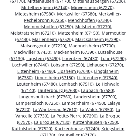
(67170)
,
Mittelhausen (67170)
,
Mittelhausbergen (67206)
,
Mittelbergheim (67140)
,
Minversheim (67270)
,
Mietesheim (67580)
,
Mertzwiller (67580)
,
Merkwiller-
Pechelbronn (67250)
,
Menchhoffen (67340)
,
Memmelshoffen (67250)
,
Melsheim (67270)
,
Meistratzheim (67210)
,
Matzenheim (67150)
,
Marmoutier
(67440)
,
Marlenheim (67520)
,
Marckolsheim (67390)
,
Maisonsgoutte (67220)
,
Maennolsheim (67700)
,
Mackwiller (67430)
,
Mackenheim (67390)
,
Lutzelhouse
(67130)
,
Lupstein (67490)
,
Lorentzen (67430)
,
Lohr (67290)
,
Lochwiller (67440)
,
Lobsann (67250)
,
Lixhausen (67270)
,
Littenheim (67490)
,
Lipsheim (67640)
,
Lingolsheim
(67380)
,
Limersheim (67150)
,
Lichtenberg (67340)
,
Leutenheim (67480)
,
Lembach (67510)
,
Le Hohwald
(67140)
,
Lauterbourg (67630)
,
Laubach (67580)
,
Langensoultzbach (67360)
,
Landersheim (67700)
,
Lampertsloch (67250)
,
Lampertheim (67450)
,
Lalaye
(67220)
,
La Wantzenau (67610)
,
La Walck (67350)
,
La
Vancelle (67730)
,
La Petite-Pierre (67290)
,
La Broque
(67570)
,
La Broque (67130)
,
Kutzenhausen (67250)
,
Kuttolsheim (67520)
,
Kurtzenhouse (67240)
,
Kriegsheim
(67170)
,
Krautwiller (67170)