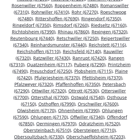
Rosenwiller (67560)
,
Roppenheim (67480)
,
Romanswiller
(67310)
,
Rohrwiller (67410)
,
Rohr (67270)
,
Roeschwoog
(67480)
,
Rittershoffen (67690)
,
Ringendorf (67350)
,
Ringeldorf (67350)
,
Rimsdorf (67260)
,
Riedseltz (67160)
,
Richtolsheim (67390)
,
Rhinau (67860)
,
Rexingen (67320)
,
Reutenbourg (67440)
,
Retschwiller (67250)
,
Reipertswiller
(67340)
,
Reinhardsmunster (67440)
,
Reichstett (67116)
,
Reichshoffen (67110)
,
Reichsfeld (67140)
,
Rauwiller
(67320)
,
Ratzwiller (67430)
,
Ranrupt (67420)
,
Rangen
(67310)
,
Quatzenheim (67117)
,
Puberg (67290)
,
Printzheim
(67490)
,
Preuschdorf (67250)
,
Plobsheim (67115)
,
Plaine
(67420)
,
Pfulgriesheim (67370)
,
Pfettisheim (67370)
,
Pfalzweyer (67320)
,
Pfaffenhoffen (67350)
,
Petersbach
(67290)
,
Ottwiller (67320)
,
Ottrott (67530)
,
Otterswiller
(67700)
,
Ottersthal (67700)
,
Ostwald (67540)
,
Osthouse
(67150)
,
Osthoffen (67990)
,
Orschwiller (67600)
,
Olwisheim (67170)
,
Ohnenheim (67390)
,
Ohlungen
(67590)
,
Ohlungen (67170)
,
Offwiller (67340)
,
Offendorf
(67850)
,
Oermingen (67970)
,
Odratzheim (67520)
,
Obersteinbach (67510)
,
Obersteigen (67710)
,
Obersoultzbach (67330)
,
Oberschaeffolsheim (67203)
,