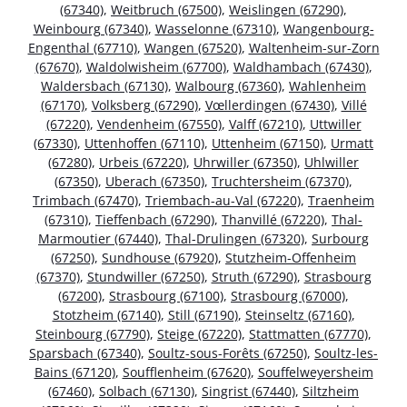
(67340)
,
Weitbruch (67500)
,
Weislingen (67290)
,
Weinbourg (67340)
,
Wasselonne (67310)
,
Wangenbourg-
Engenthal (67710)
,
Wangen (67520)
,
Waltenheim-sur-Zorn
(67670)
,
Waldolwisheim (67700)
,
Waldhambach (67430)
,
Waldersbach (67130)
,
Walbourg (67360)
,
Wahlenheim
(67170)
,
Volksberg (67290)
,
Vœllerdingen (67430)
,
Villé
(67220)
,
Vendenheim (67550)
,
Valff (67210)
,
Uttwiller
(67330)
,
Uttenhoffen (67110)
,
Uttenheim (67150)
,
Urmatt
(67280)
,
Urbeis (67220)
,
Uhrwiller (67350)
,
Uhlwiller
(67350)
,
Uberach (67350)
,
Truchtersheim (67370)
,
Trimbach (67470)
,
Triembach-au-Val (67220)
,
Traenheim
(67310)
,
Tieffenbach (67290)
,
Thanvillé (67220)
,
Thal-
Marmoutier (67440)
,
Thal-Drulingen (67320)
,
Surbourg
(67250)
,
Sundhouse (67920)
,
Stutzheim-Offenheim
(67370)
,
Stundwiller (67250)
,
Struth (67290)
,
Strasbourg
(67200)
,
Strasbourg (67100)
,
Strasbourg (67000)
,
Stotzheim (67140)
,
Still (67190)
,
Steinseltz (67160)
,
Steinbourg (67790)
,
Steige (67220)
,
Stattmatten (67770)
,
Sparsbach (67340)
,
Soultz-sous-Forêts (67250)
,
Soultz-les-
Bains (67120)
,
Soufflenheim (67620)
,
Souffelweyersheim
(67460)
,
Solbach (67130)
,
Singrist (67440)
,
Siltzheim