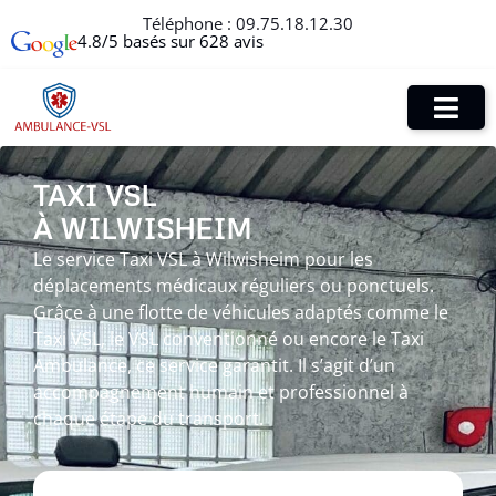
Téléphone :
09.75.18.12.30
4.8/5 basés sur 628 avis
TAXI VSL
À WILWISHEIM
Le service Taxi VSL à Wilwisheim pour les
déplacements médicaux réguliers ou ponctuels.
Grâce à une flotte de véhicules adaptés comme le
Taxi VSL, le VSL conventionné ou encore le Taxi
Ambulance, ce service garantit. Il s’agit d’un
accompagnement humain et professionnel à
chaque étape du transport.