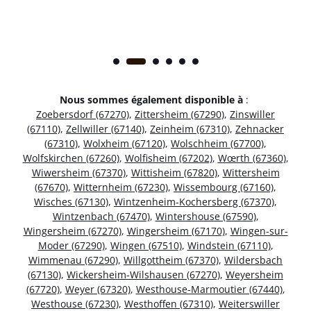
Nous sommes également disponible à
:
Zoebersdorf (67270)
,
Zittersheim (67290)
,
Zinswiller
(67110)
,
Zellwiller (67140)
,
Zeinheim (67310)
,
Zehnacker
(67310)
,
Wolxheim (67120)
,
Wolschheim (67700)
,
Wolfskirchen (67260)
,
Wolfisheim (67202)
,
Wœrth (67360)
,
Wiwersheim (67370)
,
Wittisheim (67820)
,
Wittersheim
(67670)
,
Witternheim (67230)
,
Wissembourg (67160)
,
Wisches (67130)
,
Wintzenheim-Kochersberg (67370)
,
Wintzenbach (67470)
,
Wintershouse (67590)
,
Wingersheim (67270)
,
Wingersheim (67170)
,
Wingen-sur-
Moder (67290)
,
Wingen (67510)
,
Windstein (67110)
,
Wimmenau (67290)
,
Willgottheim (67370)
,
Wildersbach
(67130)
,
Wickersheim-Wilshausen (67270)
,
Weyersheim
(67720)
,
Weyer (67320)
,
Westhouse-Marmoutier (67440)
,
Westhouse (67230)
,
Westhoffen (67310)
,
Weiterswiller