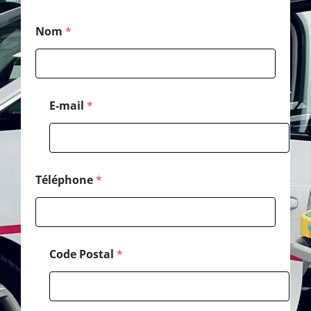
*
Nom
*
*
N
o
m
E-mail
*
Téléphone
*
Code Postal
*