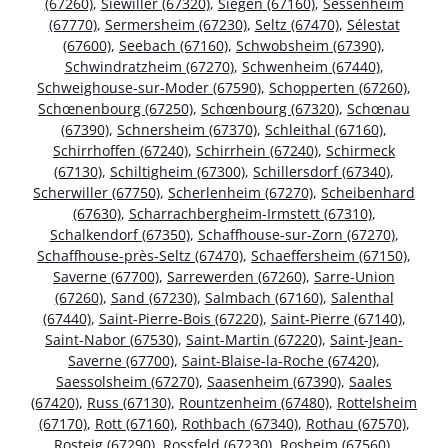
(67260)
,
Siewiller (67320)
,
Siegen (67160)
,
Sessenheim
(67770)
,
Sermersheim (67230)
,
Seltz (67470)
,
Sélestat
(67600)
,
Seebach (67160)
,
Schwobsheim (67390)
,
Schwindratzheim (67270)
,
Schwenheim (67440)
,
Schweighouse-sur-Moder (67590)
,
Schopperten (67260)
,
Schœnenbourg (67250)
,
Schœnbourg (67320)
,
Schœnau
(67390)
,
Schnersheim (67370)
,
Schleithal (67160)
,
Schirrhoffen (67240)
,
Schirrhein (67240)
,
Schirmeck
(67130)
,
Schiltigheim (67300)
,
Schillersdorf (67340)
,
Scherwiller (67750)
,
Scherlenheim (67270)
,
Scheibenhard
(67630)
,
Scharrachbergheim-Irmstett (67310)
,
Schalkendorf (67350)
,
Schaffhouse-sur-Zorn (67270)
,
Schaffhouse-près-Seltz (67470)
,
Schaeffersheim (67150)
,
Saverne (67700)
,
Sarrewerden (67260)
,
Sarre-Union
(67260)
,
Sand (67230)
,
Salmbach (67160)
,
Salenthal
(67440)
,
Saint-Pierre-Bois (67220)
,
Saint-Pierre (67140)
,
Saint-Nabor (67530)
,
Saint-Martin (67220)
,
Saint-Jean-
Saverne (67700)
,
Saint-Blaise-la-Roche (67420)
,
Saessolsheim (67270)
,
Saasenheim (67390)
,
Saales
(67420)
,
Russ (67130)
,
Rountzenheim (67480)
,
Rottelsheim
(67170)
,
Rott (67160)
,
Rothbach (67340)
,
Rothau (67570)
,
Rosteig (67290)
,
Rossfeld (67230)
,
Rosheim (67560)
,