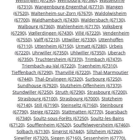
Weislingen (67290)
,
Weinbourg (67340)
,
Wasselonne
(67310)
,
Wangenbourg-Engenthal (67710)
,
Wangen
(67520)
,
Waltenheim-sur-Zorn (67670)
,
Waldolwisheim
(67700)
,
Waldhambach (67430)
,
Waldersbach (67130)
,
Walbourg (67360)
,
Wahlenheim (67170)
,
Volksberg
(67290)
,
Vœllerdingen (67430)
,
Villé (67220)
,
Vendenheim
(67550)
,
Valff (67210)
,
Uttwiller (67330)
,
Uttenhoffen
(67110)
,
Uttenheim (67150)
,
Urmatt (67280)
,
Urbeis
(67220)
,
Uhrwiller (67350)
,
Uhlwiller (67350)
,
Uberach
(67350)
,
Truchtersheim (67370)
,
Trimbach (67470)
,
Triembach-au-Val (67220)
,
Traenheim (67310)
,
Tieffenbach (67290)
,
Thanvillé (67220)
,
Thal-Marmoutier
(67440)
,
Thal-Drulingen (67320)
,
Surbourg (67250)
,
Sundhouse (67920)
,
Stutzheim-Offenheim (67370)
,
Stundwiller (67250)
,
Struth (67290)
,
Strasbourg (67200)
,
Strasbourg (67100)
,
Strasbourg (67000)
,
Stotzheim
(67140)
,
Still (67190)
,
Steinseltz (67160)
,
Steinbourg
(67790)
,
Steige (67220)
,
Stattmatten (67770)
,
Sparsbach
(67340)
,
Soultz-sous-Forêts (67250)
,
Soultz-les-Bains
(67120)
,
Soufflenheim (67620)
,
Souffelweyersheim (67460)
,
Solbach (67130)
,
Singrist (67440)
,
Siltzheim (67260)
,
Siewiller (67320)
,
Siegen (67160)
,
Sessenheim (67770)
,