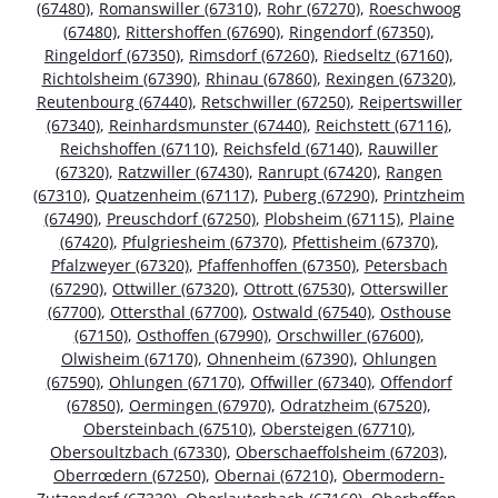
(67480)
,
Romanswiller (67310)
,
Rohr (67270)
,
Roeschwoog
(67480)
,
Rittershoffen (67690)
,
Ringendorf (67350)
,
Ringeldorf (67350)
,
Rimsdorf (67260)
,
Riedseltz (67160)
,
Richtolsheim (67390)
,
Rhinau (67860)
,
Rexingen (67320)
,
Reutenbourg (67440)
,
Retschwiller (67250)
,
Reipertswiller
(67340)
,
Reinhardsmunster (67440)
,
Reichstett (67116)
,
Reichshoffen (67110)
,
Reichsfeld (67140)
,
Rauwiller
(67320)
,
Ratzwiller (67430)
,
Ranrupt (67420)
,
Rangen
(67310)
,
Quatzenheim (67117)
,
Puberg (67290)
,
Printzheim
(67490)
,
Preuschdorf (67250)
,
Plobsheim (67115)
,
Plaine
(67420)
,
Pfulgriesheim (67370)
,
Pfettisheim (67370)
,
Pfalzweyer (67320)
,
Pfaffenhoffen (67350)
,
Petersbach
(67290)
,
Ottwiller (67320)
,
Ottrott (67530)
,
Otterswiller
(67700)
,
Ottersthal (67700)
,
Ostwald (67540)
,
Osthouse
(67150)
,
Osthoffen (67990)
,
Orschwiller (67600)
,
Olwisheim (67170)
,
Ohnenheim (67390)
,
Ohlungen
(67590)
,
Ohlungen (67170)
,
Offwiller (67340)
,
Offendorf
(67850)
,
Oermingen (67970)
,
Odratzheim (67520)
,
Obersteinbach (67510)
,
Obersteigen (67710)
,
Obersoultzbach (67330)
,
Oberschaeffolsheim (67203)
,
Oberrœdern (67250)
,
Obernai (67210)
,
Obermodern-