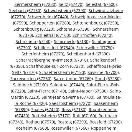
Sermersheim (67230)
,
Seltz (67470)
,
Sélestat (67600)
,
Seebach (67160)
,
Schwobsheim (67390)
,
Schwindratzheim
(67270)
,
Schwenheim (67440)
,
Schweighouse-sur-Moder
(67590)
,
Schopperten (67260)
,
Schœnenbourg (67250)
,
Schœnbourg (67320)
,
Schœnau (67390)
,
Schnersheim
(67370)
,
Schleithal (67160)
,
Schirrhoffen (67240)
,
Schirrhein (67240)
,
Schirmeck (67130)
,
Schiltigheim
(67300)
,
Schillersdorf (67340)
,
Scherwiller (67750)
,
Scherlenheim (67270)
,
Scheibenhard (67630)
,
Scharrachbergheim-Irmstett (67310)
,
Schalkendorf
(67350)
,
Schaffhouse-sur-Zorn (67270)
,
Schaffhouse-près-
Seltz (67470)
,
Schaeffersheim (67150)
,
Saverne (67700)
,
Sarrewerden (67260)
,
Sarre-Union (67260)
,
Sand (67230)
,
Salmbach (67160)
,
Salenthal (67440)
,
Saint-Pierre-Bois
(67220)
,
Saint-Pierre (67140)
,
Saint-Nabor (67530)
,
Saint-
Martin (67220)
,
Saint-Jean-Saverne (67700)
,
Saint-Blaise-
la-Roche (67420)
,
Saessolsheim (67270)
,
Saasenheim
(67390)
,
Saales (67420)
,
Russ (67130)
,
Rountzenheim
(67480)
,
Rottelsheim (67170)
,
Rott (67160)
,
Rothbach
(67340)
,
Rothau (67570)
,
Rosteig (67290)
,
Rossfeld (67230)
,
Rosheim (67560)
,
Rosenwiller (67560)
,
Roppenheim