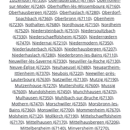
Zutzendorf (67330)
,
Oberlauterbach (67160)
,
Oberhoffen-
sur-Moder (67240)
,
Oberhoffen-lès-Wissembourg (67160)
,
Oberhausbergen (67205)
,
Oberhaslach (67280)
,
Oberdorf-
Spachbach (67360)
,
Oberbronn (67110)
,
Obenheim
(67230)
,
Nothalten (67680)
,
Nordhouse (67150)
,
Nordheim
(67520)
,
Niedersteinbach (67510)
,
Niedersoultzbach
(67330)
,
Niederschaeffolsheim (67500)
,
Niederrœdern
(67470)
,
Niedernai (67210)
,
Niedermodern (67350)
,
Niederlauterbach (67630)
,
Niederhausbergen (67207)
,
Niederhaslach (67280)
,
Niederbronn-les-Bains (67110)
,
Neuwiller-lès-Saverne (67330)
,
Neuviller-la-Roche (67130)
,
Neuve-Église (67220)
,
Neuhaeusel (67480)
,
Neugartheim-
Ittlenheim (67370)
,
Neubois (67220)
,
Neewiller-près-
Lauterbourg (67630)
,
Natzwiller (67130)
,
Mutzig (67190)
,
Mutzenhouse (67270)
,
Muttersholtz (67600)
,
Mussig
(67600)
,
Mundolsheim (67450)
,
Munchhausen (67470)
,
Mulhausen (67350)
,
Muhlbach-sur-Bruche (67130)
,
Mothern (67470)
,
Morschwiller (67350)
,
Morsbronn-les-
Bains (67360)
,
Monswiller (67700)
,
Mommenheim (67670)
,
Molsheim (67120)
,
Mollkirch (67190)
,
Mittelschaeffolsheim
(67170)
,
Mittelhausen (67170)
,
Mittelhausbergen (67206)
,
Mittelbergheim (67140)
,
Minversheim (67270)
,