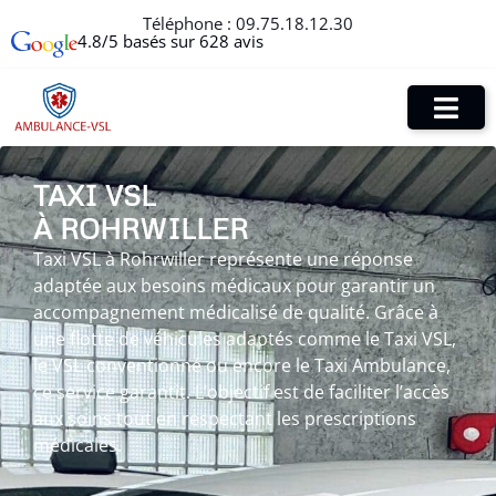
Téléphone :
09.75.18.12.30
4.8/5 basés sur 628 avis
TAXI VSL
À ROHRWILLER
Taxi VSL à Rohrwiller représente une réponse
adaptée aux besoins médicaux pour garantir un
accompagnement médicalisé de qualité. Grâce à
une flotte de véhicules adaptés comme le Taxi VSL,
le VSL conventionné ou encore le Taxi Ambulance,
ce service garantit. L’objectif est de faciliter l’accès
aux soins tout en respectant les prescriptions
médicales.