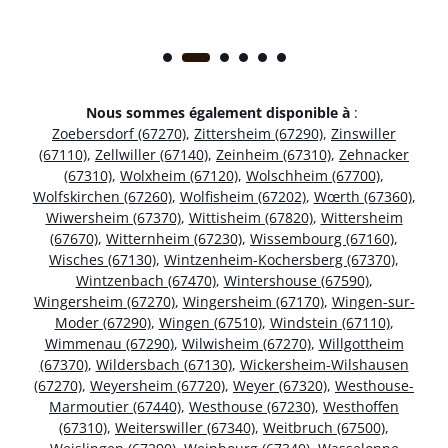
Nous sommes également disponible à
:
Zoebersdorf (67270)
,
Zittersheim (67290)
,
Zinswiller
(67110)
,
Zellwiller (67140)
,
Zeinheim (67310)
,
Zehnacker
(67310)
,
Wolxheim (67120)
,
Wolschheim (67700)
,
Wolfskirchen (67260)
,
Wolfisheim (67202)
,
Wœrth (67360)
,
Wiwersheim (67370)
,
Wittisheim (67820)
,
Wittersheim
(67670)
,
Witternheim (67230)
,
Wissembourg (67160)
,
Wisches (67130)
,
Wintzenheim-Kochersberg (67370)
,
Wintzenbach (67470)
,
Wintershouse (67590)
,
Wingersheim (67270)
,
Wingersheim (67170)
,
Wingen-sur-
Moder (67290)
,
Wingen (67510)
,
Windstein (67110)
,
Wimmenau (67290)
,
Wilwisheim (67270)
,
Willgottheim
(67370)
,
Wildersbach (67130)
,
Wickersheim-Wilshausen
(67270)
,
Weyersheim (67720)
,
Weyer (67320)
,
Westhouse-
Marmoutier (67440)
,
Westhouse (67230)
,
Westhoffen
(67310)
,
Weiterswiller (67340)
,
Weitbruch (67500)
,