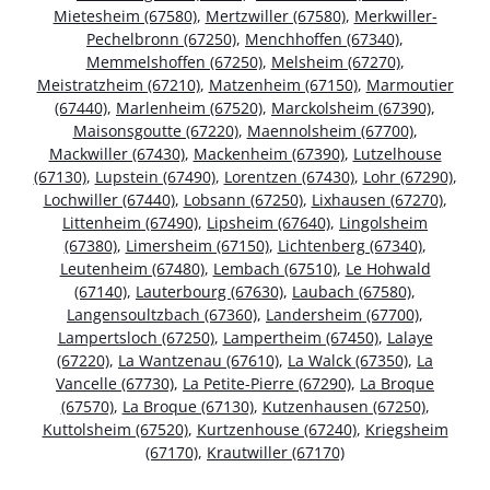
Mietesheim (67580)
,
Mertzwiller (67580)
,
Merkwiller-
Pechelbronn (67250)
,
Menchhoffen (67340)
,
Memmelshoffen (67250)
,
Melsheim (67270)
,
Meistratzheim (67210)
,
Matzenheim (67150)
,
Marmoutier
(67440)
,
Marlenheim (67520)
,
Marckolsheim (67390)
,
Maisonsgoutte (67220)
,
Maennolsheim (67700)
,
Mackwiller (67430)
,
Mackenheim (67390)
,
Lutzelhouse
(67130)
,
Lupstein (67490)
,
Lorentzen (67430)
,
Lohr (67290)
,
Lochwiller (67440)
,
Lobsann (67250)
,
Lixhausen (67270)
,
Littenheim (67490)
,
Lipsheim (67640)
,
Lingolsheim
(67380)
,
Limersheim (67150)
,
Lichtenberg (67340)
,
Leutenheim (67480)
,
Lembach (67510)
,
Le Hohwald
(67140)
,
Lauterbourg (67630)
,
Laubach (67580)
,
Langensoultzbach (67360)
,
Landersheim (67700)
,
Lampertsloch (67250)
,
Lampertheim (67450)
,
Lalaye
(67220)
,
La Wantzenau (67610)
,
La Walck (67350)
,
La
Vancelle (67730)
,
La Petite-Pierre (67290)
,
La Broque
(67570)
,
La Broque (67130)
,
Kutzenhausen (67250)
,
Kuttolsheim (67520)
,
Kurtzenhouse (67240)
,
Kriegsheim
(67170)
,
Krautwiller (67170)