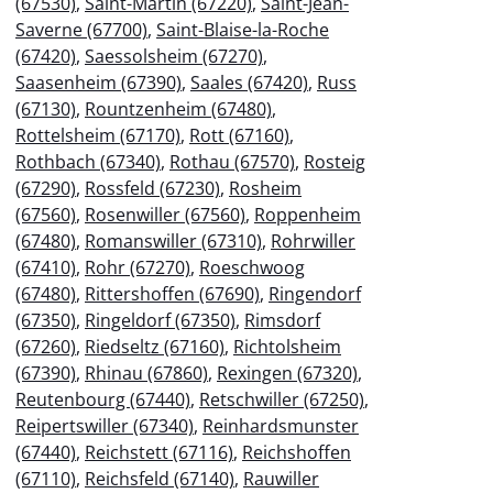
(67530)
,
Saint-Martin (67220)
,
Saint-Jean-
Saverne (67700)
,
Saint-Blaise-la-Roche
(67420)
,
Saessolsheim (67270)
,
Saasenheim (67390)
,
Saales (67420)
,
Russ
(67130)
,
Rountzenheim (67480)
,
Rottelsheim (67170)
,
Rott (67160)
,
Rothbach (67340)
,
Rothau (67570)
,
Rosteig
(67290)
,
Rossfeld (67230)
,
Rosheim
(67560)
,
Rosenwiller (67560)
,
Roppenheim
(67480)
,
Romanswiller (67310)
,
Rohrwiller
(67410)
,
Rohr (67270)
,
Roeschwoog
(67480)
,
Rittershoffen (67690)
,
Ringendorf
(67350)
,
Ringeldorf (67350)
,
Rimsdorf
(67260)
,
Riedseltz (67160)
,
Richtolsheim
(67390)
,
Rhinau (67860)
,
Rexingen (67320)
,
Reutenbourg (67440)
,
Retschwiller (67250)
,
Reipertswiller (67340)
,
Reinhardsmunster
(67440)
,
Reichstett (67116)
,
Reichshoffen
(67110)
,
Reichsfeld (67140)
,
Rauwiller