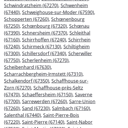
Schwindratzheim (67270)
,
Schwenheim
(67440)
,
Schweighouse-sur-Moder (67590)
,
Schopperten (67260)
,
Schœnenbourg
(67250)
,
Schœnbourg (67320)
,
Schœnau
(67390)
,
Schnersheim (67370)
,
Schleithal
(67160)
,
Schirrhoffen (67240)
,
Schirrhein
(67240)
,
Schirmeck (67130)
,
Schiltigheim
(67300)
,
Schillersdorf (67340)
,
Scherwiller
(67750)
,
Scherlenheim (67270)
,
Scheibenhard (67630)
,
Scharrachbergheim-Irmstett (67310)
,
Schalkendorf (67350)
,
Schaffhouse-sur-
Zorn (67270)
,
Schaffhouse-près-Seltz
(67470)
,
Schaeffersheim (67150)
,
Saverne
(67700)
,
Sarrewerden (67260)
,
Sarre-Union
(67260)
,
Sand (67230)
,
Salmbach (67160)
,
Salenthal (67440)
,
Saint-Pierre-Bois
(67220)
,
Saint-Pierre (67140)
,
Saint-Nabor