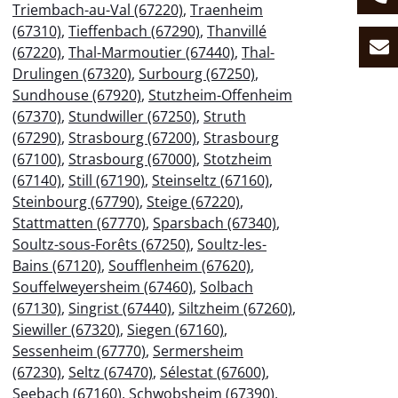
Triembach-au-Val (67220)
,
Traenheim
(67310)
,
Tieffenbach (67290)
,
Thanvillé
(67220)
,
Thal-Marmoutier (67440)
,
Thal-
Drulingen (67320)
,
Surbourg (67250)
,
Sundhouse (67920)
,
Stutzheim-Offenheim
(67370)
,
Stundwiller (67250)
,
Struth
(67290)
,
Strasbourg (67200)
,
Strasbourg
(67100)
,
Strasbourg (67000)
,
Stotzheim
(67140)
,
Still (67190)
,
Steinseltz (67160)
,
Steinbourg (67790)
,
Steige (67220)
,
Stattmatten (67770)
,
Sparsbach (67340)
,
Soultz-sous-Forêts (67250)
,
Soultz-les-
Bains (67120)
,
Soufflenheim (67620)
,
Souffelweyersheim (67460)
,
Solbach
(67130)
,
Singrist (67440)
,
Siltzheim (67260)
,
Siewiller (67320)
,
Siegen (67160)
,
Sessenheim (67770)
,
Sermersheim
(67230)
,
Seltz (67470)
,
Sélestat (67600)
,
Seebach (67160)
,
Schwobsheim (67390)
,