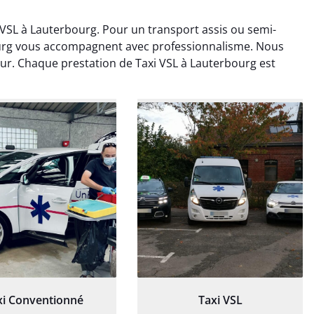
VSL à Lauterbourg. Pour un transport assis ou semi-
ourg vous accompagnent avec professionnalisme. Nous
ur. Chaque prestation de Taxi VSL à Lauterbourg est
ud Deschamps
Jérémy Ferrand
0 janvier 2025
8 septembre 2024
tisfait du transport,
Transport ponctuel et
s’est bien déroulé.
personnel très attentionné.
feur à l’écoute et
Très satisfait du service.
patient.
xi Conventionné
Taxi VSL