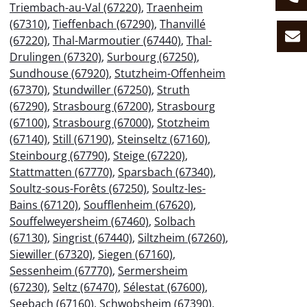
Triembach-au-Val (67220)
,
Traenheim
(67310)
,
Tieffenbach (67290)
,
Thanvillé
(67220)
,
Thal-Marmoutier (67440)
,
Thal-
Drulingen (67320)
,
Surbourg (67250)
,
Sundhouse (67920)
,
Stutzheim-Offenheim
(67370)
,
Stundwiller (67250)
,
Struth
(67290)
,
Strasbourg (67200)
,
Strasbourg
(67100)
,
Strasbourg (67000)
,
Stotzheim
(67140)
,
Still (67190)
,
Steinseltz (67160)
,
Steinbourg (67790)
,
Steige (67220)
,
Stattmatten (67770)
,
Sparsbach (67340)
,
Soultz-sous-Forêts (67250)
,
Soultz-les-
Bains (67120)
,
Soufflenheim (67620)
,
Souffelweyersheim (67460)
,
Solbach
(67130)
,
Singrist (67440)
,
Siltzheim (67260)
,
Siewiller (67320)
,
Siegen (67160)
,
Sessenheim (67770)
,
Sermersheim
(67230)
,
Seltz (67470)
,
Sélestat (67600)
,
Seebach (67160)
,
Schwobsheim (67390)
,