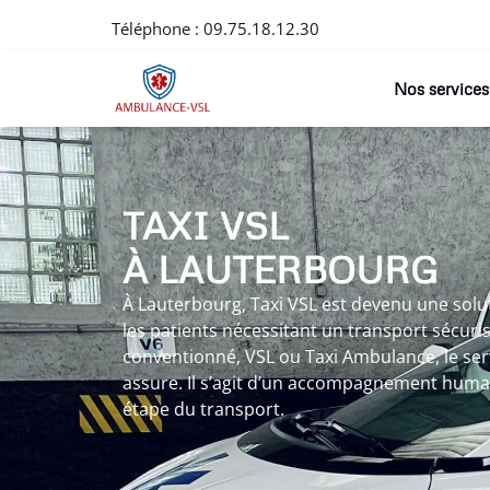
Téléphone :
09.75.18.12.30
Nos services
TAXI VSL
À LAUTERBOURG
À Lauterbourg, Taxi VSL est devenu une sol
les patients nécessitant un transport sécuris
conventionné, VSL ou Taxi Ambulance, le ser
assure. Il s’agit d’un accompagnement huma
étape du transport.