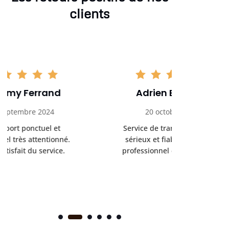
clients
Adrien Bouchet
Maxi
20 octobre 2024
2 nov
Service de transport médical
Ponc
sérieux et fiable. Chauffeur
profess
professionnel et bienveillant.
rendez-
s