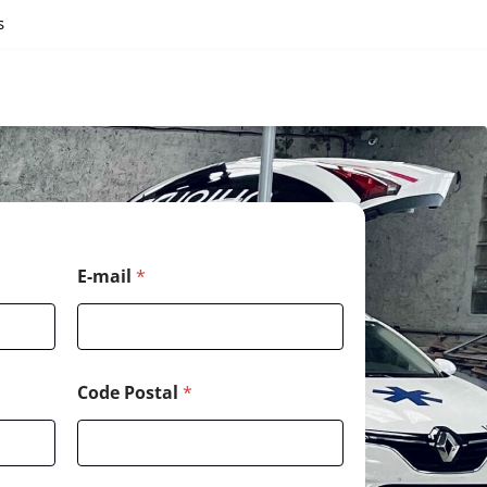
s
E-mail
*
Code Postal
*