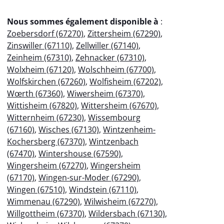
Nous sommes également disponible à
:
Zoebersdorf (67270)
,
Zittersheim (67290)
,
Zinswiller (67110)
,
Zellwiller (67140)
,
Zeinheim (67310)
,
Zehnacker (67310)
,
Wolxheim (67120)
,
Wolschheim (67700)
,
Wolfskirchen (67260)
,
Wolfisheim (67202)
,
Wœrth (67360)
,
Wiwersheim (67370)
,
Wittisheim (67820)
,
Wittersheim (67670)
,
Witternheim (67230)
,
Wissembourg
(67160)
,
Wisches (67130)
,
Wintzenheim-
Kochersberg (67370)
,
Wintzenbach
(67470)
,
Wintershouse (67590)
,
Wingersheim (67270)
,
Wingersheim
(67170)
,
Wingen-sur-Moder (67290)
,
Wingen (67510)
,
Windstein (67110)
,
Wimmenau (67290)
,
Wilwisheim (67270)
,
Willgottheim (67370)
,
Wildersbach (67130)
,