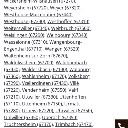
Wickersheim-Wilshausen (67270)
,
Weyersheim (67720)
,
Weyer (67320)
,
Westhouse-Marmoutier (67440)
,
Westhouse (67230)
,
Westhoffen (67310)
,
Weiterswiller (67340)
,
Weitbruch (67500)
,
Weislingen (67290)
,
Weinbourg (67340)
,
Wasselonne (67310)
,
Wangenbourg-
Engenthal (67710)
,
Wangen (67520)
,
Waltenheim-sur-Zorn (67670)
,
Waldolwisheim (67700)
,
Waldhambach
(67430)
,
Waldersbach (67130)
,
Walbourg
(67360)
,
Wahlenheim (67170)
,
Volksberg
(67290)
,
Vœllerdingen (67430)
,
Villé
(67220)
,
Vendenheim (67550)
,
Valff
(67210)
,
Uttwiller (67330)
,
Uttenhoffen
(67110)
,
Uttenheim (67150)
,
Urmatt
(67280)
,
Urbeis (67220)
,
Uhrwiller (67350)
,
Uhlwiller (67350)
,
Uberach (67350)
,
Truchtersheim (67370)
,
Trimbach (67470)
,