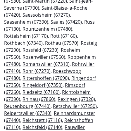
(67530)
,
Saint-Martin (67220)
,
Saint-Jean-
Saverne (67700)
,
Saint-Blaise-la-Roche
(67420)
,
Saessolsheim (67270)
,
Saasenheim (67390)
,
Saales (67420)
,
Russ
(67130)
,
Rountzenheim (67480)
,
Rottelsheim (67170)
,
Rott (67160)
,
Rothbach (67340)
,
Rothau (67570)
,
Rosteig
(67290)
,
Rossfeld (67230)
,
Rosheim
(67560)
,
Rosenwiller (67560)
,
Roppenheim
(67480)
,
Romanswiller (67310)
,
Rohrwiller
(67410)
,
Rohr (67270)
,
Roeschwoog
(67480)
,
Rittershoffen (67690)
,
Ringendorf
(67350)
,
Ringeldorf (67350)
,
Rimsdorf
(67260)
,
Riedseltz (67160)
,
Richtolsheim
(67390)
,
Rhinau (67860)
,
Rexingen (67320)
,
Reutenbourg (67440)
,
Retschwiller (67250)
,
Reipertswiller (67340)
,
Reinhardsmunster
(67440)
,
Reichstett (67116)
,
Reichshoffen
(67110)
,
Reichsfeld (67140)
,
Rauwiller