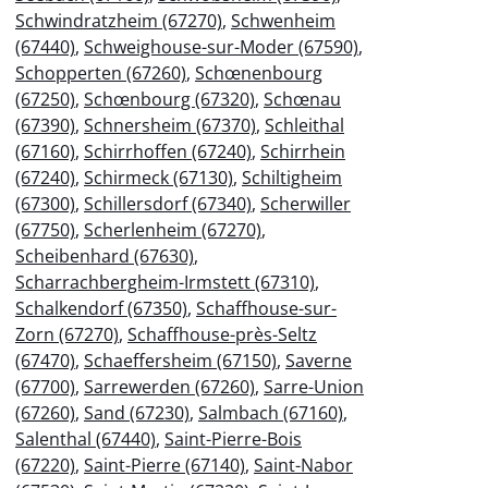
Schwindratzheim (67270)
,
Schwenheim
(67440)
,
Schweighouse-sur-Moder (67590)
,
Schopperten (67260)
,
Schœnenbourg
(67250)
,
Schœnbourg (67320)
,
Schœnau
(67390)
,
Schnersheim (67370)
,
Schleithal
(67160)
,
Schirrhoffen (67240)
,
Schirrhein
(67240)
,
Schirmeck (67130)
,
Schiltigheim
(67300)
,
Schillersdorf (67340)
,
Scherwiller
(67750)
,
Scherlenheim (67270)
,
Scheibenhard (67630)
,
Scharrachbergheim-Irmstett (67310)
,
Schalkendorf (67350)
,
Schaffhouse-sur-
Zorn (67270)
,
Schaffhouse-près-Seltz
(67470)
,
Schaeffersheim (67150)
,
Saverne
(67700)
,
Sarrewerden (67260)
,
Sarre-Union
(67260)
,
Sand (67230)
,
Salmbach (67160)
,
Salenthal (67440)
,
Saint-Pierre-Bois
(67220)
,
Saint-Pierre (67140)
,
Saint-Nabor