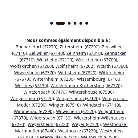
Nous sommes également disponible à
:
Zoebersdorf (67270)
,
Zittersheim (67290)
,
Zinswiller
(67110)
,
Zellwiller (67140)
,
Zeinheim (67310)
,
Zehnacker
(67310)
,
Wolxheim (67120)
,
Wolschheim (67700)
,
Wolfskirchen (67260)
,
Wolfisheim (67202)
,
Wœrth (67360)
,
Wiwersheim (67370)
,
Wittisheim (67820)
,
Wittersheim
(67670)
,
Witternheim (67230)
,
Wissembourg (67160)
,
Wisches (67130)
,
Wintzenheim-Kochersberg (67370)
,
Wintzenbach (67470)
,
Wintershouse (67590)
,
Wingersheim (67270)
,
Wingersheim (67170)
,
Wingen-sur-
Moder (67290)
,
Wingen (67510)
,
Windstein (67110)
,
Wimmenau (67290)
,
Wilwisheim (67270)
,
Willgottheim
(67370)
,
Wildersbach (67130)
,
Wickersheim-Wilshausen
(67270)
,
Weyersheim (67720)
,
Weyer (67320)
,
Westhouse-
Marmoutier (67440)
,
Westhouse (67230)
,
Westhoffen
(67310)
,
Weiterswiller (67340)
,
Weitbruch (67500)
,