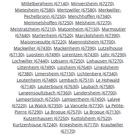
Mittelbergheim (67140)
,
Minversheim (67270)
,
Mietesheim (67580)
,
Mertzwiller (67580)
,
Merkwiller-
Pechelbronn (67250)
,
Menchhoffen (67340)
,
Memmelshoffen (67250)
,
Melsheim (67270)
,
Meistratzheim (67210)
,
Matzenheim (67150)
,
Marmoutier
(67440)
,
Marlenheim (67520)
,
Marckolsheim (67390)
,
Maisonsgoutte (67220)
,
Maennolsheim (67700)
,
Mackwiller (67430)
,
Mackenheim (67390)
,
Lutzelhouse
(67130)
,
Lupstein (67490)
,
Lorentzen (67430)
,
Lohr (67290)
,
Lochwiller (67440)
,
Lobsann (67250)
,
Lixhausen (67270)
,
Littenheim (67490)
,
Lipsheim (67640)
,
Lingolsheim
(67380)
,
Limersheim (67150)
,
Lichtenberg (67340)
,
Leutenheim (67480)
,
Lembach (67510)
,
Le Hohwald
(67140)
,
Lauterbourg (67630)
,
Laubach (67580)
,
Langensoultzbach (67360)
,
Landersheim (67700)
,
Lampertsloch (67250)
,
Lampertheim (67450)
,
Lalaye
(67220)
,
La Walck (67350)
,
La Vancelle (67730)
,
La Petite-
Pierre (67290)
,
La Broque (67570)
,
La Broque (67130)
,
Kutzenhausen (67250)
,
Kuttolsheim (67520)
,
Kurtzenhouse (67240)
,
Kriegsheim (67170)
,
Krautwiller
(67170)