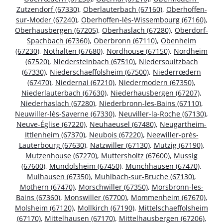
Zutzendorf (67330)
,
Oberlauterbach (67160)
,
Oberhoffen-
sur-Moder (67240)
,
Oberhoffen-lès-Wissembourg (67160)
,
Oberhausbergen (67205)
,
Oberhaslach (67280)
,
Oberdorf-
Spachbach (67360)
,
Oberbronn (67110)
,
Obenheim
(67230)
,
Nothalten (67680)
,
Nordhouse (67150)
,
Nordheim
(67520)
,
Niedersteinbach (67510)
,
Niedersoultzbach
(67330)
,
Niederschaeffolsheim (67500)
,
Niederrœdern
(67470)
,
Niedernai (67210)
,
Niedermodern (67350)
,
Niederlauterbach (67630)
,
Niederhausbergen (67207)
,
Niederhaslach (67280)
,
Niederbronn-les-Bains (67110)
,
Neuwiller-lès-Saverne (67330)
,
Neuviller-la-Roche (67130)
,
Neuve-Église (67220)
,
Neuhaeusel (67480)
,
Neugartheim-
Ittlenheim (67370)
,
Neubois (67220)
,
Neewiller-près-
Lauterbourg (67630)
,
Natzwiller (67130)
,
Mutzig (67190)
,
Mutzenhouse (67270)
,
Muttersholtz (67600)
,
Mussig
(67600)
,
Mundolsheim (67450)
,
Munchhausen (67470)
,
Mulhausen (67350)
,
Muhlbach-sur-Bruche (67130)
,
Mothern (67470)
,
Morschwiller (67350)
,
Morsbronn-les-
Bains (67360)
,
Monswiller (67700)
,
Mommenheim (67670)
,
Molsheim (67120)
,
Mollkirch (67190)
,
Mittelschaeffolsheim
(67170)
,
Mittelhausen (67170)
,
Mittelhausbergen (67206)
,