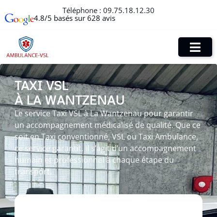
Téléphone :
09.75.18.12.30
4.8/5 basés sur 628 avis
TAXI VSL
À LA WANTZENAU
Le service Taxi VSL à La Wantzenau pour garantir
un accompagnement médicalisé de qualité. Que ce
soit en Taxi conventionné, VSL ou Taxi Ambulance,
ce service garantit. Il s’agit d’un accompagnement
humain et professionnel à chaque étape du
transport.