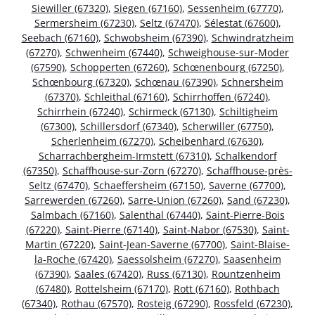
Siewiller (67320)
,
Siegen (67160)
,
Sessenheim (67770)
,
Sermersheim (67230)
,
Seltz (67470)
,
Sélestat (67600)
,
Seebach (67160)
,
Schwobsheim (67390)
,
Schwindratzheim
(67270)
,
Schwenheim (67440)
,
Schweighouse-sur-Moder
(67590)
,
Schopperten (67260)
,
Schœnenbourg (67250)
,
Schœnbourg (67320)
,
Schœnau (67390)
,
Schnersheim
(67370)
,
Schleithal (67160)
,
Schirrhoffen (67240)
,
Schirrhein (67240)
,
Schirmeck (67130)
,
Schiltigheim
(67300)
,
Schillersdorf (67340)
,
Scherwiller (67750)
,
Scherlenheim (67270)
,
Scheibenhard (67630)
,
Scharrachbergheim-Irmstett (67310)
,
Schalkendorf
(67350)
,
Schaffhouse-sur-Zorn (67270)
,
Schaffhouse-près-
Seltz (67470)
,
Schaeffersheim (67150)
,
Saverne (67700)
,
Sarrewerden (67260)
,
Sarre-Union (67260)
,
Sand (67230)
,
Salmbach (67160)
,
Salenthal (67440)
,
Saint-Pierre-Bois
(67220)
,
Saint-Pierre (67140)
,
Saint-Nabor (67530)
,
Saint-
Martin (67220)
,
Saint-Jean-Saverne (67700)
,
Saint-Blaise-
la-Roche (67420)
,
Saessolsheim (67270)
,
Saasenheim
(67390)
,
Saales (67420)
,
Russ (67130)
,
Rountzenheim
(67480)
,
Rottelsheim (67170)
,
Rott (67160)
,
Rothbach
(67340)
,
Rothau (67570)
,
Rosteig (67290)
,
Rossfeld (67230)
,