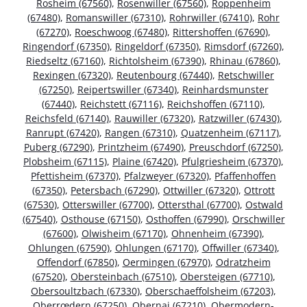
Rosheim (67560)
,
Rosenwiller (67560)
,
Roppenheim
(67480)
,
Romanswiller (67310)
,
Rohrwiller (67410)
,
Rohr
(67270)
,
Roeschwoog (67480)
,
Rittershoffen (67690)
,
Ringendorf (67350)
,
Ringeldorf (67350)
,
Rimsdorf (67260)
,
Riedseltz (67160)
,
Richtolsheim (67390)
,
Rhinau (67860)
,
Rexingen (67320)
,
Reutenbourg (67440)
,
Retschwiller
(67250)
,
Reipertswiller (67340)
,
Reinhardsmunster
(67440)
,
Reichstett (67116)
,
Reichshoffen (67110)
,
Reichsfeld (67140)
,
Rauwiller (67320)
,
Ratzwiller (67430)
,
Ranrupt (67420)
,
Rangen (67310)
,
Quatzenheim (67117)
,
Puberg (67290)
,
Printzheim (67490)
,
Preuschdorf (67250)
,
Plobsheim (67115)
,
Plaine (67420)
,
Pfulgriesheim (67370)
,
Pfettisheim (67370)
,
Pfalzweyer (67320)
,
Pfaffenhoffen
(67350)
,
Petersbach (67290)
,
Ottwiller (67320)
,
Ottrott
(67530)
,
Otterswiller (67700)
,
Ottersthal (67700)
,
Ostwald
(67540)
,
Osthouse (67150)
,
Osthoffen (67990)
,
Orschwiller
(67600)
,
Olwisheim (67170)
,
Ohnenheim (67390)
,
Ohlungen (67590)
,
Ohlungen (67170)
,
Offwiller (67340)
,
Offendorf (67850)
,
Oermingen (67970)
,
Odratzheim
(67520)
,
Obersteinbach (67510)
,
Obersteigen (67710)
,
Obersoultzbach (67330)
,
Oberschaeffolsheim (67203)
,
Oberrœdern (67250)
,
Obernai (67210)
,
Obermodern-