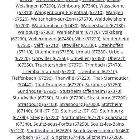
Weislingen (67290)
,
Weinbourg (67340)
,
Wasselonne
(67310)
,
Wangenbourg-Engenthal (67710)
,
Wangen
(67520)
,
Waltenheim-sur-Zorn (67670)
,
Waldolwisheim
(67700)
,
Waldhambach (67430)
,
Waldersbach (67130)
,
Walbourg (67360)
,
Wahlenheim (67170)
,
Volksberg
(67290)
,
Vœllerdingen (67430)
,
Villé (67220)
,
Vendenheim
(67550)
,
Valff (67210)
,
Uttwiller (67330)
,
Uttenhoffen
(67110)
,
Uttenheim (67150)
,
Urmatt (67280)
,
Urbeis
(67220)
,
Uhrwiller (67350)
,
Uhlwiller (67350)
,
Uberach
(67350)
,
Truchtersheim (67370)
,
Trimbach (67470)
,
Triembach-au-Val (67220)
,
Traenheim (67310)
,
Tieffenbach (67290)
,
Thanvillé (67220)
,
Thal-Marmoutier
(67440)
,
Thal-Drulingen (67320)
,
Surbourg (67250)
,
Sundhouse (67920)
,
Stutzheim-Offenheim (67370)
,
Stundwiller (67250)
,
Struth (67290)
,
Strasbourg (67200)
,
Strasbourg (67100)
,
Strasbourg (67000)
,
Stotzheim
(67140)
,
Still (67190)
,
Steinseltz (67160)
,
Steinbourg
(67790)
,
Steige (67220)
,
Stattmatten (67770)
,
Sparsbach
(67340)
,
Soultz-sous-Forêts (67250)
,
Soultz-les-Bains
(67120)
,
Soufflenheim (67620)
,
Souffelweyersheim (67460)
,
Solbach (67130)
,
Singrist (67440)
,
Siltzheim (67260)
,