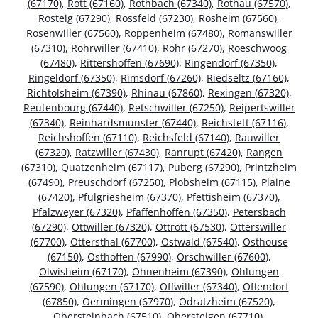
(67170)
,
Rott (67160)
,
Rothbach (67340)
,
Rothau (67570)
,
Rosteig (67290)
,
Rossfeld (67230)
,
Rosheim (67560)
,
Rosenwiller (67560)
,
Roppenheim (67480)
,
Romanswiller
(67310)
,
Rohrwiller (67410)
,
Rohr (67270)
,
Roeschwoog
(67480)
,
Rittershoffen (67690)
,
Ringendorf (67350)
,
Ringeldorf (67350)
,
Rimsdorf (67260)
,
Riedseltz (67160)
,
Richtolsheim (67390)
,
Rhinau (67860)
,
Rexingen (67320)
,
Reutenbourg (67440)
,
Retschwiller (67250)
,
Reipertswiller
(67340)
,
Reinhardsmunster (67440)
,
Reichstett (67116)
,
Reichshoffen (67110)
,
Reichsfeld (67140)
,
Rauwiller
(67320)
,
Ratzwiller (67430)
,
Ranrupt (67420)
,
Rangen
(67310)
,
Quatzenheim (67117)
,
Puberg (67290)
,
Printzheim
(67490)
,
Preuschdorf (67250)
,
Plobsheim (67115)
,
Plaine
(67420)
,
Pfulgriesheim (67370)
,
Pfettisheim (67370)
,
Pfalzweyer (67320)
,
Pfaffenhoffen (67350)
,
Petersbach
(67290)
,
Ottwiller (67320)
,
Ottrott (67530)
,
Otterswiller
(67700)
,
Ottersthal (67700)
,
Ostwald (67540)
,
Osthouse
(67150)
,
Osthoffen (67990)
,
Orschwiller (67600)
,
Olwisheim (67170)
,
Ohnenheim (67390)
,
Ohlungen
(67590)
,
Ohlungen (67170)
,
Offwiller (67340)
,
Offendorf
(67850)
,
Oermingen (67970)
,
Odratzheim (67520)
,
Obersteinbach (67510)
,
Obersteigen (67710)
,