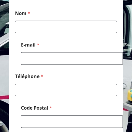
C
Nom
*
o
d
e
*
M
e
E-mail
*
s
s
a
g
e
Téléphone
*
Code Postal
*