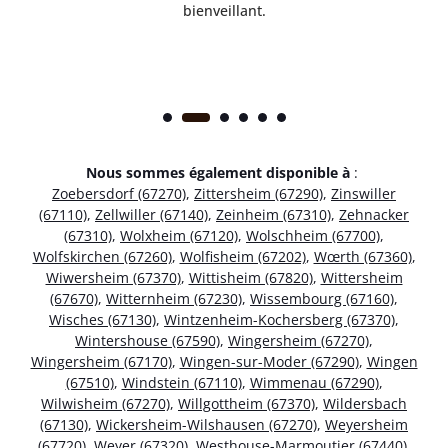
bienveillant.
Nous sommes également disponible à
:
Zoebersdorf (67270)
,
Zittersheim (67290)
,
Zinswiller
(67110)
,
Zellwiller (67140)
,
Zeinheim (67310)
,
Zehnacker
(67310)
,
Wolxheim (67120)
,
Wolschheim (67700)
,
Wolfskirchen (67260)
,
Wolfisheim (67202)
,
Wœrth (67360)
,
Wiwersheim (67370)
,
Wittisheim (67820)
,
Wittersheim
(67670)
,
Witternheim (67230)
,
Wissembourg (67160)
,
Wisches (67130)
,
Wintzenheim-Kochersberg (67370)
,
Wintershouse (67590)
,
Wingersheim (67270)
,
Wingersheim (67170)
,
Wingen-sur-Moder (67290)
,
Wingen
(67510)
,
Windstein (67110)
,
Wimmenau (67290)
,
Wilwisheim (67270)
,
Willgottheim (67370)
,
Wildersbach
(67130)
,
Wickersheim-Wilshausen (67270)
,
Weyersheim
(67720)
,
Weyer (67320)
,
Westhouse-Marmoutier (67440)
,