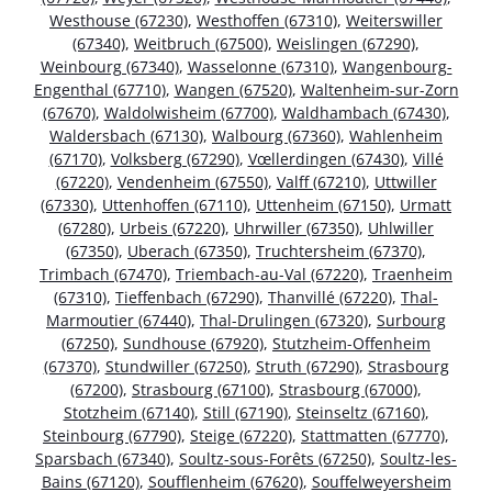
Westhouse (67230)
,
Westhoffen (67310)
,
Weiterswiller
(67340)
,
Weitbruch (67500)
,
Weislingen (67290)
,
Weinbourg (67340)
,
Wasselonne (67310)
,
Wangenbourg-
Engenthal (67710)
,
Wangen (67520)
,
Waltenheim-sur-Zorn
(67670)
,
Waldolwisheim (67700)
,
Waldhambach (67430)
,
Waldersbach (67130)
,
Walbourg (67360)
,
Wahlenheim
(67170)
,
Volksberg (67290)
,
Vœllerdingen (67430)
,
Villé
(67220)
,
Vendenheim (67550)
,
Valff (67210)
,
Uttwiller
(67330)
,
Uttenhoffen (67110)
,
Uttenheim (67150)
,
Urmatt
(67280)
,
Urbeis (67220)
,
Uhrwiller (67350)
,
Uhlwiller
(67350)
,
Uberach (67350)
,
Truchtersheim (67370)
,
Trimbach (67470)
,
Triembach-au-Val (67220)
,
Traenheim
(67310)
,
Tieffenbach (67290)
,
Thanvillé (67220)
,
Thal-
Marmoutier (67440)
,
Thal-Drulingen (67320)
,
Surbourg
(67250)
,
Sundhouse (67920)
,
Stutzheim-Offenheim
(67370)
,
Stundwiller (67250)
,
Struth (67290)
,
Strasbourg
(67200)
,
Strasbourg (67100)
,
Strasbourg (67000)
,
Stotzheim (67140)
,
Still (67190)
,
Steinseltz (67160)
,
Steinbourg (67790)
,
Steige (67220)
,
Stattmatten (67770)
,
Sparsbach (67340)
,
Soultz-sous-Forêts (67250)
,
Soultz-les-
Bains (67120)
,
Soufflenheim (67620)
,
Souffelweyersheim