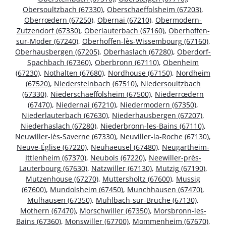
Obersoultzbach (67330)
,
Oberschaeffolsheim (67203)
,
Oberrœdern (67250)
,
Obernai (67210)
,
Obermodern-
Zutzendorf (67330)
,
Oberlauterbach (67160)
,
Oberhoffen-
sur-Moder (67240)
,
Oberhoffen-lès-Wissembourg (67160)
,
Oberhausbergen (67205)
,
Oberhaslach (67280)
,
Oberdorf-
Spachbach (67360)
,
Oberbronn (67110)
,
Obenheim
(67230)
,
Nothalten (67680)
,
Nordhouse (67150)
,
Nordheim
(67520)
,
Niedersteinbach (67510)
,
Niedersoultzbach
(67330)
,
Niederschaeffolsheim (67500)
,
Niederrœdern
(67470)
,
Niedernai (67210)
,
Niedermodern (67350)
,
Niederlauterbach (67630)
,
Niederhausbergen (67207)
,
Niederhaslach (67280)
,
Niederbronn-les-Bains (67110)
,
Neuwiller-lès-Saverne (67330)
,
Neuviller-la-Roche (67130)
,
Neuve-Église (67220)
,
Neuhaeusel (67480)
,
Neugartheim-
Ittlenheim (67370)
,
Neubois (67220)
,
Neewiller-près-
Lauterbourg (67630)
,
Natzwiller (67130)
,
Mutzig (67190)
,
Mutzenhouse (67270)
,
Muttersholtz (67600)
,
Mussig
(67600)
,
Mundolsheim (67450)
,
Munchhausen (67470)
,
Mulhausen (67350)
,
Muhlbach-sur-Bruche (67130)
,
Mothern (67470)
,
Morschwiller (67350)
,
Morsbronn-les-
Bains (67360)
,
Monswiller (67700)
,
Mommenheim (67670)
,