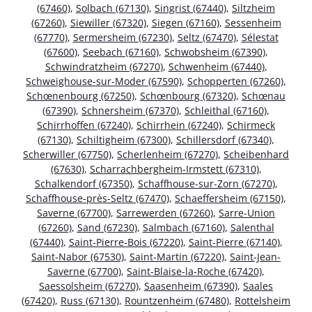
(67460)
,
Solbach (67130)
,
Singrist (67440)
,
Siltzheim
(67260)
,
Siewiller (67320)
,
Siegen (67160)
,
Sessenheim
(67770)
,
Sermersheim (67230)
,
Seltz (67470)
,
Sélestat
(67600)
,
Seebach (67160)
,
Schwobsheim (67390)
,
Schwindratzheim (67270)
,
Schwenheim (67440)
,
Schweighouse-sur-Moder (67590)
,
Schopperten (67260)
,
Schœnenbourg (67250)
,
Schœnbourg (67320)
,
Schœnau
(67390)
,
Schnersheim (67370)
,
Schleithal (67160)
,
Schirrhoffen (67240)
,
Schirrhein (67240)
,
Schirmeck
(67130)
,
Schiltigheim (67300)
,
Schillersdorf (67340)
,
Scherwiller (67750)
,
Scherlenheim (67270)
,
Scheibenhard
(67630)
,
Scharrachbergheim-Irmstett (67310)
,
Schalkendorf (67350)
,
Schaffhouse-sur-Zorn (67270)
,
Schaffhouse-près-Seltz (67470)
,
Schaeffersheim (67150)
,
Saverne (67700)
,
Sarrewerden (67260)
,
Sarre-Union
(67260)
,
Sand (67230)
,
Salmbach (67160)
,
Salenthal
(67440)
,
Saint-Pierre-Bois (67220)
,
Saint-Pierre (67140)
,
Saint-Nabor (67530)
,
Saint-Martin (67220)
,
Saint-Jean-
Saverne (67700)
,
Saint-Blaise-la-Roche (67420)
,
Saessolsheim (67270)
,
Saasenheim (67390)
,
Saales
(67420)
,
Russ (67130)
,
Rountzenheim (67480)
,
Rottelsheim