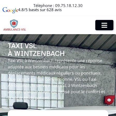
Téléphone :
09.75.18.12.30
4.8/5 basés sur 628 avis
TAXI VSL
À WINTZENBACH
Taxi VSL à Wintzenbach représente une réponse
adaptée aux besoins médicaux pour les
déplacements médicaux réguliers ou ponctuels.
Que ce soit en Taxi conventionné, VSL ou Taxi
Ambulance, le service Taxi VSL à Wintzenbach
assure. Chaque trajet est pensé pour le confort et
la sécurité du patient.