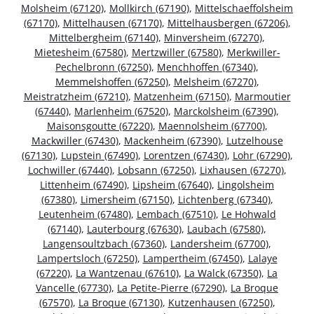
Molsheim (67120)
,
Mollkirch (67190)
,
Mittelschaeffolsheim
(67170)
,
Mittelhausen (67170)
,
Mittelhausbergen (67206)
,
Mittelbergheim (67140)
,
Minversheim (67270)
,
Mietesheim (67580)
,
Mertzwiller (67580)
,
Merkwiller-
Pechelbronn (67250)
,
Menchhoffen (67340)
,
Memmelshoffen (67250)
,
Melsheim (67270)
,
Meistratzheim (67210)
,
Matzenheim (67150)
,
Marmoutier
(67440)
,
Marlenheim (67520)
,
Marckolsheim (67390)
,
Maisonsgoutte (67220)
,
Maennolsheim (67700)
,
Mackwiller (67430)
,
Mackenheim (67390)
,
Lutzelhouse
(67130)
,
Lupstein (67490)
,
Lorentzen (67430)
,
Lohr (67290)
,
Lochwiller (67440)
,
Lobsann (67250)
,
Lixhausen (67270)
,
Littenheim (67490)
,
Lipsheim (67640)
,
Lingolsheim
(67380)
,
Limersheim (67150)
,
Lichtenberg (67340)
,
Leutenheim (67480)
,
Lembach (67510)
,
Le Hohwald
(67140)
,
Lauterbourg (67630)
,
Laubach (67580)
,
Langensoultzbach (67360)
,
Landersheim (67700)
,
Lampertsloch (67250)
,
Lampertheim (67450)
,
Lalaye
(67220)
,
La Wantzenau (67610)
,
La Walck (67350)
,
La
Vancelle (67730)
,
La Petite-Pierre (67290)
,
La Broque
(67570)
,
La Broque (67130)
,
Kutzenhausen (67250)
,