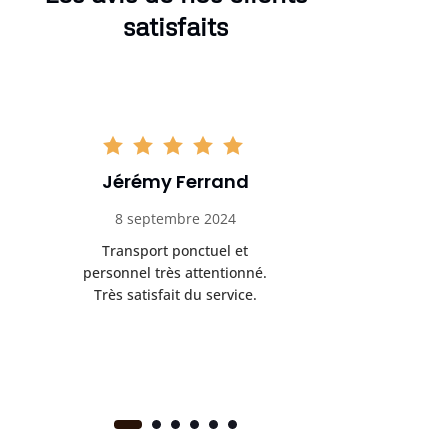
satisfaits
Adrien Bouchet
Maxi
20 octobre 2024
2 nov
Service de transport médical
Ponc
sérieux et fiable. Chauffeur
profess
professionnel et bienveillant.
rendez-
s