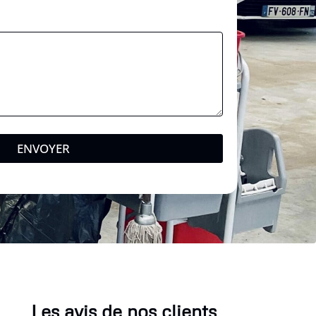
a
l
C
o
d
e
ENVOYER
Les avis de nos clients