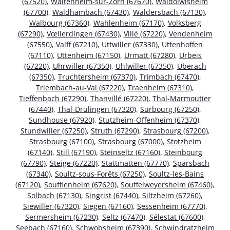
(67520)
,
Waltenheim-sur-Zorn (67670)
,
Waldolwisheim
(67700)
,
Waldhambach (67430)
,
Waldersbach (67130)
,
Walbourg (67360)
,
Wahlenheim (67170)
,
Volksberg
(67290)
,
Vœllerdingen (67430)
,
Villé (67220)
,
Vendenheim
(67550)
,
Valff (67210)
,
Uttwiller (67330)
,
Uttenhoffen
(67110)
,
Uttenheim (67150)
,
Urmatt (67280)
,
Urbeis
(67220)
,
Uhrwiller (67350)
,
Uhlwiller (67350)
,
Uberach
(67350)
,
Truchtersheim (67370)
,
Trimbach (67470)
,
Triembach-au-Val (67220)
,
Traenheim (67310)
,
Tieffenbach (67290)
,
Thanvillé (67220)
,
Thal-Marmoutier
(67440)
,
Thal-Drulingen (67320)
,
Surbourg (67250)
,
Sundhouse (67920)
,
Stutzheim-Offenheim (67370)
,
Stundwiller (67250)
,
Struth (67290)
,
Strasbourg (67200)
,
Strasbourg (67100)
,
Strasbourg (67000)
,
Stotzheim
(67140)
,
Still (67190)
,
Steinseltz (67160)
,
Steinbourg
(67790)
,
Steige (67220)
,
Stattmatten (67770)
,
Sparsbach
(67340)
,
Soultz-sous-Forêts (67250)
,
Soultz-les-Bains
(67120)
,
Soufflenheim (67620)
,
Souffelweyersheim (67460)
,
Solbach (67130)
,
Singrist (67440)
,
Siltzheim (67260)
,
Siewiller (67320)
,
Siegen (67160)
,
Sessenheim (67770)
,
Sermersheim (67230)
,
Seltz (67470)
,
Sélestat (67600)
,
Seebach (67160)
,
Schwobsheim (67390)
,
Schwindratzheim