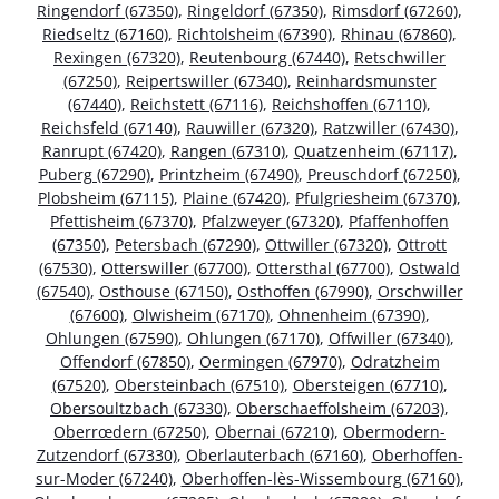
Ringendorf (67350)
,
Ringeldorf (67350)
,
Rimsdorf (67260)
,
Riedseltz (67160)
,
Richtolsheim (67390)
,
Rhinau (67860)
,
Rexingen (67320)
,
Reutenbourg (67440)
,
Retschwiller
(67250)
,
Reipertswiller (67340)
,
Reinhardsmunster
(67440)
,
Reichstett (67116)
,
Reichshoffen (67110)
,
Reichsfeld (67140)
,
Rauwiller (67320)
,
Ratzwiller (67430)
,
Ranrupt (67420)
,
Rangen (67310)
,
Quatzenheim (67117)
,
Puberg (67290)
,
Printzheim (67490)
,
Preuschdorf (67250)
,
Plobsheim (67115)
,
Plaine (67420)
,
Pfulgriesheim (67370)
,
Pfettisheim (67370)
,
Pfalzweyer (67320)
,
Pfaffenhoffen
(67350)
,
Petersbach (67290)
,
Ottwiller (67320)
,
Ottrott
(67530)
,
Otterswiller (67700)
,
Ottersthal (67700)
,
Ostwald
(67540)
,
Osthouse (67150)
,
Osthoffen (67990)
,
Orschwiller
(67600)
,
Olwisheim (67170)
,
Ohnenheim (67390)
,
Ohlungen (67590)
,
Ohlungen (67170)
,
Offwiller (67340)
,
Offendorf (67850)
,
Oermingen (67970)
,
Odratzheim
(67520)
,
Obersteinbach (67510)
,
Obersteigen (67710)
,
Obersoultzbach (67330)
,
Oberschaeffolsheim (67203)
,
Oberrœdern (67250)
,
Obernai (67210)
,
Obermodern-
Zutzendorf (67330)
,
Oberlauterbach (67160)
,
Oberhoffen-
sur-Moder (67240)
,
Oberhoffen-lès-Wissembourg (67160)
,