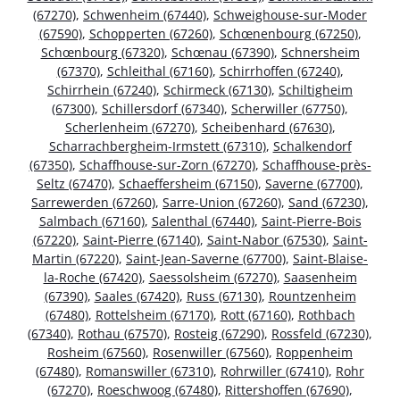
(67270)
,
Schwenheim (67440)
,
Schweighouse-sur-Moder
(67590)
,
Schopperten (67260)
,
Schœnenbourg (67250)
,
Schœnbourg (67320)
,
Schœnau (67390)
,
Schnersheim
(67370)
,
Schleithal (67160)
,
Schirrhoffen (67240)
,
Schirrhein (67240)
,
Schirmeck (67130)
,
Schiltigheim
(67300)
,
Schillersdorf (67340)
,
Scherwiller (67750)
,
Scherlenheim (67270)
,
Scheibenhard (67630)
,
Scharrachbergheim-Irmstett (67310)
,
Schalkendorf
(67350)
,
Schaffhouse-sur-Zorn (67270)
,
Schaffhouse-près-
Seltz (67470)
,
Schaeffersheim (67150)
,
Saverne (67700)
,
Sarrewerden (67260)
,
Sarre-Union (67260)
,
Sand (67230)
,
Salmbach (67160)
,
Salenthal (67440)
,
Saint-Pierre-Bois
(67220)
,
Saint-Pierre (67140)
,
Saint-Nabor (67530)
,
Saint-
Martin (67220)
,
Saint-Jean-Saverne (67700)
,
Saint-Blaise-
la-Roche (67420)
,
Saessolsheim (67270)
,
Saasenheim
(67390)
,
Saales (67420)
,
Russ (67130)
,
Rountzenheim
(67480)
,
Rottelsheim (67170)
,
Rott (67160)
,
Rothbach
(67340)
,
Rothau (67570)
,
Rosteig (67290)
,
Rossfeld (67230)
,
Rosheim (67560)
,
Rosenwiller (67560)
,
Roppenheim
(67480)
,
Romanswiller (67310)
,
Rohrwiller (67410)
,
Rohr
(67270)
,
Roeschwoog (67480)
,
Rittershoffen (67690)
,