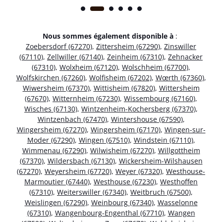
Nous sommes également disponible à
:
Zoebersdorf (67270)
,
Zittersheim (67290)
,
Zinswiller
(67110)
,
Zellwiller (67140)
,
Zeinheim (67310)
,
Zehnacker
(67310)
,
Wolxheim (67120)
,
Wolschheim (67700)
,
Wolfskirchen (67260)
,
Wolfisheim (67202)
,
Wœrth (67360)
,
Wiwersheim (67370)
,
Wittisheim (67820)
,
Wittersheim
(67670)
,
Witternheim (67230)
,
Wissembourg (67160)
,
Wisches (67130)
,
Wintzenheim-Kochersberg (67370)
,
Wintzenbach (67470)
,
Wintershouse (67590)
,
Wingersheim (67270)
,
Wingersheim (67170)
,
Wingen-sur-
Moder (67290)
,
Wingen (67510)
,
Windstein (67110)
,
Wimmenau (67290)
,
Wilwisheim (67270)
,
Willgottheim
(67370)
,
Wildersbach (67130)
,
Wickersheim-Wilshausen
(67270)
,
Weyersheim (67720)
,
Weyer (67320)
,
Westhouse-
Marmoutier (67440)
,
Westhouse (67230)
,
Westhoffen
(67310)
,
Weiterswiller (67340)
,
Weitbruch (67500)
,
Weislingen (67290)
,
Weinbourg (67340)
,
Wasselonne
(67310)
,
Wangenbourg-Engenthal (67710)
,
Wangen