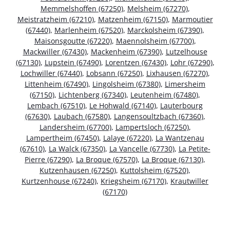
Memmelshoffen (67250)
,
Melsheim (67270)
,
Meistratzheim (67210)
,
Matzenheim (67150)
,
Marmoutier
(67440)
,
Marlenheim (67520)
,
Marckolsheim (67390)
,
Maisonsgoutte (67220)
,
Maennolsheim (67700)
,
Mackwiller (67430)
,
Mackenheim (67390)
,
Lutzelhouse
(67130)
,
Lupstein (67490)
,
Lorentzen (67430)
,
Lohr (67290)
,
Lochwiller (67440)
,
Lobsann (67250)
,
Lixhausen (67270)
,
Littenheim (67490)
,
Lingolsheim (67380)
,
Limersheim
(67150)
,
Lichtenberg (67340)
,
Leutenheim (67480)
,
Lembach (67510)
,
Le Hohwald (67140)
,
Lauterbourg
(67630)
,
Laubach (67580)
,
Langensoultzbach (67360)
,
Landersheim (67700)
,
Lampertsloch (67250)
,
Lampertheim (67450)
,
Lalaye (67220)
,
La Wantzenau
(67610)
,
La Walck (67350)
,
La Vancelle (67730)
,
La Petite-
Pierre (67290)
,
La Broque (67570)
,
La Broque (67130)
,
Kutzenhausen (67250)
,
Kuttolsheim (67520)
,
Kurtzenhouse (67240)
,
Kriegsheim (67170)
,
Krautwiller
(67170)