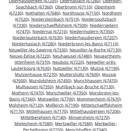
Oberhausbergen (67205)
,
Oberhaslach (67280)
,
Oberdorf-
Spachbach (67360)
,
Oberbronn (67110)
,
Obenheim
(67230)
,
Nothalten (67680)
,
Nordhouse (67150)
,
Nordheim
(67520)
,
Niedersteinbach (67510)
,
Niedersoultzbach
(67330)
,
Niederschaeffolsheim (67500)
,
Niederrœdern
(67470)
,
Niedernai (67210)
,
Niedermodern (67350)
,
Niederlauterbach (67630)
,
Niederhausbergen (67207)
,
Niederhaslach (67280)
,
Niederbronn-les-Bains (67110)
,
Neuwiller-lès-Saverne (67330)
,
Neuviller-la-Roche (67130)
,
Neuve-Église (67220)
,
Neuhaeusel (67480)
,
Neugartheim-
Ittlenheim (67370)
,
Neubois (67220)
,
Neewiller-près-
Lauterbourg (67630)
,
Natzwiller (67130)
,
Mutzig (67190)
,
Mutzenhouse (67270)
,
Muttersholtz (67600)
,
Mussig
(67600)
,
Mundolsheim (67450)
,
Munchhausen (67470)
,
Mulhausen (67350)
,
Muhlbach-sur-Bruche (67130)
,
Mothern (67470)
,
Morschwiller (67350)
,
Morsbronn-les-
Bains (67360)
,
Monswiller (67700)
,
Mommenheim (67670)
,
Molsheim (67120)
,
Mollkirch (67190)
,
Mittelschaeffolsheim
(67170)
,
Mittelhausen (67170)
,
Mittelhausbergen (67206)
,
Mittelbergheim (67140)
,
Minversheim (67270)
,
Mietesheim (67580)
,
Mertzwiller (67580)
,
Merkwiller-
Pechelbronn (67250)
,
Menchhoffen (67340)
,