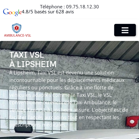
Téléphone :
09.75.18.12.30
4.8/5 basés sur 628 avis
TAXI VSL
À LIPSHEIM
À Lipsheim, Taxi VSL est devenu une solution
incontournable pour les déplacements médicaux
réguliers ou ponctuels. Grâce à une flotte de
véhicules adaptés comme le Taxi VSL, le VSL
conventionné ou encore le Taxi Ambulance, le
service Taxi VSL à Lipsheim assure. L’objectif est de
faciliter l’accès aux soins tout en respectant les
prescriptions médicales.