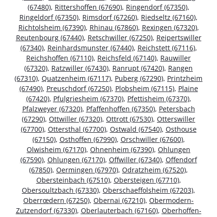
(67480)
,
Rittershoffen (67690)
,
Ringendorf (67350)
,
Ringeldorf (67350)
,
Rimsdorf (67260)
,
Riedseltz (67160)
,
Richtolsheim (67390)
,
Rhinau (67860)
,
Rexingen (67320)
,
Reutenbourg (67440)
,
Retschwiller (67250)
,
Reipertswiller
(67340)
,
Reinhardsmunster (67440)
,
Reichstett (67116)
,
Reichshoffen (67110)
,
Reichsfeld (67140)
,
Rauwiller
(67320)
,
Ratzwiller (67430)
,
Ranrupt (67420)
,
Rangen
(67310)
,
Quatzenheim (67117)
,
Puberg (67290)
,
Printzheim
(67490)
,
Preuschdorf (67250)
,
Plobsheim (67115)
,
Plaine
(67420)
,
Pfulgriesheim (67370)
,
Pfettisheim (67370)
,
Pfalzweyer (67320)
,
Pfaffenhoffen (67350)
,
Petersbach
(67290)
,
Ottwiller (67320)
,
Ottrott (67530)
,
Otterswiller
(67700)
,
Ottersthal (67700)
,
Ostwald (67540)
,
Osthouse
(67150)
,
Osthoffen (67990)
,
Orschwiller (67600)
,
Olwisheim (67170)
,
Ohnenheim (67390)
,
Ohlungen
(67590)
,
Ohlungen (67170)
,
Offwiller (67340)
,
Offendorf
(67850)
,
Oermingen (67970)
,
Odratzheim (67520)
,
Obersteinbach (67510)
,
Obersteigen (67710)
,
Obersoultzbach (67330)
,
Oberschaeffolsheim (67203)
,
Oberrœdern (67250)
,
Obernai (67210)
,
Obermodern-
Zutzendorf (67330)
,
Oberlauterbach (67160)
,
Oberhoffen-