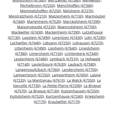
Mietesheim (67580)
,
Mertzwiller (67580)
,
Merkwiller-
Pechelbronn (67250)
,
Menchhoffen (67340)
,
Memmelshoffen (67250)
,
Melsheim (67270)
,
Meistratzheim (67210)
,
Matzenheim (67150)
,
Marmoutier
(67440)
,
Marlenheim (67520)
,
Marckolsheim (67390)
,
Maisonsgoutte (67220)
,
Maennolsheim (67700)
,
Mackwiller (67430)
,
Mackenheim (67390)
,
Lutzelhouse
(67130)
,
Lupstein (67490)
,
Lorentzen (67430)
,
Lohr (67290)
,
Lochwiller (67440)
,
Lobsann (67250)
,
Lixhausen (67270)
,
Littenheim (67490)
,
Lipsheim (67640)
,
Lingolsheim
(67380)
,
Limersheim (67150)
,
Lichtenberg (67340)
,
Leutenheim (67480)
,
Lembach (67510)
,
Le Hohwald
(67140)
,
Lauterbourg (67630)
,
Laubach (67580)
,
Langensoultzbach (67360)
,
Landersheim (67700)
,
Lampertsloch (67250)
,
Lampertheim (67450)
,
Lalaye
(67220)
,
La Wantzenau (67610)
,
La Walck (67350)
,
La
Vancelle (67730)
,
La Petite-Pierre (67290)
,
La Broque
(67570)
,
La Broque (67130)
,
Kutzenhausen (67250)
,
Kuttolsheim (67520)
,
Kurtzenhouse (67240)
,
Kriegsheim
(67170)
,
Krautwiller (67170)