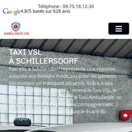
Téléphone :
09.75.18.12.30
4.8/5 basés sur 628 avis
TAXI VSL
À SCHILLERSDORF
Taxi VSL à Schillersdorf représente une réponse
adaptée aux besoins médicaux pour les patients
nécessitant un transport sécurisé. Grâce à une
flotte de véhicules adaptés comme le Taxi VSL, le
VSL conventionné ou encore le Taxi Ambulance, ce
service garantit. Il s’agit d’un accompagnement
humain et professionnel à chaque étape du
transport.