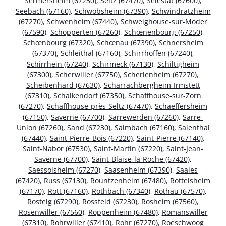
Sermersheim (67230)
,
Seltz (67470)
,
Sélestat (67600)
,
Seebach (67160)
,
Schwobsheim (67390)
,
Schwindratzheim
(67270)
,
Schwenheim (67440)
,
Schweighouse-sur-Moder
(67590)
,
Schopperten (67260)
,
Schœnenbourg (67250)
,
Schœnbourg (67320)
,
Schœnau (67390)
,
Schnersheim
(67370)
,
Schleithal (67160)
,
Schirrhoffen (67240)
,
Schirrhein (67240)
,
Schirmeck (67130)
,
Schiltigheim
(67300)
,
Scherwiller (67750)
,
Scherlenheim (67270)
,
Scheibenhard (67630)
,
Scharrachbergheim-Irmstett
(67310)
,
Schalkendorf (67350)
,
Schaffhouse-sur-Zorn
(67270)
,
Schaffhouse-près-Seltz (67470)
,
Schaeffersheim
(67150)
,
Saverne (67700)
,
Sarrewerden (67260)
,
Sarre-
Union (67260)
,
Sand (67230)
,
Salmbach (67160)
,
Salenthal
(67440)
,
Saint-Pierre-Bois (67220)
,
Saint-Pierre (67140)
,
Saint-Nabor (67530)
,
Saint-Martin (67220)
,
Saint-Jean-
Saverne (67700)
,
Saint-Blaise-la-Roche (67420)
,
Saessolsheim (67270)
,
Saasenheim (67390)
,
Saales
(67420)
,
Russ (67130)
,
Rountzenheim (67480)
,
Rottelsheim
(67170)
,
Rott (67160)
,
Rothbach (67340)
,
Rothau (67570)
,
Rosteig (67290)
,
Rossfeld (67230)
,
Rosheim (67560)
,
Rosenwiller (67560)
,
Roppenheim (67480)
,
Romanswiller
(67310)
,
Rohrwiller (67410)
,
Rohr (67270)
,
Roeschwoog