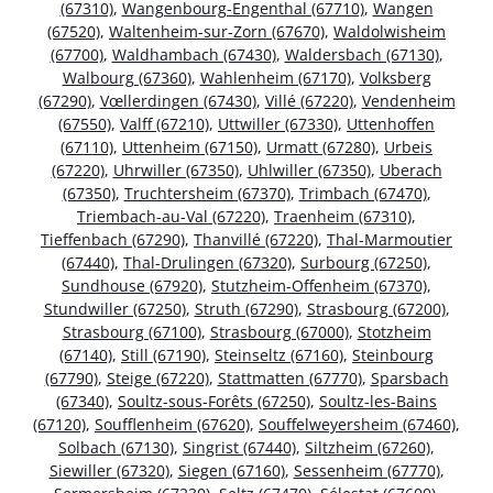
(67310)
,
Wangenbourg-Engenthal (67710)
,
Wangen
(67520)
,
Waltenheim-sur-Zorn (67670)
,
Waldolwisheim
(67700)
,
Waldhambach (67430)
,
Waldersbach (67130)
,
Walbourg (67360)
,
Wahlenheim (67170)
,
Volksberg
(67290)
,
Vœllerdingen (67430)
,
Villé (67220)
,
Vendenheim
(67550)
,
Valff (67210)
,
Uttwiller (67330)
,
Uttenhoffen
(67110)
,
Uttenheim (67150)
,
Urmatt (67280)
,
Urbeis
(67220)
,
Uhrwiller (67350)
,
Uhlwiller (67350)
,
Uberach
(67350)
,
Truchtersheim (67370)
,
Trimbach (67470)
,
Triembach-au-Val (67220)
,
Traenheim (67310)
,
Tieffenbach (67290)
,
Thanvillé (67220)
,
Thal-Marmoutier
(67440)
,
Thal-Drulingen (67320)
,
Surbourg (67250)
,
Sundhouse (67920)
,
Stutzheim-Offenheim (67370)
,
Stundwiller (67250)
,
Struth (67290)
,
Strasbourg (67200)
,
Strasbourg (67100)
,
Strasbourg (67000)
,
Stotzheim
(67140)
,
Still (67190)
,
Steinseltz (67160)
,
Steinbourg
(67790)
,
Steige (67220)
,
Stattmatten (67770)
,
Sparsbach
(67340)
,
Soultz-sous-Forêts (67250)
,
Soultz-les-Bains
(67120)
,
Soufflenheim (67620)
,
Souffelweyersheim (67460)
,
Solbach (67130)
,
Singrist (67440)
,
Siltzheim (67260)
,
Siewiller (67320)
,
Siegen (67160)
,
Sessenheim (67770)
,