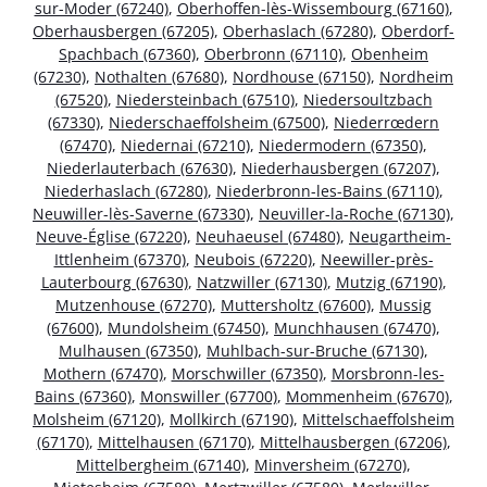
sur-Moder (67240)
,
Oberhoffen-lès-Wissembourg (67160)
,
Oberhausbergen (67205)
,
Oberhaslach (67280)
,
Oberdorf-
Spachbach (67360)
,
Oberbronn (67110)
,
Obenheim
(67230)
,
Nothalten (67680)
,
Nordhouse (67150)
,
Nordheim
(67520)
,
Niedersteinbach (67510)
,
Niedersoultzbach
(67330)
,
Niederschaeffolsheim (67500)
,
Niederrœdern
(67470)
,
Niedernai (67210)
,
Niedermodern (67350)
,
Niederlauterbach (67630)
,
Niederhausbergen (67207)
,
Niederhaslach (67280)
,
Niederbronn-les-Bains (67110)
,
Neuwiller-lès-Saverne (67330)
,
Neuviller-la-Roche (67130)
,
Neuve-Église (67220)
,
Neuhaeusel (67480)
,
Neugartheim-
Ittlenheim (67370)
,
Neubois (67220)
,
Neewiller-près-
Lauterbourg (67630)
,
Natzwiller (67130)
,
Mutzig (67190)
,
Mutzenhouse (67270)
,
Muttersholtz (67600)
,
Mussig
(67600)
,
Mundolsheim (67450)
,
Munchhausen (67470)
,
Mulhausen (67350)
,
Muhlbach-sur-Bruche (67130)
,
Mothern (67470)
,
Morschwiller (67350)
,
Morsbronn-les-
Bains (67360)
,
Monswiller (67700)
,
Mommenheim (67670)
,
Molsheim (67120)
,
Mollkirch (67190)
,
Mittelschaeffolsheim
(67170)
,
Mittelhausen (67170)
,
Mittelhausbergen (67206)
,
Mittelbergheim (67140)
,
Minversheim (67270)
,