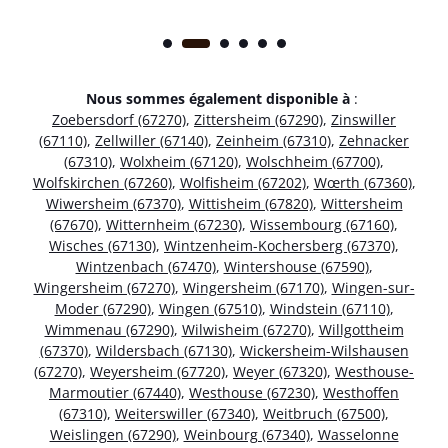
Nous sommes également disponible à
:
Zoebersdorf (67270)
,
Zittersheim (67290)
,
Zinswiller
(67110)
,
Zellwiller (67140)
,
Zeinheim (67310)
,
Zehnacker
(67310)
,
Wolxheim (67120)
,
Wolschheim (67700)
,
Wolfskirchen (67260)
,
Wolfisheim (67202)
,
Wœrth (67360)
,
Wiwersheim (67370)
,
Wittisheim (67820)
,
Wittersheim
(67670)
,
Witternheim (67230)
,
Wissembourg (67160)
,
Wisches (67130)
,
Wintzenheim-Kochersberg (67370)
,
Wintzenbach (67470)
,
Wintershouse (67590)
,
Wingersheim (67270)
,
Wingersheim (67170)
,
Wingen-sur-
Moder (67290)
,
Wingen (67510)
,
Windstein (67110)
,
Wimmenau (67290)
,
Wilwisheim (67270)
,
Willgottheim
(67370)
,
Wildersbach (67130)
,
Wickersheim-Wilshausen
(67270)
,
Weyersheim (67720)
,
Weyer (67320)
,
Westhouse-
Marmoutier (67440)
,
Westhouse (67230)
,
Westhoffen
(67310)
,
Weiterswiller (67340)
,
Weitbruch (67500)
,
Weislingen (67290)
,
Weinbourg (67340)
,
Wasselonne