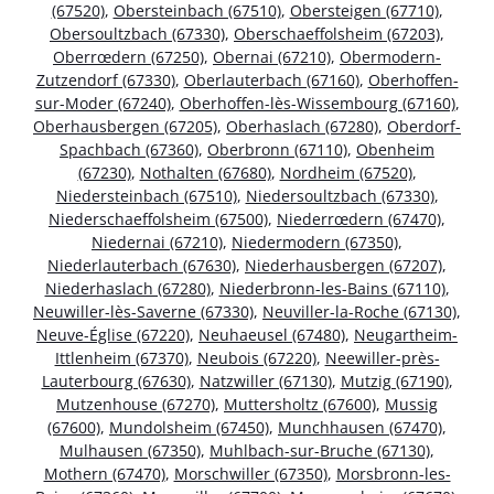
(67520)
,
Obersteinbach (67510)
,
Obersteigen (67710)
,
Obersoultzbach (67330)
,
Oberschaeffolsheim (67203)
,
Oberrœdern (67250)
,
Obernai (67210)
,
Obermodern-
Zutzendorf (67330)
,
Oberlauterbach (67160)
,
Oberhoffen-
sur-Moder (67240)
,
Oberhoffen-lès-Wissembourg (67160)
,
Oberhausbergen (67205)
,
Oberhaslach (67280)
,
Oberdorf-
Spachbach (67360)
,
Oberbronn (67110)
,
Obenheim
(67230)
,
Nothalten (67680)
,
Nordheim (67520)
,
Niedersteinbach (67510)
,
Niedersoultzbach (67330)
,
Niederschaeffolsheim (67500)
,
Niederrœdern (67470)
,
Niedernai (67210)
,
Niedermodern (67350)
,
Niederlauterbach (67630)
,
Niederhausbergen (67207)
,
Niederhaslach (67280)
,
Niederbronn-les-Bains (67110)
,
Neuwiller-lès-Saverne (67330)
,
Neuviller-la-Roche (67130)
,
Neuve-Église (67220)
,
Neuhaeusel (67480)
,
Neugartheim-
Ittlenheim (67370)
,
Neubois (67220)
,
Neewiller-près-
Lauterbourg (67630)
,
Natzwiller (67130)
,
Mutzig (67190)
,
Mutzenhouse (67270)
,
Muttersholtz (67600)
,
Mussig
(67600)
,
Mundolsheim (67450)
,
Munchhausen (67470)
,
Mulhausen (67350)
,
Muhlbach-sur-Bruche (67130)
,
Mothern (67470)
,
Morschwiller (67350)
,
Morsbronn-les-