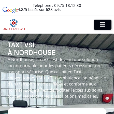
Téléphone :
09.75.18.12.30
4.8/5 basés sur 628 avis
TAXI VSL
À NORDHOUSE
À Nordhouse, Taxi VSL est devenu une solution
incontournable pour les patients nécessitant un
transport sécurisé. Que ce soit en Taxi
conventionné, VSL ou Taxi Ambulance, on bénéficie
d’un transport médical fiable et conforme aux
normes. L’objectif est de faciliter l’accès aux soins
tout en respectant les prescriptions médicales.