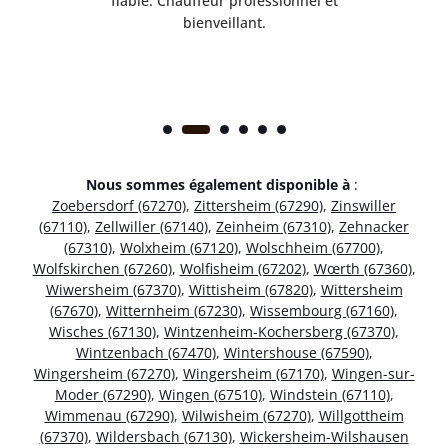
ice.
fiable. Chauffeur professionnel et
bienveillant.
Nous sommes également disponible à
:
Zoebersdorf (67270)
,
Zittersheim (67290)
,
Zinswiller
(67110)
,
Zellwiller (67140)
,
Zeinheim (67310)
,
Zehnacker
(67310)
,
Wolxheim (67120)
,
Wolschheim (67700)
,
Wolfskirchen (67260)
,
Wolfisheim (67202)
,
Wœrth (67360)
,
Wiwersheim (67370)
,
Wittisheim (67820)
,
Wittersheim
(67670)
,
Witternheim (67230)
,
Wissembourg (67160)
,
Wisches (67130)
,
Wintzenheim-Kochersberg (67370)
,
Wintzenbach (67470)
,
Wintershouse (67590)
,
Wingersheim (67270)
,
Wingersheim (67170)
,
Wingen-sur-
Moder (67290)
,
Wingen (67510)
,
Windstein (67110)
,
Wimmenau (67290)
,
Wilwisheim (67270)
,
Willgottheim
(67370)
,
Wildersbach (67130)
,
Wickersheim-Wilshausen