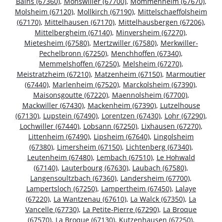
Bains (67360)
,
Monswiller (67700)
,
Mommenheim (67670)
,
Molsheim (67120)
,
Mollkirch (67190)
,
Mittelschaeffolsheim
(67170)
,
Mittelhausen (67170)
,
Mittelhausbergen (67206)
,
Mittelbergheim (67140)
,
Minversheim (67270)
,
Mietesheim (67580)
,
Mertzwiller (67580)
,
Merkwiller-
Pechelbronn (67250)
,
Menchhoffen (67340)
,
Memmelshoffen (67250)
,
Melsheim (67270)
,
Meistratzheim (67210)
,
Matzenheim (67150)
,
Marmoutier
(67440)
,
Marlenheim (67520)
,
Marckolsheim (67390)
,
Maisonsgoutte (67220)
,
Maennolsheim (67700)
,
Mackwiller (67430)
,
Mackenheim (67390)
,
Lutzelhouse
(67130)
,
Lupstein (67490)
,
Lorentzen (67430)
,
Lohr (67290)
,
Lochwiller (67440)
,
Lobsann (67250)
,
Lixhausen (67270)
,
Littenheim (67490)
,
Lipsheim (67640)
,
Lingolsheim
(67380)
,
Limersheim (67150)
,
Lichtenberg (67340)
,
Leutenheim (67480)
,
Lembach (67510)
,
Le Hohwald
(67140)
,
Lauterbourg (67630)
,
Laubach (67580)
,
Langensoultzbach (67360)
,
Landersheim (67700)
,
Lampertsloch (67250)
,
Lampertheim (67450)
,
Lalaye
(67220)
,
La Wantzenau (67610)
,
La Walck (67350)
,
La
Vancelle (67730)
,
La Petite-Pierre (67290)
,
La Broque
(67570)
,
La Broque (67130)
,
Kutzenhausen (67250)
,