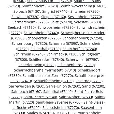
(67340)
,
Soultz-sous-Forêts (67250)
,
Soultz-les-Bains
(67120)
,
Soufflenheim (67620)
,
Souffelweyersheim (67460)
,
Solbach (67130)
,
Singrist (67440)
,
Siltzheim (67260)
,
Siewiller (67320)
,
Siegen (67160)
,
Sessenheim (67770)
,
Sermersheim (67230)
,
Seltz (67470)
,
Sélestat (67600)
,
Seebach (67160)
,
Schwobsheim (67390)
,
Schwindratzheim
(67270)
,
Schwenheim (67440)
,
Schweighouse-sur-Moder
(67590)
,
Schopperten (67260)
,
Schœnenbourg (67250)
,
Schœnbourg (67320)
,
Schœnau (67390)
,
Schnersheim
(67370)
,
Schleithal (67160)
,
Schirrhoffen (67240)
,
Schirrhein (67240)
,
Schirmeck (67130)
,
Schiltigheim
(67300)
,
Schillersdorf (67340)
,
Scherwiller (67750)
,
Scherlenheim (67270)
,
Scheibenhard (67630)
,
Scharrachbergheim-Irmstett (67310)
,
Schalkendorf
(67350)
,
Schaffhouse-sur-Zorn (67270)
,
Schaffhouse-près-
Seltz (67470)
,
Schaeffersheim (67150)
,
Saverne (67700)
,
Sarrewerden (67260)
,
Sarre-Union (67260)
,
Sand (67230)
,
Salmbach (67160)
,
Salenthal (67440)
,
Saint-Pierre-Bois
(67220)
,
Saint-Pierre (67140)
,
Saint-Nabor (67530)
,
Saint-
Martin (67220)
,
Saint-Jean-Saverne (67700)
,
Saint-Blaise-
la-Roche (67420)
,
Saessolsheim (67270)
,
Saasenheim
(67390)
,
Saales (67420)
,
Russ (67130)
,
Rountzenheim