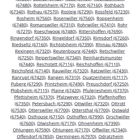
(67480)
,
Rottelsheim (67170)
,
Rott (67160)
,
Rothbach
(67340)
,
Rothau (67570)
,
Rosteig (67290)
,
Rossfeld (67230)
,
Rosheim (67560)
,
Rosenwiller (67560)
,
Roppenheim
(67480)
,
Romanswiller (67310)
,
Rohrwiller (67410)
,
Rohr
(67270)
,
Roeschwoog (67480)
,
Rittershoffen (67690)
,
Ringendorf (67350)
,
Ringeldorf (67350)
,
Rimsdorf (67260)
,
Riedseltz (67160)
,
Richtolsheim (67390)
,
Rhinau (67860)
,
Rexingen (67320)
,
Reutenbourg (67440)
,
Retschwiller
(67250)
,
Reipertswiller (67340)
,
Reinhardsmunster
(67440)
,
Reichstett (67116)
,
Reichshoffen (67110)
,
Reichsfeld (67140)
,
Rauwiller (67320)
,
Ratzwiller (67430)
,
Ranrupt (67420)
,
Rangen (67310)
,
Quatzenheim (67117)
,
Puberg (67290)
,
Printzheim (67490)
,
Preuschdorf (67250)
,
Plobsheim (67115)
,
Plaine (67420)
,
Pfulgriesheim (67370)
,
Pfettisheim (67370)
,
Pfalzweyer (67320)
,
Pfaffenhoffen
(67350)
,
Petersbach (67290)
,
Ottwiller (67320)
,
Ottrott
(67530)
,
Otterswiller (67700)
,
Ottersthal (67700)
,
Ostwald
(67540)
,
Osthouse (67150)
,
Osthoffen (67990)
,
Orschwiller
(67600)
,
Olwisheim (67170)
,
Ohnenheim (67390)
,
Ohlungen (67590)
,
Ohlungen (67170)
,
Offwiller (67340)
,
Offendorf (67850)
,
Oermingen (67970)
,
Odratzheim