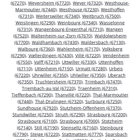
(67270)
,
Weyersheim (67720)
,
Weyer (67320)
,
Westhouse-
Marmoutier (67440)
,
Westhouse (67230)
,
Westhoffen
(67310)
,
Weiterswiller (67340)
,
Weitbruch (67500)
,
Weislingen (67290)
,
Weinbourg (67340)
,
Wasselonne
(67310)
,
Wangenbourg-Engenthal (67710)
,
Wangen
(67520)
,
Waltenheim-sur-Zorn (67670)
,
Waldolwisheim
(67700)
,
Waldhambach (67430)
,
Waldersbach (67130)
,
Walbourg (67360)
,
Wahlenheim (67170)
,
Volksberg
(67290)
,
Vœllerdingen (67430)
,
Villé (67220)
,
Vendenheim
(67550)
,
Valff (67210)
,
Uttwiller (67330)
,
Uttenhoffen
(67110)
,
Uttenheim (67150)
,
Urmatt (67280)
,
Urbeis
(67220)
,
Uhrwiller (67350)
,
Uhlwiller (67350)
,
Uberach
(67350)
,
Truchtersheim (67370)
,
Trimbach (67470)
,
Triembach-au-Val (67220)
,
Traenheim (67310)
,
Tieffenbach (67290)
,
Thanvillé (67220)
,
Thal-Marmoutier
(67440)
,
Thal-Drulingen (67320)
,
Surbourg (67250)
,
Sundhouse (67920)
,
Stutzheim-Offenheim (67370)
,
Stundwiller (67250)
,
Struth (67290)
,
Strasbourg (67200)
,
Strasbourg (67100)
,
Strasbourg (67000)
,
Stotzheim
(67140)
,
Still (67190)
,
Steinseltz (67160)
,
Steinbourg
(67790)
,
Steige (67220)
,
Stattmatten (67770)
,
Sparsbach