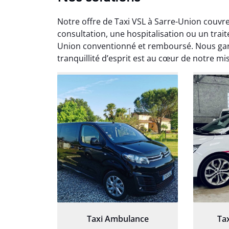
Notre offre de Taxi VSL à Sarre-Union couvr
consultation, une hospitalisation ou un trai
Union conventionné et remboursé. Nous gara
tranquillité d’esprit est au cœur de notre mi
Arna
3
Très sa
tout 
Chauf
Taxi Ambulance
Ta