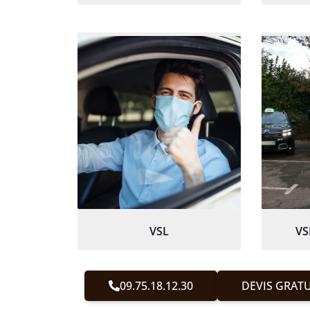
VSL
VS
09.75.18.12.30
DEVIS GRATU