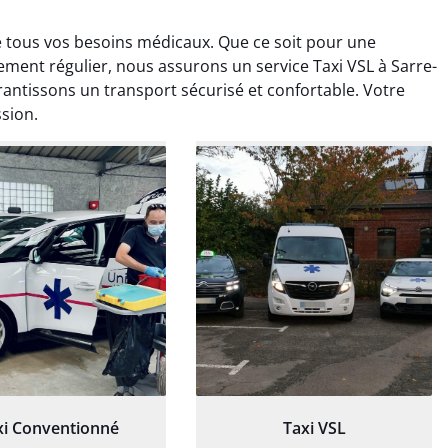
e tous vos besoins médicaux. Que ce soit pour une
tement régulier, nous assurons un service Taxi VSL à Sarre-
ntissons un transport sécurisé et confortable. Votre
ssion.
ud Deschamps
Jérémy Ferrand
0 janvier 2025
8 septembre 2024
tisfait du transport,
Transport ponctuel et
s’est bien déroulé.
personnel très attentionné.
feur à l’écoute et
Très satisfait du service.
patient.
xi Conventionné
Taxi VSL