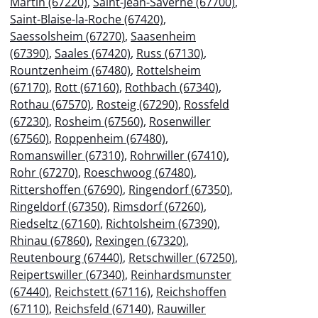
Martin (67220)
,
Saint-Jean-Saverne (67700)
,
Saint-Blaise-la-Roche (67420)
,
Saessolsheim (67270)
,
Saasenheim
(67390)
,
Saales (67420)
,
Russ (67130)
,
Rountzenheim (67480)
,
Rottelsheim
(67170)
,
Rott (67160)
,
Rothbach (67340)
,
Rothau (67570)
,
Rosteig (67290)
,
Rossfeld
(67230)
,
Rosheim (67560)
,
Rosenwiller
(67560)
,
Roppenheim (67480)
,
Romanswiller (67310)
,
Rohrwiller (67410)
,
Rohr (67270)
,
Roeschwoog (67480)
,
Rittershoffen (67690)
,
Ringendorf (67350)
,
Ringeldorf (67350)
,
Rimsdorf (67260)
,
Riedseltz (67160)
,
Richtolsheim (67390)
,
Rhinau (67860)
,
Rexingen (67320)
,
Reutenbourg (67440)
,
Retschwiller (67250)
,
Reipertswiller (67340)
,
Reinhardsmunster
(67440)
,
Reichstett (67116)
,
Reichshoffen
(67110)
,
Reichsfeld (67140)
,
Rauwiller