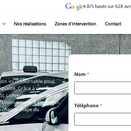
4.8/5 basés sur 628 avi
Nos réalisations
Zones d’intervention
Contact
Nom
*
tion incontournable pour
ualité. Grâce à une flotte
 VSL conventionné ou encore
-Union assure. Il s’agit d’un
Téléphone
*
 chaque étape du