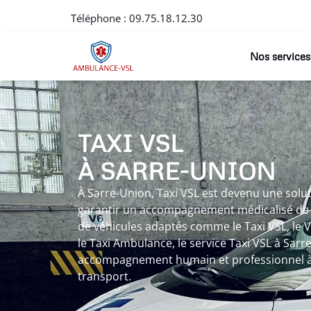
Téléphone :
09.75.18.12.30
Nos services
TAXI VSL
À SARRE-UNION
À Sarre-Union, Taxi VSL est devenu une solu
garantir un accompagnement médicalisé de q
de véhicules adaptés comme le Taxi VSL, le
le Taxi Ambulance, le service Taxi VSL à Sarre
accompagnement humain et professionnel à
transport.