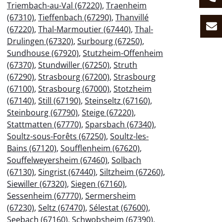
Triembach-au-Val (67220)
,
Traenheim
(67310)
,
Tieffenbach (67290)
,
Thanvillé
(67220)
,
Thal-Marmoutier (67440)
,
Thal-
Drulingen (67320)
,
Surbourg (67250)
,
Sundhouse (67920)
,
Stutzheim-Offenheim
(67370)
,
Stundwiller (67250)
,
Struth
(67290)
,
Strasbourg (67200)
,
Strasbourg
(67100)
,
Strasbourg (67000)
,
Stotzheim
(67140)
,
Still (67190)
,
Steinseltz (67160)
,
Steinbourg (67790)
,
Steige (67220)
,
Stattmatten (67770)
,
Sparsbach (67340)
,
Soultz-sous-Forêts (67250)
,
Soultz-les-
Bains (67120)
,
Soufflenheim (67620)
,
Souffelweyersheim (67460)
,
Solbach
(67130)
,
Singrist (67440)
,
Siltzheim (67260)
,
Siewiller (67320)
,
Siegen (67160)
,
Sessenheim (67770)
,
Sermersheim
(67230)
,
Seltz (67470)
,
Sélestat (67600)
,
Seebach (67160)
,
Schwobsheim (67390)
,