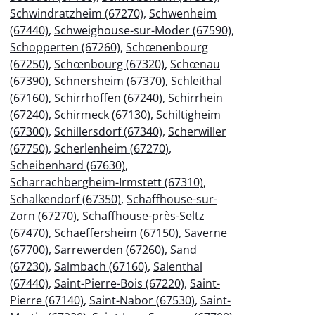
Schwindratzheim (67270)
,
Schwenheim
(67440)
,
Schweighouse-sur-Moder (67590)
,
Schopperten (67260)
,
Schœnenbourg
(67250)
,
Schœnbourg (67320)
,
Schœnau
(67390)
,
Schnersheim (67370)
,
Schleithal
(67160)
,
Schirrhoffen (67240)
,
Schirrhein
(67240)
,
Schirmeck (67130)
,
Schiltigheim
(67300)
,
Schillersdorf (67340)
,
Scherwiller
(67750)
,
Scherlenheim (67270)
,
Scheibenhard (67630)
,
Scharrachbergheim-Irmstett (67310)
,
Schalkendorf (67350)
,
Schaffhouse-sur-
Zorn (67270)
,
Schaffhouse-près-Seltz
(67470)
,
Schaeffersheim (67150)
,
Saverne
(67700)
,
Sarrewerden (67260)
,
Sand
(67230)
,
Salmbach (67160)
,
Salenthal
(67440)
,
Saint-Pierre-Bois (67220)
,
Saint-
Pierre (67140)
,
Saint-Nabor (67530)
,
Saint-