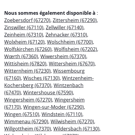
Nous sommes également disponible à
:
Zoebersdorf (67270)
,
Zittersheim (67290)
,
Zinswiller (67110)
,
Zellwiller (67140)
,
Zeinheim (67310)
,
Zehnacker (67310)
,
Wolxheim (67120)
,
Wolschheim (67700)
,
Wolfskirchen (67260)
,
Wolfisheim (67202)
,
Wœrth (67360)
,
Wiwersheim (67370)
,
Wittisheim (67820)
,
Wittersheim (67670)
,
Witternheim (67230)
,
Wissembourg
(67160)
,
Wisches (67130)
,
Wintzenheim-
Kochersberg (67370)
,
Wintzenbach
(67470)
,
Wintershouse (67590)
,
Wingersheim (67270)
,
Wingersheim
(67170)
,
Wingen-sur-Moder (67290)
,
Wingen (67510)
,
Windstein (67110)
,
Wimmenau (67290)
,
Wilwisheim (67270)
,
Willgottheim (67370)
,
Wildersbach (67130)
,