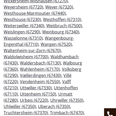
Wickersheim-Wilshausen (67270)
,
Weyersheim (67720)
,
Weyer (67320)
,
Westhouse-Marmoutier (67440)
,
Westhouse (67230)
,
Westhoffen (67310)
,
Weiterswiller (67340)
,
Weitbruch (67500)
,
Weislingen (67290)
,
Weinbourg (67340)
,
Wasselonne (67310)
,
Wangenbourg-
Engenthal (67710)
,
Wangen (67520)
,
Waltenheim-sur-Zorn (67670)
,
Waldolwisheim (67700)
,
Waldhambach
(67430)
,
Waldersbach (67130)
,
Walbourg
(67360)
,
Wahlenheim (67170)
,
Volksberg
(67290)
,
Vœllerdingen (67430)
,
Villé
(67220)
,
Vendenheim (67550)
,
Valff
(67210)
,
Uttwiller (67330)
,
Uttenhoffen
(67110)
,
Uttenheim (67150)
,
Urmatt
(67280)
,
Urbeis (67220)
,
Uhrwiller (67350)
,
Uhlwiller (67350)
,
Uberach (67350)
,
Truchtersheim (67370)
,
Trimbach (67470)
,