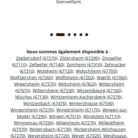
bienveillant.
Nous sommes également disponible à
:
Zoebersdorf (67270)
,
Zittersheim (67290)
,
Zinswiller
(67110)
,
Zellwiller (67140)
,
Zeinheim (67310)
,
Zehnacker
(67310)
,
Wolxheim (67120)
,
Wolschheim (67700)
,
Wolfskirchen (67260)
,
Wolfisheim (67202)
,
Wœrth (67360)
,
Wiwersheim (67370)
,
Wittisheim (67820)
,
Wittersheim
(67670)
,
Witternheim (67230)
,
Wissembourg (67160)
,
Wisches (67130)
,
Wintzenheim-Kochersberg (67370)
,
Wintzenbach (67470)
,
Wintershouse (67590)
,
Wingersheim (67270)
,
Wingersheim (67170)
,
Wingen-sur-
Moder (67290)
,
Wingen (67510)
,
Windstein (67110)
,
Wimmenau (67290)
,
Wilwisheim (67270)
,
Willgottheim
(67370)
,
Wildersbach (67130)
,
Wickersheim-Wilshausen
(67270)
,
Weyersheim (67720)
,
Weyer (67320)
,
Westhouse-