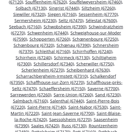
(67120)
,
Soufflenheim (67620)
,
Souffelweyersheim (67460)
,
Solbach (67130)
,
Singrist (67440)
,
Siltzheim (67260)
,
Siewiller (67320)
,
Siegen (67160)
,
Sessenheim (67770)
,
Sermersheim (67230)
,
Seltz (67470)
,
Sélestat (67600)
,
Seebach (67160)
,
Schwobsheim (67390)
,
Schwindratzheim
(67270)
,
Schwenheim (67440)
,
Schweighouse-sur-Moder
(67590)
,
Schopperten (67260)
,
Schœnenbourg (67250)
,
Schœnbourg (67320)
,
Schœnau (67390)
,
Schnersheim
(67370)
,
Schleithal (67160)
,
Schirrhoffen (67240)
,
Schirrhein (67240)
,
Schirmeck (67130)
,
Schiltigheim
(67300)
,
Schillersdorf (67340)
,
Scherwiller (67750)
,
Scherlenheim (67270)
,
Scheibenhard (67630)
,
Scharrachbergheim-Irmstett (67310)
,
Schalkendorf
(67350)
,
Schaffhouse-sur-Zorn (67270)
,
Schaffhouse-près-
Seltz (67470)
,
Schaeffersheim (67150)
,
Saverne (67700)
,
Sarrewerden (67260)
,
Sarre-Union (67260)
,
Sand (67230)
,
Salmbach (67160)
,
Salenthal (67440)
,
Saint-Pierre-Bois
(67220)
,
Saint-Pierre (67140)
,
Saint-Nabor (67530)
,
Saint-
Martin (67220)
,
Saint-Jean-Saverne (67700)
,
Saint-Blaise-
la-Roche (67420)
,
Saessolsheim (67270)
,
Saasenheim
(67390)
,
Saales (67420)
,
Russ (67130)
,
Rountzenheim
(67480)
,
Rottelsheim (67170)
,
Rott (67160)
,
Rothbach