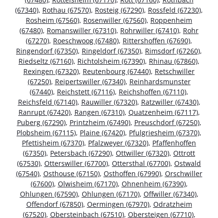
(67340)
,
Rothau (67570)
,
Rosteig (67290)
,
Rossfeld (67230)
,
Rosheim (67560)
,
Rosenwiller (67560)
,
Roppenheim
(67480)
,
Romanswiller (67310)
,
Rohrwiller (67410)
,
Rohr
(67270)
,
Roeschwoog (67480)
,
Rittershoffen (67690)
,
Ringendorf (67350)
,
Ringeldorf (67350)
,
Rimsdorf (67260)
,
Riedseltz (67160)
,
Richtolsheim (67390)
,
Rhinau (67860)
,
Rexingen (67320)
,
Reutenbourg (67440)
,
Retschwiller
(67250)
,
Reipertswiller (67340)
,
Reinhardsmunster
(67440)
,
Reichstett (67116)
,
Reichshoffen (67110)
,
Reichsfeld (67140)
,
Rauwiller (67320)
,
Ratzwiller (67430)
,
Ranrupt (67420)
,
Rangen (67310)
,
Quatzenheim (67117)
,
Puberg (67290)
,
Printzheim (67490)
,
Preuschdorf (67250)
,
Plobsheim (67115)
,
Plaine (67420)
,
Pfulgriesheim (67370)
,
Pfettisheim (67370)
,
Pfalzweyer (67320)
,
Pfaffenhoffen
(67350)
,
Petersbach (67290)
,
Ottwiller (67320)
,
Ottrott
(67530)
,
Otterswiller (67700)
,
Ottersthal (67700)
,
Ostwald
(67540)
,
Osthouse (67150)
,
Osthoffen (67990)
,
Orschwiller
(67600)
,
Olwisheim (67170)
,
Ohnenheim (67390)
,
Ohlungen (67590)
,
Ohlungen (67170)
,
Offwiller (67340)
,
Offendorf (67850)
,
Oermingen (67970)
,
Odratzheim
(67520)
,
Obersteinbach (67510)
,
Obersteigen (67710)
,