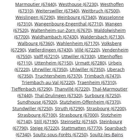
Marmoutier (67440)
,
Westhouse (67230)
,
Westhoffen
(67310)
,
Weiterswiller (67340)
,
Weitbruch (67500)
,
Weislingen (67290)
,
Weinbourg (67340)
,
Wasselonne
(67310)
,
Wangenbourg-Engenthal (67710)
,
Wangen
(67520)
,
Waltenheim-sur-Zorn (67670)
,
Waldolwisheim
(67700)
,
Waldhambach (67430)
,
Waldersbach (67130)
,
Walbourg (67360)
,
Wahlenheim (67170)
,
Volksberg
(67290)
,
Vœllerdingen (67430)
,
Villé (67220)
,
Vendenheim
(67550)
,
Valff (67210)
,
Uttwiller (67330)
,
Uttenhoffen
(67110)
,
Uttenheim (67150)
,
Urmatt (67280)
,
Urbeis
(67220)
,
Uhrwiller (67350)
,
Uhlwiller (67350)
,
Uberach
(67350)
,
Truchtersheim (67370)
,
Trimbach (67470)
,
Triembach-au-Val (67220)
,
Traenheim (67310)
,
Tieffenbach (67290)
,
Thanvillé (67220)
,
Thal-Marmoutier
(67440)
,
Thal-Drulingen (67320)
,
Surbourg (67250)
,
Sundhouse (67920)
,
Stutzheim-Offenheim (67370)
,
Stundwiller (67250)
,
Struth (67290)
,
Strasbourg (67200)
,
Strasbourg (67100)
,
Strasbourg (67000)
,
Stotzheim
(67140)
,
Still (67190)
,
Steinseltz (67160)
,
Steinbourg
(67790)
,
Steige (67220)
,
Stattmatten (67770)
,
Sparsbach
(67340)
,
Soultz-sous-Forêts (67250)
,
Soultz-les-Bains