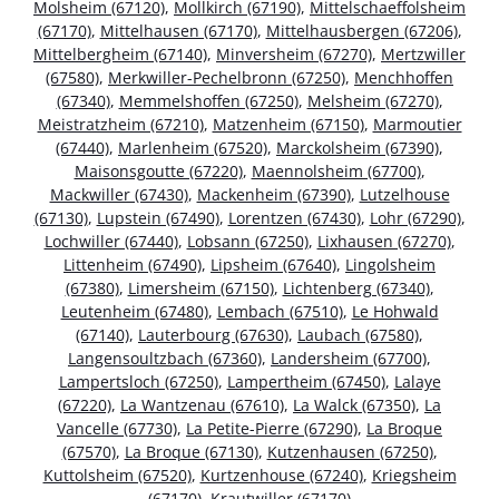
Molsheim (67120)
,
Mollkirch (67190)
,
Mittelschaeffolsheim
(67170)
,
Mittelhausen (67170)
,
Mittelhausbergen (67206)
,
Mittelbergheim (67140)
,
Minversheim (67270)
,
Mertzwiller
(67580)
,
Merkwiller-Pechelbronn (67250)
,
Menchhoffen
(67340)
,
Memmelshoffen (67250)
,
Melsheim (67270)
,
Meistratzheim (67210)
,
Matzenheim (67150)
,
Marmoutier
(67440)
,
Marlenheim (67520)
,
Marckolsheim (67390)
,
Maisonsgoutte (67220)
,
Maennolsheim (67700)
,
Mackwiller (67430)
,
Mackenheim (67390)
,
Lutzelhouse
(67130)
,
Lupstein (67490)
,
Lorentzen (67430)
,
Lohr (67290)
,
Lochwiller (67440)
,
Lobsann (67250)
,
Lixhausen (67270)
,
Littenheim (67490)
,
Lipsheim (67640)
,
Lingolsheim
(67380)
,
Limersheim (67150)
,
Lichtenberg (67340)
,
Leutenheim (67480)
,
Lembach (67510)
,
Le Hohwald
(67140)
,
Lauterbourg (67630)
,
Laubach (67580)
,
Langensoultzbach (67360)
,
Landersheim (67700)
,
Lampertsloch (67250)
,
Lampertheim (67450)
,
Lalaye
(67220)
,
La Wantzenau (67610)
,
La Walck (67350)
,
La
Vancelle (67730)
,
La Petite-Pierre (67290)
,
La Broque
(67570)
,
La Broque (67130)
,
Kutzenhausen (67250)
,
Kuttolsheim (67520)
,
Kurtzenhouse (67240)
,
Kriegsheim
(67170)
,
Krautwiller (67170)