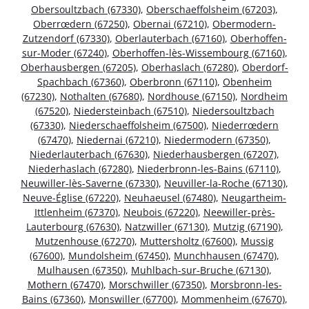
Obersoultzbach (67330)
,
Oberschaeffolsheim (67203)
,
Oberrœdern (67250)
,
Obernai (67210)
,
Obermodern-
Zutzendorf (67330)
,
Oberlauterbach (67160)
,
Oberhoffen-
sur-Moder (67240)
,
Oberhoffen-lès-Wissembourg (67160)
,
Oberhausbergen (67205)
,
Oberhaslach (67280)
,
Oberdorf-
Spachbach (67360)
,
Oberbronn (67110)
,
Obenheim
(67230)
,
Nothalten (67680)
,
Nordhouse (67150)
,
Nordheim
(67520)
,
Niedersteinbach (67510)
,
Niedersoultzbach
(67330)
,
Niederschaeffolsheim (67500)
,
Niederrœdern
(67470)
,
Niedernai (67210)
,
Niedermodern (67350)
,
Niederlauterbach (67630)
,
Niederhausbergen (67207)
,
Niederhaslach (67280)
,
Niederbronn-les-Bains (67110)
,
Neuwiller-lès-Saverne (67330)
,
Neuviller-la-Roche (67130)
,
Neuve-Église (67220)
,
Neuhaeusel (67480)
,
Neugartheim-
Ittlenheim (67370)
,
Neubois (67220)
,
Neewiller-près-
Lauterbourg (67630)
,
Natzwiller (67130)
,
Mutzig (67190)
,
Mutzenhouse (67270)
,
Muttersholtz (67600)
,
Mussig
(67600)
,
Mundolsheim (67450)
,
Munchhausen (67470)
,
Mulhausen (67350)
,
Muhlbach-sur-Bruche (67130)
,
Mothern (67470)
,
Morschwiller (67350)
,
Morsbronn-les-
Bains (67360)
,
Monswiller (67700)
,
Mommenheim (67670)
,