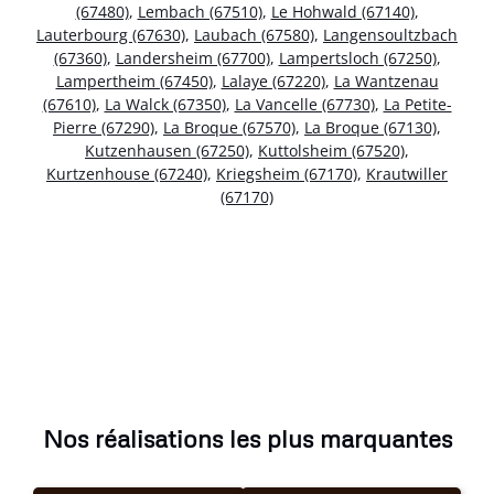
(67480)
,
Lembach (67510)
,
Le Hohwald (67140)
,
Lauterbourg (67630)
,
Laubach (67580)
,
Langensoultzbach
(67360)
,
Landersheim (67700)
,
Lampertsloch (67250)
,
Lampertheim (67450)
,
Lalaye (67220)
,
La Wantzenau
(67610)
,
La Walck (67350)
,
La Vancelle (67730)
,
La Petite-
Pierre (67290)
,
La Broque (67570)
,
La Broque (67130)
,
Kutzenhausen (67250)
,
Kuttolsheim (67520)
,
Kurtzenhouse (67240)
,
Kriegsheim (67170)
,
Krautwiller
(67170)
Nos réalisations les plus marquantes