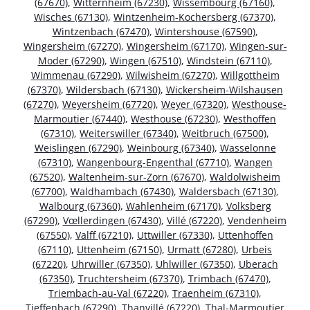
(67670)
,
Witternheim (67230)
,
Wissembourg (67160)
,
Wisches (67130)
,
Wintzenheim-Kochersberg (67370)
,
Wintzenbach (67470)
,
Wintershouse (67590)
,
Wingersheim (67270)
,
Wingersheim (67170)
,
Wingen-sur-
Moder (67290)
,
Wingen (67510)
,
Windstein (67110)
,
Wimmenau (67290)
,
Wilwisheim (67270)
,
Willgottheim
(67370)
,
Wildersbach (67130)
,
Wickersheim-Wilshausen
(67270)
,
Weyersheim (67720)
,
Weyer (67320)
,
Westhouse-
Marmoutier (67440)
,
Westhouse (67230)
,
Westhoffen
(67310)
,
Weiterswiller (67340)
,
Weitbruch (67500)
,
Weislingen (67290)
,
Weinbourg (67340)
,
Wasselonne
(67310)
,
Wangenbourg-Engenthal (67710)
,
Wangen
(67520)
,
Waltenheim-sur-Zorn (67670)
,
Waldolwisheim
(67700)
,
Waldhambach (67430)
,
Waldersbach (67130)
,
Walbourg (67360)
,
Wahlenheim (67170)
,
Volksberg
(67290)
,
Vœllerdingen (67430)
,
Villé (67220)
,
Vendenheim
(67550)
,
Valff (67210)
,
Uttwiller (67330)
,
Uttenhoffen
(67110)
,
Uttenheim (67150)
,
Urmatt (67280)
,
Urbeis
(67220)
,
Uhrwiller (67350)
,
Uhlwiller (67350)
,
Uberach
(67350)
,
Truchtersheim (67370)
,
Trimbach (67470)
,
Triembach-au-Val (67220)
,
Traenheim (67310)
,
Tieffenbach (67290)
,
Thanvillé (67220)
,
Thal-Marmoutier