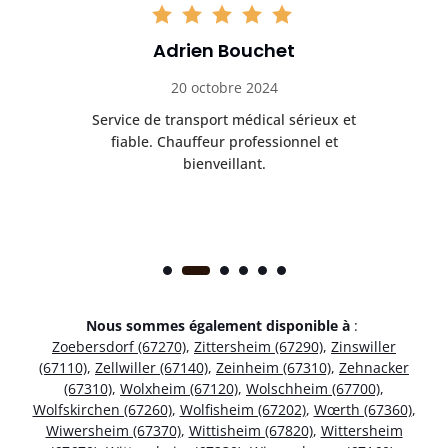
Adrien Bouchet
20 octobre 2024
rès
Service de transport médical sérieux et
Po
ice.
fiable. Chauffeur professionnel et
bienveillant.
Nous sommes également disponible à
:
Zoebersdorf (67270)
,
Zittersheim (67290)
,
Zinswiller
(67110)
,
Zellwiller (67140)
,
Zeinheim (67310)
,
Zehnacker
(67310)
,
Wolxheim (67120)
,
Wolschheim (67700)
,
Wolfskirchen (67260)
,
Wolfisheim (67202)
,
Wœrth (67360)
,
Wiwersheim (67370)
,
Wittisheim (67820)
,
Wittersheim