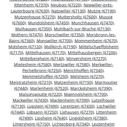
Ittlenheim (67370)
,
Neubois (67220)
,
Neewiller-près-
Lauterbourg (67630)
,
Natzwiller (67130)
,
Mutzig (67190)
,
Mutzenhouse (67270)
,
Muttersholtz (67600)
,
Mussig
(67600)
,
Mundolsheim (67450)
,
Munchhausen (67470)
,
Mulhausen (67350)
,
Muhlbach-sur-Bruche (67130)
,
Mothern (67470)
,
Morschwiller (67350)
,
Morsbronn-les-
Bains (67360)
,
Monswiller (67700)
,
Mommenheim (67670)
,
Molsheim (67120)
,
Mollkirch (67190)
,
Mittelschaeffolsheim
(67170)
,
Mittelhausen (67170)
,
Mittelhausbergen (67206)
,
Mittelbergheim (67140)
,
Minversheim (67270)
,
Mietesheim (67580)
,
Mertzwiller (67580)
,
Merkwiller-
Pechelbronn (67250)
,
Menchhoffen (67340)
,
Memmelshoffen (67250)
,
Melsheim (67270)
,
Meistratzheim (67210)
,
Matzenheim (67150)
,
Marmoutier
(67440)
,
Marlenheim (67520)
,
Marckolsheim (67390)
,
Maisonsgoutte (67220)
,
Maennolsheim (67700)
,
Mackwiller (67430)
,
Mackenheim (67390)
,
Lutzelhouse
(67130)
,
Lupstein (67490)
,
Lorentzen (67430)
,
Lochwiller
(67440)
,
Lobsann (67250)
,
Lixhausen (67270)
,
Littenheim
(67490)
,
Lipsheim (67640)
,
Lingolsheim (67380)
,
Limersheim (67150)
,
Lichtenberg (67340)
,
Leutenheim