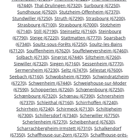
(67440)
,
Thal-Drulingen (67320)
,
Surbourg (67250)
,
Sundhouse (67920)
,
Stutzheim-Offenheim (67370)
,
Stundwiller (67250)
,
Struth (67290)
,
Strasbourg (67200)
,
Strasbourg (67100)
,
Strasbourg (67000)
,
Stotzheim
(67140)
,
Still (67190)
,
Steinseltz (67160)
,
Steinbourg
(67790)
,
Steige (67220)
,
Stattmatten (67770)
,
Sparsbach
(67340)
,
Soultz-sous-Forêts (67250)
,
Soultz-les-Bains
(67120)
,
Soufflenheim (67620)
,
Souffelweyersheim (67460)
,
Solbach (67130)
,
Singrist (67440)
,
Siltzheim (67260)
,
Siewiller (67320)
,
Siegen (67160)
,
Sessenheim (67770)
,
Sermersheim (67230)
,
Seltz (67470)
,
Sélestat (67600)
,
Seebach (67160)
,
Schwobsheim (67390)
,
Schwindratzheim
(67270)
,
Schwenheim (67440)
,
Schweighouse-sur-Moder
(67590)
,
Schopperten (67260)
,
Schœnenbourg (67250)
,
Schœnbourg (67320)
,
Schœnau (67390)
,
Schnersheim
(67370)
,
Schleithal (67160)
,
Schirrhoffen (67240)
,
Schirrhein (67240)
,
Schirmeck (67130)
,
Schiltigheim
(67300)
,
Schillersdorf (67340)
,
Scherwiller (67750)
,
Scherlenheim (67270)
,
Scheibenhard (67630)
,
Scharrachbergheim-Irmstett (67310)
,
Schalkendorf
(67350)
,
Schaffhouse-sur-Zorn (67270)
,
Schaffhouse-près-