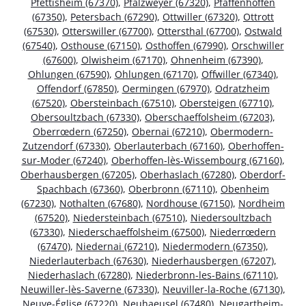
Pfettisheim (67370)
,
Pfalzweyer (67320)
,
Pfaffenhoffen
(67350)
,
Petersbach (67290)
,
Ottwiller (67320)
,
Ottrott
(67530)
,
Otterswiller (67700)
,
Ottersthal (67700)
,
Ostwald
(67540)
,
Osthouse (67150)
,
Osthoffen (67990)
,
Orschwiller
(67600)
,
Olwisheim (67170)
,
Ohnenheim (67390)
,
Ohlungen (67590)
,
Ohlungen (67170)
,
Offwiller (67340)
,
Offendorf (67850)
,
Oermingen (67970)
,
Odratzheim
(67520)
,
Obersteinbach (67510)
,
Obersteigen (67710)
,
Obersoultzbach (67330)
,
Oberschaeffolsheim (67203)
,
Oberrœdern (67250)
,
Obernai (67210)
,
Obermodern-
Zutzendorf (67330)
,
Oberlauterbach (67160)
,
Oberhoffen-
sur-Moder (67240)
,
Oberhoffen-lès-Wissembourg (67160)
,
Oberhausbergen (67205)
,
Oberhaslach (67280)
,
Oberdorf-
Spachbach (67360)
,
Oberbronn (67110)
,
Obenheim
(67230)
,
Nothalten (67680)
,
Nordhouse (67150)
,
Nordheim
(67520)
,
Niedersteinbach (67510)
,
Niedersoultzbach
(67330)
,
Niederschaeffolsheim (67500)
,
Niederrœdern
(67470)
,
Niedernai (67210)
,
Niedermodern (67350)
,
Niederlauterbach (67630)
,
Niederhausbergen (67207)
,
Niederhaslach (67280)
,
Niederbronn-les-Bains (67110)
,
Neuwiller-lès-Saverne (67330)
,
Neuviller-la-Roche (67130)
,
Neuve-Église (67220)
,
Neuhaeusel (67480)
,
Neugartheim-