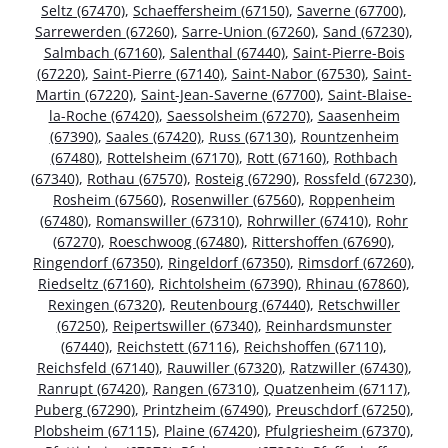
Seltz (67470)
,
Schaeffersheim (67150)
,
Saverne (67700)
,
Sarrewerden (67260)
,
Sarre-Union (67260)
,
Sand (67230)
,
Salmbach (67160)
,
Salenthal (67440)
,
Saint-Pierre-Bois
(67220)
,
Saint-Pierre (67140)
,
Saint-Nabor (67530)
,
Saint-
Martin (67220)
,
Saint-Jean-Saverne (67700)
,
Saint-Blaise-
la-Roche (67420)
,
Saessolsheim (67270)
,
Saasenheim
(67390)
,
Saales (67420)
,
Russ (67130)
,
Rountzenheim
(67480)
,
Rottelsheim (67170)
,
Rott (67160)
,
Rothbach
(67340)
,
Rothau (67570)
,
Rosteig (67290)
,
Rossfeld (67230)
,
Rosheim (67560)
,
Rosenwiller (67560)
,
Roppenheim
(67480)
,
Romanswiller (67310)
,
Rohrwiller (67410)
,
Rohr
(67270)
,
Roeschwoog (67480)
,
Rittershoffen (67690)
,
Ringendorf (67350)
,
Ringeldorf (67350)
,
Rimsdorf (67260)
,
Riedseltz (67160)
,
Richtolsheim (67390)
,
Rhinau (67860)
,
Rexingen (67320)
,
Reutenbourg (67440)
,
Retschwiller
(67250)
,
Reipertswiller (67340)
,
Reinhardsmunster
(67440)
,
Reichstett (67116)
,
Reichshoffen (67110)
,
Reichsfeld (67140)
,
Rauwiller (67320)
,
Ratzwiller (67430)
,
Ranrupt (67420)
,
Rangen (67310)
,
Quatzenheim (67117)
,
Puberg (67290)
,
Printzheim (67490)
,
Preuschdorf (67250)
,
Plobsheim (67115)
,
Plaine (67420)
,
Pfulgriesheim (67370)
,