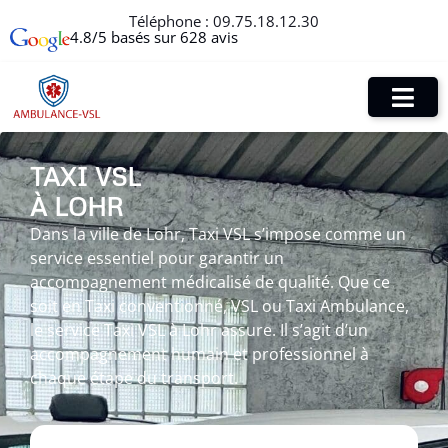
Téléphone :
09.75.18.12.30
4.8/5 basés sur 628 avis
TAXI VSL
À LOHR
Dans la ville de Lohr, Taxi VSL s’impose comme un
service essentiel pour garantir un
accompagnement médicalisé de qualité. Que ce
soit en Taxi conventionné, VSL ou Taxi Ambulance,
le service Taxi VSL à Lohr assure. Il s’agit d’un
accompagnement humain et professionnel à
chaque étape du transport.