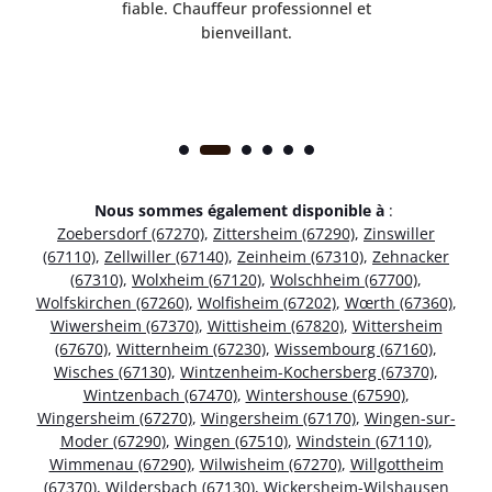
ice.
fiable. Chauffeur professionnel et
bienveillant.
Nous sommes également disponible à
:
Zoebersdorf (67270)
,
Zittersheim (67290)
,
Zinswiller
(67110)
,
Zellwiller (67140)
,
Zeinheim (67310)
,
Zehnacker
(67310)
,
Wolxheim (67120)
,
Wolschheim (67700)
,
Wolfskirchen (67260)
,
Wolfisheim (67202)
,
Wœrth (67360)
,
Wiwersheim (67370)
,
Wittisheim (67820)
,
Wittersheim
(67670)
,
Witternheim (67230)
,
Wissembourg (67160)
,
Wisches (67130)
,
Wintzenheim-Kochersberg (67370)
,
Wintzenbach (67470)
,
Wintershouse (67590)
,
Wingersheim (67270)
,
Wingersheim (67170)
,
Wingen-sur-
Moder (67290)
,
Wingen (67510)
,
Windstein (67110)
,
Wimmenau (67290)
,
Wilwisheim (67270)
,
Willgottheim
(67370)
,
Wildersbach (67130)
,
Wickersheim-Wilshausen