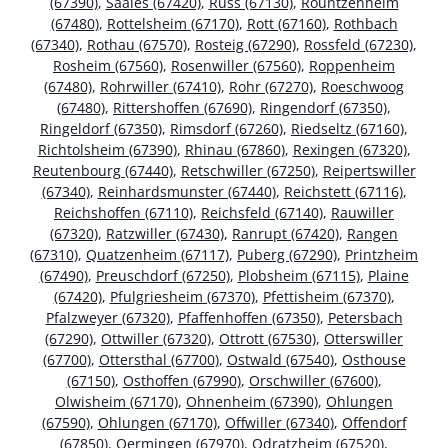
(67390)
,
Saales (67420)
,
Russ (67130)
,
Rountzenheim
(67480)
,
Rottelsheim (67170)
,
Rott (67160)
,
Rothbach
(67340)
,
Rothau (67570)
,
Rosteig (67290)
,
Rossfeld (67230)
,
Rosheim (67560)
,
Rosenwiller (67560)
,
Roppenheim
(67480)
,
Rohrwiller (67410)
,
Rohr (67270)
,
Roeschwoog
(67480)
,
Rittershoffen (67690)
,
Ringendorf (67350)
,
Ringeldorf (67350)
,
Rimsdorf (67260)
,
Riedseltz (67160)
,
Richtolsheim (67390)
,
Rhinau (67860)
,
Rexingen (67320)
,
Reutenbourg (67440)
,
Retschwiller (67250)
,
Reipertswiller
(67340)
,
Reinhardsmunster (67440)
,
Reichstett (67116)
,
Reichshoffen (67110)
,
Reichsfeld (67140)
,
Rauwiller
(67320)
,
Ratzwiller (67430)
,
Ranrupt (67420)
,
Rangen
(67310)
,
Quatzenheim (67117)
,
Puberg (67290)
,
Printzheim
(67490)
,
Preuschdorf (67250)
,
Plobsheim (67115)
,
Plaine
(67420)
,
Pfulgriesheim (67370)
,
Pfettisheim (67370)
,
Pfalzweyer (67320)
,
Pfaffenhoffen (67350)
,
Petersbach
(67290)
,
Ottwiller (67320)
,
Ottrott (67530)
,
Otterswiller
(67700)
,
Ottersthal (67700)
,
Ostwald (67540)
,
Osthouse
(67150)
,
Osthoffen (67990)
,
Orschwiller (67600)
,
Olwisheim (67170)
,
Ohnenheim (67390)
,
Ohlungen
(67590)
,
Ohlungen (67170)
,
Offwiller (67340)
,
Offendorf
(67850)
,
Oermingen (67970)
,
Odratzheim (67520)
,