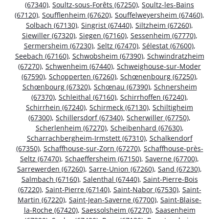
(67340)
,
Soultz-sous-Forêts (67250)
,
Soultz-les-Bains
(67120)
,
Soufflenheim (67620)
,
Souffelweyersheim (67460)
,
Solbach (67130)
,
Singrist (67440)
,
Siltzheim (67260)
,
Siewiller (67320)
,
Siegen (67160)
,
Sessenheim (67770)
,
Sermersheim (67230)
,
Seltz (67470)
,
Sélestat (67600)
,
Seebach (67160)
,
Schwobsheim (67390)
,
Schwindratzheim
(67270)
,
Schwenheim (67440)
,
Schweighouse-sur-Moder
(67590)
,
Schopperten (67260)
,
Schœnenbourg (67250)
,
Schœnbourg (67320)
,
Schœnau (67390)
,
Schnersheim
(67370)
,
Schleithal (67160)
,
Schirrhoffen (67240)
,
Schirrhein (67240)
,
Schirmeck (67130)
,
Schiltigheim
(67300)
,
Schillersdorf (67340)
,
Scherwiller (67750)
,
Scherlenheim (67270)
,
Scheibenhard (67630)
,
Scharrachbergheim-Irmstett (67310)
,
Schalkendorf
(67350)
,
Schaffhouse-sur-Zorn (67270)
,
Schaffhouse-près-
Seltz (67470)
,
Schaeffersheim (67150)
,
Saverne (67700)
,
Sarrewerden (67260)
,
Sarre-Union (67260)
,
Sand (67230)
,
Salmbach (67160)
,
Salenthal (67440)
,
Saint-Pierre-Bois
(67220)
,
Saint-Pierre (67140)
,
Saint-Nabor (67530)
,
Saint-
Martin (67220)
,
Saint-Jean-Saverne (67700)
,
Saint-Blaise-
la-Roche (67420)
,
Saessolsheim (67270)
,
Saasenheim