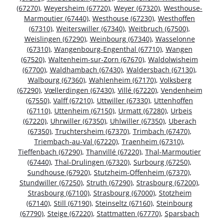
(67270)
,
Weyersheim (67720)
,
Weyer (67320)
,
Westhouse-
Marmoutier (67440)
,
Westhouse (67230)
,
Westhoffen
(67310)
,
Weiterswiller (67340)
,
Weitbruch (67500)
,
Weislingen (67290)
,
Weinbourg (67340)
,
Wasselonne
(67310)
,
Wangenbourg-Engenthal (67710)
,
Wangen
(67520)
,
Waltenheim-sur-Zorn (67670)
,
Waldolwisheim
(67700)
,
Waldhambach (67430)
,
Waldersbach (67130)
,
Walbourg (67360)
,
Wahlenheim (67170)
,
Volksberg
(67290)
,
Vœllerdingen (67430)
,
Villé (67220)
,
Vendenheim
(67550)
,
Valff (67210)
,
Uttwiller (67330)
,
Uttenhoffen
(67110)
,
Uttenheim (67150)
,
Urmatt (67280)
,
Urbeis
(67220)
,
Uhrwiller (67350)
,
Uhlwiller (67350)
,
Uberach
(67350)
,
Truchtersheim (67370)
,
Trimbach (67470)
,
Triembach-au-Val (67220)
,
Traenheim (67310)
,
Tieffenbach (67290)
,
Thanvillé (67220)
,
Thal-Marmoutier
(67440)
,
Thal-Drulingen (67320)
,
Surbourg (67250)
,
Sundhouse (67920)
,
Stutzheim-Offenheim (67370)
,
Stundwiller (67250)
,
Struth (67290)
,
Strasbourg (67200)
,
Strasbourg (67100)
,
Strasbourg (67000)
,
Stotzheim
(67140)
,
Still (67190)
,
Steinseltz (67160)
,
Steinbourg
(67790)
,
Steige (67220)
,
Stattmatten (67770)
,
Sparsbach