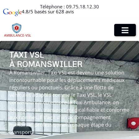
Téléphone :
09.75.18.12.30
4.8/5 basés sur 628 avis
TAXI VSL
À ROMANSWILLER
À Romanswiller, Taxi VSL est devenu une solution
incontournable pour les déplacements médicaux
réguliers ou ponctuels. Grâce à une flotte de
véhicules adaptés comme le Taxi VSL, le VSL
conventionné ou encore le Taxi Ambulance, on
bénéficie d’un transport médical fiable et conforme
aux normes. Il s’agit d’un accompagnement
humain et professionnel à chaque étape du
transport.