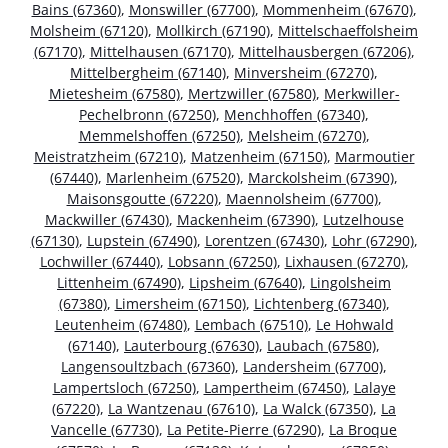
Bains (67360)
,
Monswiller (67700)
,
Mommenheim (67670)
,
Molsheim (67120)
,
Mollkirch (67190)
,
Mittelschaeffolsheim
(67170)
,
Mittelhausen (67170)
,
Mittelhausbergen (67206)
,
Mittelbergheim (67140)
,
Minversheim (67270)
,
Mietesheim (67580)
,
Mertzwiller (67580)
,
Merkwiller-
Pechelbronn (67250)
,
Menchhoffen (67340)
,
Memmelshoffen (67250)
,
Melsheim (67270)
,
Meistratzheim (67210)
,
Matzenheim (67150)
,
Marmoutier
(67440)
,
Marlenheim (67520)
,
Marckolsheim (67390)
,
Maisonsgoutte (67220)
,
Maennolsheim (67700)
,
Mackwiller (67430)
,
Mackenheim (67390)
,
Lutzelhouse
(67130)
,
Lupstein (67490)
,
Lorentzen (67430)
,
Lohr (67290)
,
Lochwiller (67440)
,
Lobsann (67250)
,
Lixhausen (67270)
,
Littenheim (67490)
,
Lipsheim (67640)
,
Lingolsheim
(67380)
,
Limersheim (67150)
,
Lichtenberg (67340)
,
Leutenheim (67480)
,
Lembach (67510)
,
Le Hohwald
(67140)
,
Lauterbourg (67630)
,
Laubach (67580)
,
Langensoultzbach (67360)
,
Landersheim (67700)
,
Lampertsloch (67250)
,
Lampertheim (67450)
,
Lalaye
(67220)
,
La Wantzenau (67610)
,
La Walck (67350)
,
La
Vancelle (67730)
,
La Petite-Pierre (67290)
,
La Broque