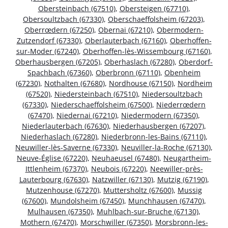
Obersteinbach (67510)
,
Obersteigen (67710)
,
Obersoultzbach (67330)
,
Oberschaeffolsheim (67203)
,
Oberrœdern (67250)
,
Obernai (67210)
,
Obermodern-
Zutzendorf (67330)
,
Oberlauterbach (67160)
,
Oberhoffen-
sur-Moder (67240)
,
Oberhoffen-lès-Wissembourg (67160)
,
Oberhausbergen (67205)
,
Oberhaslach (67280)
,
Oberdorf-
Spachbach (67360)
,
Oberbronn (67110)
,
Obenheim
(67230)
,
Nothalten (67680)
,
Nordhouse (67150)
,
Nordheim
(67520)
,
Niedersteinbach (67510)
,
Niedersoultzbach
(67330)
,
Niederschaeffolsheim (67500)
,
Niederrœdern
(67470)
,
Niedernai (67210)
,
Niedermodern (67350)
,
Niederlauterbach (67630)
,
Niederhausbergen (67207)
,
Niederhaslach (67280)
,
Niederbronn-les-Bains (67110)
,
Neuwiller-lès-Saverne (67330)
,
Neuviller-la-Roche (67130)
,
Neuve-Église (67220)
,
Neuhaeusel (67480)
,
Neugartheim-
Ittlenheim (67370)
,
Neubois (67220)
,
Neewiller-près-
Lauterbourg (67630)
,
Natzwiller (67130)
,
Mutzig (67190)
,
Mutzenhouse (67270)
,
Muttersholtz (67600)
,
Mussig
(67600)
,
Mundolsheim (67450)
,
Munchhausen (67470)
,
Mulhausen (67350)
,
Muhlbach-sur-Bruche (67130)
,
Mothern (67470)
,
Morschwiller (67350)
,
Morsbronn-les-