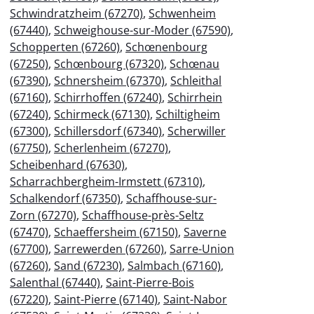
Schwindratzheim (67270)
,
Schwenheim
(67440)
,
Schweighouse-sur-Moder (67590)
,
Schopperten (67260)
,
Schœnenbourg
(67250)
,
Schœnbourg (67320)
,
Schœnau
(67390)
,
Schnersheim (67370)
,
Schleithal
(67160)
,
Schirrhoffen (67240)
,
Schirrhein
(67240)
,
Schirmeck (67130)
,
Schiltigheim
(67300)
,
Schillersdorf (67340)
,
Scherwiller
(67750)
,
Scherlenheim (67270)
,
Scheibenhard (67630)
,
Scharrachbergheim-Irmstett (67310)
,
Schalkendorf (67350)
,
Schaffhouse-sur-
Zorn (67270)
,
Schaffhouse-près-Seltz
(67470)
,
Schaeffersheim (67150)
,
Saverne
(67700)
,
Sarrewerden (67260)
,
Sarre-Union
(67260)
,
Sand (67230)
,
Salmbach (67160)
,
Salenthal (67440)
,
Saint-Pierre-Bois
(67220)
,
Saint-Pierre (67140)
,
Saint-Nabor