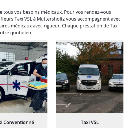
re tous vos besoins médicaux. Pour vos rendez-vous
ffeurs Taxi VSL à Muttersholtz vous accompagnent avec
aires médicaux avec rigueur. Chaque prestation de Taxi
otre quotidien.
ud Deschamps
Jérémy Ferrand
0 janvier 2025
8 septembre 2024
tisfait du transport,
Transport ponctuel et
s’est bien déroulé.
personnel très attentionné.
feur à l’écoute et
Très satisfait du service.
patient.
xi Conventionné
Taxi VSL