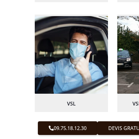
VSL
VS
09.75.18.12.30
DEVIS GRATU