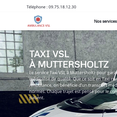
Téléphone :
09.75.18.12.30
Nos services
TAXI VSL
À MUTTERSHOLTZ
Le service Taxi VSL à Muttersholtz pour ga
médicalisé de qualité. Que ce soit en Taxi c
Ambulance, on bénéficie d’un transport médi
normes. Chaque trajet est pensé pour le conf
patient.