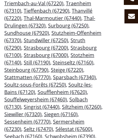
Triembach-au-Val (67220)
,
Traenheim
(67310)
,
Tieffenbach (67290)
,
Thanvillé
(67220)
,
Thal-Marmoutier (67440)
,
Thal-
Drulingen (67320)
,
Surbourg (67250)
,
Sundhouse (67920)
,
Stutzheim-Offenheim
(67370)
,
Stundwiller (67250)
,
Struth
(67290)
,
Strasbourg (67200)
,
Strasbourg
(67100)
,
Strasbourg (67000)
,
Stotzheim
(67140)
,
Still (67190)
,
Steinseltz (67160)
,
Steinbourg (67790)
,
Steige (67220)
,
Stattmatten (67770)
,
Sparsbach (67340)
,
Soultz-sous-Forêts (67250)
,
Soultz-les-
Bains (67120)
,
Soufflenheim (67620)
,
Souffelweyersheim (67460)
,
Solbach
(67130)
,
Singrist (67440)
,
Siltzheim (67260)
,
Siewiller (67320)
,
Siegen (67160)
,
Sessenheim (67770)
,
Sermersheim
(67230)
,
Seltz (67470)
,
Sélestat (67600)
,
Seebach (67160)
,
Schwobsheim (67390)
,