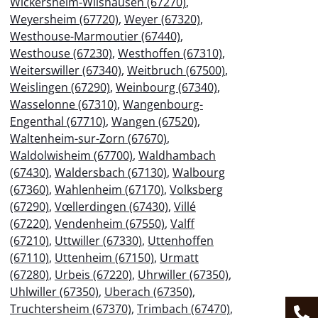
Wickersheim-Wilshausen (67270)
,
Weyersheim (67720)
,
Weyer (67320)
,
Westhouse-Marmoutier (67440)
,
Westhouse (67230)
,
Westhoffen (67310)
,
Weiterswiller (67340)
,
Weitbruch (67500)
,
Weislingen (67290)
,
Weinbourg (67340)
,
Wasselonne (67310)
,
Wangenbourg-
Engenthal (67710)
,
Wangen (67520)
,
Waltenheim-sur-Zorn (67670)
,
Waldolwisheim (67700)
,
Waldhambach
(67430)
,
Waldersbach (67130)
,
Walbourg
(67360)
,
Wahlenheim (67170)
,
Volksberg
(67290)
,
Vœllerdingen (67430)
,
Villé
(67220)
,
Vendenheim (67550)
,
Valff
(67210)
,
Uttwiller (67330)
,
Uttenhoffen
(67110)
,
Uttenheim (67150)
,
Urmatt
(67280)
,
Urbeis (67220)
,
Uhrwiller (67350)
,
Uhlwiller (67350)
,
Uberach (67350)
,
Truchtersheim (67370)
,
Trimbach (67470)
,