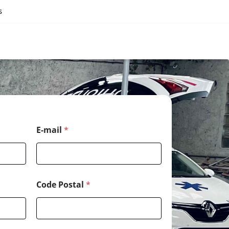
s
E-mail
*
Code Postal
*