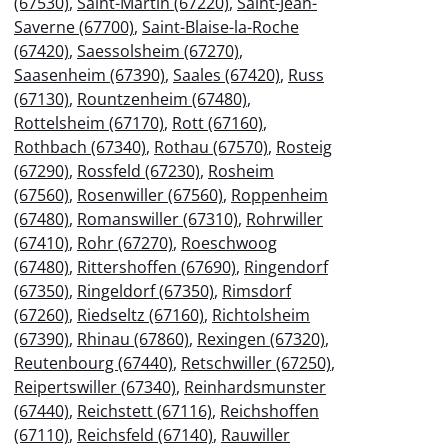
(67530)
,
Saint-Martin (67220)
,
Saint-Jean-
Saverne (67700)
,
Saint-Blaise-la-Roche
(67420)
,
Saessolsheim (67270)
,
Saasenheim (67390)
,
Saales (67420)
,
Russ
(67130)
,
Rountzenheim (67480)
,
Rottelsheim (67170)
,
Rott (67160)
,
Rothbach (67340)
,
Rothau (67570)
,
Rosteig
(67290)
,
Rossfeld (67230)
,
Rosheim
(67560)
,
Rosenwiller (67560)
,
Roppenheim
(67480)
,
Romanswiller (67310)
,
Rohrwiller
(67410)
,
Rohr (67270)
,
Roeschwoog
(67480)
,
Rittershoffen (67690)
,
Ringendorf
(67350)
,
Ringeldorf (67350)
,
Rimsdorf
(67260)
,
Riedseltz (67160)
,
Richtolsheim
(67390)
,
Rhinau (67860)
,
Rexingen (67320)
,
Reutenbourg (67440)
,
Retschwiller (67250)
,
Reipertswiller (67340)
,
Reinhardsmunster
(67440)
,
Reichstett (67116)
,
Reichshoffen
(67110)
,
Reichsfeld (67140)
,
Rauwiller