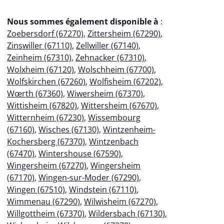
Nous sommes également disponible à
:
Zoebersdorf (67270)
,
Zittersheim (67290)
,
Zinswiller (67110)
,
Zellwiller (67140)
,
Zeinheim (67310)
,
Zehnacker (67310)
,
Wolxheim (67120)
,
Wolschheim (67700)
,
Wolfskirchen (67260)
,
Wolfisheim (67202)
,
Wœrth (67360)
,
Wiwersheim (67370)
,
Wittisheim (67820)
,
Wittersheim (67670)
,
Witternheim (67230)
,
Wissembourg
(67160)
,
Wisches (67130)
,
Wintzenheim-
Kochersberg (67370)
,
Wintzenbach
(67470)
,
Wintershouse (67590)
,
Wingersheim (67270)
,
Wingersheim
(67170)
,
Wingen-sur-Moder (67290)
,
Wingen (67510)
,
Windstein (67110)
,
Wimmenau (67290)
,
Wilwisheim (67270)
,
Willgottheim (67370)
,
Wildersbach (67130)
,