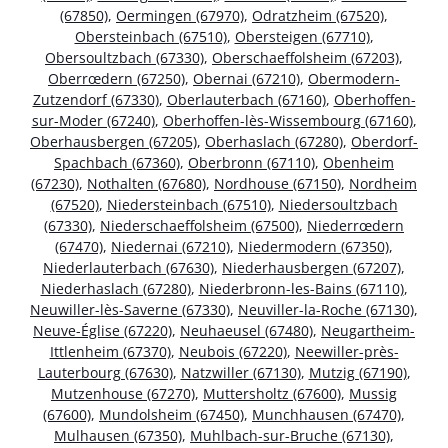
(67850)
,
Oermingen (67970)
,
Odratzheim (67520)
,
Obersteinbach (67510)
,
Obersteigen (67710)
,
Obersoultzbach (67330)
,
Oberschaeffolsheim (67203)
,
Oberrœdern (67250)
,
Obernai (67210)
,
Obermodern-
Zutzendorf (67330)
,
Oberlauterbach (67160)
,
Oberhoffen-
sur-Moder (67240)
,
Oberhoffen-lès-Wissembourg (67160)
,
Oberhausbergen (67205)
,
Oberhaslach (67280)
,
Oberdorf-
Spachbach (67360)
,
Oberbronn (67110)
,
Obenheim
(67230)
,
Nothalten (67680)
,
Nordhouse (67150)
,
Nordheim
(67520)
,
Niedersteinbach (67510)
,
Niedersoultzbach
(67330)
,
Niederschaeffolsheim (67500)
,
Niederrœdern
(67470)
,
Niedernai (67210)
,
Niedermodern (67350)
,
Niederlauterbach (67630)
,
Niederhausbergen (67207)
,
Niederhaslach (67280)
,
Niederbronn-les-Bains (67110)
,
Neuwiller-lès-Saverne (67330)
,
Neuviller-la-Roche (67130)
,
Neuve-Église (67220)
,
Neuhaeusel (67480)
,
Neugartheim-
Ittlenheim (67370)
,
Neubois (67220)
,
Neewiller-près-
Lauterbourg (67630)
,
Natzwiller (67130)
,
Mutzig (67190)
,
Mutzenhouse (67270)
,
Muttersholtz (67600)
,
Mussig
(67600)
,
Mundolsheim (67450)
,
Munchhausen (67470)
,
Mulhausen (67350)
,
Muhlbach-sur-Bruche (67130)
,