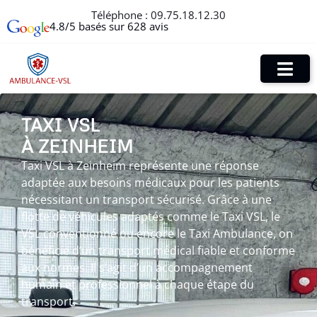
Téléphone :
09.75.18.12.30
4.8/5 basés sur 628 avis
TAXI VSL
À ZEINHEIM
Taxi VSL à Zeinheim représente une réponse
adaptée aux besoins médicaux pour les patients
nécessitant un transport sécurisé. Grâce à une
flotte de véhicules adaptés comme le Taxi VSL, le
VSL conventionné ou encore le Taxi Ambulance, on
bénéficie d’un transport médical fiable et conforme
aux normes. Il s’agit d’un accompagnement
humain et professionnel à chaque étape du
transport.