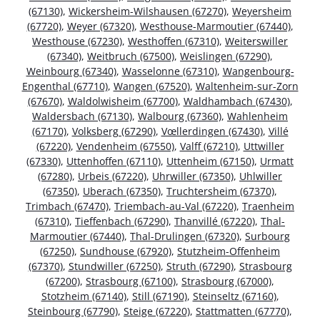
(67130)
,
Wickersheim-Wilshausen (67270)
,
Weyersheim
(67720)
,
Weyer (67320)
,
Westhouse-Marmoutier (67440)
,
Westhouse (67230)
,
Westhoffen (67310)
,
Weiterswiller
(67340)
,
Weitbruch (67500)
,
Weislingen (67290)
,
Weinbourg (67340)
,
Wasselonne (67310)
,
Wangenbourg-
Engenthal (67710)
,
Wangen (67520)
,
Waltenheim-sur-Zorn
(67670)
,
Waldolwisheim (67700)
,
Waldhambach (67430)
,
Waldersbach (67130)
,
Walbourg (67360)
,
Wahlenheim
(67170)
,
Volksberg (67290)
,
Vœllerdingen (67430)
,
Villé
(67220)
,
Vendenheim (67550)
,
Valff (67210)
,
Uttwiller
(67330)
,
Uttenhoffen (67110)
,
Uttenheim (67150)
,
Urmatt
(67280)
,
Urbeis (67220)
,
Uhrwiller (67350)
,
Uhlwiller
(67350)
,
Uberach (67350)
,
Truchtersheim (67370)
,
Trimbach (67470)
,
Triembach-au-Val (67220)
,
Traenheim
(67310)
,
Tieffenbach (67290)
,
Thanvillé (67220)
,
Thal-
Marmoutier (67440)
,
Thal-Drulingen (67320)
,
Surbourg
(67250)
,
Sundhouse (67920)
,
Stutzheim-Offenheim
(67370)
,
Stundwiller (67250)
,
Struth (67290)
,
Strasbourg
(67200)
,
Strasbourg (67100)
,
Strasbourg (67000)
,
Stotzheim (67140)
,
Still (67190)
,
Steinseltz (67160)
,
Steinbourg (67790)
,
Steige (67220)
,
Stattmatten (67770)
,