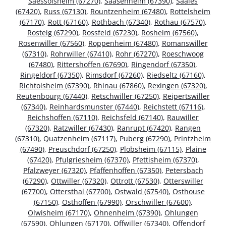
Saessolsheim (67270)
,
Saasenheim (67390)
,
Saales
(67420)
,
Russ (67130)
,
Rountzenheim (67480)
,
Rottelsheim
(67170)
,
Rott (67160)
,
Rothbach (67340)
,
Rothau (67570)
,
Rosteig (67290)
,
Rossfeld (67230)
,
Rosheim (67560)
,
Rosenwiller (67560)
,
Roppenheim (67480)
,
Romanswiller
(67310)
,
Rohrwiller (67410)
,
Rohr (67270)
,
Roeschwoog
(67480)
,
Rittershoffen (67690)
,
Ringendorf (67350)
,
Ringeldorf (67350)
,
Rimsdorf (67260)
,
Riedseltz (67160)
,
Richtolsheim (67390)
,
Rhinau (67860)
,
Rexingen (67320)
,
Reutenbourg (67440)
,
Retschwiller (67250)
,
Reipertswiller
(67340)
,
Reinhardsmunster (67440)
,
Reichstett (67116)
,
Reichshoffen (67110)
,
Reichsfeld (67140)
,
Rauwiller
(67320)
,
Ratzwiller (67430)
,
Ranrupt (67420)
,
Rangen
(67310)
,
Quatzenheim (67117)
,
Puberg (67290)
,
Printzheim
(67490)
,
Preuschdorf (67250)
,
Plobsheim (67115)
,
Plaine
(67420)
,
Pfulgriesheim (67370)
,
Pfettisheim (67370)
,
Pfalzweyer (67320)
,
Pfaffenhoffen (67350)
,
Petersbach
(67290)
,
Ottwiller (67320)
,
Ottrott (67530)
,
Otterswiller
(67700)
,
Ottersthal (67700)
,
Ostwald (67540)
,
Osthouse
(67150)
,
Osthoffen (67990)
,
Orschwiller (67600)
,
Olwisheim (67170)
,
Ohnenheim (67390)
,
Ohlungen
(67590)
,
Ohlungen (67170)
,
Offwiller (67340)
,
Offendorf