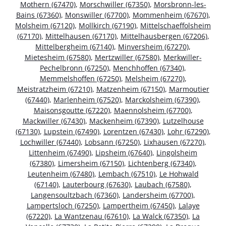
Mothern (67470)
,
Morschwiller (67350)
,
Morsbronn-les-
Bains (67360)
,
Monswiller (67700)
,
Mommenheim (67670)
,
Molsheim (67120)
,
Mollkirch (67190)
,
Mittelschaeffolsheim
(67170)
,
Mittelhausen (67170)
,
Mittelhausbergen (67206)
,
Mittelbergheim (67140)
,
Minversheim (67270)
,
Mietesheim (67580)
,
Mertzwiller (67580)
,
Merkwiller-
Pechelbronn (67250)
,
Menchhoffen (67340)
,
Memmelshoffen (67250)
,
Melsheim (67270)
,
Meistratzheim (67210)
,
Matzenheim (67150)
,
Marmoutier
(67440)
,
Marlenheim (67520)
,
Marckolsheim (67390)
,
Maisonsgoutte (67220)
,
Maennolsheim (67700)
,
Mackwiller (67430)
,
Mackenheim (67390)
,
Lutzelhouse
(67130)
,
Lupstein (67490)
,
Lorentzen (67430)
,
Lohr (67290)
,
Lochwiller (67440)
,
Lobsann (67250)
,
Lixhausen (67270)
,
Littenheim (67490)
,
Lipsheim (67640)
,
Lingolsheim
(67380)
,
Limersheim (67150)
,
Lichtenberg (67340)
,
Leutenheim (67480)
,
Lembach (67510)
,
Le Hohwald
(67140)
,
Lauterbourg (67630)
,
Laubach (67580)
,
Langensoultzbach (67360)
,
Landersheim (67700)
,
Lampertsloch (67250)
,
Lampertheim (67450)
,
Lalaye
(67220)
,
La Wantzenau (67610)
,
La Walck (67350)
,
La