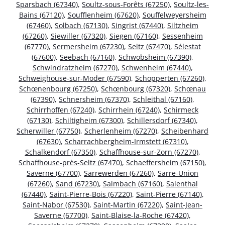
Sparsbach (67340)
,
Soultz-sous-Forêts (67250)
,
Soultz-les-
Bains (67120)
,
Soufflenheim (67620)
,
Souffelweyersheim
(67460)
,
Solbach (67130)
,
Singrist (67440)
,
Siltzheim
(67260)
,
Siewiller (67320)
,
Siegen (67160)
,
Sessenheim
(67770)
,
Sermersheim (67230)
,
Seltz (67470)
,
Sélestat
(67600)
,
Seebach (67160)
,
Schwobsheim (67390)
,
Schwindratzheim (67270)
,
Schwenheim (67440)
,
Schweighouse-sur-Moder (67590)
,
Schopperten (67260)
,
Schœnenbourg (67250)
,
Schœnbourg (67320)
,
Schœnau
(67390)
,
Schnersheim (67370)
,
Schleithal (67160)
,
Schirrhoffen (67240)
,
Schirrhein (67240)
,
Schirmeck
(67130)
,
Schiltigheim (67300)
,
Schillersdorf (67340)
,
Scherwiller (67750)
,
Scherlenheim (67270)
,
Scheibenhard
(67630)
,
Scharrachbergheim-Irmstett (67310)
,
Schalkendorf (67350)
,
Schaffhouse-sur-Zorn (67270)
,
Schaffhouse-près-Seltz (67470)
,
Schaeffersheim (67150)
,
Saverne (67700)
,
Sarrewerden (67260)
,
Sarre-Union
(67260)
,
Sand (67230)
,
Salmbach (67160)
,
Salenthal
(67440)
,
Saint-Pierre-Bois (67220)
,
Saint-Pierre (67140)
,
Saint-Nabor (67530)
,
Saint-Martin (67220)
,
Saint-Jean-
Saverne (67700)
,
Saint-Blaise-la-Roche (67420)
,