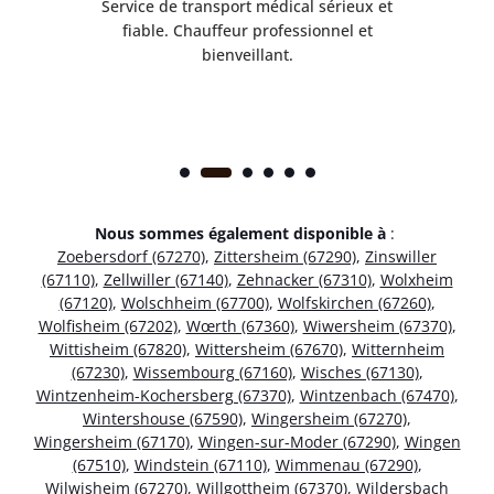
rès
Service de transport médical sérieux et
Po
ice.
fiable. Chauffeur professionnel et
bienveillant.
Nous sommes également disponible à
:
Zoebersdorf (67270)
,
Zittersheim (67290)
,
Zinswiller
(67110)
,
Zellwiller (67140)
,
Zehnacker (67310)
,
Wolxheim
(67120)
,
Wolschheim (67700)
,
Wolfskirchen (67260)
,
Wolfisheim (67202)
,
Wœrth (67360)
,
Wiwersheim (67370)
,
Wittisheim (67820)
,
Wittersheim (67670)
,
Witternheim
(67230)
,
Wissembourg (67160)
,
Wisches (67130)
,
Wintzenheim-Kochersberg (67370)
,
Wintzenbach (67470)
,
Wintershouse (67590)
,
Wingersheim (67270)
,
Wingersheim (67170)
,
Wingen-sur-Moder (67290)
,
Wingen
(67510)
,
Windstein (67110)
,
Wimmenau (67290)
,
Wilwisheim (67270)
,
Willgottheim (67370)
,
Wildersbach