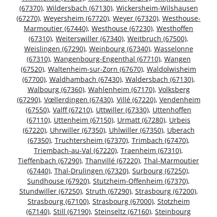
(67370)
,
Wildersbach (67130)
,
Wickersheim-Wilshausen
(67270)
,
Weyersheim (67720)
,
Weyer (67320)
,
Westhouse-
Marmoutier (67440)
,
Westhouse (67230)
,
Westhoffen
(67310)
,
Weiterswiller (67340)
,
Weitbruch (67500)
,
Weislingen (67290)
,
Weinbourg (67340)
,
Wasselonne
(67310)
,
Wangenbourg-Engenthal (67710)
,
Wangen
(67520)
,
Waltenheim-sur-Zorn (67670)
,
Waldolwisheim
(67700)
,
Waldhambach (67430)
,
Waldersbach (67130)
,
Walbourg (67360)
,
Wahlenheim (67170)
,
Volksberg
(67290)
,
Vœllerdingen (67430)
,
Villé (67220)
,
Vendenheim
(67550)
,
Valff (67210)
,
Uttwiller (67330)
,
Uttenhoffen
(67110)
,
Uttenheim (67150)
,
Urmatt (67280)
,
Urbeis
(67220)
,
Uhrwiller (67350)
,
Uhlwiller (67350)
,
Uberach
(67350)
,
Truchtersheim (67370)
,
Trimbach (67470)
,
Triembach-au-Val (67220)
,
Traenheim (67310)
,
Tieffenbach (67290)
,
Thanvillé (67220)
,
Thal-Marmoutier
(67440)
,
Thal-Drulingen (67320)
,
Surbourg (67250)
,
Sundhouse (67920)
,
Stutzheim-Offenheim (67370)
,
Stundwiller (67250)
,
Struth (67290)
,
Strasbourg (67200)
,
Strasbourg (67100)
,
Strasbourg (67000)
,
Stotzheim
(67140)
,
Still (67190)
,
Steinseltz (67160)
,
Steinbourg