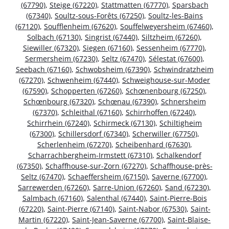
(67790)
,
Steige (67220)
,
Stattmatten (67770)
,
Sparsbach
(67340)
,
Soultz-sous-Forêts (67250)
,
Soultz-les-Bains
(67120)
,
Soufflenheim (67620)
,
Souffelweyersheim (67460)
,
Solbach (67130)
,
Singrist (67440)
,
Siltzheim (67260)
,
Siewiller (67320)
,
Siegen (67160)
,
Sessenheim (67770)
,
Sermersheim (67230)
,
Seltz (67470)
,
Sélestat (67600)
,
Seebach (67160)
,
Schwobsheim (67390)
,
Schwindratzheim
(67270)
,
Schwenheim (67440)
,
Schweighouse-sur-Moder
(67590)
,
Schopperten (67260)
,
Schœnenbourg (67250)
,
Schœnbourg (67320)
,
Schœnau (67390)
,
Schnersheim
(67370)
,
Schleithal (67160)
,
Schirrhoffen (67240)
,
Schirrhein (67240)
,
Schirmeck (67130)
,
Schiltigheim
(67300)
,
Schillersdorf (67340)
,
Scherwiller (67750)
,
Scherlenheim (67270)
,
Scheibenhard (67630)
,
Scharrachbergheim-Irmstett (67310)
,
Schalkendorf
(67350)
,
Schaffhouse-sur-Zorn (67270)
,
Schaffhouse-près-
Seltz (67470)
,
Schaeffersheim (67150)
,
Saverne (67700)
,
Sarrewerden (67260)
,
Sarre-Union (67260)
,
Sand (67230)
,
Salmbach (67160)
,
Salenthal (67440)
,
Saint-Pierre-Bois
(67220)
,
Saint-Pierre (67140)
,
Saint-Nabor (67530)
,
Saint-
Martin (67220)
,
Saint-Jean-Saverne (67700)
,
Saint-Blaise-