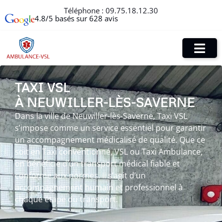
Téléphone :
09.75.18.12.30
4.8/5 basés sur 628 avis
TAXI VSL
À NEUWILLER-LÈS-SAVERNE
Dans la ville de Neuwiller-lès-Saverne, Taxi VSL
s’impose comme un service essentiel pour garantir
un accompagnement médicalisé de qualité. Que ce
soit en Taxi conventionné, VSL ou Taxi Ambulance,
on bénéficie d’un transport médical fiable et
conforme aux normes. Il s’agit d’un
accompagnement humain et professionnel à
chaque étape du transport.