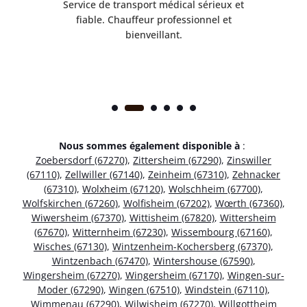
rès
Service de transport médical sérieux et
Po
ice.
fiable. Chauffeur professionnel et
bienveillant.
Nous sommes également disponible à
:
Zoebersdorf (67270)
,
Zittersheim (67290)
,
Zinswiller
(67110)
,
Zellwiller (67140)
,
Zeinheim (67310)
,
Zehnacker
(67310)
,
Wolxheim (67120)
,
Wolschheim (67700)
,
Wolfskirchen (67260)
,
Wolfisheim (67202)
,
Wœrth (67360)
,
Wiwersheim (67370)
,
Wittisheim (67820)
,
Wittersheim
(67670)
,
Witternheim (67230)
,
Wissembourg (67160)
,
Wisches (67130)
,
Wintzenheim-Kochersberg (67370)
,
Wintzenbach (67470)
,
Wintershouse (67590)
,
Wingersheim (67270)
,
Wingersheim (67170)
,
Wingen-sur-
Moder (67290)
,
Wingen (67510)
,
Windstein (67110)
,
Wimmenau (67290)
,
Wilwisheim (67270)
,
Willgottheim