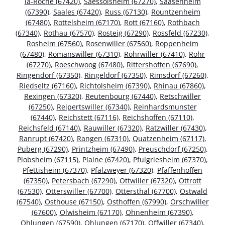
la-Roche (67420)
,
Saessolsheim (67270)
,
Saasenheim
(67390)
,
Saales (67420)
,
Russ (67130)
,
Rountzenheim
(67480)
,
Rottelsheim (67170)
,
Rott (67160)
,
Rothbach
(67340)
,
Rothau (67570)
,
Rosteig (67290)
,
Rossfeld (67230)
,
Rosheim (67560)
,
Rosenwiller (67560)
,
Roppenheim
(67480)
,
Romanswiller (67310)
,
Rohrwiller (67410)
,
Rohr
(67270)
,
Roeschwoog (67480)
,
Rittershoffen (67690)
,
Ringendorf (67350)
,
Ringeldorf (67350)
,
Rimsdorf (67260)
,
Riedseltz (67160)
,
Richtolsheim (67390)
,
Rhinau (67860)
,
Rexingen (67320)
,
Reutenbourg (67440)
,
Retschwiller
(67250)
,
Reipertswiller (67340)
,
Reinhardsmunster
(67440)
,
Reichstett (67116)
,
Reichshoffen (67110)
,
Reichsfeld (67140)
,
Rauwiller (67320)
,
Ratzwiller (67430)
,
Ranrupt (67420)
,
Rangen (67310)
,
Quatzenheim (67117)
,
Puberg (67290)
,
Printzheim (67490)
,
Preuschdorf (67250)
,
Plobsheim (67115)
,
Plaine (67420)
,
Pfulgriesheim (67370)
,
Pfettisheim (67370)
,
Pfalzweyer (67320)
,
Pfaffenhoffen
(67350)
,
Petersbach (67290)
,
Ottwiller (67320)
,
Ottrott
(67530)
,
Otterswiller (67700)
,
Ottersthal (67700)
,
Ostwald
(67540)
,
Osthouse (67150)
,
Osthoffen (67990)
,
Orschwiller
(67600)
,
Olwisheim (67170)
,
Ohnenheim (67390)
,
Ohlungen (67590)
,
Ohlungen (67170)
,
Offwiller (67340)
,