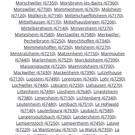
Morschwiller (67350)
,
Morsbronn-les-Bains (67360)
,
Monswiller (67700)
,
Mommenheim (67670)
,
Molsheim
(67120)
,
Mollkirch (67190)
,
Mittelschaeffolsheim (67170)
,
Mittelhausen (67170)
,
Mittelhausbergen (67206)
,
Mittelbergheim (67140)
,
Minversheim (67270)
,
Mietesheim (67580)
,
Mertzwiller (67580)
,
Merkwiller-
Pechelbronn (67250)
,
Menchhoffen (67340)
,
Memmelshoffen (67250)
,
Melsheim (67270)
,
Meistratzheim (67210)
,
Matzenheim (67150)
,
Marmoutier
(67440)
,
Marlenheim (67520)
,
Marckolsheim (67390)
,
Maisonsgoutte (67220)
,
Maennolsheim (67700)
,
Mackwiller (67430)
,
Mackenheim (67390)
,
Lutzelhouse
(67130)
,
Lupstein (67490)
,
Lorentzen (67430)
,
Lohr (67290)
,
Lochwiller (67440)
,
Lobsann (67250)
,
Lixhausen (67270)
,
Littenheim (67490)
,
Lipsheim (67640)
,
Lingolsheim
(67380)
,
Limersheim (67150)
,
Lichtenberg (67340)
,
Leutenheim (67480)
,
Lembach (67510)
,
Le Hohwald
(67140)
,
Lauterbourg (67630)
,
Laubach (67580)
,
Langensoultzbach (67360)
,
Landersheim (67700)
,
Lampertsloch (67250)
,
Lampertheim (67450)
,
Lalaye
(67220)
,
La Wantzenau (67610)
,
La Walck (67350)
,
La