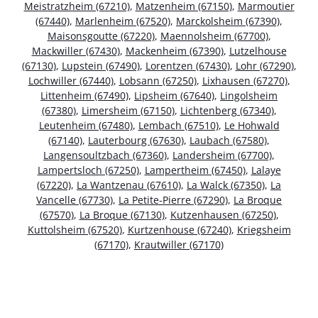
Meistratzheim (67210)
,
Matzenheim (67150)
,
Marmoutier
(67440)
,
Marlenheim (67520)
,
Marckolsheim (67390)
,
Maisonsgoutte (67220)
,
Maennolsheim (67700)
,
Mackwiller (67430)
,
Mackenheim (67390)
,
Lutzelhouse
(67130)
,
Lupstein (67490)
,
Lorentzen (67430)
,
Lohr (67290)
,
Lochwiller (67440)
,
Lobsann (67250)
,
Lixhausen (67270)
,
Littenheim (67490)
,
Lipsheim (67640)
,
Lingolsheim
(67380)
,
Limersheim (67150)
,
Lichtenberg (67340)
,
Leutenheim (67480)
,
Lembach (67510)
,
Le Hohwald
(67140)
,
Lauterbourg (67630)
,
Laubach (67580)
,
Langensoultzbach (67360)
,
Landersheim (67700)
,
Lampertsloch (67250)
,
Lampertheim (67450)
,
Lalaye
(67220)
,
La Wantzenau (67610)
,
La Walck (67350)
,
La
Vancelle (67730)
,
La Petite-Pierre (67290)
,
La Broque
(67570)
,
La Broque (67130)
,
Kutzenhausen (67250)
,
Kuttolsheim (67520)
,
Kurtzenhouse (67240)
,
Kriegsheim
(67170)
,
Krautwiller (67170)