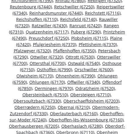
Richtolsheim (67390)
,
Rhinau (67860)
,
Rexingen (67320)
,
Reutenbourg (67440)
,
Retschwiller (67250)
,
Reipertswiller
(67340)
,
Reinhardsmunster (67440)
,
Reichstett (67116)
,
Reichshoffen (67110)
,
Reichsfeld (67140)
,
Rauwiller
(67320)
,
Ratzwiller (67430)
,
Ranrupt (67420)
,
Rangen
(67310)
,
Quatzenheim (67117)
,
Puberg (67290)
,
Printzheim
(67490)
,
Preuschdorf (67250)
,
Plobsheim (67115)
,
Plaine
(67420)
,
Pfulgriesheim (67370)
,
Pfettisheim (67370)
,
Pfalzweyer (67320)
,
Pfaffenhoffen (67350)
,
Petersbach
(67290)
,
Ottwiller (67320)
,
Ottrott (67530)
,
Otterswiller
(67700)
,
Ottersthal (67700)
,
Ostwald (67540)
,
Osthouse
(67150)
,
Osthoffen (67990)
,
Orschwiller (67600)
,
Olwisheim (67170)
,
Ohnenheim (67390)
,
Ohlungen
(67590)
,
Ohlungen (67170)
,
Offwiller (67340)
,
Offendorf
(67850)
,
Oermingen (67970)
,
Odratzheim (67520)
,
Obersteinbach (67510)
,
Obersteigen (67710)
,
Obersoultzbach (67330)
,
Oberschaeffolsheim (67203)
,
Oberrœdern (67250)
,
Obernai (67210)
,
Obermodern-
Zutzendorf (67330)
,
Oberlauterbach (67160)
,
Oberhoffen-
sur-Moder (67240)
,
Oberhoffen-lès-Wissembourg (67160)
,
Oberhausbergen (67205)
,
Oberhaslach (67280)
,
Oberdorf-
Spachbach (67360)
,
Oberbronn (67110)
,
Obenheim