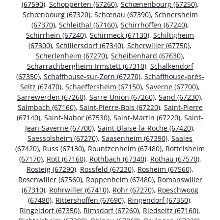
(67590)
,
Schopperten (67260)
,
Schœnenbourg (67250)
,
Schœnbourg (67320)
,
Schœnau (67390)
,
Schnersheim
(67370)
,
Schleithal (67160)
,
Schirrhoffen (67240)
,
Schirrhein (67240)
,
Schirmeck (67130)
,
Schiltigheim
(67300)
,
Schillersdorf (67340)
,
Scherwiller (67750)
,
Scherlenheim (67270)
,
Scheibenhard (67630)
,
Scharrachbergheim-Irmstett (67310)
,
Schalkendorf
(67350)
,
Schaffhouse-sur-Zorn (67270)
,
Schaffhouse-près-
Seltz (67470)
,
Schaeffersheim (67150)
,
Saverne (67700)
,
Sarrewerden (67260)
,
Sarre-Union (67260)
,
Sand (67230)
,
Salmbach (67160)
,
Saint-Pierre-Bois (67220)
,
Saint-Pierre
(67140)
,
Saint-Nabor (67530)
,
Saint-Martin (67220)
,
Saint-
Jean-Saverne (67700)
,
Saint-Blaise-la-Roche (67420)
,
Saessolsheim (67270)
,
Saasenheim (67390)
,
Saales
(67420)
,
Russ (67130)
,
Rountzenheim (67480)
,
Rottelsheim
(67170)
,
Rott (67160)
,
Rothbach (67340)
,
Rothau (67570)
,
Rosteig (67290)
,
Rossfeld (67230)
,
Rosheim (67560)
,
Rosenwiller (67560)
,
Roppenheim (67480)
,
Romanswiller
(67310)
,
Rohrwiller (67410)
,
Rohr (67270)
,
Roeschwoog
(67480)
,
Rittershoffen (67690)
,
Ringendorf (67350)
,
Ringeldorf (67350)
,
Rimsdorf (67260)
,
Riedseltz (67160)
,