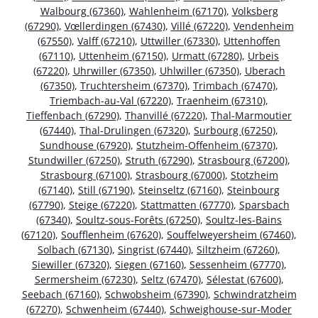
Walbourg (67360)
,
Wahlenheim (67170)
,
Volksberg
(67290)
,
Vœllerdingen (67430)
,
Villé (67220)
,
Vendenheim
(67550)
,
Valff (67210)
,
Uttwiller (67330)
,
Uttenhoffen
(67110)
,
Uttenheim (67150)
,
Urmatt (67280)
,
Urbeis
(67220)
,
Uhrwiller (67350)
,
Uhlwiller (67350)
,
Uberach
(67350)
,
Truchtersheim (67370)
,
Trimbach (67470)
,
Triembach-au-Val (67220)
,
Traenheim (67310)
,
Tieffenbach (67290)
,
Thanvillé (67220)
,
Thal-Marmoutier
(67440)
,
Thal-Drulingen (67320)
,
Surbourg (67250)
,
Sundhouse (67920)
,
Stutzheim-Offenheim (67370)
,
Stundwiller (67250)
,
Struth (67290)
,
Strasbourg (67200)
,
Strasbourg (67100)
,
Strasbourg (67000)
,
Stotzheim
(67140)
,
Still (67190)
,
Steinseltz (67160)
,
Steinbourg
(67790)
,
Steige (67220)
,
Stattmatten (67770)
,
Sparsbach
(67340)
,
Soultz-sous-Forêts (67250)
,
Soultz-les-Bains
(67120)
,
Soufflenheim (67620)
,
Souffelweyersheim (67460)
,
Solbach (67130)
,
Singrist (67440)
,
Siltzheim (67260)
,
Siewiller (67320)
,
Siegen (67160)
,
Sessenheim (67770)
,
Sermersheim (67230)
,
Seltz (67470)
,
Sélestat (67600)
,
Seebach (67160)
,
Schwobsheim (67390)
,
Schwindratzheim
(67270)
,
Schwenheim (67440)
,
Schweighouse-sur-Moder