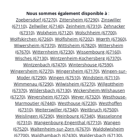
Nous sommes également disponible à
:
Zoebersdorf (67270)
,
Zittersheim (67290)
,
Zinswiller
(67110)
,
Zellwiller (67140)
,
Zeinheim (67310)
,
Zehnacker
(67310)
,
Wolxheim (67120)
,
Wolschheim (67700)
,
Wolfskirchen (67260)
,
Wolfisheim (67202)
,
Wœrth (67360)
,
Wiwersheim (67370)
,
Wittisheim (67820)
,
Wittersheim
(67670)
,
Witternheim (67230)
,
Wissembourg (67160)
,
Wisches (67130)
,
Wintzenheim-Kochersberg (67370)
,
Wintzenbach (67470)
,
Wintershouse (67590)
,
Wingersheim (67270)
,
Wingersheim (67170)
,
Wingen-sur-
Moder (67290)
,
Wingen (67510)
,
Windstein (67110)
,
Wimmenau (67290)
,
Wilwisheim (67270)
,
Willgottheim
(67370)
,
Wildersbach (67130)
,
Wickersheim-Wilshausen
(67270)
,
Weyersheim (67720)
,
Weyer (67320)
,
Westhouse-
Marmoutier (67440)
,
Westhouse (67230)
,
Westhoffen
(67310)
,
Weiterswiller (67340)
,
Weitbruch (67500)
,
Weislingen (67290)
,
Weinbourg (67340)
,
Wasselonne
(67310)
,
Wangenbourg-Engenthal (67710)
,
Wangen
(67520)
,
Waltenheim-sur-Zorn (67670)
,
Waldolwisheim
(67700)
,
Waldhambach (67430)
,
Waldersbach (67130)
,