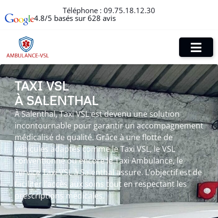
Téléphone :
09.75.18.12.30
4.8/5 basés sur 628 avis
TAXI VSL
À SALENTHAL
À Salenthal, Taxi VSL est devenu une solution
incontournable pour garantir un accompagnement
médicalisé de qualité. Grâce à une flotte de
véhicules adaptés comme le Taxi VSL, le VSL
conventionné ou encore le Taxi Ambulance, le
service Taxi VSL à Salenthal assure. L’objectif est de
faciliter l’accès aux soins tout en respectant les
prescriptions médicales.