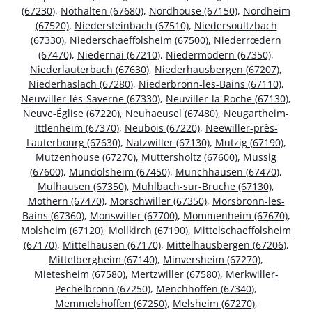
(67230)
,
Nothalten (67680)
,
Nordhouse (67150)
,
Nordheim
(67520)
,
Niedersteinbach (67510)
,
Niedersoultzbach
(67330)
,
Niederschaeffolsheim (67500)
,
Niederrœdern
(67470)
,
Niedernai (67210)
,
Niedermodern (67350)
,
Niederlauterbach (67630)
,
Niederhausbergen (67207)
,
Niederhaslach (67280)
,
Niederbronn-les-Bains (67110)
,
Neuwiller-lès-Saverne (67330)
,
Neuviller-la-Roche (67130)
,
Neuve-Église (67220)
,
Neuhaeusel (67480)
,
Neugartheim-
Ittlenheim (67370)
,
Neubois (67220)
,
Neewiller-près-
Lauterbourg (67630)
,
Natzwiller (67130)
,
Mutzig (67190)
,
Mutzenhouse (67270)
,
Muttersholtz (67600)
,
Mussig
(67600)
,
Mundolsheim (67450)
,
Munchhausen (67470)
,
Mulhausen (67350)
,
Muhlbach-sur-Bruche (67130)
,
Mothern (67470)
,
Morschwiller (67350)
,
Morsbronn-les-
Bains (67360)
,
Monswiller (67700)
,
Mommenheim (67670)
,
Molsheim (67120)
,
Mollkirch (67190)
,
Mittelschaeffolsheim
(67170)
,
Mittelhausen (67170)
,
Mittelhausbergen (67206)
,
Mittelbergheim (67140)
,
Minversheim (67270)
,
Mietesheim (67580)
,
Mertzwiller (67580)
,
Merkwiller-
Pechelbronn (67250)
,
Menchhoffen (67340)
,
Memmelshoffen (67250)
,
Melsheim (67270)
,