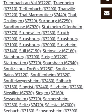
Triembach-au-Val (67220)
,
Traenheim
(67310)
,
Tieffenbach (67290)
,
Thanvillé
(67220)
,
Thal-Marmoutier (67440)
,
Thal-
Drulingen (67320)
,
Surbourg (67250)
,
Sundhouse (67920)
,
Stutzheim-Offenheim
(67370)
,
Stundwiller (67250)
,
Struth
(67290)
,
Strasbourg (67200)
,
Strasbourg
(67100)
,
Strasbourg (67000)
,
Stotzheim
(67140)
,
Still (67190)
,
Steinseltz (67160)
,
Steinbourg (67790)
,
Steige (67220)
,
Stattmatten (67770)
,
Sparsbach (67340)
,
Soultz-sous-Forêts (67250)
,
Soultz-les-
Bains (67120)
,
Soufflenheim (67620)
,
Souffelweyersheim (67460)
,
Solbach
(67130)
,
Singrist (67440)
,
Siltzheim (67260)
,
Siewiller (67320)
,
Siegen (67160)
,
Sessenheim (67770)
,
Sermersheim
(67230)
,
Seltz (67470)
,
Sélestat (67600)
,
Seebach (67160)
,
Schwobsheim (67390)
,