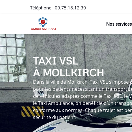
Téléphone :
09.75.18.12.30
Nos services
TAXI VSL
À MOLLKIRCH
Dans la ville de Mollkirch, Taxi VSL s’impos
pour les patients nécessitant un transport sé
de véhicules adaptés comme le Taxi VSL, le
le Taxi Ambulance, on bénéficie d’un transpor
conforme aux normes. Chaque trajet est pens
sécurité du patient.