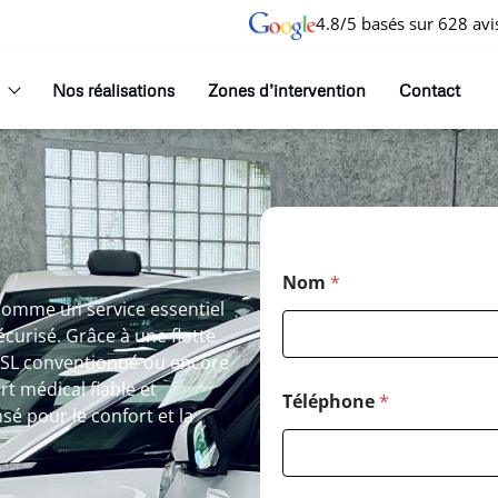
4.8/5 basés sur 628 avi
Nos réalisations
Zones d’intervention
Contact
Nom
*
e comme un service essentiel
curisé. Grâce à une flotte
 VSL conventionné ou encore
t médical fiable et
Téléphone
*
é pour le confort et la