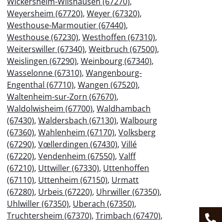
Wickersheim-Wilshausen (67270)
,
Weyersheim (67720)
,
Weyer (67320)
,
Westhouse-Marmoutier (67440)
,
Westhouse (67230)
,
Westhoffen (67310)
,
Weiterswiller (67340)
,
Weitbruch (67500)
,
Weislingen (67290)
,
Weinbourg (67340)
,
Wasselonne (67310)
,
Wangenbourg-
Engenthal (67710)
,
Wangen (67520)
,
Waltenheim-sur-Zorn (67670)
,
Waldolwisheim (67700)
,
Waldhambach
(67430)
,
Waldersbach (67130)
,
Walbourg
(67360)
,
Wahlenheim (67170)
,
Volksberg
(67290)
,
Vœllerdingen (67430)
,
Villé
(67220)
,
Vendenheim (67550)
,
Valff
(67210)
,
Uttwiller (67330)
,
Uttenhoffen
(67110)
,
Uttenheim (67150)
,
Urmatt
(67280)
,
Urbeis (67220)
,
Uhrwiller (67350)
,
Uhlwiller (67350)
,
Uberach (67350)
,
Truchtersheim (67370)
,
Trimbach (67470)
,