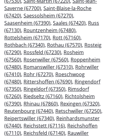
(67530)
,
Saint-Martin (67220)
,
Saint-Jean-
Saverne (67700)
,
Saint-Blaise-la-Roche
(67420)
,
Saessolsheim (67270)
,
Saasenheim (67390)
,
Saales (67420)
,
Russ
(67130)
,
Rountzenheim (67480)
,
Rottelsheim (67170)
,
Rott (67160)
,
Rothbach (67340)
,
Rothau (67570)
,
Rosteig
(67290)
,
Rossfeld (67230)
,
Rosheim
(67560)
,
Rosenwiller (67560)
,
Roppenheim
(67480)
,
Romanswiller (67310)
,
Rohrwiller
(67410)
,
Rohr (67270)
,
Roeschwoog
(67480)
,
Rittershoffen (67690)
,
Ringendorf
(67350)
,
Ringeldorf (67350)
,
Rimsdorf
(67260)
,
Riedseltz (67160)
,
Richtolsheim
(67390)
,
Rhinau (67860)
,
Rexingen (67320)
,
Reutenbourg (67440)
,
Retschwiller (67250)
,
Reipertswiller (67340)
,
Reinhardsmunster
(67440)
,
Reichstett (67116)
,
Reichshoffen
(67110)
,
Reichsfeld (67140)
,
Rauwiller