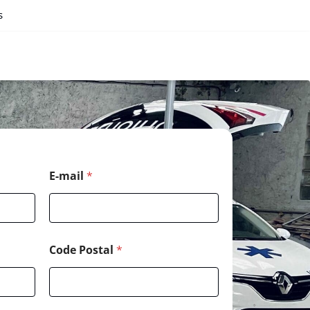
s
E
E-mail
*
-
m
a
i
l
N
Code Postal
*
o
m
*