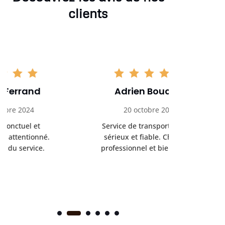
clients
Adrien Bouchet
Maxi
20 octobre 2024
2 nov
Service de transport médical
Ponc
sérieux et fiable. Chauffeur
profess
professionnel et bienveillant.
rendez-
s