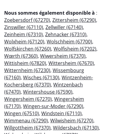
Nous sommes également disponible à
:
Zoebersdorf (67270)
,
Zittersheim (67290)
,
Zinswiller (67110)
,
Zellwiller (67140)
,
Zeinheim (67310)
,
Zehnacker (67310)
,
Wolxheim (67120)
,
Wolschheim (67700)
,
Wolfskirchen (67260)
,
Wolfisheim (67202)
,
Wœrth (67360)
,
Wiwersheim (67370)
,
Wittisheim (67820)
,
Wittersheim (67670)
,
Witternheim (67230)
,
Wissembourg
(67160)
,
Wisches (67130)
,
Wintzenheim-
Kochersberg (67370)
,
Wintzenbach
(67470)
,
Wintershouse (67590)
,
Wingersheim (67270)
,
Wingersheim
(67170)
,
Wingen-sur-Moder (67290)
,
Wingen (67510)
,
Windstein (67110)
,
Wimmenau (67290)
,
Wilwisheim (67270)
,
Willgottheim (67370)
,
Wildersbach (67130)
,