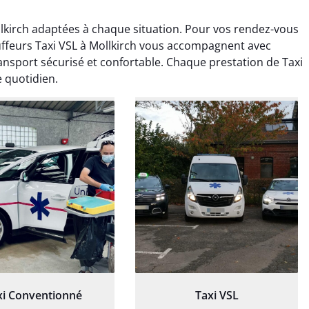
lkirch adaptées à chaque situation. Pour vos rendez-vous
ffeurs Taxi VSL à Mollkirch vous accompagnent avec
nsport sécurisé et confortable. Chaque prestation de Taxi
e quotidien.
ud Deschamps
Jérémy Ferrand
0 janvier 2025
8 septembre 2024
tisfait du transport,
Transport ponctuel et
s’est bien déroulé.
personnel très attentionné.
feur à l’écoute et
Très satisfait du service.
patient.
xi Conventionné
Taxi VSL