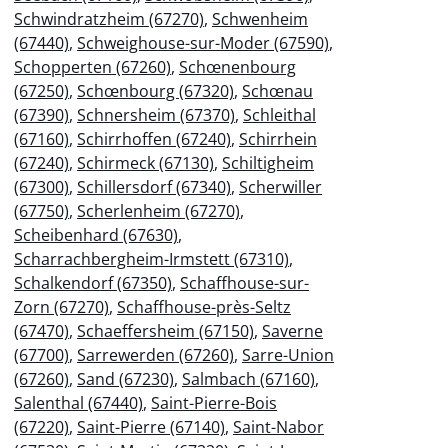
Schwindratzheim (67270)
,
Schwenheim
(67440)
,
Schweighouse-sur-Moder (67590)
,
Schopperten (67260)
,
Schœnenbourg
(67250)
,
Schœnbourg (67320)
,
Schœnau
(67390)
,
Schnersheim (67370)
,
Schleithal
(67160)
,
Schirrhoffen (67240)
,
Schirrhein
(67240)
,
Schirmeck (67130)
,
Schiltigheim
(67300)
,
Schillersdorf (67340)
,
Scherwiller
(67750)
,
Scherlenheim (67270)
,
Scheibenhard (67630)
,
Scharrachbergheim-Irmstett (67310)
,
Schalkendorf (67350)
,
Schaffhouse-sur-
Zorn (67270)
,
Schaffhouse-près-Seltz
(67470)
,
Schaeffersheim (67150)
,
Saverne
(67700)
,
Sarrewerden (67260)
,
Sarre-Union
(67260)
,
Sand (67230)
,
Salmbach (67160)
,
Salenthal (67440)
,
Saint-Pierre-Bois
(67220)
,
Saint-Pierre (67140)
,
Saint-Nabor