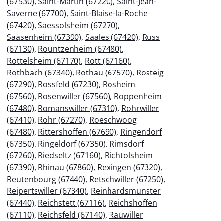
(67530)
,
Saint-Martin (67220)
,
Saint-Jean-
Saverne (67700)
,
Saint-Blaise-la-Roche
(67420)
,
Saessolsheim (67270)
,
Saasenheim (67390)
,
Saales (67420)
,
Russ
(67130)
,
Rountzenheim (67480)
,
Rottelsheim (67170)
,
Rott (67160)
,
Rothbach (67340)
,
Rothau (67570)
,
Rosteig
(67290)
,
Rossfeld (67230)
,
Rosheim
(67560)
,
Rosenwiller (67560)
,
Roppenheim
(67480)
,
Romanswiller (67310)
,
Rohrwiller
(67410)
,
Rohr (67270)
,
Roeschwoog
(67480)
,
Rittershoffen (67690)
,
Ringendorf
(67350)
,
Ringeldorf (67350)
,
Rimsdorf
(67260)
,
Riedseltz (67160)
,
Richtolsheim
(67390)
,
Rhinau (67860)
,
Rexingen (67320)
,
Reutenbourg (67440)
,
Retschwiller (67250)
,
Reipertswiller (67340)
,
Reinhardsmunster
(67440)
,
Reichstett (67116)
,
Reichshoffen
(67110)
,
Reichsfeld (67140)
,
Rauwiller