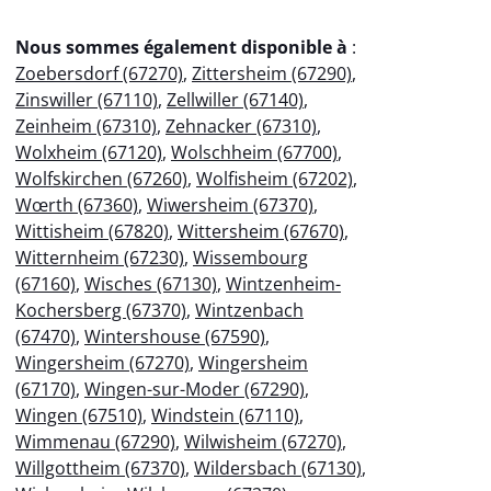
Nous sommes également disponible à
:
Zoebersdorf (67270)
,
Zittersheim (67290)
,
Zinswiller (67110)
,
Zellwiller (67140)
,
Zeinheim (67310)
,
Zehnacker (67310)
,
Wolxheim (67120)
,
Wolschheim (67700)
,
Wolfskirchen (67260)
,
Wolfisheim (67202)
,
Wœrth (67360)
,
Wiwersheim (67370)
,
Wittisheim (67820)
,
Wittersheim (67670)
,
Witternheim (67230)
,
Wissembourg
(67160)
,
Wisches (67130)
,
Wintzenheim-
Kochersberg (67370)
,
Wintzenbach
(67470)
,
Wintershouse (67590)
,
Wingersheim (67270)
,
Wingersheim
(67170)
,
Wingen-sur-Moder (67290)
,
Wingen (67510)
,
Windstein (67110)
,
Wimmenau (67290)
,
Wilwisheim (67270)
,
Willgottheim (67370)
,
Wildersbach (67130)
,