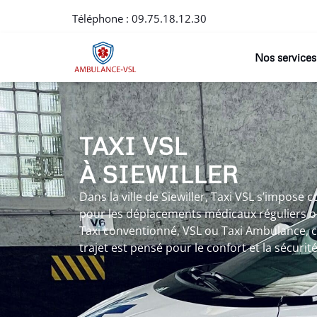
Téléphone :
09.75.18.12.30
Nos services
TAXI VSL
À SIEWILLER
Dans la ville de Siewiller, Taxi VSL s’impose
pour les déplacements médicaux réguliers ou
Taxi conventionné, VSL ou Taxi Ambulance, c
trajet est pensé pour le confort et la sécurit