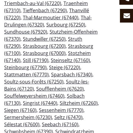
Triembach-au-Val (67220)
,
Traenheim
(67310)
,
Tieffenbach (67290)
,
Thanvillé
(67220)
,
Thal-Marmoutier (67440)
,
Thal-
Drulingen (67320)
,
Surbourg (67250)
,
Sundhouse (67920)
,
Stutzheim-Offenheim
(67370)
,
Stundwiller (67250)
,
Struth
(67290)
,
Strasbourg (67200)
,
Strasbourg
(67100)
,
Strasbourg (67000)
,
Stotzheim
(67140)
,
Still (67190)
,
Steinseltz (67160)
,
Steinbourg (67790)
,
Steige (67220)
,
Stattmatten (67770)
,
Sparsbach (67340)
,
Soultz-sous-Forêts (67250)
,
Soultz-les-
Bains (67120)
,
Soufflenheim (67620)
,
Souffelweyersheim (67460)
,
Solbach
(67130)
,
Singrist (67440)
,
Siltzheim (67260)
,
Siegen (67160)
,
Sessenheim (67770)
,
Sermersheim (67230)
,
Seltz (67470)
,
Sélestat (67600)
,
Seebach (67160)
,
Schwobsheim (67390)
,
Schwindratzheim