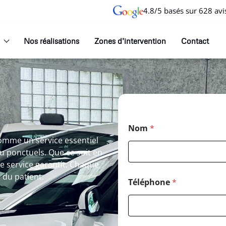
4.8/5 basés sur 628 avi
Nos réalisations
Zones d’intervention
Contact
Nom
*
 comme un service essentiel
 ponctuels. Que ce soit en
e service garantit. Chaque
é du patient.
Téléphone
*