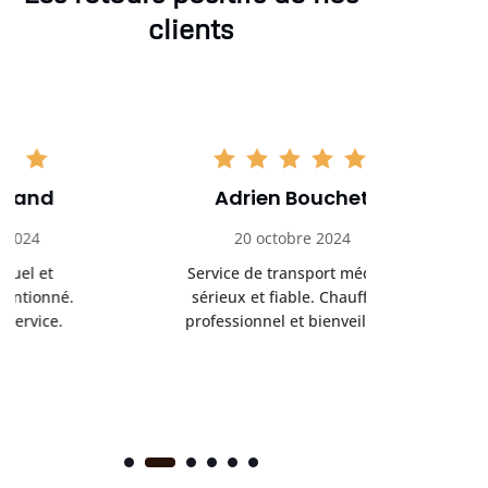
clients
Adrien Bouchet
Maxi
20 octobre 2024
2 nov
Service de transport médical
Ponc
sérieux et fiable. Chauffeur
profess
professionnel et bienveillant.
rendez-
s