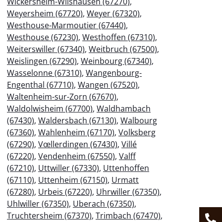
Wickersheim-Wilshausen (67270)
,
Weyersheim (67720)
,
Weyer (67320)
,
Westhouse-Marmoutier (67440)
,
Westhouse (67230)
,
Westhoffen (67310)
,
Weiterswiller (67340)
,
Weitbruch (67500)
,
Weislingen (67290)
,
Weinbourg (67340)
,
Wasselonne (67310)
,
Wangenbourg-
Engenthal (67710)
,
Wangen (67520)
,
Waltenheim-sur-Zorn (67670)
,
Waldolwisheim (67700)
,
Waldhambach
(67430)
,
Waldersbach (67130)
,
Walbourg
(67360)
,
Wahlenheim (67170)
,
Volksberg
(67290)
,
Vœllerdingen (67430)
,
Villé
(67220)
,
Vendenheim (67550)
,
Valff
(67210)
,
Uttwiller (67330)
,
Uttenhoffen
(67110)
,
Uttenheim (67150)
,
Urmatt
(67280)
,
Urbeis (67220)
,
Uhrwiller (67350)
,
Uhlwiller (67350)
,
Uberach (67350)
,
Truchtersheim (67370)
,
Trimbach (67470)
,