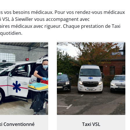
tous vos besoins médicaux. Pour vos rendez-vous médicaux
i VSL à Siewiller vous accompagnent avec
aires médicaux avec rigueur. Chaque prestation de Taxi
 quotidien.
ud Deschamps
Jérémy Ferrand
0 janvier 2025
8 septembre 2024
tisfait du transport,
Transport ponctuel et
s’est bien déroulé.
personnel très attentionné.
feur à l’écoute et
Très satisfait du service.
patient.
xi Conventionné
Taxi VSL