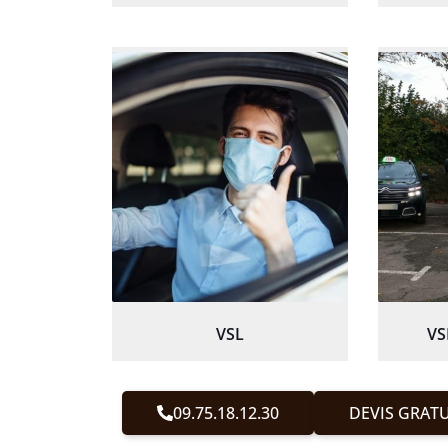
VSL
VS
09.75.18.12.30
DEVIS GRATU