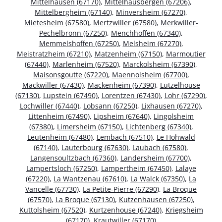
Mittelhausen (67170)
,
Mittelhausbergen (67206)
,
Mittelbergheim (67140)
,
Minversheim (67270)
,
Mietesheim (67580)
,
Mertzwiller (67580)
,
Merkwiller-
Pechelbronn (67250)
,
Menchhoffen (67340)
,
Memmelshoffen (67250)
,
Melsheim (67270)
,
Meistratzheim (67210)
,
Matzenheim (67150)
,
Marmoutier
(67440)
,
Marlenheim (67520)
,
Marckolsheim (67390)
,
Maisonsgoutte (67220)
,
Maennolsheim (67700)
,
Mackwiller (67430)
,
Mackenheim (67390)
,
Lutzelhouse
(67130)
,
Lupstein (67490)
,
Lorentzen (67430)
,
Lohr (67290)
,
Lochwiller (67440)
,
Lobsann (67250)
,
Lixhausen (67270)
,
Littenheim (67490)
,
Lipsheim (67640)
,
Lingolsheim
(67380)
,
Limersheim (67150)
,
Lichtenberg (67340)
,
Leutenheim (67480)
,
Lembach (67510)
,
Le Hohwald
(67140)
,
Lauterbourg (67630)
,
Laubach (67580)
,
Langensoultzbach (67360)
,
Landersheim (67700)
,
Lampertsloch (67250)
,
Lampertheim (67450)
,
Lalaye
(67220)
,
La Wantzenau (67610)
,
La Walck (67350)
,
La
Vancelle (67730)
,
La Petite-Pierre (67290)
,
La Broque
(67570)
,
La Broque (67130)
,
Kutzenhausen (67250)
,
Kuttolsheim (67520)
,
Kurtzenhouse (67240)
,
Kriegsheim
(67170)
,
Krautwiller (67170)