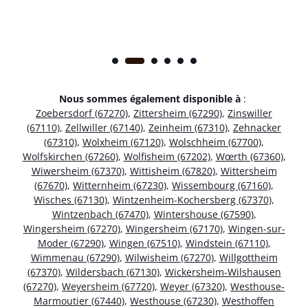
Nous sommes également disponible à
:
Zoebersdorf (67270)
,
Zittersheim (67290)
,
Zinswiller
(67110)
,
Zellwiller (67140)
,
Zeinheim (67310)
,
Zehnacker
(67310)
,
Wolxheim (67120)
,
Wolschheim (67700)
,
Wolfskirchen (67260)
,
Wolfisheim (67202)
,
Wœrth (67360)
,
Wiwersheim (67370)
,
Wittisheim (67820)
,
Wittersheim
(67670)
,
Witternheim (67230)
,
Wissembourg (67160)
,
Wisches (67130)
,
Wintzenheim-Kochersberg (67370)
,
Wintzenbach (67470)
,
Wintershouse (67590)
,
Wingersheim (67270)
,
Wingersheim (67170)
,
Wingen-sur-
Moder (67290)
,
Wingen (67510)
,
Windstein (67110)
,
Wimmenau (67290)
,
Wilwisheim (67270)
,
Willgottheim
(67370)
,
Wildersbach (67130)
,
Wickersheim-Wilshausen
(67270)
,
Weyersheim (67720)
,
Weyer (67320)
,
Westhouse-
Marmoutier (67440)
,
Westhouse (67230)
,
Westhoffen