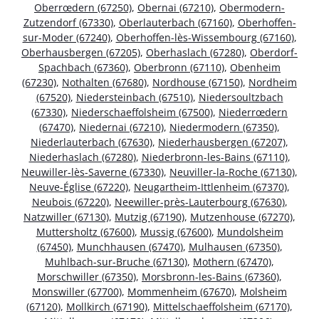
Oberrœdern (67250)
,
Obernai (67210)
,
Obermodern-
Zutzendorf (67330)
,
Oberlauterbach (67160)
,
Oberhoffen-
sur-Moder (67240)
,
Oberhoffen-lès-Wissembourg (67160)
,
Oberhausbergen (67205)
,
Oberhaslach (67280)
,
Oberdorf-
Spachbach (67360)
,
Oberbronn (67110)
,
Obenheim
(67230)
,
Nothalten (67680)
,
Nordhouse (67150)
,
Nordheim
(67520)
,
Niedersteinbach (67510)
,
Niedersoultzbach
(67330)
,
Niederschaeffolsheim (67500)
,
Niederrœdern
(67470)
,
Niedernai (67210)
,
Niedermodern (67350)
,
Niederlauterbach (67630)
,
Niederhausbergen (67207)
,
Niederhaslach (67280)
,
Niederbronn-les-Bains (67110)
,
Neuwiller-lès-Saverne (67330)
,
Neuviller-la-Roche (67130)
,
Neuve-Église (67220)
,
Neugartheim-Ittlenheim (67370)
,
Neubois (67220)
,
Neewiller-près-Lauterbourg (67630)
,
Natzwiller (67130)
,
Mutzig (67190)
,
Mutzenhouse (67270)
,
Muttersholtz (67600)
,
Mussig (67600)
,
Mundolsheim
(67450)
,
Munchhausen (67470)
,
Mulhausen (67350)
,
Muhlbach-sur-Bruche (67130)
,
Mothern (67470)
,
Morschwiller (67350)
,
Morsbronn-les-Bains (67360)
,
Monswiller (67700)
,
Mommenheim (67670)
,
Molsheim
(67120)
,
Mollkirch (67190)
,
Mittelschaeffolsheim (67170)
,