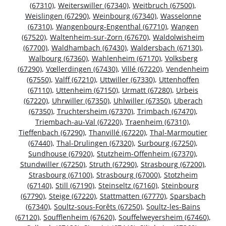
(67310)
,
Weiterswiller (67340)
,
Weitbruch (67500)
,
Weislingen (67290)
,
Weinbourg (67340)
,
Wasselonne
(67310)
,
Wangenbourg-Engenthal (67710)
,
Wangen
(67520)
,
Waltenheim-sur-Zorn (67670)
,
Waldolwisheim
(67700)
,
Waldhambach (67430)
,
Waldersbach (67130)
,
Walbourg (67360)
,
Wahlenheim (67170)
,
Volksberg
(67290)
,
Vœllerdingen (67430)
,
Villé (67220)
,
Vendenheim
(67550)
,
Valff (67210)
,
Uttwiller (67330)
,
Uttenhoffen
(67110)
,
Uttenheim (67150)
,
Urmatt (67280)
,
Urbeis
(67220)
,
Uhrwiller (67350)
,
Uhlwiller (67350)
,
Uberach
(67350)
,
Truchtersheim (67370)
,
Trimbach (67470)
,
Triembach-au-Val (67220)
,
Traenheim (67310)
,
Tieffenbach (67290)
,
Thanvillé (67220)
,
Thal-Marmoutier
(67440)
,
Thal-Drulingen (67320)
,
Surbourg (67250)
,
Sundhouse (67920)
,
Stutzheim-Offenheim (67370)
,
Stundwiller (67250)
,
Struth (67290)
,
Strasbourg (67200)
,
Strasbourg (67100)
,
Strasbourg (67000)
,
Stotzheim
(67140)
,
Still (67190)
,
Steinseltz (67160)
,
Steinbourg
(67790)
,
Steige (67220)
,
Stattmatten (67770)
,
Sparsbach
(67340)
,
Soultz-sous-Forêts (67250)
,
Soultz-les-Bains
(67120)
,
Soufflenheim (67620)
,
Souffelweyersheim (67460)
,