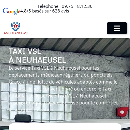
Téléphone :
09.75.18.12.30
4.8/5 basés sur 628 avis
TAXI VSL
À NEUHAEUSEL
Le service Taxi VSL à Neuhaeusel pour les
déplacements médicaux réguliers ou ponctuels.
Grâce à une flotte de véhicules adaptés comme le
Taxi VSL, le VSL conventionné ou encore le Taxi
Ambulance, le service Taxi VSL à Neuhaeusel
assure. Chaque trajet est pensé pour le confort et
la sécurité du patient.