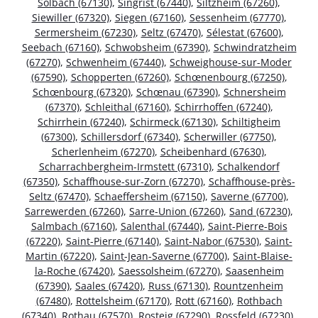
Solbach (67130)
,
Singrist (67440)
,
Siltzheim (67260)
,
Siewiller (67320)
,
Siegen (67160)
,
Sessenheim (67770)
,
Sermersheim (67230)
,
Seltz (67470)
,
Sélestat (67600)
,
Seebach (67160)
,
Schwobsheim (67390)
,
Schwindratzheim
(67270)
,
Schwenheim (67440)
,
Schweighouse-sur-Moder
(67590)
,
Schopperten (67260)
,
Schœnenbourg (67250)
,
Schœnbourg (67320)
,
Schœnau (67390)
,
Schnersheim
(67370)
,
Schleithal (67160)
,
Schirrhoffen (67240)
,
Schirrhein (67240)
,
Schirmeck (67130)
,
Schiltigheim
(67300)
,
Schillersdorf (67340)
,
Scherwiller (67750)
,
Scherlenheim (67270)
,
Scheibenhard (67630)
,
Scharrachbergheim-Irmstett (67310)
,
Schalkendorf
(67350)
,
Schaffhouse-sur-Zorn (67270)
,
Schaffhouse-près-
Seltz (67470)
,
Schaeffersheim (67150)
,
Saverne (67700)
,
Sarrewerden (67260)
,
Sarre-Union (67260)
,
Sand (67230)
,
Salmbach (67160)
,
Salenthal (67440)
,
Saint-Pierre-Bois
(67220)
,
Saint-Pierre (67140)
,
Saint-Nabor (67530)
,
Saint-
Martin (67220)
,
Saint-Jean-Saverne (67700)
,
Saint-Blaise-
la-Roche (67420)
,
Saessolsheim (67270)
,
Saasenheim
(67390)
,
Saales (67420)
,
Russ (67130)
,
Rountzenheim
(67480)
,
Rottelsheim (67170)
,
Rott (67160)
,
Rothbach
(67340)
,
Rothau (67570)
,
Rosteig (67290)
,
Rossfeld (67230)
,