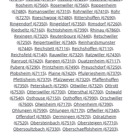
Rosheim (67560)
,
Rosenwiller (67560)
,
Roppenheim
(67480)
,
Romanswiller (67310)
,
Rohrwiller (67410)
,
Rohr
(67270)
,
Roeschwoog (67480)
,
Rittershoffen (67690)
,
Ringendorf (67350)
,
Ringeldorf (67350)
,
Rimsdorf (67260)
,
Riedseltz (67160)
,
Richtolsheim (67390)
,
Rhinau (67860)
,
Rexingen (67320)
,
Reutenbourg (67440)
,
Retschwiller
(67250)
,
Reipertswiller (67340)
,
Reinhardsmunster
(67440)
,
Reichstett (67116)
,
Reichshoffen (67110)
,
Reichsfeld (67140)
,
Rauwiller (67320)
,
Ratzwiller (67430)
,
Ranrupt (67420)
,
Rangen (67310)
,
Quatzenheim (67117)
,
Puberg (67290)
,
Printzheim (67490)
,
Preuschdorf (67250)
,
Plobsheim (67115)
,
Plaine (67420)
,
Pfulgriesheim (67370)
,
Pfettisheim (67370)
,
Pfalzweyer (67320)
,
Pfaffenhoffen
(67350)
,
Petersbach (67290)
,
Ottwiller (67320)
,
Ottrott
(67530)
,
Otterswiller (67700)
,
Ottersthal (67700)
,
Ostwald
(67540)
,
Osthouse (67150)
,
Osthoffen (67990)
,
Orschwiller
(67600)
,
Olwisheim (67170)
,
Ohnenheim (67390)
,
Ohlungen (67590)
,
Ohlungen (67170)
,
Offwiller (67340)
,
Offendorf (67850)
,
Oermingen (67970)
,
Odratzheim
(67520)
,
Obersteinbach (67510)
,
Obersteigen (67710)
,
Obersoultzbach (67330)
,
Oberschaeffolsheim (67203)
,