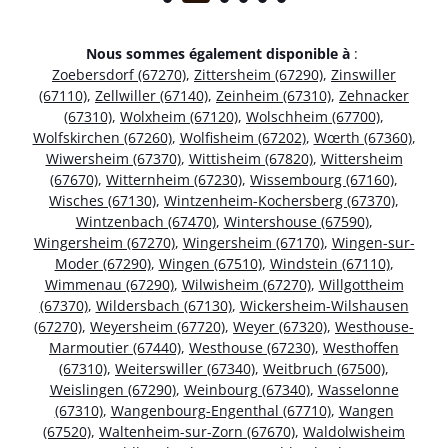
Nous sommes également disponible à
:
Zoebersdorf (67270)
,
Zittersheim (67290)
,
Zinswiller
(67110)
,
Zellwiller (67140)
,
Zeinheim (67310)
,
Zehnacker
(67310)
,
Wolxheim (67120)
,
Wolschheim (67700)
,
Wolfskirchen (67260)
,
Wolfisheim (67202)
,
Wœrth (67360)
,
Wiwersheim (67370)
,
Wittisheim (67820)
,
Wittersheim
(67670)
,
Witternheim (67230)
,
Wissembourg (67160)
,
Wisches (67130)
,
Wintzenheim-Kochersberg (67370)
,
Wintzenbach (67470)
,
Wintershouse (67590)
,
Wingersheim (67270)
,
Wingersheim (67170)
,
Wingen-sur-
Moder (67290)
,
Wingen (67510)
,
Windstein (67110)
,
Wimmenau (67290)
,
Wilwisheim (67270)
,
Willgottheim
(67370)
,
Wildersbach (67130)
,
Wickersheim-Wilshausen
(67270)
,
Weyersheim (67720)
,
Weyer (67320)
,
Westhouse-
Marmoutier (67440)
,
Westhouse (67230)
,
Westhoffen
(67310)
,
Weiterswiller (67340)
,
Weitbruch (67500)
,
Weislingen (67290)
,
Weinbourg (67340)
,
Wasselonne
(67310)
,
Wangenbourg-Engenthal (67710)
,
Wangen
(67520)
,
Waltenheim-sur-Zorn (67670)
,
Waldolwisheim