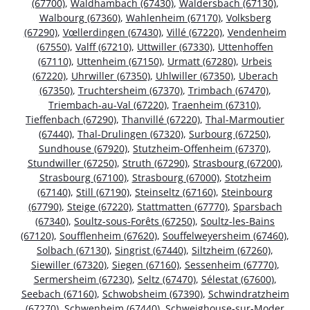
(67700)
,
Waldhambach (67430)
,
Waldersbach (67130)
,
Walbourg (67360)
,
Wahlenheim (67170)
,
Volksberg
(67290)
,
Vœllerdingen (67430)
,
Villé (67220)
,
Vendenheim
(67550)
,
Valff (67210)
,
Uttwiller (67330)
,
Uttenhoffen
(67110)
,
Uttenheim (67150)
,
Urmatt (67280)
,
Urbeis
(67220)
,
Uhrwiller (67350)
,
Uhlwiller (67350)
,
Uberach
(67350)
,
Truchtersheim (67370)
,
Trimbach (67470)
,
Triembach-au-Val (67220)
,
Traenheim (67310)
,
Tieffenbach (67290)
,
Thanvillé (67220)
,
Thal-Marmoutier
(67440)
,
Thal-Drulingen (67320)
,
Surbourg (67250)
,
Sundhouse (67920)
,
Stutzheim-Offenheim (67370)
,
Stundwiller (67250)
,
Struth (67290)
,
Strasbourg (67200)
,
Strasbourg (67100)
,
Strasbourg (67000)
,
Stotzheim
(67140)
,
Still (67190)
,
Steinseltz (67160)
,
Steinbourg
(67790)
,
Steige (67220)
,
Stattmatten (67770)
,
Sparsbach
(67340)
,
Soultz-sous-Forêts (67250)
,
Soultz-les-Bains
(67120)
,
Soufflenheim (67620)
,
Souffelweyersheim (67460)
,
Solbach (67130)
,
Singrist (67440)
,
Siltzheim (67260)
,
Siewiller (67320)
,
Siegen (67160)
,
Sessenheim (67770)
,
Sermersheim (67230)
,
Seltz (67470)
,
Sélestat (67600)
,
Seebach (67160)
,
Schwobsheim (67390)
,
Schwindratzheim
(67270)
,
Schwenheim (67440)
,
Schweighouse-sur-Moder