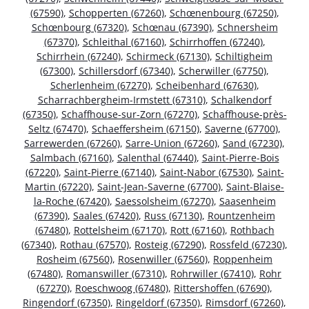
(67590)
,
Schopperten (67260)
,
Schœnenbourg (67250)
,
Schœnbourg (67320)
,
Schœnau (67390)
,
Schnersheim
(67370)
,
Schleithal (67160)
,
Schirrhoffen (67240)
,
Schirrhein (67240)
,
Schirmeck (67130)
,
Schiltigheim
(67300)
,
Schillersdorf (67340)
,
Scherwiller (67750)
,
Scherlenheim (67270)
,
Scheibenhard (67630)
,
Scharrachbergheim-Irmstett (67310)
,
Schalkendorf
(67350)
,
Schaffhouse-sur-Zorn (67270)
,
Schaffhouse-près-
Seltz (67470)
,
Schaeffersheim (67150)
,
Saverne (67700)
,
Sarrewerden (67260)
,
Sarre-Union (67260)
,
Sand (67230)
,
Salmbach (67160)
,
Salenthal (67440)
,
Saint-Pierre-Bois
(67220)
,
Saint-Pierre (67140)
,
Saint-Nabor (67530)
,
Saint-
Martin (67220)
,
Saint-Jean-Saverne (67700)
,
Saint-Blaise-
la-Roche (67420)
,
Saessolsheim (67270)
,
Saasenheim
(67390)
,
Saales (67420)
,
Russ (67130)
,
Rountzenheim
(67480)
,
Rottelsheim (67170)
,
Rott (67160)
,
Rothbach
(67340)
,
Rothau (67570)
,
Rosteig (67290)
,
Rossfeld (67230)
,
Rosheim (67560)
,
Rosenwiller (67560)
,
Roppenheim
(67480)
,
Romanswiller (67310)
,
Rohrwiller (67410)
,
Rohr
(67270)
,
Roeschwoog (67480)
,
Rittershoffen (67690)
,
Ringendorf (67350)
,
Ringeldorf (67350)
,
Rimsdorf (67260)
,