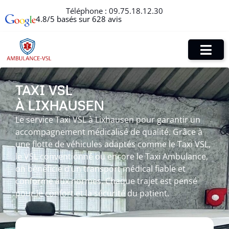
Téléphone :
09.75.18.12.30
4.8/5 basés sur 628 avis
TAXI VSL
À LIXHAUSEN
Le service Taxi VSL à Lixhausen pour garantir un
accompagnement médicalisé de qualité. Grâce à
une flotte de véhicules adaptés comme le Taxi VSL,
le VSL conventionné ou encore le Taxi Ambulance,
on bénéficie d’un transport médical fiable et
conforme aux normes. Chaque trajet est pensé
pour le confort et la sécurité du patient.