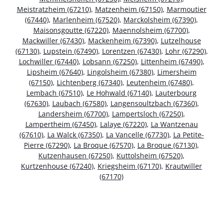
Meistratzheim (67210)
,
Matzenheim (67150)
,
Marmoutier
(67440)
,
Marlenheim (67520)
,
Marckolsheim (67390)
,
Maisonsgoutte (67220)
,
Maennolsheim (67700)
,
Mackwiller (67430)
,
Mackenheim (67390)
,
Lutzelhouse
(67130)
,
Lupstein (67490)
,
Lorentzen (67430)
,
Lohr (67290)
,
Lochwiller (67440)
,
Lobsann (67250)
,
Littenheim (67490)
,
Lipsheim (67640)
,
Lingolsheim (67380)
,
Limersheim
(67150)
,
Lichtenberg (67340)
,
Leutenheim (67480)
,
Lembach (67510)
,
Le Hohwald (67140)
,
Lauterbourg
(67630)
,
Laubach (67580)
,
Langensoultzbach (67360)
,
Landersheim (67700)
,
Lampertsloch (67250)
,
Lampertheim (67450)
,
Lalaye (67220)
,
La Wantzenau
(67610)
,
La Walck (67350)
,
La Vancelle (67730)
,
La Petite-
Pierre (67290)
,
La Broque (67570)
,
La Broque (67130)
,
Kutzenhausen (67250)
,
Kuttolsheim (67520)
,
Kurtzenhouse (67240)
,
Kriegsheim (67170)
,
Krautwiller
(67170)