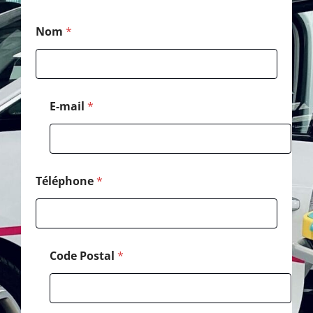
M
Nom
*
e
s
s
a
g
e
E-mail
*
*
*
Téléphone
*
Code Postal
*