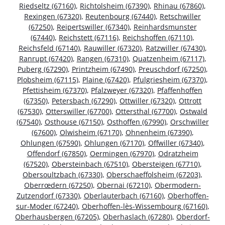
Riedseltz (67160)
,
Richtolsheim (67390)
,
Rhinau (67860)
,
Rexingen (67320)
,
Reutenbourg (67440)
,
Retschwiller
(67250)
,
Reipertswiller (67340)
,
Reinhardsmunster
(67440)
,
Reichstett (67116)
,
Reichshoffen (67110)
,
Reichsfeld (67140)
,
Rauwiller (67320)
,
Ratzwiller (67430)
,
Ranrupt (67420)
,
Rangen (67310)
,
Quatzenheim (67117)
,
Puberg (67290)
,
Printzheim (67490)
,
Preuschdorf (67250)
,
Plobsheim (67115)
,
Plaine (67420)
,
Pfulgriesheim (67370)
,
Pfettisheim (67370)
,
Pfalzweyer (67320)
,
Pfaffenhoffen
(67350)
,
Petersbach (67290)
,
Ottwiller (67320)
,
Ottrott
(67530)
,
Otterswiller (67700)
,
Ottersthal (67700)
,
Ostwald
(67540)
,
Osthouse (67150)
,
Osthoffen (67990)
,
Orschwiller
(67600)
,
Olwisheim (67170)
,
Ohnenheim (67390)
,
Ohlungen (67590)
,
Ohlungen (67170)
,
Offwiller (67340)
,
Offendorf (67850)
,
Oermingen (67970)
,
Odratzheim
(67520)
,
Obersteinbach (67510)
,
Obersteigen (67710)
,
Obersoultzbach (67330)
,
Oberschaeffolsheim (67203)
,
Oberrœdern (67250)
,
Obernai (67210)
,
Obermodern-
Zutzendorf (67330)
,
Oberlauterbach (67160)
,
Oberhoffen-
sur-Moder (67240)
,
Oberhoffen-lès-Wissembourg (67160)
,
Oberhausbergen (67205)
,
Oberhaslach (67280)
,
Oberdorf-