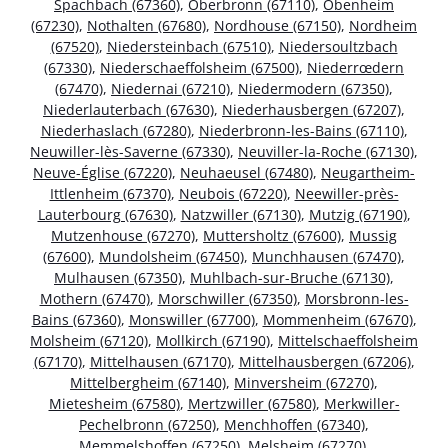
Spachbach (67360)
,
Oberbronn (67110)
,
Obenheim
(67230)
,
Nothalten (67680)
,
Nordhouse (67150)
,
Nordheim
(67520)
,
Niedersteinbach (67510)
,
Niedersoultzbach
(67330)
,
Niederschaeffolsheim (67500)
,
Niederrœdern
(67470)
,
Niedernai (67210)
,
Niedermodern (67350)
,
Niederlauterbach (67630)
,
Niederhausbergen (67207)
,
Niederhaslach (67280)
,
Niederbronn-les-Bains (67110)
,
Neuwiller-lès-Saverne (67330)
,
Neuviller-la-Roche (67130)
,
Neuve-Église (67220)
,
Neuhaeusel (67480)
,
Neugartheim-
Ittlenheim (67370)
,
Neubois (67220)
,
Neewiller-près-
Lauterbourg (67630)
,
Natzwiller (67130)
,
Mutzig (67190)
,
Mutzenhouse (67270)
,
Muttersholtz (67600)
,
Mussig
(67600)
,
Mundolsheim (67450)
,
Munchhausen (67470)
,
Mulhausen (67350)
,
Muhlbach-sur-Bruche (67130)
,
Mothern (67470)
,
Morschwiller (67350)
,
Morsbronn-les-
Bains (67360)
,
Monswiller (67700)
,
Mommenheim (67670)
,
Molsheim (67120)
,
Mollkirch (67190)
,
Mittelschaeffolsheim
(67170)
,
Mittelhausen (67170)
,
Mittelhausbergen (67206)
,
Mittelbergheim (67140)
,
Minversheim (67270)
,
Mietesheim (67580)
,
Mertzwiller (67580)
,
Merkwiller-
Pechelbronn (67250)
,
Menchhoffen (67340)
,
Memmelshoffen (67250)
,
Melsheim (67270)
,