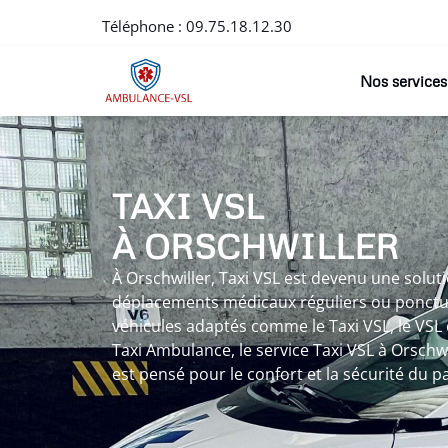
Téléphone :
09.75.18.12.30
Nos services
TAXI VSL
À ORSCHWILLER
À Orschwiller, Taxi VSL est devenu une solut
déplacements médicaux réguliers ou ponctue
véhicules adaptés comme le Taxi VSL, le VSL
Taxi Ambulance, le service Taxi VSL à Orschwi
est pensé pour le confort et la sécurité du pa