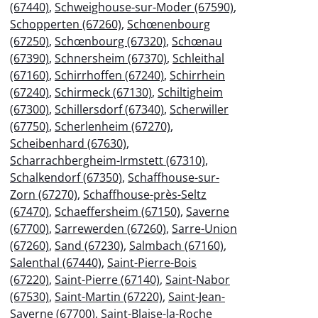
(67440)
,
Schweighouse-sur-Moder (67590)
,
Schopperten (67260)
,
Schœnenbourg
(67250)
,
Schœnbourg (67320)
,
Schœnau
(67390)
,
Schnersheim (67370)
,
Schleithal
(67160)
,
Schirrhoffen (67240)
,
Schirrhein
(67240)
,
Schirmeck (67130)
,
Schiltigheim
(67300)
,
Schillersdorf (67340)
,
Scherwiller
(67750)
,
Scherlenheim (67270)
,
Scheibenhard (67630)
,
Scharrachbergheim-Irmstett (67310)
,
Schalkendorf (67350)
,
Schaffhouse-sur-
Zorn (67270)
,
Schaffhouse-près-Seltz
(67470)
,
Schaeffersheim (67150)
,
Saverne
(67700)
,
Sarrewerden (67260)
,
Sarre-Union
(67260)
,
Sand (67230)
,
Salmbach (67160)
,
Salenthal (67440)
,
Saint-Pierre-Bois
(67220)
,
Saint-Pierre (67140)
,
Saint-Nabor
(67530)
,
Saint-Martin (67220)
,
Saint-Jean-
Saverne (67700)
,
Saint-Blaise-la-Roche