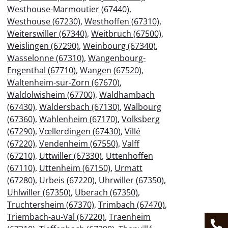
Westhouse-Marmoutier (67440)
,
Westhouse (67230)
,
Westhoffen (67310)
,
Weiterswiller (67340)
,
Weitbruch (67500)
,
Weislingen (67290)
,
Weinbourg (67340)
,
Wasselonne (67310)
,
Wangenbourg-
Engenthal (67710)
,
Wangen (67520)
,
Waltenheim-sur-Zorn (67670)
,
Waldolwisheim (67700)
,
Waldhambach
(67430)
,
Waldersbach (67130)
,
Walbourg
(67360)
,
Wahlenheim (67170)
,
Volksberg
(67290)
,
Vœllerdingen (67430)
,
Villé
(67220)
,
Vendenheim (67550)
,
Valff
(67210)
,
Uttwiller (67330)
,
Uttenhoffen
(67110)
,
Uttenheim (67150)
,
Urmatt
(67280)
,
Urbeis (67220)
,
Uhrwiller (67350)
,
Uhlwiller (67350)
,
Uberach (67350)
,
Truchtersheim (67370)
,
Trimbach (67470)
,
Triembach-au-Val (67220)
,
Traenheim