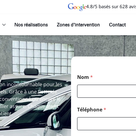
4.8/5 basés sur 628 avi
Nos réalisations
Zones d’intervention
Contact
Nom
*
ion incontournable pour les
ls. Grâce à une flotte de
 conventionné ou encore le
ller assure. Chaque trajet
Téléphone
*
tient.