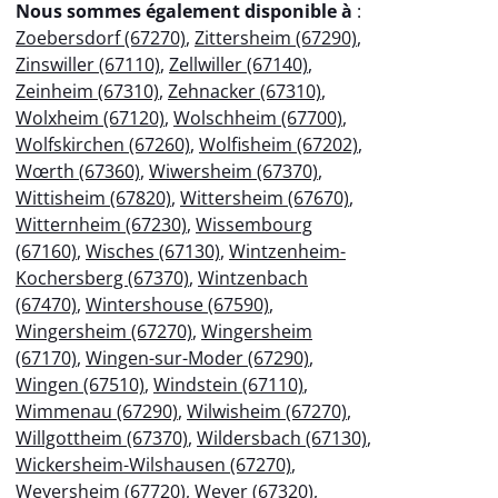
Nous sommes également disponible à
:
Zoebersdorf (67270)
,
Zittersheim (67290)
,
Zinswiller (67110)
,
Zellwiller (67140)
,
Zeinheim (67310)
,
Zehnacker (67310)
,
Wolxheim (67120)
,
Wolschheim (67700)
,
Wolfskirchen (67260)
,
Wolfisheim (67202)
,
Wœrth (67360)
,
Wiwersheim (67370)
,
Wittisheim (67820)
,
Wittersheim (67670)
,
Witternheim (67230)
,
Wissembourg
(67160)
,
Wisches (67130)
,
Wintzenheim-
Kochersberg (67370)
,
Wintzenbach
(67470)
,
Wintershouse (67590)
,
Wingersheim (67270)
,
Wingersheim
(67170)
,
Wingen-sur-Moder (67290)
,
Wingen (67510)
,
Windstein (67110)
,
Wimmenau (67290)
,
Wilwisheim (67270)
,
Willgottheim (67370)
,
Wildersbach (67130)
,
Wickersheim-Wilshausen (67270)
,
Weyersheim (67720)
,
Weyer (67320)
,