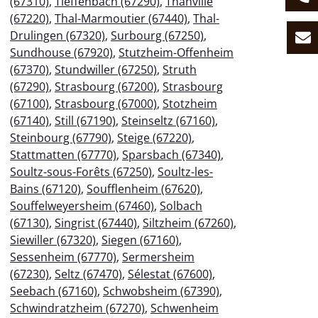
(67310)
,
Tieffenbach (67290)
,
Thanvillé
(67220)
,
Thal-Marmoutier (67440)
,
Thal-
Drulingen (67320)
,
Surbourg (67250)
,
Sundhouse (67920)
,
Stutzheim-Offenheim
(67370)
,
Stundwiller (67250)
,
Struth
(67290)
,
Strasbourg (67200)
,
Strasbourg
(67100)
,
Strasbourg (67000)
,
Stotzheim
(67140)
,
Still (67190)
,
Steinseltz (67160)
,
Steinbourg (67790)
,
Steige (67220)
,
Stattmatten (67770)
,
Sparsbach (67340)
,
Soultz-sous-Forêts (67250)
,
Soultz-les-
Bains (67120)
,
Soufflenheim (67620)
,
Souffelweyersheim (67460)
,
Solbach
(67130)
,
Singrist (67440)
,
Siltzheim (67260)
,
Siewiller (67320)
,
Siegen (67160)
,
Sessenheim (67770)
,
Sermersheim
(67230)
,
Seltz (67470)
,
Sélestat (67600)
,
Seebach (67160)
,
Schwobsheim (67390)
,
Schwindratzheim (67270)
,
Schwenheim