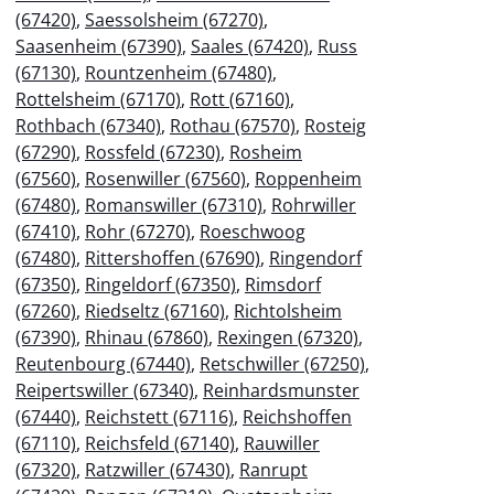
(67420)
,
Saessolsheim (67270)
,
Saasenheim (67390)
,
Saales (67420)
,
Russ
(67130)
,
Rountzenheim (67480)
,
Rottelsheim (67170)
,
Rott (67160)
,
Rothbach (67340)
,
Rothau (67570)
,
Rosteig
(67290)
,
Rossfeld (67230)
,
Rosheim
(67560)
,
Rosenwiller (67560)
,
Roppenheim
(67480)
,
Romanswiller (67310)
,
Rohrwiller
(67410)
,
Rohr (67270)
,
Roeschwoog
(67480)
,
Rittershoffen (67690)
,
Ringendorf
(67350)
,
Ringeldorf (67350)
,
Rimsdorf
(67260)
,
Riedseltz (67160)
,
Richtolsheim
(67390)
,
Rhinau (67860)
,
Rexingen (67320)
,
Reutenbourg (67440)
,
Retschwiller (67250)
,
Reipertswiller (67340)
,
Reinhardsmunster
(67440)
,
Reichstett (67116)
,
Reichshoffen
(67110)
,
Reichsfeld (67140)
,
Rauwiller
(67320)
,
Ratzwiller (67430)
,
Ranrupt