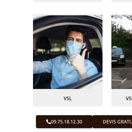
VSL
VS
09.75.18.12.30
DEVIS GRATU