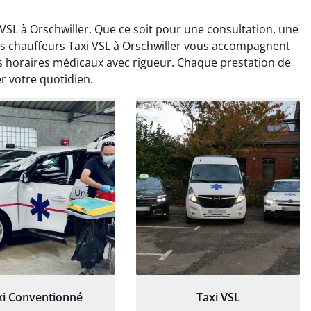
SL à Orschwiller. Que ce soit pour une consultation, une
nos chauffeurs Taxi VSL à Orschwiller vous accompagnent
s horaires médicaux avec rigueur. Chaque prestation de
r votre quotidien.
ud Deschamps
Jérémy Ferrand
0 janvier 2025
8 septembre 2024
tisfait du transport,
Transport ponctuel et
s’est bien déroulé.
personnel très attentionné.
feur à l’écoute et
Très satisfait du service.
patient.
xi Conventionné
Taxi VSL