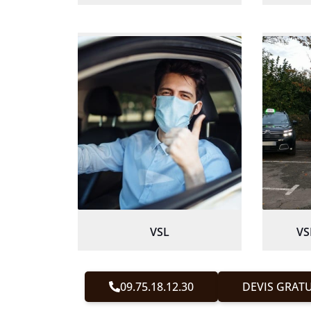
VSL
VS
09.75.18.12.30
DEVIS GRATU