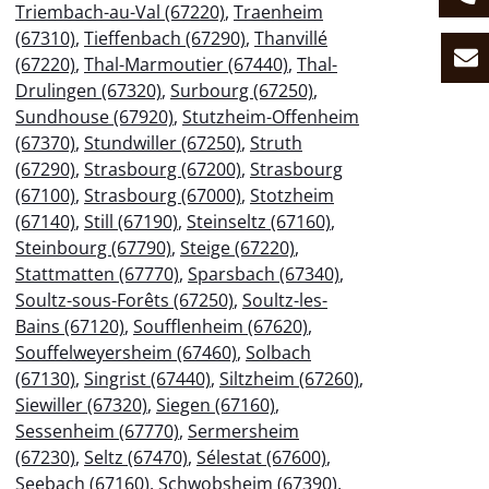
Triembach-au-Val (67220)
,
Traenheim
(67310)
,
Tieffenbach (67290)
,
Thanvillé
(67220)
,
Thal-Marmoutier (67440)
,
Thal-
Drulingen (67320)
,
Surbourg (67250)
,
Sundhouse (67920)
,
Stutzheim-Offenheim
(67370)
,
Stundwiller (67250)
,
Struth
(67290)
,
Strasbourg (67200)
,
Strasbourg
(67100)
,
Strasbourg (67000)
,
Stotzheim
(67140)
,
Still (67190)
,
Steinseltz (67160)
,
Steinbourg (67790)
,
Steige (67220)
,
Stattmatten (67770)
,
Sparsbach (67340)
,
Soultz-sous-Forêts (67250)
,
Soultz-les-
Bains (67120)
,
Soufflenheim (67620)
,
Souffelweyersheim (67460)
,
Solbach
(67130)
,
Singrist (67440)
,
Siltzheim (67260)
,
Siewiller (67320)
,
Siegen (67160)
,
Sessenheim (67770)
,
Sermersheim
(67230)
,
Seltz (67470)
,
Sélestat (67600)
,
Seebach (67160)
,
Schwobsheim (67390)
,