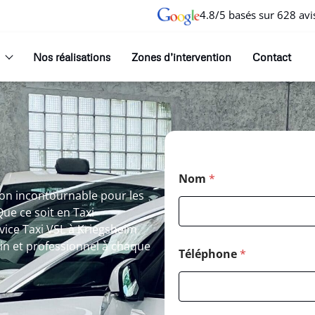
4.8/5 basés sur 628 avi
Nos réalisations
Zones d’intervention
Contact
Nom
*
ion incontournable pour les
ue ce soit en Taxi
vice Taxi VSL à Kriegsheim
in et professionnel à chaque
Téléphone
*