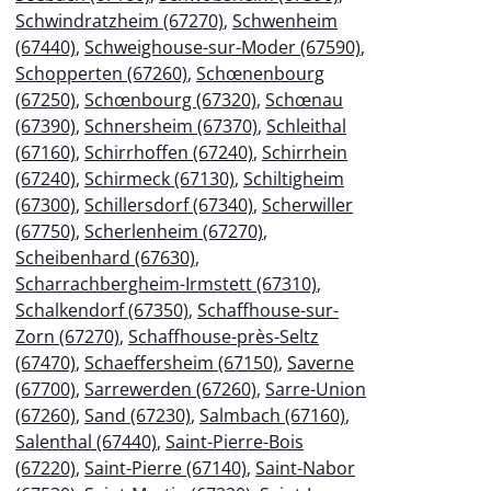
Schwindratzheim (67270)
,
Schwenheim
(67440)
,
Schweighouse-sur-Moder (67590)
,
Schopperten (67260)
,
Schœnenbourg
(67250)
,
Schœnbourg (67320)
,
Schœnau
(67390)
,
Schnersheim (67370)
,
Schleithal
(67160)
,
Schirrhoffen (67240)
,
Schirrhein
(67240)
,
Schirmeck (67130)
,
Schiltigheim
(67300)
,
Schillersdorf (67340)
,
Scherwiller
(67750)
,
Scherlenheim (67270)
,
Scheibenhard (67630)
,
Scharrachbergheim-Irmstett (67310)
,
Schalkendorf (67350)
,
Schaffhouse-sur-
Zorn (67270)
,
Schaffhouse-près-Seltz
(67470)
,
Schaeffersheim (67150)
,
Saverne
(67700)
,
Sarrewerden (67260)
,
Sarre-Union
(67260)
,
Sand (67230)
,
Salmbach (67160)
,
Salenthal (67440)
,
Saint-Pierre-Bois
(67220)
,
Saint-Pierre (67140)
,
Saint-Nabor