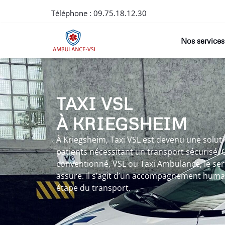
Téléphone :
09.75.18.12.30
Nos services
TAXI VSL
À KRIEGSHEIM
À Kriegsheim, Taxi VSL est devenu une solut
patients nécessitant un transport sécurisé. Q
conventionné, VSL ou Taxi Ambulance, le ser
assure. Il s’agit d’un accompagnement huma
étape du transport.