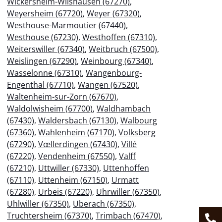
Wickersheim-Wilshausen (67270)
,
Weyersheim (67720)
,
Weyer (67320)
,
Westhouse-Marmoutier (67440)
,
Westhouse (67230)
,
Westhoffen (67310)
,
Weiterswiller (67340)
,
Weitbruch (67500)
,
Weislingen (67290)
,
Weinbourg (67340)
,
Wasselonne (67310)
,
Wangenbourg-
Engenthal (67710)
,
Wangen (67520)
,
Waltenheim-sur-Zorn (67670)
,
Waldolwisheim (67700)
,
Waldhambach
(67430)
,
Waldersbach (67130)
,
Walbourg
(67360)
,
Wahlenheim (67170)
,
Volksberg
(67290)
,
Vœllerdingen (67430)
,
Villé
(67220)
,
Vendenheim (67550)
,
Valff
(67210)
,
Uttwiller (67330)
,
Uttenhoffen
(67110)
,
Uttenheim (67150)
,
Urmatt
(67280)
,
Urbeis (67220)
,
Uhrwiller (67350)
,
Uhlwiller (67350)
,
Uberach (67350)
,
Truchtersheim (67370)
,
Trimbach (67470)
,