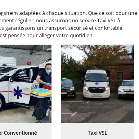
egsheim adaptées à chaque situation. Que ce soit pour une
tement régulier, nous assurons un service Taxi VSL à
 garantissons un transport sécurisé et confortable.
est pensée pour alléger votre quotidien.
ud Deschamps
Jérémy Ferrand
0 janvier 2025
8 septembre 2024
tisfait du transport,
Transport ponctuel et
s’est bien déroulé.
personnel très attentionné.
feur à l’écoute et
Très satisfait du service.
patient.
xi Conventionné
Taxi VSL