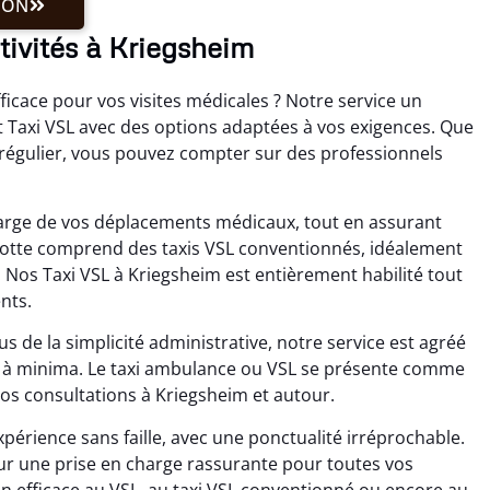
ION
ctivités à Kriegsheim
icace pour vos visites médicales ? Notre service un
Taxi VSL avec des options adaptées à vos exigences. Que
t régulier, vous pouvez compter sur des professionnels
charge de vos déplacements médicaux, tout en assurant
 flotte comprend des taxis VSL conventionnés, idéalement
 Nos Taxi VSL à Kriegsheim est entièrement habilité tout
nts.
s de la simplicité administrative, notre service est agréé
rais à minima. Le taxi ambulance ou VSL se présente comme
 vos consultations à Kriegsheim et autour.
périence sans faille, avec une ponctualité irréprochable.
our une prise en charge rassurante pour toutes vos
 efficace au VSL, au taxi VSL conventionné ou encore au