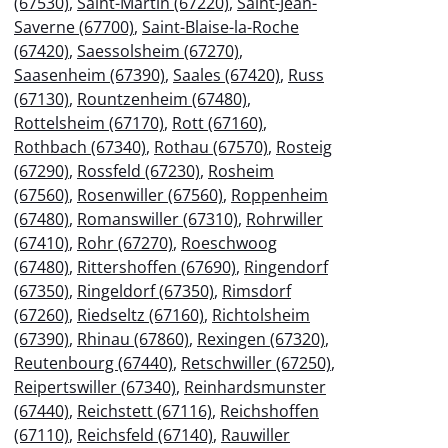
(67530)
,
Saint-Martin (67220)
,
Saint-Jean-
Saverne (67700)
,
Saint-Blaise-la-Roche
(67420)
,
Saessolsheim (67270)
,
Saasenheim (67390)
,
Saales (67420)
,
Russ
(67130)
,
Rountzenheim (67480)
,
Rottelsheim (67170)
,
Rott (67160)
,
Rothbach (67340)
,
Rothau (67570)
,
Rosteig
(67290)
,
Rossfeld (67230)
,
Rosheim
(67560)
,
Rosenwiller (67560)
,
Roppenheim
(67480)
,
Romanswiller (67310)
,
Rohrwiller
(67410)
,
Rohr (67270)
,
Roeschwoog
(67480)
,
Rittershoffen (67690)
,
Ringendorf
(67350)
,
Ringeldorf (67350)
,
Rimsdorf
(67260)
,
Riedseltz (67160)
,
Richtolsheim
(67390)
,
Rhinau (67860)
,
Rexingen (67320)
,
Reutenbourg (67440)
,
Retschwiller (67250)
,
Reipertswiller (67340)
,
Reinhardsmunster
(67440)
,
Reichstett (67116)
,
Reichshoffen
(67110)
,
Reichsfeld (67140)
,
Rauwiller