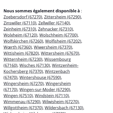
Nous sommes également disponible à
:
Zoebersdorf (67270)
,
Zittersheim (67290)
,
Zinswiller (67110)
,
Zellwiller (67140)
,
Zeinheim (67310)
,
Zehnacker (67310)
,
Wolxheim (67120)
,
Wolschheim (67700)
,
Wolfskirchen (67260)
,
Wolfisheim (67202)
,
Wœrth (67360)
,
Wiwersheim (67370)
,
Wittisheim (67820)
,
Wittersheim (67670)
,
Witternheim (67230)
,
Wissembourg
(67160)
,
Wisches (67130)
,
Wintzenheim-
Kochersberg (67370)
,
Wintzenbach
(67470)
,
Wintershouse (67590)
,
Wingersheim (67270)
,
Wingersheim
(67170)
,
Wingen-sur-Moder (67290)
,
Wingen (67510)
,
Windstein (67110)
,
Wimmenau (67290)
,
Wilwisheim (67270)
,
Willgottheim (67370)
,
Wildersbach (67130)
,