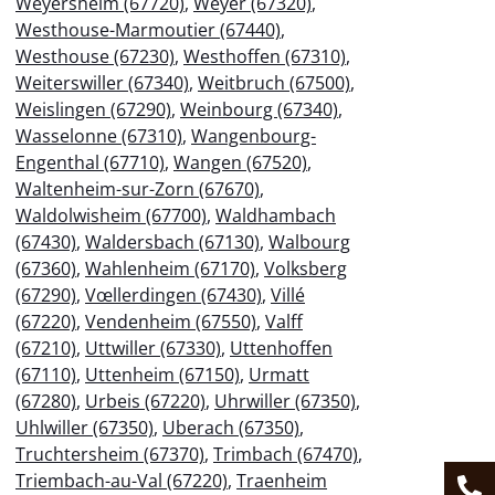
Weyersheim (67720)
,
Weyer (67320)
,
Westhouse-Marmoutier (67440)
,
Westhouse (67230)
,
Westhoffen (67310)
,
Weiterswiller (67340)
,
Weitbruch (67500)
,
Weislingen (67290)
,
Weinbourg (67340)
,
Wasselonne (67310)
,
Wangenbourg-
Engenthal (67710)
,
Wangen (67520)
,
Waltenheim-sur-Zorn (67670)
,
Waldolwisheim (67700)
,
Waldhambach
(67430)
,
Waldersbach (67130)
,
Walbourg
(67360)
,
Wahlenheim (67170)
,
Volksberg
(67290)
,
Vœllerdingen (67430)
,
Villé
(67220)
,
Vendenheim (67550)
,
Valff
(67210)
,
Uttwiller (67330)
,
Uttenhoffen
(67110)
,
Uttenheim (67150)
,
Urmatt
(67280)
,
Urbeis (67220)
,
Uhrwiller (67350)
,
Uhlwiller (67350)
,
Uberach (67350)
,
Truchtersheim (67370)
,
Trimbach (67470)
,
Triembach-au-Val (67220)
,
Traenheim