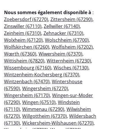
Nous sommes également disponible à
:
Zoebersdorf (67270)
,
Zittersheim (67290)
,
Zinswiller (67110)
,
Zellwiller (67140)
,
Zeinheim (67310)
,
Zehnacker (67310)
,
Wolxheim (67120)
,
Wolschheim (67700)
,
Wolfskirchen (67260)
,
Wolfisheim (67202)
,
Wœrth (67360)
,
Wiwersheim (67370)
,
Wittisheim (67820)
,
Witternheim (67230)
,
Wissembourg (67160)
,
Wisches (67130)
,
Wintzenheim-Kochersberg (67370)
,
Wintzenbach (67470)
,
Wintershouse
(67590)
,
Wingersheim (67270)
,
Wingersheim (67170)
,
Wingen-sur-Moder
(67290)
,
Wingen (67510)
,
Windstein
(67110)
,
Wimmenau (67290)
,
Wilwisheim
(67270)
,
Willgottheim (67370)
,
Wildersbach
(67130)
,
Wickersheim-Wilshausen (67270)
,