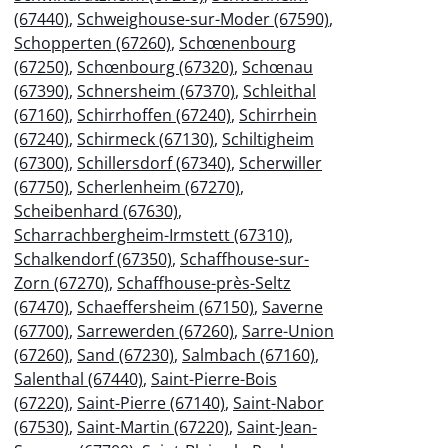
(67440)
,
Schweighouse-sur-Moder (67590)
,
Schopperten (67260)
,
Schœnenbourg
(67250)
,
Schœnbourg (67320)
,
Schœnau
(67390)
,
Schnersheim (67370)
,
Schleithal
(67160)
,
Schirrhoffen (67240)
,
Schirrhein
(67240)
,
Schirmeck (67130)
,
Schiltigheim
(67300)
,
Schillersdorf (67340)
,
Scherwiller
(67750)
,
Scherlenheim (67270)
,
Scheibenhard (67630)
,
Scharrachbergheim-Irmstett (67310)
,
Schalkendorf (67350)
,
Schaffhouse-sur-
Zorn (67270)
,
Schaffhouse-près-Seltz
(67470)
,
Schaeffersheim (67150)
,
Saverne
(67700)
,
Sarrewerden (67260)
,
Sarre-Union
(67260)
,
Sand (67230)
,
Salmbach (67160)
,
Salenthal (67440)
,
Saint-Pierre-Bois
(67220)
,
Saint-Pierre (67140)
,
Saint-Nabor
(67530)
,
Saint-Martin (67220)
,
Saint-Jean-