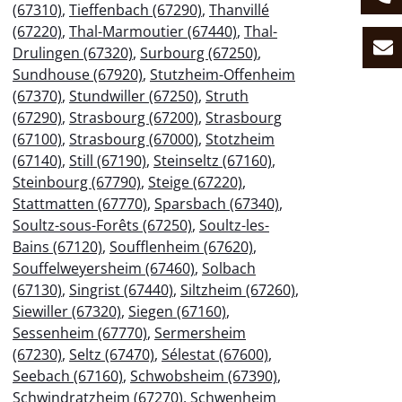
(67310)
,
Tieffenbach (67290)
,
Thanvillé
(67220)
,
Thal-Marmoutier (67440)
,
Thal-
Drulingen (67320)
,
Surbourg (67250)
,
Sundhouse (67920)
,
Stutzheim-Offenheim
(67370)
,
Stundwiller (67250)
,
Struth
(67290)
,
Strasbourg (67200)
,
Strasbourg
(67100)
,
Strasbourg (67000)
,
Stotzheim
(67140)
,
Still (67190)
,
Steinseltz (67160)
,
Steinbourg (67790)
,
Steige (67220)
,
Stattmatten (67770)
,
Sparsbach (67340)
,
Soultz-sous-Forêts (67250)
,
Soultz-les-
Bains (67120)
,
Soufflenheim (67620)
,
Souffelweyersheim (67460)
,
Solbach
(67130)
,
Singrist (67440)
,
Siltzheim (67260)
,
Siewiller (67320)
,
Siegen (67160)
,
Sessenheim (67770)
,
Sermersheim
(67230)
,
Seltz (67470)
,
Sélestat (67600)
,
Seebach (67160)
,
Schwobsheim (67390)
,
Schwindratzheim (67270)
,
Schwenheim