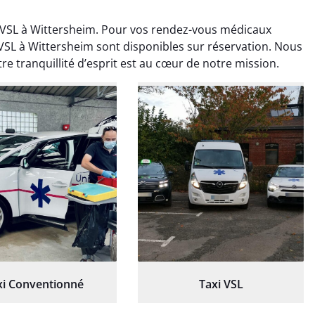
 VSL à Wittersheim. Pour vos rendez-vous médicaux
 VSL à Wittersheim sont disponibles sur réservation. Nous
e tranquillité d’esprit est au cœur de notre mission.
ud Deschamps
Jérémy Ferrand
0 janvier 2025
8 septembre 2024
tisfait du transport,
Transport ponctuel et
s’est bien déroulé.
personnel très attentionné.
feur à l’écoute et
Très satisfait du service.
patient.
xi Conventionné
Taxi VSL