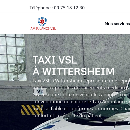
Téléphone :
09.75.18.12.30
Nos services
TAXI VSL
À WITTERSHEIM
Taxi VSL à Wittersheim représente une répo
médicaux pour les déplacements médicaux r
Grâce à une flotte de véhicules adaptés comm
conventionné ou encore le Taxi Ambulance, o
médical fiable et conforme aux normes. Chaq
confort et la sécurité du patient.