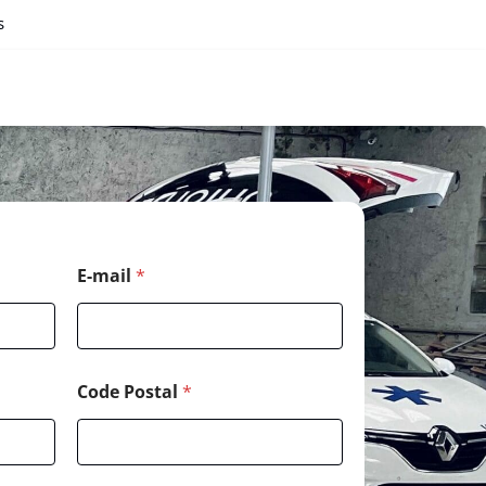
s
E-mail
*
Code Postal
*