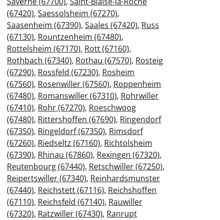
Saverne (67700)
,
Saint-Blaise-la-Roche
(67420)
,
Saessolsheim (67270)
,
Saasenheim (67390)
,
Saales (67420)
,
Russ
(67130)
,
Rountzenheim (67480)
,
Rottelsheim (67170)
,
Rott (67160)
,
Rothbach (67340)
,
Rothau (67570)
,
Rosteig
(67290)
,
Rossfeld (67230)
,
Rosheim
(67560)
,
Rosenwiller (67560)
,
Roppenheim
(67480)
,
Romanswiller (67310)
,
Rohrwiller
(67410)
,
Rohr (67270)
,
Roeschwoog
(67480)
,
Rittershoffen (67690)
,
Ringendorf
(67350)
,
Ringeldorf (67350)
,
Rimsdorf
(67260)
,
Riedseltz (67160)
,
Richtolsheim
(67390)
,
Rhinau (67860)
,
Rexingen (67320)
,
Reutenbourg (67440)
,
Retschwiller (67250)
,
Reipertswiller (67340)
,
Reinhardsmunster
(67440)
,
Reichstett (67116)
,
Reichshoffen
(67110)
,
Reichsfeld (67140)
,
Rauwiller
(67320)
,
Ratzwiller (67430)
,
Ranrupt