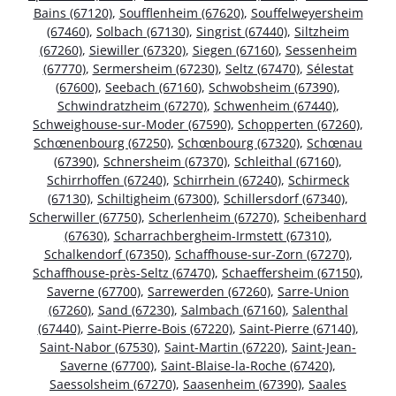
Bains (67120)
,
Soufflenheim (67620)
,
Souffelweyersheim
(67460)
,
Solbach (67130)
,
Singrist (67440)
,
Siltzheim
(67260)
,
Siewiller (67320)
,
Siegen (67160)
,
Sessenheim
(67770)
,
Sermersheim (67230)
,
Seltz (67470)
,
Sélestat
(67600)
,
Seebach (67160)
,
Schwobsheim (67390)
,
Schwindratzheim (67270)
,
Schwenheim (67440)
,
Schweighouse-sur-Moder (67590)
,
Schopperten (67260)
,
Schœnenbourg (67250)
,
Schœnbourg (67320)
,
Schœnau
(67390)
,
Schnersheim (67370)
,
Schleithal (67160)
,
Schirrhoffen (67240)
,
Schirrhein (67240)
,
Schirmeck
(67130)
,
Schiltigheim (67300)
,
Schillersdorf (67340)
,
Scherwiller (67750)
,
Scherlenheim (67270)
,
Scheibenhard
(67630)
,
Scharrachbergheim-Irmstett (67310)
,
Schalkendorf (67350)
,
Schaffhouse-sur-Zorn (67270)
,
Schaffhouse-près-Seltz (67470)
,
Schaeffersheim (67150)
,
Saverne (67700)
,
Sarrewerden (67260)
,
Sarre-Union
(67260)
,
Sand (67230)
,
Salmbach (67160)
,
Salenthal
(67440)
,
Saint-Pierre-Bois (67220)
,
Saint-Pierre (67140)
,
Saint-Nabor (67530)
,
Saint-Martin (67220)
,
Saint-Jean-
Saverne (67700)
,
Saint-Blaise-la-Roche (67420)
,
Saessolsheim (67270)
,
Saasenheim (67390)
,
Saales