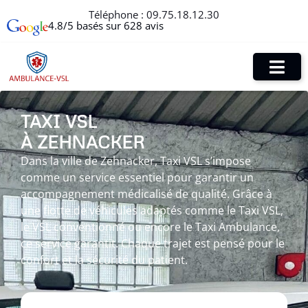
Téléphone :
09.75.18.12.30
4.8/5 basés sur 628 avis
TAXI VSL
À ZEHNACKER
Dans la ville de Zehnacker, Taxi VSL s’impose
comme un service essentiel pour garantir un
accompagnement médicalisé de qualité. Grâce à
une flotte de véhicules adaptés comme le Taxi VSL,
le VSL conventionné ou encore le Taxi Ambulance,
ce service garantit. Chaque trajet est pensé pour le
confort et la sécurité du patient.