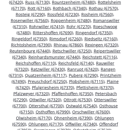
(67420)
,
Russ (67130)
,
Rountzenheim (67480)
,
Rottelsheim
(67170)
,
Rott (67160)
,
Rothbach (67340)
,
Rothau (67570)
,
Rosteig (67290)
,
Rossfeld (67230)
,
Rosheim (67560)
,
Rosenwiller (67560)
,
Roppenheim (67480)
,
Romanswiller
(67310)
,
Rohrwiller (67410)
,
Rohr (67270)
,
Roeschwoog
(67480)
,
Rittershoffen (67690)
,
Ringendorf (67350)
,
Ringeldorf (67350)
,
Rimsdorf (67260)
,
Riedseltz (67160)
,
Richtolsheim (67390)
,
Rhinau (67860)
,
Rexingen (67320)
,
Reutenbourg (67440)
,
Retschwiller (67250)
,
Reipertswiller
(67340)
,
Reinhardsmunster (67440)
,
Reichstett (67116)
,
Reichshoffen (67110)
,
Reichsfeld (67140)
,
Rauwiller
(67320)
,
Ratzwiller (67430)
,
Ranrupt (67420)
,
Rangen
(67310)
,
Quatzenheim (67117)
,
Puberg (67290)
,
Printzheim
(67490)
,
Preuschdorf (67250)
,
Plobsheim (67115)
,
Plaine
(67420)
,
Pfulgriesheim (67370)
,
Pfettisheim (67370)
,
Pfalzweyer (67320)
,
Pfaffenhoffen (67350)
,
Petersbach
(67290)
,
Ottwiller (67320)
,
Ottrott (67530)
,
Otterswiller
(67700)
,
Ottersthal (67700)
,
Ostwald (67540)
,
Osthouse
(67150)
,
Osthoffen (67990)
,
Orschwiller (67600)
,
Olwisheim (67170)
,
Ohnenheim (67390)
,
Ohlungen
(67590)
,
Ohlungen (67170)
,
Offwiller (67340)
,
Offendorf