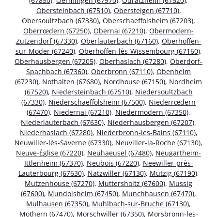
(67850)
,
Oermingen (67970)
,
Odratzheim (67520)
,
Obersteinbach (67510)
,
Obersteigen (67710)
,
Obersoultzbach (67330)
,
Oberschaeffolsheim (67203)
,
Oberrœdern (67250)
,
Obernai (67210)
,
Obermodern-
Zutzendorf (67330)
,
Oberlauterbach (67160)
,
Oberhoffen-
sur-Moder (67240)
,
Oberhoffen-lès-Wissembourg (67160)
,
Oberhausbergen (67205)
,
Oberhaslach (67280)
,
Oberdorf-
Spachbach (67360)
,
Oberbronn (67110)
,
Obenheim
(67230)
,
Nothalten (67680)
,
Nordhouse (67150)
,
Nordheim
(67520)
,
Niedersteinbach (67510)
,
Niedersoultzbach
(67330)
,
Niederschaeffolsheim (67500)
,
Niederrœdern
(67470)
,
Niedernai (67210)
,
Niedermodern (67350)
,
Niederlauterbach (67630)
,
Niederhausbergen (67207)
,
Niederhaslach (67280)
,
Niederbronn-les-Bains (67110)
,
Neuwiller-lès-Saverne (67330)
,
Neuviller-la-Roche (67130)
,
Neuve-Église (67220)
,
Neuhaeusel (67480)
,
Neugartheim-
Ittlenheim (67370)
,
Neubois (67220)
,
Neewiller-près-
Lauterbourg (67630)
,
Natzwiller (67130)
,
Mutzig (67190)
,
Mutzenhouse (67270)
,
Muttersholtz (67600)
,
Mussig
(67600)
,
Mundolsheim (67450)
,
Munchhausen (67470)
,
Mulhausen (67350)
,
Muhlbach-sur-Bruche (67130)
,
Mothern (67470)
,
Morschwiller (67350)
,
Morsbronn-les-