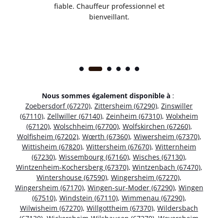
ice.
fiable. Chauffeur professionnel et
bienveillant.
Nous sommes également disponible à
:
Zoebersdorf (67270)
,
Zittersheim (67290)
,
Zinswiller
(67110)
,
Zellwiller (67140)
,
Zeinheim (67310)
,
Wolxheim
(67120)
,
Wolschheim (67700)
,
Wolfskirchen (67260)
,
Wolfisheim (67202)
,
Wœrth (67360)
,
Wiwersheim (67370)
,
Wittisheim (67820)
,
Wittersheim (67670)
,
Witternheim
(67230)
,
Wissembourg (67160)
,
Wisches (67130)
,
Wintzenheim-Kochersberg (67370)
,
Wintzenbach (67470)
,
Wintershouse (67590)
,
Wingersheim (67270)
,
Wingersheim (67170)
,
Wingen-sur-Moder (67290)
,
Wingen
(67510)
,
Windstein (67110)
,
Wimmenau (67290)
,
Wilwisheim (67270)
,
Willgottheim (67370)
,
Wildersbach