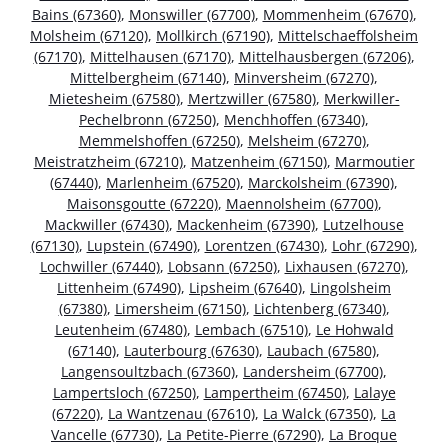
Bains (67360)
,
Monswiller (67700)
,
Mommenheim (67670)
,
Molsheim (67120)
,
Mollkirch (67190)
,
Mittelschaeffolsheim
(67170)
,
Mittelhausen (67170)
,
Mittelhausbergen (67206)
,
Mittelbergheim (67140)
,
Minversheim (67270)
,
Mietesheim (67580)
,
Mertzwiller (67580)
,
Merkwiller-
Pechelbronn (67250)
,
Menchhoffen (67340)
,
Memmelshoffen (67250)
,
Melsheim (67270)
,
Meistratzheim (67210)
,
Matzenheim (67150)
,
Marmoutier
(67440)
,
Marlenheim (67520)
,
Marckolsheim (67390)
,
Maisonsgoutte (67220)
,
Maennolsheim (67700)
,
Mackwiller (67430)
,
Mackenheim (67390)
,
Lutzelhouse
(67130)
,
Lupstein (67490)
,
Lorentzen (67430)
,
Lohr (67290)
,
Lochwiller (67440)
,
Lobsann (67250)
,
Lixhausen (67270)
,
Littenheim (67490)
,
Lipsheim (67640)
,
Lingolsheim
(67380)
,
Limersheim (67150)
,
Lichtenberg (67340)
,
Leutenheim (67480)
,
Lembach (67510)
,
Le Hohwald
(67140)
,
Lauterbourg (67630)
,
Laubach (67580)
,
Langensoultzbach (67360)
,
Landersheim (67700)
,
Lampertsloch (67250)
,
Lampertheim (67450)
,
Lalaye
(67220)
,
La Wantzenau (67610)
,
La Walck (67350)
,
La
Vancelle (67730)
,
La Petite-Pierre (67290)
,
La Broque