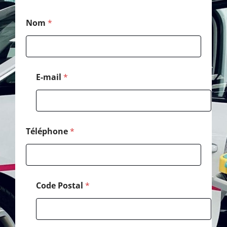
*
Nom
*
M
e
s
s
a
g
E-mail
*
e
P
o
s
t
a
Téléphone
*
l
Code Postal
*