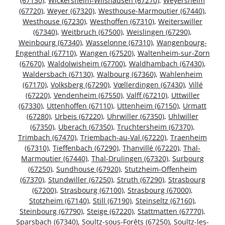
(67130)
,
Wickersheim-Wilshausen (67270)
,
Weyersheim
(67720)
,
Weyer (67320)
,
Westhouse-Marmoutier (67440)
,
Westhouse (67230)
,
Westhoffen (67310)
,
Weiterswiller
(67340)
,
Weitbruch (67500)
,
Weislingen (67290)
,
Weinbourg (67340)
,
Wasselonne (67310)
,
Wangenbourg-
Engenthal (67710)
,
Wangen (67520)
,
Waltenheim-sur-Zorn
(67670)
,
Waldolwisheim (67700)
,
Waldhambach (67430)
,
Waldersbach (67130)
,
Walbourg (67360)
,
Wahlenheim
(67170)
,
Volksberg (67290)
,
Vœllerdingen (67430)
,
Villé
(67220)
,
Vendenheim (67550)
,
Valff (67210)
,
Uttwiller
(67330)
,
Uttenhoffen (67110)
,
Uttenheim (67150)
,
Urmatt
(67280)
,
Urbeis (67220)
,
Uhrwiller (67350)
,
Uhlwiller
(67350)
,
Uberach (67350)
,
Truchtersheim (67370)
,
Trimbach (67470)
,
Triembach-au-Val (67220)
,
Traenheim
(67310)
,
Tieffenbach (67290)
,
Thanvillé (67220)
,
Thal-
Marmoutier (67440)
,
Thal-Drulingen (67320)
,
Surbourg
(67250)
,
Sundhouse (67920)
,
Stutzheim-Offenheim
(67370)
,
Stundwiller (67250)
,
Struth (67290)
,
Strasbourg
(67200)
,
Strasbourg (67100)
,
Strasbourg (67000)
,
Stotzheim (67140)
,
Still (67190)
,
Steinseltz (67160)
,
Steinbourg (67790)
,
Steige (67220)
,
Stattmatten (67770)
,
Sparsbach (67340)
,
Soultz-sous-Forêts (67250)
,
Soultz-les-