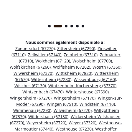
Nous sommes également disponible à
:
Zoebersdorf (67270)
,
Zittersheim (67290)
,
Zinswiller
(67110)
,
Zellwiller (67140)
,
Zeinheim (67310)
,
Zehnacker
(67310)
,
Wolxheim (67120)
,
Wolschheim (67700)
,
Wolfskirchen (67260)
,
Wolfisheim (67202)
,
Wœrth (67360)
,
Wiwersheim (67370)
,
Wittisheim (67820)
,
Wittersheim
(67670)
,
Witternheim (67230)
,
Wissembourg (67160)
,
Wisches (67130)
,
Wintzenheim-Kochersberg (67370)
,
Wintzenbach (67470)
,
Wintershouse (67590)
,
Wingersheim (67270)
,
Wingersheim (67170)
,
Wingen-sur-
Moder (67290)
,
Wingen (67510)
,
Windstein (67110)
,
Wimmenau (67290)
,
Wilwisheim (67270)
,
Willgottheim
(67370)
,
Wildersbach (67130)
,
Wickersheim-Wilshausen
(67270)
,
Weyersheim (67720)
,
Weyer (67320)
,
Westhouse-
Marmoutier (67440)
,
Westhouse (67230)
,
Westhoffen