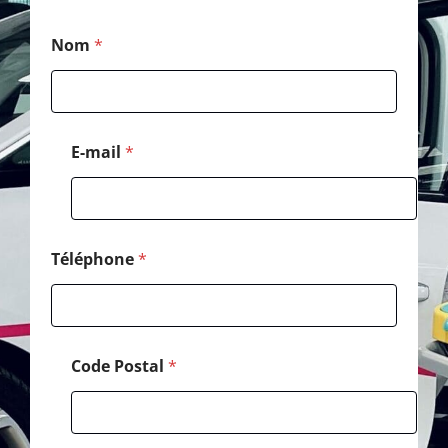
N
Nom
*
o
m
*
N
o
m
E-mail
*
Téléphone
*
Code Postal
*