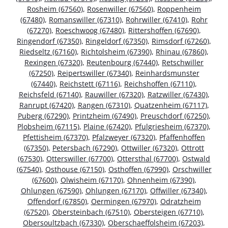
Rosheim (67560)
,
Rosenwiller (67560)
,
Roppenheim
(67480)
,
Romanswiller (67310)
,
Rohrwiller (67410)
,
Rohr
(67270)
,
Roeschwoog (67480)
,
Rittershoffen (67690)
,
Ringendorf (67350)
,
Ringeldorf (67350)
,
Rimsdorf (67260)
,
Riedseltz (67160)
,
Richtolsheim (67390)
,
Rhinau (67860)
,
Rexingen (67320)
,
Reutenbourg (67440)
,
Retschwiller
(67250)
,
Reipertswiller (67340)
,
Reinhardsmunster
(67440)
,
Reichstett (67116)
,
Reichshoffen (67110)
,
Reichsfeld (67140)
,
Rauwiller (67320)
,
Ratzwiller (67430)
,
Ranrupt (67420)
,
Rangen (67310)
,
Quatzenheim (67117)
,
Puberg (67290)
,
Printzheim (67490)
,
Preuschdorf (67250)
,
Plobsheim (67115)
,
Plaine (67420)
,
Pfulgriesheim (67370)
,
Pfettisheim (67370)
,
Pfalzweyer (67320)
,
Pfaffenhoffen
(67350)
,
Petersbach (67290)
,
Ottwiller (67320)
,
Ottrott
(67530)
,
Otterswiller (67700)
,
Ottersthal (67700)
,
Ostwald
(67540)
,
Osthouse (67150)
,
Osthoffen (67990)
,
Orschwiller
(67600)
,
Olwisheim (67170)
,
Ohnenheim (67390)
,
Ohlungen (67590)
,
Ohlungen (67170)
,
Offwiller (67340)
,
Offendorf (67850)
,
Oermingen (67970)
,
Odratzheim
(67520)
,
Obersteinbach (67510)
,
Obersteigen (67710)
,
Obersoultzbach (67330)
,
Oberschaeffolsheim (67203)
,