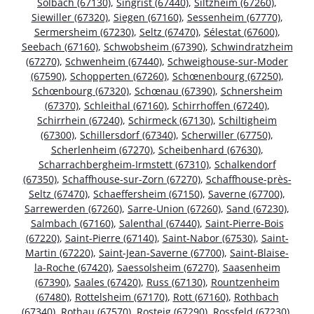
Solbach (67130)
,
Singrist (67440)
,
Siltzheim (67260)
,
Siewiller (67320)
,
Siegen (67160)
,
Sessenheim (67770)
,
Sermersheim (67230)
,
Seltz (67470)
,
Sélestat (67600)
,
Seebach (67160)
,
Schwobsheim (67390)
,
Schwindratzheim
(67270)
,
Schwenheim (67440)
,
Schweighouse-sur-Moder
(67590)
,
Schopperten (67260)
,
Schœnenbourg (67250)
,
Schœnbourg (67320)
,
Schœnau (67390)
,
Schnersheim
(67370)
,
Schleithal (67160)
,
Schirrhoffen (67240)
,
Schirrhein (67240)
,
Schirmeck (67130)
,
Schiltigheim
(67300)
,
Schillersdorf (67340)
,
Scherwiller (67750)
,
Scherlenheim (67270)
,
Scheibenhard (67630)
,
Scharrachbergheim-Irmstett (67310)
,
Schalkendorf
(67350)
,
Schaffhouse-sur-Zorn (67270)
,
Schaffhouse-près-
Seltz (67470)
,
Schaeffersheim (67150)
,
Saverne (67700)
,
Sarrewerden (67260)
,
Sarre-Union (67260)
,
Sand (67230)
,
Salmbach (67160)
,
Salenthal (67440)
,
Saint-Pierre-Bois
(67220)
,
Saint-Pierre (67140)
,
Saint-Nabor (67530)
,
Saint-
Martin (67220)
,
Saint-Jean-Saverne (67700)
,
Saint-Blaise-
la-Roche (67420)
,
Saessolsheim (67270)
,
Saasenheim
(67390)
,
Saales (67420)
,
Russ (67130)
,
Rountzenheim
(67480)
,
Rottelsheim (67170)
,
Rott (67160)
,
Rothbach
(67340)
,
Rothau (67570)
,
Rosteig (67290)
,
Rossfeld (67230)
,