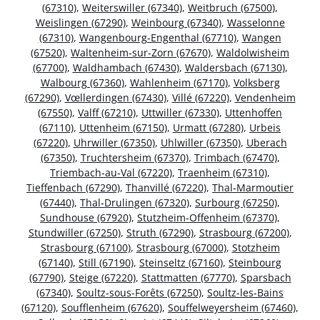
(67310)
,
Weiterswiller (67340)
,
Weitbruch (67500)
,
Weislingen (67290)
,
Weinbourg (67340)
,
Wasselonne
(67310)
,
Wangenbourg-Engenthal (67710)
,
Wangen
(67520)
,
Waltenheim-sur-Zorn (67670)
,
Waldolwisheim
(67700)
,
Waldhambach (67430)
,
Waldersbach (67130)
,
Walbourg (67360)
,
Wahlenheim (67170)
,
Volksberg
(67290)
,
Vœllerdingen (67430)
,
Villé (67220)
,
Vendenheim
(67550)
,
Valff (67210)
,
Uttwiller (67330)
,
Uttenhoffen
(67110)
,
Uttenheim (67150)
,
Urmatt (67280)
,
Urbeis
(67220)
,
Uhrwiller (67350)
,
Uhlwiller (67350)
,
Uberach
(67350)
,
Truchtersheim (67370)
,
Trimbach (67470)
,
Triembach-au-Val (67220)
,
Traenheim (67310)
,
Tieffenbach (67290)
,
Thanvillé (67220)
,
Thal-Marmoutier
(67440)
,
Thal-Drulingen (67320)
,
Surbourg (67250)
,
Sundhouse (67920)
,
Stutzheim-Offenheim (67370)
,
Stundwiller (67250)
,
Struth (67290)
,
Strasbourg (67200)
,
Strasbourg (67100)
,
Strasbourg (67000)
,
Stotzheim
(67140)
,
Still (67190)
,
Steinseltz (67160)
,
Steinbourg
(67790)
,
Steige (67220)
,
Stattmatten (67770)
,
Sparsbach
(67340)
,
Soultz-sous-Forêts (67250)
,
Soultz-les-Bains
(67120)
,
Soufflenheim (67620)
,
Souffelweyersheim (67460)
,