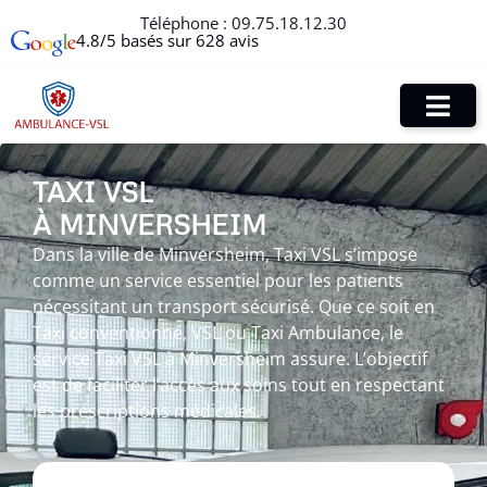
Téléphone :
09.75.18.12.30
4.8/5 basés sur 628 avis
TAXI VSL
À MINVERSHEIM
Dans la ville de Minversheim, Taxi VSL s’impose
comme un service essentiel pour les patients
nécessitant un transport sécurisé. Que ce soit en
Taxi conventionné, VSL ou Taxi Ambulance, le
service Taxi VSL à Minversheim assure. L’objectif
est de faciliter l’accès aux soins tout en respectant
les prescriptions médicales.