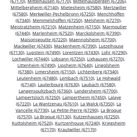
(67170)
,
Mittelhausen (67170)
,
Mittelhausbergen (67206)
,
Mittelbergheim (67140)
,
Mietesheim (67580)
,
Mertzwiller
(67580)
,
Merkwiller-Pechelbronn (67250)
,
Menchhoffen
(67340)
,
Memmelshoffen (67250)
,
Melsheim (67270)
,
Meistratzheim (67210)
,
Matzenheim (67150)
,
Marmoutier
(67440)
,
Marlenheim (67520)
,
Marckolsheim (67390)
,
Maisonsgoutte (67220)
,
Maennolsheim (67700)
,
Mackwiller (67430)
,
Mackenheim (67390)
,
Lutzelhouse
(67130)
,
Lupstein (67490)
,
Lorentzen (67430)
,
Lohr (67290)
,
Lochwiller (67440)
,
Lobsann (67250)
,
Lixhausen (67270)
,
Littenheim (67490)
,
Lipsheim (67640)
,
Lingolsheim
(67380)
,
Limersheim (67150)
,
Lichtenberg (67340)
,
Leutenheim (67480)
,
Lembach (67510)
,
Le Hohwald
(67140)
,
Lauterbourg (67630)
,
Laubach (67580)
,
Langensoultzbach (67360)
,
Landersheim (67700)
,
Lampertsloch (67250)
,
Lampertheim (67450)
,
Lalaye
(67220)
,
La Wantzenau (67610)
,
La Walck (67350)
,
La
Vancelle (67730)
,
La Petite-Pierre (67290)
,
La Broque
(67570)
,
La Broque (67130)
,
Kutzenhausen (67250)
,
Kuttolsheim (67520)
,
Kurtzenhouse (67240)
,
Kriegsheim
(67170)
,
Krautwiller (67170)