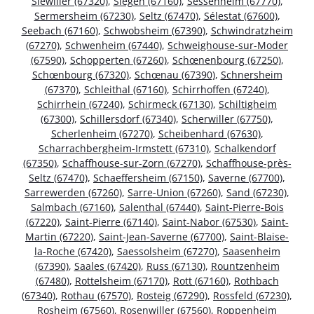
Siewiller (67320)
,
Siegen (67160)
,
Sessenheim (67770)
,
Sermersheim (67230)
,
Seltz (67470)
,
Sélestat (67600)
,
Seebach (67160)
,
Schwobsheim (67390)
,
Schwindratzheim
(67270)
,
Schwenheim (67440)
,
Schweighouse-sur-Moder
(67590)
,
Schopperten (67260)
,
Schœnenbourg (67250)
,
Schœnbourg (67320)
,
Schœnau (67390)
,
Schnersheim
(67370)
,
Schleithal (67160)
,
Schirrhoffen (67240)
,
Schirrhein (67240)
,
Schirmeck (67130)
,
Schiltigheim
(67300)
,
Schillersdorf (67340)
,
Scherwiller (67750)
,
Scherlenheim (67270)
,
Scheibenhard (67630)
,
Scharrachbergheim-Irmstett (67310)
,
Schalkendorf
(67350)
,
Schaffhouse-sur-Zorn (67270)
,
Schaffhouse-près-
Seltz (67470)
,
Schaeffersheim (67150)
,
Saverne (67700)
,
Sarrewerden (67260)
,
Sarre-Union (67260)
,
Sand (67230)
,
Salmbach (67160)
,
Salenthal (67440)
,
Saint-Pierre-Bois
(67220)
,
Saint-Pierre (67140)
,
Saint-Nabor (67530)
,
Saint-
Martin (67220)
,
Saint-Jean-Saverne (67700)
,
Saint-Blaise-
la-Roche (67420)
,
Saessolsheim (67270)
,
Saasenheim
(67390)
,
Saales (67420)
,
Russ (67130)
,
Rountzenheim
(67480)
,
Rottelsheim (67170)
,
Rott (67160)
,
Rothbach
(67340)
,
Rothau (67570)
,
Rosteig (67290)
,
Rossfeld (67230)
,
Rosheim (67560)
,
Rosenwiller (67560)
,
Roppenheim