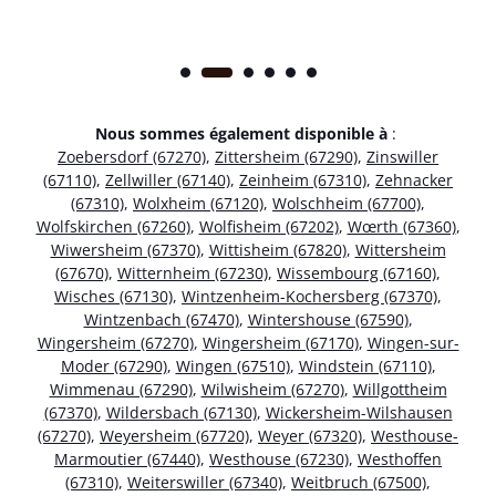
Nous sommes également disponible à
:
Zoebersdorf (67270)
,
Zittersheim (67290)
,
Zinswiller
(67110)
,
Zellwiller (67140)
,
Zeinheim (67310)
,
Zehnacker
(67310)
,
Wolxheim (67120)
,
Wolschheim (67700)
,
Wolfskirchen (67260)
,
Wolfisheim (67202)
,
Wœrth (67360)
,
Wiwersheim (67370)
,
Wittisheim (67820)
,
Wittersheim
(67670)
,
Witternheim (67230)
,
Wissembourg (67160)
,
Wisches (67130)
,
Wintzenheim-Kochersberg (67370)
,
Wintzenbach (67470)
,
Wintershouse (67590)
,
Wingersheim (67270)
,
Wingersheim (67170)
,
Wingen-sur-
Moder (67290)
,
Wingen (67510)
,
Windstein (67110)
,
Wimmenau (67290)
,
Wilwisheim (67270)
,
Willgottheim
(67370)
,
Wildersbach (67130)
,
Wickersheim-Wilshausen
(67270)
,
Weyersheim (67720)
,
Weyer (67320)
,
Westhouse-
Marmoutier (67440)
,
Westhouse (67230)
,
Westhoffen
(67310)
,
Weiterswiller (67340)
,
Weitbruch (67500)
,