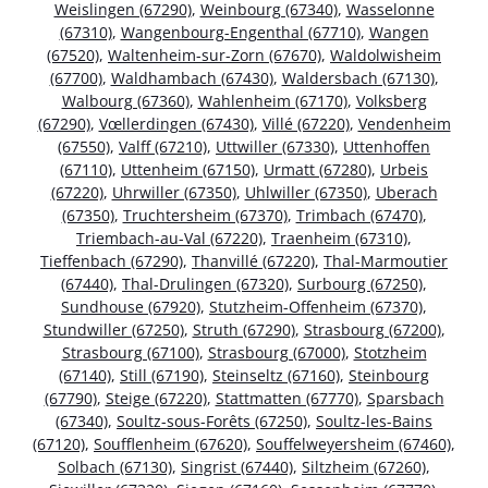
Weislingen (67290)
,
Weinbourg (67340)
,
Wasselonne
(67310)
,
Wangenbourg-Engenthal (67710)
,
Wangen
(67520)
,
Waltenheim-sur-Zorn (67670)
,
Waldolwisheim
(67700)
,
Waldhambach (67430)
,
Waldersbach (67130)
,
Walbourg (67360)
,
Wahlenheim (67170)
,
Volksberg
(67290)
,
Vœllerdingen (67430)
,
Villé (67220)
,
Vendenheim
(67550)
,
Valff (67210)
,
Uttwiller (67330)
,
Uttenhoffen
(67110)
,
Uttenheim (67150)
,
Urmatt (67280)
,
Urbeis
(67220)
,
Uhrwiller (67350)
,
Uhlwiller (67350)
,
Uberach
(67350)
,
Truchtersheim (67370)
,
Trimbach (67470)
,
Triembach-au-Val (67220)
,
Traenheim (67310)
,
Tieffenbach (67290)
,
Thanvillé (67220)
,
Thal-Marmoutier
(67440)
,
Thal-Drulingen (67320)
,
Surbourg (67250)
,
Sundhouse (67920)
,
Stutzheim-Offenheim (67370)
,
Stundwiller (67250)
,
Struth (67290)
,
Strasbourg (67200)
,
Strasbourg (67100)
,
Strasbourg (67000)
,
Stotzheim
(67140)
,
Still (67190)
,
Steinseltz (67160)
,
Steinbourg
(67790)
,
Steige (67220)
,
Stattmatten (67770)
,
Sparsbach
(67340)
,
Soultz-sous-Forêts (67250)
,
Soultz-les-Bains
(67120)
,
Soufflenheim (67620)
,
Souffelweyersheim (67460)
,
Solbach (67130)
,
Singrist (67440)
,
Siltzheim (67260)
,