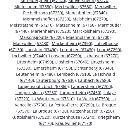
Mittelbergheim (67140)
,
Minversheim (67270)
,
Mietesheim (67580)
,
Mertzwiller (67580)
,
Merkwiller-
Pechelbronn (67250)
,
Menchhoffen (67340)
,
Memmelshoffen (67250)
,
Melsheim (67270)
,
Meistratzheim (67210)
,
Matzenheim (67150)
,
Marmoutier
(67440)
,
Marlenheim (67520)
,
Marckolsheim (67390)
,
Maisonsgoutte (67220)
,
Maennolsheim (67700)
,
Mackwiller (67430)
,
Mackenheim (67390)
,
Lutzelhouse
(67130)
,
Lupstein (67490)
,
Lorentzen (67430)
,
Lohr (67290)
,
Lochwiller (67440)
,
Lobsann (67250)
,
Lixhausen (67270)
,
Littenheim (67490)
,
Lipsheim (67640)
,
Lingolsheim
(67380)
,
Limersheim (67150)
,
Lichtenberg (67340)
,
Leutenheim (67480)
,
Lembach (67510)
,
Le Hohwald
(67140)
,
Lauterbourg (67630)
,
Laubach (67580)
,
Langensoultzbach (67360)
,
Landersheim (67700)
,
Lampertsloch (67250)
,
Lampertheim (67450)
,
Lalaye
(67220)
,
La Wantzenau (67610)
,
La Walck (67350)
,
La
Vancelle (67730)
,
La Petite-Pierre (67290)
,
La Broque
(67570)
,
La Broque (67130)
,
Kutzenhausen (67250)
,
Kuttolsheim (67520)
,
Kurtzenhouse (67240)
,
Kriegsheim
(67170)
,
Krautwiller (67170)