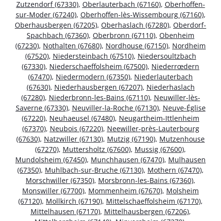
Zutzendorf (67330)
,
Oberlauterbach (67160)
,
Oberhoffen-
sur-Moder (67240)
,
Oberhoffen-lès-Wissembourg (67160)
,
Oberhausbergen (67205)
,
Oberhaslach (67280)
,
Oberdorf-
Spachbach (67360)
,
Oberbronn (67110)
,
Obenheim
(67230)
,
Nothalten (67680)
,
Nordhouse (67150)
,
Nordheim
(67520)
,
Niedersteinbach (67510)
,
Niedersoultzbach
(67330)
,
Niederschaeffolsheim (67500)
,
Niederrœdern
(67470)
,
Niedermodern (67350)
,
Niederlauterbach
(67630)
,
Niederhausbergen (67207)
,
Niederhaslach
(67280)
,
Niederbronn-les-Bains (67110)
,
Neuwiller-lès-
Saverne (67330)
,
Neuviller-la-Roche (67130)
,
Neuve-Église
(67220)
,
Neuhaeusel (67480)
,
Neugartheim-Ittlenheim
(67370)
,
Neubois (67220)
,
Neewiller-près-Lauterbourg
(67630)
,
Natzwiller (67130)
,
Mutzig (67190)
,
Mutzenhouse
(67270)
,
Muttersholtz (67600)
,
Mussig (67600)
,
Mundolsheim (67450)
,
Munchhausen (67470)
,
Mulhausen
(67350)
,
Muhlbach-sur-Bruche (67130)
,
Mothern (67470)
,
Morschwiller (67350)
,
Morsbronn-les-Bains (67360)
,
Monswiller (67700)
,
Mommenheim (67670)
,
Molsheim
(67120)
,
Mollkirch (67190)
,
Mittelschaeffolsheim (67170)
,
Mittelhausen (67170)
,
Mittelhausbergen (67206)
,