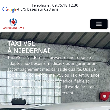
Téléphone :
09.75.18.12.30
4.8/5 basés sur 628 avis
TAXI VSL
À NIEDERNAI
Taxi VSL à Niedernai représente une réponse
adaptée aux besoins médicaux pour garantir un
accompagnement médicalisé de qualité. Que ce
soit en Taxi conventionné, VSL ou Taxi Ambulance,
on bénéficie d’un transport médical fiable et
conforme aux normes. L’objectif est de faciliter
l’accès aux soins tout en respectant les
prescriptions médicales.