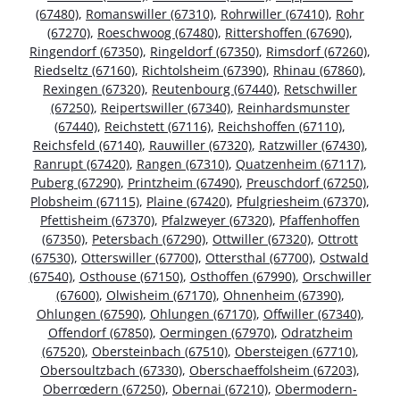
(67480)
,
Romanswiller (67310)
,
Rohrwiller (67410)
,
Rohr
(67270)
,
Roeschwoog (67480)
,
Rittershoffen (67690)
,
Ringendorf (67350)
,
Ringeldorf (67350)
,
Rimsdorf (67260)
,
Riedseltz (67160)
,
Richtolsheim (67390)
,
Rhinau (67860)
,
Rexingen (67320)
,
Reutenbourg (67440)
,
Retschwiller
(67250)
,
Reipertswiller (67340)
,
Reinhardsmunster
(67440)
,
Reichstett (67116)
,
Reichshoffen (67110)
,
Reichsfeld (67140)
,
Rauwiller (67320)
,
Ratzwiller (67430)
,
Ranrupt (67420)
,
Rangen (67310)
,
Quatzenheim (67117)
,
Puberg (67290)
,
Printzheim (67490)
,
Preuschdorf (67250)
,
Plobsheim (67115)
,
Plaine (67420)
,
Pfulgriesheim (67370)
,
Pfettisheim (67370)
,
Pfalzweyer (67320)
,
Pfaffenhoffen
(67350)
,
Petersbach (67290)
,
Ottwiller (67320)
,
Ottrott
(67530)
,
Otterswiller (67700)
,
Ottersthal (67700)
,
Ostwald
(67540)
,
Osthouse (67150)
,
Osthoffen (67990)
,
Orschwiller
(67600)
,
Olwisheim (67170)
,
Ohnenheim (67390)
,
Ohlungen (67590)
,
Ohlungen (67170)
,
Offwiller (67340)
,
Offendorf (67850)
,
Oermingen (67970)
,
Odratzheim
(67520)
,
Obersteinbach (67510)
,
Obersteigen (67710)
,
Obersoultzbach (67330)
,
Oberschaeffolsheim (67203)
,
Oberrœdern (67250)
,
Obernai (67210)
,
Obermodern-