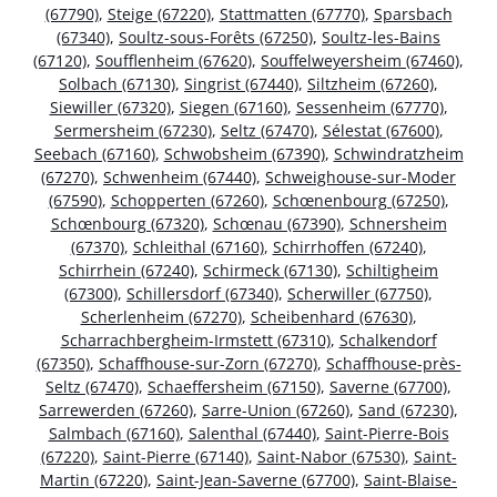
(67790)
,
Steige (67220)
,
Stattmatten (67770)
,
Sparsbach
(67340)
,
Soultz-sous-Forêts (67250)
,
Soultz-les-Bains
(67120)
,
Soufflenheim (67620)
,
Souffelweyersheim (67460)
,
Solbach (67130)
,
Singrist (67440)
,
Siltzheim (67260)
,
Siewiller (67320)
,
Siegen (67160)
,
Sessenheim (67770)
,
Sermersheim (67230)
,
Seltz (67470)
,
Sélestat (67600)
,
Seebach (67160)
,
Schwobsheim (67390)
,
Schwindratzheim
(67270)
,
Schwenheim (67440)
,
Schweighouse-sur-Moder
(67590)
,
Schopperten (67260)
,
Schœnenbourg (67250)
,
Schœnbourg (67320)
,
Schœnau (67390)
,
Schnersheim
(67370)
,
Schleithal (67160)
,
Schirrhoffen (67240)
,
Schirrhein (67240)
,
Schirmeck (67130)
,
Schiltigheim
(67300)
,
Schillersdorf (67340)
,
Scherwiller (67750)
,
Scherlenheim (67270)
,
Scheibenhard (67630)
,
Scharrachbergheim-Irmstett (67310)
,
Schalkendorf
(67350)
,
Schaffhouse-sur-Zorn (67270)
,
Schaffhouse-près-
Seltz (67470)
,
Schaeffersheim (67150)
,
Saverne (67700)
,
Sarrewerden (67260)
,
Sarre-Union (67260)
,
Sand (67230)
,
Salmbach (67160)
,
Salenthal (67440)
,
Saint-Pierre-Bois
(67220)
,
Saint-Pierre (67140)
,
Saint-Nabor (67530)
,
Saint-
Martin (67220)
,
Saint-Jean-Saverne (67700)
,
Saint-Blaise-