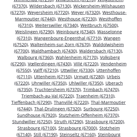
(67370)
,
Wildersbach (67130)
,
Wickersheim-Wilshausen
(67270)
,
Weyersheim (67720)
,
Weyer (67320)
,
Westhouse-
Marmoutier (67440)
,
Westhouse (67230)
,
Westhoffen
(67310)
,
Weiterswiller (67340)
,
Weitbruch (67500)
,
Weislingen (67290)
,
Weinbourg (67340)
,
Wasselonne
(67310)
,
Wangenbourg-Engenthal (67710)
,
Wangen
(67520)
,
Waltenheim-sur-Zorn (67670)
,
Waldolwisheim
(67700)
,
Waldhambach (67430)
,
Waldersbach (67130)
,
Walbourg (67360)
,
Wahlenheim (67170)
,
Volksberg
(67290)
,
Vœllerdingen (67430)
,
Villé (67220)
,
Vendenheim
(67550)
,
Valff (67210)
,
Uttwiller (67330)
,
Uttenhoffen
(67110)
,
Uttenheim (67150)
,
Urmatt (67280)
,
Urbeis
(67220)
,
Uhrwiller (67350)
,
Uhlwiller (67350)
,
Uberach
(67350)
,
Truchtersheim (67370)
,
Trimbach (67470)
,
Triembach-au-Val (67220)
,
Traenheim (67310)
,
Tieffenbach (67290)
,
Thanvillé (67220)
,
Thal-Marmoutier
(67440)
,
Thal-Drulingen (67320)
,
Surbourg (67250)
,
Sundhouse (67920)
,
Stutzheim-Offenheim (67370)
,
Stundwiller (67250)
,
Struth (67290)
,
Strasbourg (67200)
,
Strasbourg (67100)
,
Strasbourg (67000)
,
Stotzheim
(67140)
,
Still (67190)
,
Steinseltz (67160)
,
Steinbourg