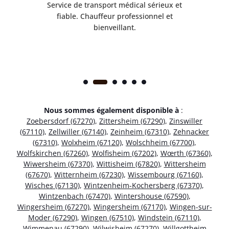
rès
Service de transport médical sérieux et
Po
ice.
fiable. Chauffeur professionnel et
bienveillant.
Nous sommes également disponible à
:
Zoebersdorf (67270)
,
Zittersheim (67290)
,
Zinswiller
(67110)
,
Zellwiller (67140)
,
Zeinheim (67310)
,
Zehnacker
(67310)
,
Wolxheim (67120)
,
Wolschheim (67700)
,
Wolfskirchen (67260)
,
Wolfisheim (67202)
,
Wœrth (67360)
,
Wiwersheim (67370)
,
Wittisheim (67820)
,
Wittersheim
(67670)
,
Witternheim (67230)
,
Wissembourg (67160)
,
Wisches (67130)
,
Wintzenheim-Kochersberg (67370)
,
Wintzenbach (67470)
,
Wintershouse (67590)
,
Wingersheim (67270)
,
Wingersheim (67170)
,
Wingen-sur-
Moder (67290)
,
Wingen (67510)
,
Windstein (67110)
,
Wimmenau (67290)
,
Wilwisheim (67270)
,
Willgottheim