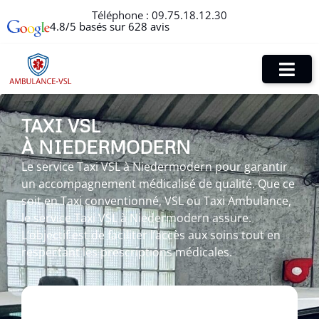
Téléphone :
09.75.18.12.30
4.8/5 basés sur 628 avis
TAXI VSL
À NIEDERMODERN
Le service Taxi VSL à Niedermodern pour garantir
un accompagnement médicalisé de qualité. Que ce
soit en Taxi conventionné, VSL ou Taxi Ambulance,
le service Taxi VSL à Niedermodern assure.
L’objectif est de faciliter l’accès aux soins tout en
respectant les prescriptions médicales.