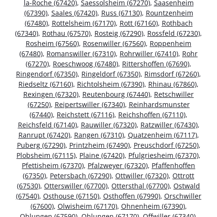
la-Roche (67420)
,
Saessolsheim (67270)
,
Saasenheim
(67390)
,
Saales (67420)
,
Russ (67130)
,
Rountzenheim
(67480)
,
Rottelsheim (67170)
,
Rott (67160)
,
Rothbach
(67340)
,
Rothau (67570)
,
Rosteig (67290)
,
Rossfeld (67230)
,
Rosheim (67560)
,
Rosenwiller (67560)
,
Roppenheim
(67480)
,
Romanswiller (67310)
,
Rohrwiller (67410)
,
Rohr
(67270)
,
Roeschwoog (67480)
,
Rittershoffen (67690)
,
Ringendorf (67350)
,
Ringeldorf (67350)
,
Rimsdorf (67260)
,
Riedseltz (67160)
,
Richtolsheim (67390)
,
Rhinau (67860)
,
Rexingen (67320)
,
Reutenbourg (67440)
,
Retschwiller
(67250)
,
Reipertswiller (67340)
,
Reinhardsmunster
(67440)
,
Reichstett (67116)
,
Reichshoffen (67110)
,
Reichsfeld (67140)
,
Rauwiller (67320)
,
Ratzwiller (67430)
,
Ranrupt (67420)
,
Rangen (67310)
,
Quatzenheim (67117)
,
Puberg (67290)
,
Printzheim (67490)
,
Preuschdorf (67250)
,
Plobsheim (67115)
,
Plaine (67420)
,
Pfulgriesheim (67370)
,
Pfettisheim (67370)
,
Pfalzweyer (67320)
,
Pfaffenhoffen
(67350)
,
Petersbach (67290)
,
Ottwiller (67320)
,
Ottrott
(67530)
,
Otterswiller (67700)
,
Ottersthal (67700)
,
Ostwald
(67540)
,
Osthouse (67150)
,
Osthoffen (67990)
,
Orschwiller
(67600)
,
Olwisheim (67170)
,
Ohnenheim (67390)
,
Ohlungen (67590)
,
Ohlungen (67170)
,
Offwiller (67340)
,