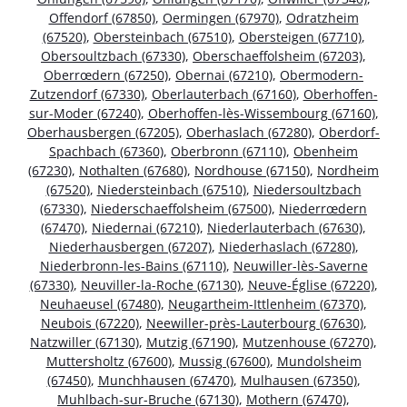
Offendorf (67850)
,
Oermingen (67970)
,
Odratzheim
(67520)
,
Obersteinbach (67510)
,
Obersteigen (67710)
,
Obersoultzbach (67330)
,
Oberschaeffolsheim (67203)
,
Oberrœdern (67250)
,
Obernai (67210)
,
Obermodern-
Zutzendorf (67330)
,
Oberlauterbach (67160)
,
Oberhoffen-
sur-Moder (67240)
,
Oberhoffen-lès-Wissembourg (67160)
,
Oberhausbergen (67205)
,
Oberhaslach (67280)
,
Oberdorf-
Spachbach (67360)
,
Oberbronn (67110)
,
Obenheim
(67230)
,
Nothalten (67680)
,
Nordhouse (67150)
,
Nordheim
(67520)
,
Niedersteinbach (67510)
,
Niedersoultzbach
(67330)
,
Niederschaeffolsheim (67500)
,
Niederrœdern
(67470)
,
Niedernai (67210)
,
Niederlauterbach (67630)
,
Niederhausbergen (67207)
,
Niederhaslach (67280)
,
Niederbronn-les-Bains (67110)
,
Neuwiller-lès-Saverne
(67330)
,
Neuviller-la-Roche (67130)
,
Neuve-Église (67220)
,
Neuhaeusel (67480)
,
Neugartheim-Ittlenheim (67370)
,
Neubois (67220)
,
Neewiller-près-Lauterbourg (67630)
,
Natzwiller (67130)
,
Mutzig (67190)
,
Mutzenhouse (67270)
,
Muttersholtz (67600)
,
Mussig (67600)
,
Mundolsheim
(67450)
,
Munchhausen (67470)
,
Mulhausen (67350)
,
Muhlbach-sur-Bruche (67130)
,
Mothern (67470)
,