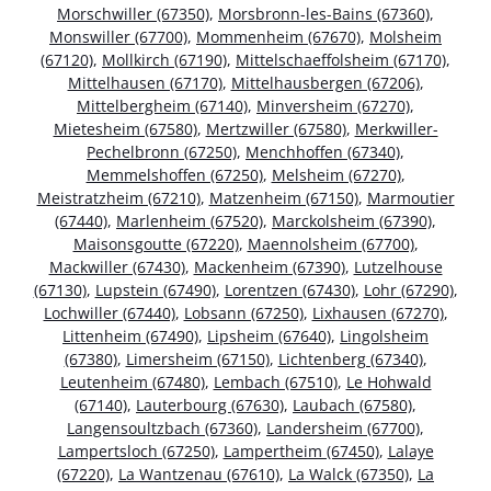
Morschwiller (67350)
,
Morsbronn-les-Bains (67360)
,
Monswiller (67700)
,
Mommenheim (67670)
,
Molsheim
(67120)
,
Mollkirch (67190)
,
Mittelschaeffolsheim (67170)
,
Mittelhausen (67170)
,
Mittelhausbergen (67206)
,
Mittelbergheim (67140)
,
Minversheim (67270)
,
Mietesheim (67580)
,
Mertzwiller (67580)
,
Merkwiller-
Pechelbronn (67250)
,
Menchhoffen (67340)
,
Memmelshoffen (67250)
,
Melsheim (67270)
,
Meistratzheim (67210)
,
Matzenheim (67150)
,
Marmoutier
(67440)
,
Marlenheim (67520)
,
Marckolsheim (67390)
,
Maisonsgoutte (67220)
,
Maennolsheim (67700)
,
Mackwiller (67430)
,
Mackenheim (67390)
,
Lutzelhouse
(67130)
,
Lupstein (67490)
,
Lorentzen (67430)
,
Lohr (67290)
,
Lochwiller (67440)
,
Lobsann (67250)
,
Lixhausen (67270)
,
Littenheim (67490)
,
Lipsheim (67640)
,
Lingolsheim
(67380)
,
Limersheim (67150)
,
Lichtenberg (67340)
,
Leutenheim (67480)
,
Lembach (67510)
,
Le Hohwald
(67140)
,
Lauterbourg (67630)
,
Laubach (67580)
,
Langensoultzbach (67360)
,
Landersheim (67700)
,
Lampertsloch (67250)
,
Lampertheim (67450)
,
Lalaye
(67220)
,
La Wantzenau (67610)
,
La Walck (67350)
,
La