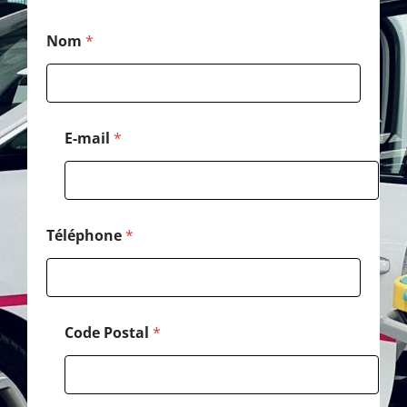
*
Nom
*
C
o
d
e
M
e
E-mail
*
s
s
a
g
e
Téléphone
*
Code Postal
*