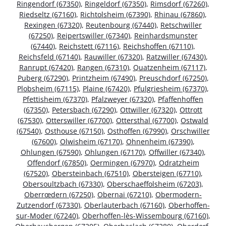
Ringendorf (67350)
,
Ringeldorf (67350)
,
Rimsdorf (67260)
,
Riedseltz (67160)
,
Richtolsheim (67390)
,
Rhinau (67860)
,
Rexingen (67320)
,
Reutenbourg (67440)
,
Retschwiller
(67250)
,
Reipertswiller (67340)
,
Reinhardsmunster
(67440)
,
Reichstett (67116)
,
Reichshoffen (67110)
,
Reichsfeld (67140)
,
Rauwiller (67320)
,
Ratzwiller (67430)
,
Ranrupt (67420)
,
Rangen (67310)
,
Quatzenheim (67117)
,
Puberg (67290)
,
Printzheim (67490)
,
Preuschdorf (67250)
,
Plobsheim (67115)
,
Plaine (67420)
,
Pfulgriesheim (67370)
,
Pfettisheim (67370)
,
Pfalzweyer (67320)
,
Pfaffenhoffen
(67350)
,
Petersbach (67290)
,
Ottwiller (67320)
,
Ottrott
(67530)
,
Otterswiller (67700)
,
Ottersthal (67700)
,
Ostwald
(67540)
,
Osthouse (67150)
,
Osthoffen (67990)
,
Orschwiller
(67600)
,
Olwisheim (67170)
,
Ohnenheim (67390)
,
Ohlungen (67590)
,
Ohlungen (67170)
,
Offwiller (67340)
,
Offendorf (67850)
,
Oermingen (67970)
,
Odratzheim
(67520)
,
Obersteinbach (67510)
,
Obersteigen (67710)
,
Obersoultzbach (67330)
,
Oberschaeffolsheim (67203)
,
Oberrœdern (67250)
,
Obernai (67210)
,
Obermodern-
Zutzendorf (67330)
,
Oberlauterbach (67160)
,
Oberhoffen-
sur-Moder (67240)
,
Oberhoffen-lès-Wissembourg (67160)
,