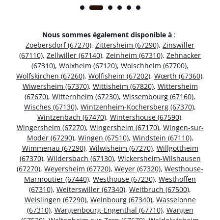
Nous sommes également disponible à
:
Zoebersdorf (67270)
,
Zittersheim (67290)
,
Zinswiller
(67110)
,
Zellwiller (67140)
,
Zeinheim (67310)
,
Zehnacker
(67310)
,
Wolxheim (67120)
,
Wolschheim (67700)
,
Wolfskirchen (67260)
,
Wolfisheim (67202)
,
Wœrth (67360)
,
Wiwersheim (67370)
,
Wittisheim (67820)
,
Wittersheim
(67670)
,
Witternheim (67230)
,
Wissembourg (67160)
,
Wisches (67130)
,
Wintzenheim-Kochersberg (67370)
,
Wintzenbach (67470)
,
Wintershouse (67590)
,
Wingersheim (67270)
,
Wingersheim (67170)
,
Wingen-sur-
Moder (67290)
,
Wingen (67510)
,
Windstein (67110)
,
Wimmenau (67290)
,
Wilwisheim (67270)
,
Willgottheim
(67370)
,
Wildersbach (67130)
,
Wickersheim-Wilshausen
(67270)
,
Weyersheim (67720)
,
Weyer (67320)
,
Westhouse-
Marmoutier (67440)
,
Westhouse (67230)
,
Westhoffen
(67310)
,
Weiterswiller (67340)
,
Weitbruch (67500)
,
Weislingen (67290)
,
Weinbourg (67340)
,
Wasselonne
(67310)
,
Wangenbourg-Engenthal (67710)
,
Wangen