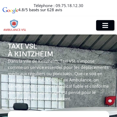
Téléphone :
09.75.18.12.30
4.8/5 basés sur 628 avis
TAXI VSL
À KINTZHEIM
Dans la ville de Kintzheim, Taxi VSL s’impose
comme un service essentiel pour les déplacements
médicaux réguliers ou ponctuels. Que ce soit en
Taxi conventionné, VSL ou Taxi Ambulance, on
bénéficie d’un transport médical fiable et conforme
aux normes. Chaque trajet est pensé pour le
confort et la sécurité du patient.