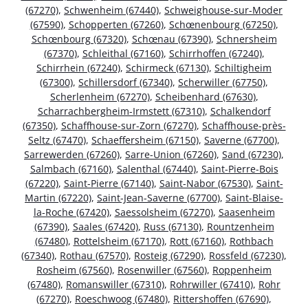
(67270)
,
Schwenheim (67440)
,
Schweighouse-sur-Moder
(67590)
,
Schopperten (67260)
,
Schœnenbourg (67250)
,
Schœnbourg (67320)
,
Schœnau (67390)
,
Schnersheim
(67370)
,
Schleithal (67160)
,
Schirrhoffen (67240)
,
Schirrhein (67240)
,
Schirmeck (67130)
,
Schiltigheim
(67300)
,
Schillersdorf (67340)
,
Scherwiller (67750)
,
Scherlenheim (67270)
,
Scheibenhard (67630)
,
Scharrachbergheim-Irmstett (67310)
,
Schalkendorf
(67350)
,
Schaffhouse-sur-Zorn (67270)
,
Schaffhouse-près-
Seltz (67470)
,
Schaeffersheim (67150)
,
Saverne (67700)
,
Sarrewerden (67260)
,
Sarre-Union (67260)
,
Sand (67230)
,
Salmbach (67160)
,
Salenthal (67440)
,
Saint-Pierre-Bois
(67220)
,
Saint-Pierre (67140)
,
Saint-Nabor (67530)
,
Saint-
Martin (67220)
,
Saint-Jean-Saverne (67700)
,
Saint-Blaise-
la-Roche (67420)
,
Saessolsheim (67270)
,
Saasenheim
(67390)
,
Saales (67420)
,
Russ (67130)
,
Rountzenheim
(67480)
,
Rottelsheim (67170)
,
Rott (67160)
,
Rothbach
(67340)
,
Rothau (67570)
,
Rosteig (67290)
,
Rossfeld (67230)
,
Rosheim (67560)
,
Rosenwiller (67560)
,
Roppenheim
(67480)
,
Romanswiller (67310)
,
Rohrwiller (67410)
,
Rohr
(67270)
,
Roeschwoog (67480)
,
Rittershoffen (67690)
,