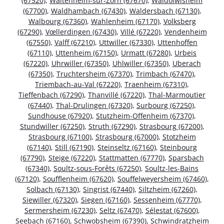
(67520)
,
Waltenheim-sur-Zorn (67670)
,
Waldolwisheim
(67700)
,
Waldhambach (67430)
,
Waldersbach (67130)
,
Walbourg (67360)
,
Wahlenheim (67170)
,
Volksberg
(67290)
,
Vœllerdingen (67430)
,
Villé (67220)
,
Vendenheim
(67550)
,
Valff (67210)
,
Uttwiller (67330)
,
Uttenhoffen
(67110)
,
Uttenheim (67150)
,
Urmatt (67280)
,
Urbeis
(67220)
,
Uhrwiller (67350)
,
Uhlwiller (67350)
,
Uberach
(67350)
,
Truchtersheim (67370)
,
Trimbach (67470)
,
Triembach-au-Val (67220)
,
Traenheim (67310)
,
Tieffenbach (67290)
,
Thanvillé (67220)
,
Thal-Marmoutier
(67440)
,
Thal-Drulingen (67320)
,
Surbourg (67250)
,
Sundhouse (67920)
,
Stutzheim-Offenheim (67370)
,
Stundwiller (67250)
,
Struth (67290)
,
Strasbourg (67200)
,
Strasbourg (67100)
,
Strasbourg (67000)
,
Stotzheim
(67140)
,
Still (67190)
,
Steinseltz (67160)
,
Steinbourg
(67790)
,
Steige (67220)
,
Stattmatten (67770)
,
Sparsbach
(67340)
,
Soultz-sous-Forêts (67250)
,
Soultz-les-Bains
(67120)
,
Soufflenheim (67620)
,
Souffelweyersheim (67460)
,
Solbach (67130)
,
Singrist (67440)
,
Siltzheim (67260)
,
Siewiller (67320)
,
Siegen (67160)
,
Sessenheim (67770)
,
Sermersheim (67230)
,
Seltz (67470)
,
Sélestat (67600)
,
Seebach (67160)
,
Schwobsheim (67390)
,
Schwindratzheim