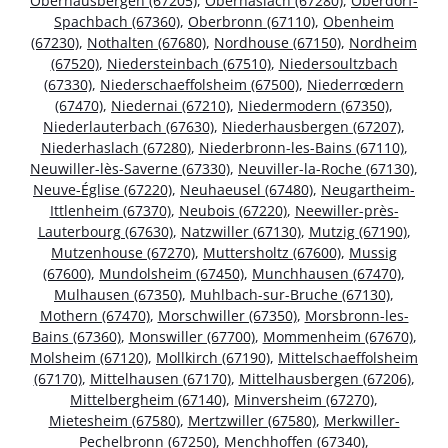
Oberhausbergen (67205)
,
Oberhaslach (67280)
,
Oberdorf-
Spachbach (67360)
,
Oberbronn (67110)
,
Obenheim
(67230)
,
Nothalten (67680)
,
Nordhouse (67150)
,
Nordheim
(67520)
,
Niedersteinbach (67510)
,
Niedersoultzbach
(67330)
,
Niederschaeffolsheim (67500)
,
Niederrœdern
(67470)
,
Niedernai (67210)
,
Niedermodern (67350)
,
Niederlauterbach (67630)
,
Niederhausbergen (67207)
,
Niederhaslach (67280)
,
Niederbronn-les-Bains (67110)
,
Neuwiller-lès-Saverne (67330)
,
Neuviller-la-Roche (67130)
,
Neuve-Église (67220)
,
Neuhaeusel (67480)
,
Neugartheim-
Ittlenheim (67370)
,
Neubois (67220)
,
Neewiller-près-
Lauterbourg (67630)
,
Natzwiller (67130)
,
Mutzig (67190)
,
Mutzenhouse (67270)
,
Muttersholtz (67600)
,
Mussig
(67600)
,
Mundolsheim (67450)
,
Munchhausen (67470)
,
Mulhausen (67350)
,
Muhlbach-sur-Bruche (67130)
,
Mothern (67470)
,
Morschwiller (67350)
,
Morsbronn-les-
Bains (67360)
,
Monswiller (67700)
,
Mommenheim (67670)
,
Molsheim (67120)
,
Mollkirch (67190)
,
Mittelschaeffolsheim
(67170)
,
Mittelhausen (67170)
,
Mittelhausbergen (67206)
,
Mittelbergheim (67140)
,
Minversheim (67270)
,
Mietesheim (67580)
,
Mertzwiller (67580)
,
Merkwiller-
Pechelbronn (67250)
,
Menchhoffen (67340)
,