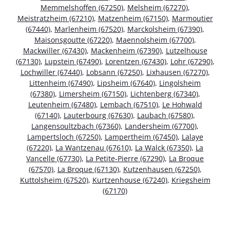
Memmelshoffen (67250)
,
Melsheim (67270)
,
Meistratzheim (67210)
,
Matzenheim (67150)
,
Marmoutier
(67440)
,
Marlenheim (67520)
,
Marckolsheim (67390)
,
Maisonsgoutte (67220)
,
Maennolsheim (67700)
,
Mackwiller (67430)
,
Mackenheim (67390)
,
Lutzelhouse
(67130)
,
Lupstein (67490)
,
Lorentzen (67430)
,
Lohr (67290)
,
Lochwiller (67440)
,
Lobsann (67250)
,
Lixhausen (67270)
,
Littenheim (67490)
,
Lipsheim (67640)
,
Lingolsheim
(67380)
,
Limersheim (67150)
,
Lichtenberg (67340)
,
Leutenheim (67480)
,
Lembach (67510)
,
Le Hohwald
(67140)
,
Lauterbourg (67630)
,
Laubach (67580)
,
Langensoultzbach (67360)
,
Landersheim (67700)
,
Lampertsloch (67250)
,
Lampertheim (67450)
,
Lalaye
(67220)
,
La Wantzenau (67610)
,
La Walck (67350)
,
La
Vancelle (67730)
,
La Petite-Pierre (67290)
,
La Broque
(67570)
,
La Broque (67130)
,
Kutzenhausen (67250)
,
Kuttolsheim (67520)
,
Kurtzenhouse (67240)
,
Kriegsheim
(67170)