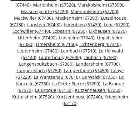
(67440)
,
Marlenheim (67520)
,
Marckolsheim (67390)
,
Maisonsgoutte (67220)
,
Maennolsheim (67700)
,
Mackwiller (67430)
,
Mackenheim (67390)
,
Lutzelhouse
(67130)
,
Lupstein (67490)
,
Lorentzen (67430)
,
Lohr (67290)
,
Lochwiller (67440)
,
Lobsann (67250)
,
Lixhausen (67270)
,
Littenheim (67490)
,
Lipsheim (67640)
,
Lingolsheim
(67380)
,
Limersheim (67150)
,
Lichtenberg (67340)
,
Leutenheim (67480)
,
Lembach (67510)
,
Le Hohwald
(67140)
,
Lauterbourg (67630)
,
Laubach (67580)
,
Langensoultzbach (67360)
,
Landersheim (67700)
,
Lampertsloch (67250)
,
Lampertheim (67450)
,
Lalaye
(67220)
,
La Wantzenau (67610)
,
La Walck (67350)
,
La
Vancelle (67730)
,
La Petite-Pierre (67290)
,
La Broque
(67570)
,
La Broque (67130)
,
Kutzenhausen (67250)
,
Kuttolsheim (67520)
,
Kurtzenhouse (67240)
,
Kriegsheim
(67170)