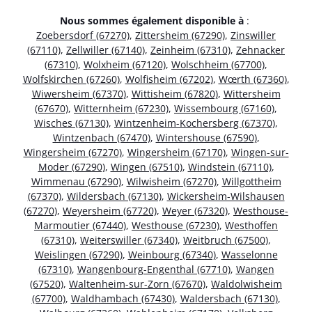
Nous sommes également disponible à
:
Zoebersdorf (67270)
,
Zittersheim (67290)
,
Zinswiller
(67110)
,
Zellwiller (67140)
,
Zeinheim (67310)
,
Zehnacker
(67310)
,
Wolxheim (67120)
,
Wolschheim (67700)
,
Wolfskirchen (67260)
,
Wolfisheim (67202)
,
Wœrth (67360)
,
Wiwersheim (67370)
,
Wittisheim (67820)
,
Wittersheim
(67670)
,
Witternheim (67230)
,
Wissembourg (67160)
,
Wisches (67130)
,
Wintzenheim-Kochersberg (67370)
,
Wintzenbach (67470)
,
Wintershouse (67590)
,
Wingersheim (67270)
,
Wingersheim (67170)
,
Wingen-sur-
Moder (67290)
,
Wingen (67510)
,
Windstein (67110)
,
Wimmenau (67290)
,
Wilwisheim (67270)
,
Willgottheim
(67370)
,
Wildersbach (67130)
,
Wickersheim-Wilshausen
(67270)
,
Weyersheim (67720)
,
Weyer (67320)
,
Westhouse-
Marmoutier (67440)
,
Westhouse (67230)
,
Westhoffen
(67310)
,
Weiterswiller (67340)
,
Weitbruch (67500)
,
Weislingen (67290)
,
Weinbourg (67340)
,
Wasselonne
(67310)
,
Wangenbourg-Engenthal (67710)
,
Wangen
(67520)
,
Waltenheim-sur-Zorn (67670)
,
Waldolwisheim
(67700)
,
Waldhambach (67430)
,
Waldersbach (67130)
,