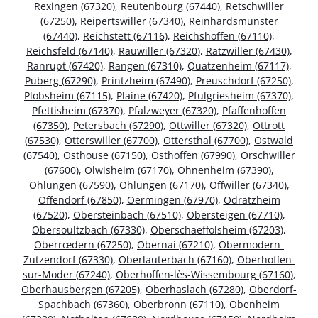
Rexingen (67320)
,
Reutenbourg (67440)
,
Retschwiller
(67250)
,
Reipertswiller (67340)
,
Reinhardsmunster
(67440)
,
Reichstett (67116)
,
Reichshoffen (67110)
,
Reichsfeld (67140)
,
Rauwiller (67320)
,
Ratzwiller (67430)
,
Ranrupt (67420)
,
Rangen (67310)
,
Quatzenheim (67117)
,
Puberg (67290)
,
Printzheim (67490)
,
Preuschdorf (67250)
,
Plobsheim (67115)
,
Plaine (67420)
,
Pfulgriesheim (67370)
,
Pfettisheim (67370)
,
Pfalzweyer (67320)
,
Pfaffenhoffen
(67350)
,
Petersbach (67290)
,
Ottwiller (67320)
,
Ottrott
(67530)
,
Otterswiller (67700)
,
Ottersthal (67700)
,
Ostwald
(67540)
,
Osthouse (67150)
,
Osthoffen (67990)
,
Orschwiller
(67600)
,
Olwisheim (67170)
,
Ohnenheim (67390)
,
Ohlungen (67590)
,
Ohlungen (67170)
,
Offwiller (67340)
,
Offendorf (67850)
,
Oermingen (67970)
,
Odratzheim
(67520)
,
Obersteinbach (67510)
,
Obersteigen (67710)
,
Obersoultzbach (67330)
,
Oberschaeffolsheim (67203)
,
Oberrœdern (67250)
,
Obernai (67210)
,
Obermodern-
Zutzendorf (67330)
,
Oberlauterbach (67160)
,
Oberhoffen-
sur-Moder (67240)
,
Oberhoffen-lès-Wissembourg (67160)
,
Oberhausbergen (67205)
,
Oberhaslach (67280)
,
Oberdorf-
Spachbach (67360)
,
Oberbronn (67110)
,
Obenheim