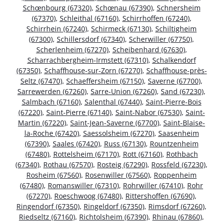
Schœnbourg (67320)
,
Schœnau (67390)
,
Schnersheim
(67370)
,
Schleithal (67160)
,
Schirrhoffen (67240)
,
Schirrhein (67240)
,
Schirmeck (67130)
,
Schiltigheim
(67300)
,
Schillersdorf (67340)
,
Scherwiller (67750)
,
Scherlenheim (67270)
,
Scheibenhard (67630)
,
Scharrachbergheim-Irmstett (67310)
,
Schalkendorf
(67350)
,
Schaffhouse-sur-Zorn (67270)
,
Schaffhouse-près-
Seltz (67470)
,
Schaeffersheim (67150)
,
Saverne (67700)
,
Sarrewerden (67260)
,
Sarre-Union (67260)
,
Sand (67230)
,
Salmbach (67160)
,
Salenthal (67440)
,
Saint-Pierre-Bois
(67220)
,
Saint-Pierre (67140)
,
Saint-Nabor (67530)
,
Saint-
Martin (67220)
,
Saint-Jean-Saverne (67700)
,
Saint-Blaise-
la-Roche (67420)
,
Saessolsheim (67270)
,
Saasenheim
(67390)
,
Saales (67420)
,
Russ (67130)
,
Rountzenheim
(67480)
,
Rottelsheim (67170)
,
Rott (67160)
,
Rothbach
(67340)
,
Rothau (67570)
,
Rosteig (67290)
,
Rossfeld (67230)
,
Rosheim (67560)
,
Rosenwiller (67560)
,
Roppenheim
(67480)
,
Romanswiller (67310)
,
Rohrwiller (67410)
,
Rohr
(67270)
,
Roeschwoog (67480)
,
Rittershoffen (67690)
,
Ringendorf (67350)
,
Ringeldorf (67350)
,
Rimsdorf (67260)
,
Riedseltz (67160)
,
Richtolsheim (67390)
,
Rhinau (67860)
,