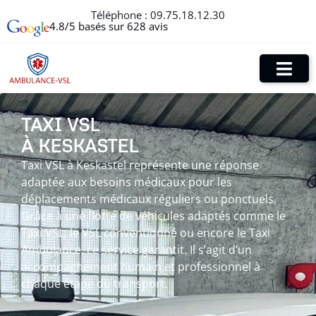
Téléphone :
09.75.18.12.30
4.8/5 basés sur 628 avis
TAXI VSL
À KESKASTEL
Taxi VSL à Keskastel représente une réponse
adaptée aux besoins médicaux pour les
déplacements médicaux réguliers ou ponctuels.
Grâce à une flotte de véhicules adaptés comme le
Taxi VSL, le VSL conventionné ou encore le Taxi
Ambulance, ce service garantit. Il s’agit d’un
accompagnement humain et professionnel à
chaque étape du transport.