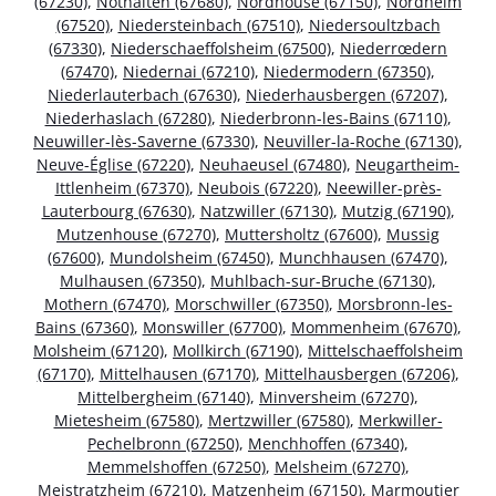
(67230)
,
Nothalten (67680)
,
Nordhouse (67150)
,
Nordheim
(67520)
,
Niedersteinbach (67510)
,
Niedersoultzbach
(67330)
,
Niederschaeffolsheim (67500)
,
Niederrœdern
(67470)
,
Niedernai (67210)
,
Niedermodern (67350)
,
Niederlauterbach (67630)
,
Niederhausbergen (67207)
,
Niederhaslach (67280)
,
Niederbronn-les-Bains (67110)
,
Neuwiller-lès-Saverne (67330)
,
Neuviller-la-Roche (67130)
,
Neuve-Église (67220)
,
Neuhaeusel (67480)
,
Neugartheim-
Ittlenheim (67370)
,
Neubois (67220)
,
Neewiller-près-
Lauterbourg (67630)
,
Natzwiller (67130)
,
Mutzig (67190)
,
Mutzenhouse (67270)
,
Muttersholtz (67600)
,
Mussig
(67600)
,
Mundolsheim (67450)
,
Munchhausen (67470)
,
Mulhausen (67350)
,
Muhlbach-sur-Bruche (67130)
,
Mothern (67470)
,
Morschwiller (67350)
,
Morsbronn-les-
Bains (67360)
,
Monswiller (67700)
,
Mommenheim (67670)
,
Molsheim (67120)
,
Mollkirch (67190)
,
Mittelschaeffolsheim
(67170)
,
Mittelhausen (67170)
,
Mittelhausbergen (67206)
,
Mittelbergheim (67140)
,
Minversheim (67270)
,
Mietesheim (67580)
,
Mertzwiller (67580)
,
Merkwiller-
Pechelbronn (67250)
,
Menchhoffen (67340)
,
Memmelshoffen (67250)
,
Melsheim (67270)
,
Meistratzheim (67210)
,
Matzenheim (67150)
,
Marmoutier