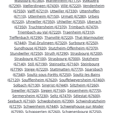
Walbourg (67360)
,
Wahlenheim (67170)
,
Volksberg
(67290)
,
Vœllerdingen (67430)
,
Villé (67220)
,
Vendenheim
(67550)
,
Valff (67210)
,
Uttwiller (67330)
,
Uttenhoffen
(67110)
,
Uttenheim (67150)
,
Urmatt (67280)
,
Urbeis
(67220)
,
Uhrwiller (67350)
,
Uhlwiller (67350)
,
Uberach
(67350)
,
Truchtersheim (67370)
,
Trimbach (67470)
,
Triembach-au-Val (67220)
,
Traenheim (67310)
,
Tieffenbach (67290)
,
Thanvillé (67220)
,
Thal-Marmoutier
(67440)
,
Thal-Drulingen (67320)
,
Surbourg (67250)
,
Sundhouse (67920)
,
Stutzheim-Offenheim (67370)
,
Stundwiller (67250)
,
Struth (67290)
,
Strasbourg (67200)
,
Strasbourg (67100)
,
Strasbourg (67000)
,
Stotzheim
(67140)
,
Still (67190)
,
Steinseltz (67160)
,
Steinbourg
(67790)
,
Steige (67220)
,
Stattmatten (67770)
,
Sparsbach
(67340)
,
Soultz-sous-Forêts (67250)
,
Soultz-les-Bains
(67120)
,
Soufflenheim (67620)
,
Souffelweyersheim (67460)
,
Solbach (67130)
,
Singrist (67440)
,
Siltzheim (67260)
,
Siewiller (67320)
,
Siegen (67160)
,
Sessenheim (67770)
,
Sermersheim (67230)
,
Seltz (67470)
,
Sélestat (67600)
,
Seebach (67160)
,
Schwobsheim (67390)
,
Schwindratzheim
(67270)
,
Schwenheim (67440)
,
Schweighouse-sur-Moder
(67590)
,
Schopperten (67260)
,
Schœnenbourg (67250)
,