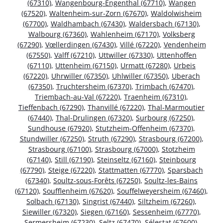
(67310)
,
Wangenbourg-Engenthal (67710)
,
Wangen
(67520)
,
Waltenheim-sur-Zorn (67670)
,
Waldolwisheim
(67700)
,
Waldhambach (67430)
,
Waldersbach (67130)
,
Walbourg (67360)
,
Wahlenheim (67170)
,
Volksberg
(67290)
,
Vœllerdingen (67430)
,
Villé (67220)
,
Vendenheim
(67550)
,
Valff (67210)
,
Uttwiller (67330)
,
Uttenhoffen
(67110)
,
Uttenheim (67150)
,
Urmatt (67280)
,
Urbeis
(67220)
,
Uhrwiller (67350)
,
Uhlwiller (67350)
,
Uberach
(67350)
,
Truchtersheim (67370)
,
Trimbach (67470)
,
Triembach-au-Val (67220)
,
Traenheim (67310)
,
Tieffenbach (67290)
,
Thanvillé (67220)
,
Thal-Marmoutier
(67440)
,
Thal-Drulingen (67320)
,
Surbourg (67250)
,
Sundhouse (67920)
,
Stutzheim-Offenheim (67370)
,
Stundwiller (67250)
,
Struth (67290)
,
Strasbourg (67200)
,
Strasbourg (67100)
,
Strasbourg (67000)
,
Stotzheim
(67140)
,
Still (67190)
,
Steinseltz (67160)
,
Steinbourg
(67790)
,
Steige (67220)
,
Stattmatten (67770)
,
Sparsbach
(67340)
,
Soultz-sous-Forêts (67250)
,
Soultz-les-Bains
(67120)
,
Soufflenheim (67620)
,
Souffelweyersheim (67460)
,
Solbach (67130)
,
Singrist (67440)
,
Siltzheim (67260)
,
Siewiller (67320)
,
Siegen (67160)
,
Sessenheim (67770)
,
Sermersheim (67230)
,
Seltz (67470)
,
Sélestat (67600)
,