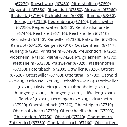
(67270)
,
Roeschwoog (67480)
,
Rittershoffen (67690)
,
Ringendorf (67350)
,
Ringeldorf (67350)
,
Rimsdorf (67260)
,
Riedseltz (67160)
,
Richtolsheim (67390)
,
Rhinau (67860)
,
Rexingen (67320)
,
Reutenbourg (67440)
,
Retschwiller
(67250)
,
Reipertswiller (67340)
,
Reinhardsmunster
(67440)
,
Reichstett (67116)
,
Reichshoffen (67110)
,
Reichsfeld (67140)
,
Rauwiller (67320)
,
Ratzwiller (67430)
,
Ranrupt (67420)
,
Rangen (67310)
,
Quatzenheim (67117)
,
Puberg (67290)
,
Printzheim (67490)
,
Preuschdorf (67250)
,
Plobsheim (67115)
,
Plaine (67420)
,
Pfulgriesheim (67370)
,
Pfettisheim (67370)
,
Pfalzweyer (67320)
,
Pfaffenhoffen
(67350)
,
Petersbach (67290)
,
Ottwiller (67320)
,
Ottrott
(67530)
,
Otterswiller (67700)
,
Ottersthal (67700)
,
Ostwald
(67540)
,
Osthouse (67150)
,
Osthoffen (67990)
,
Orschwiller
(67600)
,
Olwisheim (67170)
,
Ohnenheim (67390)
,
Ohlungen (67590)
,
Ohlungen (67170)
,
Offwiller (67340)
,
Offendorf (67850)
,
Oermingen (67970)
,
Odratzheim
(67520)
,
Obersteinbach (67510)
,
Obersteigen (67710)
,
Obersoultzbach (67330)
,
Oberschaeffolsheim (67203)
,
Oberrœdern (67250)
,
Obernai (67210)
,
Obermodern-
Zutzendorf (67330)
,
Oberlauterbach (67160)
,
Oberhoffen-