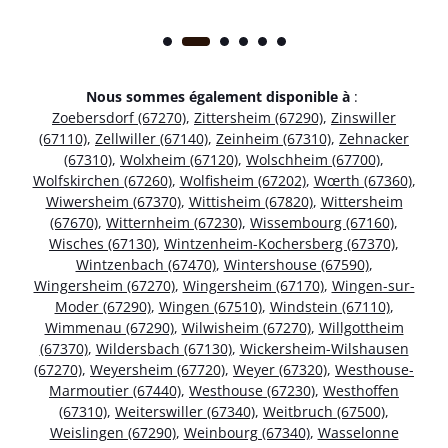
Nous sommes également disponible à
:
Zoebersdorf (67270)
,
Zittersheim (67290)
,
Zinswiller
(67110)
,
Zellwiller (67140)
,
Zeinheim (67310)
,
Zehnacker
(67310)
,
Wolxheim (67120)
,
Wolschheim (67700)
,
Wolfskirchen (67260)
,
Wolfisheim (67202)
,
Wœrth (67360)
,
Wiwersheim (67370)
,
Wittisheim (67820)
,
Wittersheim
(67670)
,
Witternheim (67230)
,
Wissembourg (67160)
,
Wisches (67130)
,
Wintzenheim-Kochersberg (67370)
,
Wintzenbach (67470)
,
Wintershouse (67590)
,
Wingersheim (67270)
,
Wingersheim (67170)
,
Wingen-sur-
Moder (67290)
,
Wingen (67510)
,
Windstein (67110)
,
Wimmenau (67290)
,
Wilwisheim (67270)
,
Willgottheim
(67370)
,
Wildersbach (67130)
,
Wickersheim-Wilshausen
(67270)
,
Weyersheim (67720)
,
Weyer (67320)
,
Westhouse-
Marmoutier (67440)
,
Westhouse (67230)
,
Westhoffen
(67310)
,
Weiterswiller (67340)
,
Weitbruch (67500)
,
Weislingen (67290)
,
Weinbourg (67340)
,
Wasselonne