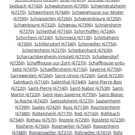
Seebach (67160)
,
Schwobsheim (67390)
,
Schwindratzheim
(67270)
,
Schwenheim (67440)
,
Schweighouse-sur-Moder
(67590)
,
Schopperten (67260)
,
Schœnenbourg (67250)
,
Schœnbourg (67320)
,
Schœnau (67390)
,
Schnersheim
(67370)
,
Schleithal (67160)
,
Schirrhoffen (67240)
,
Schirrhein (67240)
,
Schirmeck (67130)
,
Schiltigheim
(67300)
,
Schillersdorf (67340)
,
Scherwiller (67750)
,
Scherlenheim (67270)
,
Scheibenhard (67630)
,
Scharrachbergheim-Irmstett (67310)
,
Schalkendorf
(67350)
,
Schaffhouse-sur-Zorn (67270)
,
Schaffhouse-près-
Seltz (67470)
,
Schaeffersheim (67150)
,
Saverne (67700)
,
Sarrewerden (67260)
,
Sarre-Union (67260)
,
Sand (67230)
,
Salmbach (67160)
,
Salenthal (67440)
,
Saint-Pierre-Bois
(67220)
,
Saint-Pierre (67140)
,
Saint-Nabor (67530)
,
Saint-
Martin (67220)
,
Saint-Jean-Saverne (67700)
,
Saint-Blaise-
la-Roche (67420)
,
Saessolsheim (67270)
,
Saasenheim
(67390)
,
Saales (67420)
,
Russ (67130)
,
Rountzenheim
(67480)
,
Rottelsheim (67170)
,
Rott (67160)
,
Rothbach
(67340)
,
Rothau (67570)
,
Rosteig (67290)
,
Rossfeld (67230)
,
Rosheim (67560)
,
Rosenwiller (67560)
,
Roppenheim
(67480)
,
Romanswiller (67310)
,
Rohrwiller (67410)
,
Rohr