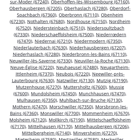
sur-Moder (67240)
,
Oberhoffen-lès-Wissembourg (67160)
,
Oberhausbergen (67205)
,
Oberhaslach (67280)
,
Oberdorf-
Spachbach (67360)
,
Oberbronn (67110)
,
Obenheim
(67230)
,
Nothalten (67680)
,
Nordhouse (67150)
,
Nordheim
(67520)
,
Niedersteinbach (67510)
,
Niedersoultzbach
(67330)
,
Niederschaeffolsheim (67500)
,
Niederrœdern
(67470)
,
Niedernai (67210)
,
Niedermodern (67350)
,
Niederlauterbach (67630)
,
Niederhausbergen (67207)
,
Niederhaslach (67280)
,
Niederbronn-les-Bains (67110)
,
Neuwiller-lès-Saverne (67330)
,
Neuviller-la-Roche (67130)
,
Neuve-Église (67220)
,
Neuhaeusel (67480)
,
Neugartheim-
Ittlenheim (67370)
,
Neubois (67220)
,
Neewiller-près-
Lauterbourg (67630)
,
Natzwiller (67130)
,
Mutzig (67190)
,
Mutzenhouse (67270)
,
Muttersholtz (67600)
,
Mussig
(67600)
,
Mundolsheim (67450)
,
Munchhausen (67470)
,
Mulhausen (67350)
,
Muhlbach-sur-Bruche (67130)
,
Mothern (67470)
,
Morschwiller (67350)
,
Morsbronn-les-
Bains (67360)
,
Monswiller (67700)
,
Mommenheim (67670)
,
Molsheim (67120)
,
Mollkirch (67190)
,
Mittelschaeffolsheim
(67170)
,
Mittelhausen (67170)
,
Mittelhausbergen (67206)
,
Mittelbergheim (67140)
,
Minversheim (67270)
,
Mietesheim (67580)
,
Mertzwiller (67580)
,
Merkwiller-