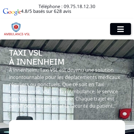
Téléphone :
09.75.18.12.30
4.8/5 basés sur 628 avis
TAXI VSL
À INNENHEIM
À Innenheim, Taxi VSL est devenu une solution
incontournable pour les déplacements médicaux
réguliers ou ponctuels. Que ce soit en Taxi
conventionné, VSL ou Taxi Ambulance, le service
Taxi VSL à Innenheim assure. Chaque trajet est
pensé pour le confort et la sécurité du patient.