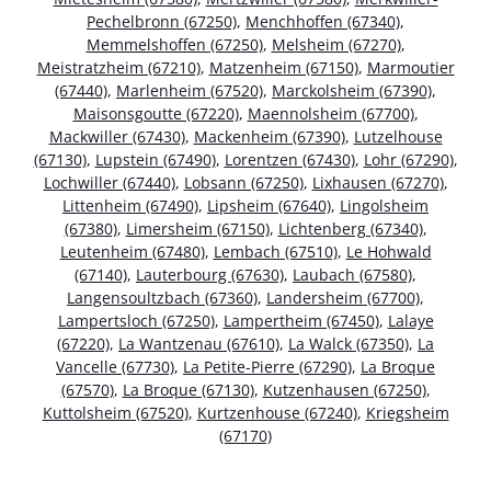
Pechelbronn (67250)
,
Menchhoffen (67340)
,
Memmelshoffen (67250)
,
Melsheim (67270)
,
Meistratzheim (67210)
,
Matzenheim (67150)
,
Marmoutier
(67440)
,
Marlenheim (67520)
,
Marckolsheim (67390)
,
Maisonsgoutte (67220)
,
Maennolsheim (67700)
,
Mackwiller (67430)
,
Mackenheim (67390)
,
Lutzelhouse
(67130)
,
Lupstein (67490)
,
Lorentzen (67430)
,
Lohr (67290)
,
Lochwiller (67440)
,
Lobsann (67250)
,
Lixhausen (67270)
,
Littenheim (67490)
,
Lipsheim (67640)
,
Lingolsheim
(67380)
,
Limersheim (67150)
,
Lichtenberg (67340)
,
Leutenheim (67480)
,
Lembach (67510)
,
Le Hohwald
(67140)
,
Lauterbourg (67630)
,
Laubach (67580)
,
Langensoultzbach (67360)
,
Landersheim (67700)
,
Lampertsloch (67250)
,
Lampertheim (67450)
,
Lalaye
(67220)
,
La Wantzenau (67610)
,
La Walck (67350)
,
La
Vancelle (67730)
,
La Petite-Pierre (67290)
,
La Broque
(67570)
,
La Broque (67130)
,
Kutzenhausen (67250)
,
Kuttolsheim (67520)
,
Kurtzenhouse (67240)
,
Kriegsheim
(67170)