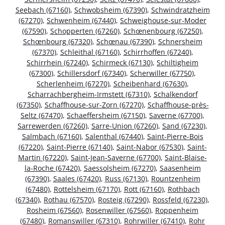
Seebach (67160)
,
Schwobsheim (67390)
,
Schwindratzheim
(67270)
,
Schwenheim (67440)
,
Schweighouse-sur-Moder
(67590)
,
Schopperten (67260)
,
Schœnenbourg (67250)
,
Schœnbourg (67320)
,
Schœnau (67390)
,
Schnersheim
(67370)
,
Schleithal (67160)
,
Schirrhoffen (67240)
,
Schirrhein (67240)
,
Schirmeck (67130)
,
Schiltigheim
(67300)
,
Schillersdorf (67340)
,
Scherwiller (67750)
,
Scherlenheim (67270)
,
Scheibenhard (67630)
,
Scharrachbergheim-Irmstett (67310)
,
Schalkendorf
(67350)
,
Schaffhouse-sur-Zorn (67270)
,
Schaffhouse-près-
Seltz (67470)
,
Schaeffersheim (67150)
,
Saverne (67700)
,
Sarrewerden (67260)
,
Sarre-Union (67260)
,
Sand (67230)
,
Salmbach (67160)
,
Salenthal (67440)
,
Saint-Pierre-Bois
(67220)
,
Saint-Pierre (67140)
,
Saint-Nabor (67530)
,
Saint-
Martin (67220)
,
Saint-Jean-Saverne (67700)
,
Saint-Blaise-
la-Roche (67420)
,
Saessolsheim (67270)
,
Saasenheim
(67390)
,
Saales (67420)
,
Russ (67130)
,
Rountzenheim
(67480)
,
Rottelsheim (67170)
,
Rott (67160)
,
Rothbach
(67340)
,
Rothau (67570)
,
Rosteig (67290)
,
Rossfeld (67230)
,
Rosheim (67560)
,
Rosenwiller (67560)
,
Roppenheim
(67480)
,
Romanswiller (67310)
,
Rohrwiller (67410)
,
Rohr