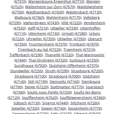
(67310)
,
Wangenbourg-Engenthal (67710)
,
Wangen
(67520)
,
Waltenheim-sur-Zorn (67670)
,
Waldolwisheim
(67700)
,
Waldhambach (67430)
,
Waldersbach (67130)
,
Walbourg (67360)
,
Wahlenheim (67170)
,
Volksberg
(67290)
,
Vœllerdingen (67430)
,
Villé (67220)
,
Vendenheim
(67550)
,
Valff (67210)
,
Uttwiller (67330)
,
Uttenhoffen
(67110)
,
Uttenheim (67150)
,
Urmatt (67280)
,
Urbeis
(67220)
,
Uhrwiller (67350)
,
Uhlwiller (67350)
,
Uberach
(67350)
,
Truchtersheim (67370)
,
Trimbach (67470)
,
Triembach-au-Val (67220)
,
Traenheim (67310)
,
Tieffenbach (67290)
,
Thanvillé (67220)
,
Thal-Marmoutier
(67440)
,
Thal-Drulingen (67320)
,
Surbourg (67250)
,
Sundhouse (67920)
,
Stutzheim-Offenheim (67370)
,
Stundwiller (67250)
,
Struth (67290)
,
Strasbourg (67200)
,
Strasbourg (67100)
,
Strasbourg (67000)
,
Stotzheim
(67140)
,
Still (67190)
,
Steinseltz (67160)
,
Steinbourg
(67790)
,
Steige (67220)
,
Stattmatten (67770)
,
Sparsbach
(67340)
,
Soultz-sous-Forêts (67250)
,
Soultz-les-Bains
(67120)
,
Soufflenheim (67620)
,
Souffelweyersheim (67460)
,
Solbach (67130)
,
Singrist (67440)
,
Siltzheim (67260)
,
Siewiller (67320)
,
Siegen (67160)
,
Sessenheim (67770)
,
Sermersheim (67230)
,
Seltz (67470)
,
Sélestat (67600)
,