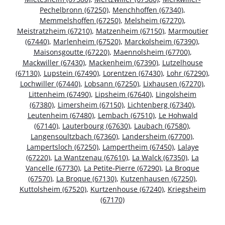
Pechelbronn (67250)
,
Menchhoffen (67340)
,
Memmelshoffen (67250)
,
Melsheim (67270)
,
Meistratzheim (67210)
,
Matzenheim (67150)
,
Marmoutier
(67440)
,
Marlenheim (67520)
,
Marckolsheim (67390)
,
Maisonsgoutte (67220)
,
Maennolsheim (67700)
,
Mackwiller (67430)
,
Mackenheim (67390)
,
Lutzelhouse
(67130)
,
Lupstein (67490)
,
Lorentzen (67430)
,
Lohr (67290)
,
Lochwiller (67440)
,
Lobsann (67250)
,
Lixhausen (67270)
,
Littenheim (67490)
,
Lipsheim (67640)
,
Lingolsheim
(67380)
,
Limersheim (67150)
,
Lichtenberg (67340)
,
Leutenheim (67480)
,
Lembach (67510)
,
Le Hohwald
(67140)
,
Lauterbourg (67630)
,
Laubach (67580)
,
Langensoultzbach (67360)
,
Landersheim (67700)
,
Lampertsloch (67250)
,
Lampertheim (67450)
,
Lalaye
(67220)
,
La Wantzenau (67610)
,
La Walck (67350)
,
La
Vancelle (67730)
,
La Petite-Pierre (67290)
,
La Broque
(67570)
,
La Broque (67130)
,
Kutzenhausen (67250)
,
Kuttolsheim (67520)
,
Kurtzenhouse (67240)
,
Kriegsheim
(67170)