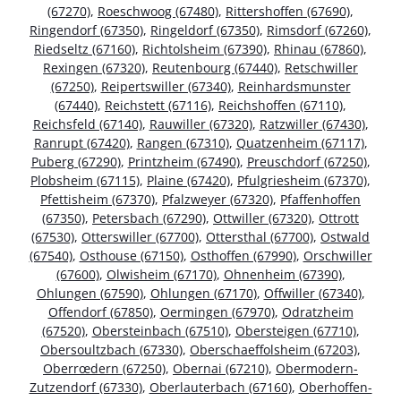
(67270)
,
Roeschwoog (67480)
,
Rittershoffen (67690)
,
Ringendorf (67350)
,
Ringeldorf (67350)
,
Rimsdorf (67260)
,
Riedseltz (67160)
,
Richtolsheim (67390)
,
Rhinau (67860)
,
Rexingen (67320)
,
Reutenbourg (67440)
,
Retschwiller
(67250)
,
Reipertswiller (67340)
,
Reinhardsmunster
(67440)
,
Reichstett (67116)
,
Reichshoffen (67110)
,
Reichsfeld (67140)
,
Rauwiller (67320)
,
Ratzwiller (67430)
,
Ranrupt (67420)
,
Rangen (67310)
,
Quatzenheim (67117)
,
Puberg (67290)
,
Printzheim (67490)
,
Preuschdorf (67250)
,
Plobsheim (67115)
,
Plaine (67420)
,
Pfulgriesheim (67370)
,
Pfettisheim (67370)
,
Pfalzweyer (67320)
,
Pfaffenhoffen
(67350)
,
Petersbach (67290)
,
Ottwiller (67320)
,
Ottrott
(67530)
,
Otterswiller (67700)
,
Ottersthal (67700)
,
Ostwald
(67540)
,
Osthouse (67150)
,
Osthoffen (67990)
,
Orschwiller
(67600)
,
Olwisheim (67170)
,
Ohnenheim (67390)
,
Ohlungen (67590)
,
Ohlungen (67170)
,
Offwiller (67340)
,
Offendorf (67850)
,
Oermingen (67970)
,
Odratzheim
(67520)
,
Obersteinbach (67510)
,
Obersteigen (67710)
,
Obersoultzbach (67330)
,
Oberschaeffolsheim (67203)
,
Oberrœdern (67250)
,
Obernai (67210)
,
Obermodern-
Zutzendorf (67330)
,
Oberlauterbach (67160)
,
Oberhoffen-