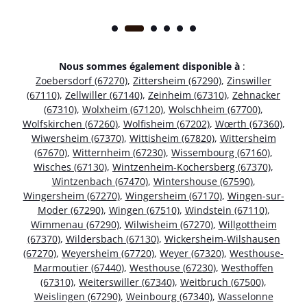
Nous sommes également disponible à
:
Zoebersdorf (67270)
,
Zittersheim (67290)
,
Zinswiller
(67110)
,
Zellwiller (67140)
,
Zeinheim (67310)
,
Zehnacker
(67310)
,
Wolxheim (67120)
,
Wolschheim (67700)
,
Wolfskirchen (67260)
,
Wolfisheim (67202)
,
Wœrth (67360)
,
Wiwersheim (67370)
,
Wittisheim (67820)
,
Wittersheim
(67670)
,
Witternheim (67230)
,
Wissembourg (67160)
,
Wisches (67130)
,
Wintzenheim-Kochersberg (67370)
,
Wintzenbach (67470)
,
Wintershouse (67590)
,
Wingersheim (67270)
,
Wingersheim (67170)
,
Wingen-sur-
Moder (67290)
,
Wingen (67510)
,
Windstein (67110)
,
Wimmenau (67290)
,
Wilwisheim (67270)
,
Willgottheim
(67370)
,
Wildersbach (67130)
,
Wickersheim-Wilshausen
(67270)
,
Weyersheim (67720)
,
Weyer (67320)
,
Westhouse-
Marmoutier (67440)
,
Westhouse (67230)
,
Westhoffen
(67310)
,
Weiterswiller (67340)
,
Weitbruch (67500)
,
Weislingen (67290)
,
Weinbourg (67340)
,
Wasselonne