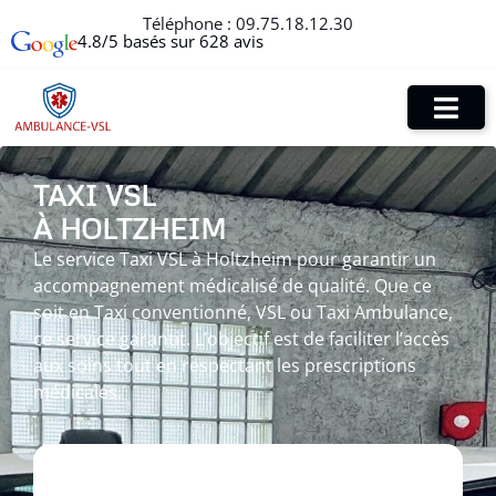
Téléphone :
09.75.18.12.30
4.8/5 basés sur 628 avis
TAXI VSL
À HOLTZHEIM
Le service Taxi VSL à Holtzheim pour garantir un
accompagnement médicalisé de qualité. Que ce
soit en Taxi conventionné, VSL ou Taxi Ambulance,
ce service garantit. L’objectif est de faciliter l’accès
aux soins tout en respectant les prescriptions
médicales.