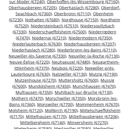
sur-Moder (67240)
,
Oberhoffen-lès-Wissembourg (67160)
,
Oberhausbergen (67205)
,
Oberhaslach (67280)
,
Oberdorf-
Spachbach (67360)
,
Oberbronn (67110)
,
Obenheim
(67230)
,
Nothalten (67680)
,
Nordhouse (67150)
,
Nordheim
(67520)
,
Niedersteinbach (67510)
,
Niedersoultzbach
(67330)
,
Niederschaeffolsheim (67500)
,
Niederrœdern
(67470)
,
Niedernai (67210)
,
Niedermodern (67350)
,
Niederlauterbach (67630)
,
Niederhausbergen (67207)
,
Niederhaslach (67280)
,
Niederbronn-les-Bains (67110)
,
Neuwiller-lès-Saverne (67330)
,
Neuviller-la-Roche (67130)
,
Neuve-Église (67220)
,
Neuhaeusel (67480)
,
Neugartheim-
Ittlenheim (67370)
,
Neubois (67220)
,
Neewiller-près-
Lauterbourg (67630)
,
Natzwiller (67130)
,
Mutzig (67190)
,
Mutzenhouse (67270)
,
Muttersholtz (67600)
,
Mussig
(67600)
,
Mundolsheim (67450)
,
Munchhausen (67470)
,
Mulhausen (67350)
,
Muhlbach-sur-Bruche (67130)
,
Mothern (67470)
,
Morschwiller (67350)
,
Morsbronn-les-
Bains (67360)
,
Monswiller (67700)
,
Mommenheim (67670)
,
Molsheim (67120)
,
Mollkirch (67190)
,
Mittelschaeffolsheim
(67170)
,
Mittelhausen (67170)
,
Mittelhausbergen (67206)
,
Mittelbergheim (67140)
,
Minversheim (67270)
,
Mietesheim (67580)
,
Mertzwiller (67580)
,
Merkwiller-