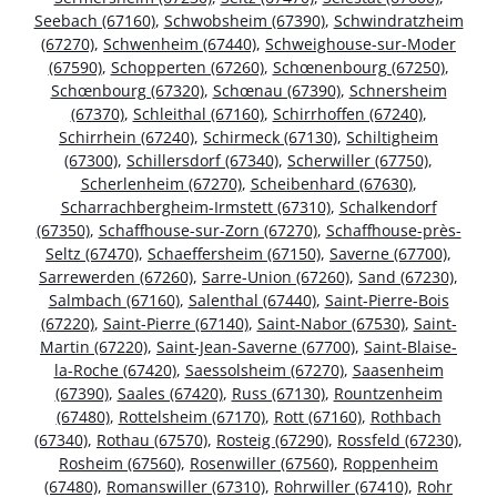
Seebach (67160)
,
Schwobsheim (67390)
,
Schwindratzheim
(67270)
,
Schwenheim (67440)
,
Schweighouse-sur-Moder
(67590)
,
Schopperten (67260)
,
Schœnenbourg (67250)
,
Schœnbourg (67320)
,
Schœnau (67390)
,
Schnersheim
(67370)
,
Schleithal (67160)
,
Schirrhoffen (67240)
,
Schirrhein (67240)
,
Schirmeck (67130)
,
Schiltigheim
(67300)
,
Schillersdorf (67340)
,
Scherwiller (67750)
,
Scherlenheim (67270)
,
Scheibenhard (67630)
,
Scharrachbergheim-Irmstett (67310)
,
Schalkendorf
(67350)
,
Schaffhouse-sur-Zorn (67270)
,
Schaffhouse-près-
Seltz (67470)
,
Schaeffersheim (67150)
,
Saverne (67700)
,
Sarrewerden (67260)
,
Sarre-Union (67260)
,
Sand (67230)
,
Salmbach (67160)
,
Salenthal (67440)
,
Saint-Pierre-Bois
(67220)
,
Saint-Pierre (67140)
,
Saint-Nabor (67530)
,
Saint-
Martin (67220)
,
Saint-Jean-Saverne (67700)
,
Saint-Blaise-
la-Roche (67420)
,
Saessolsheim (67270)
,
Saasenheim
(67390)
,
Saales (67420)
,
Russ (67130)
,
Rountzenheim
(67480)
,
Rottelsheim (67170)
,
Rott (67160)
,
Rothbach
(67340)
,
Rothau (67570)
,
Rosteig (67290)
,
Rossfeld (67230)
,
Rosheim (67560)
,
Rosenwiller (67560)
,
Roppenheim
(67480)
,
Romanswiller (67310)
,
Rohrwiller (67410)
,
Rohr