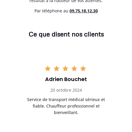
résultat à la hauteur de vos attentes.
Par téléphone au
0
9.75.18.12.30
Ce que disent nos clients
Adrien Bouchet
20 octobre 2024
rès
Service de transport médical sérieux et
Po
ice.
fiable. Chauffeur professionnel et
bienveillant.