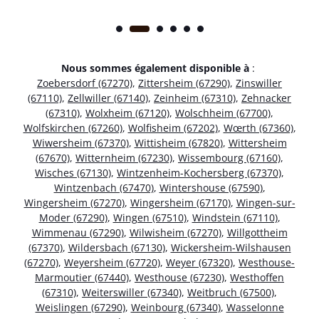
Nous sommes également disponible à
:
Zoebersdorf (67270)
,
Zittersheim (67290)
,
Zinswiller
(67110)
,
Zellwiller (67140)
,
Zeinheim (67310)
,
Zehnacker
(67310)
,
Wolxheim (67120)
,
Wolschheim (67700)
,
Wolfskirchen (67260)
,
Wolfisheim (67202)
,
Wœrth (67360)
,
Wiwersheim (67370)
,
Wittisheim (67820)
,
Wittersheim
(67670)
,
Witternheim (67230)
,
Wissembourg (67160)
,
Wisches (67130)
,
Wintzenheim-Kochersberg (67370)
,
Wintzenbach (67470)
,
Wintershouse (67590)
,
Wingersheim (67270)
,
Wingersheim (67170)
,
Wingen-sur-
Moder (67290)
,
Wingen (67510)
,
Windstein (67110)
,
Wimmenau (67290)
,
Wilwisheim (67270)
,
Willgottheim
(67370)
,
Wildersbach (67130)
,
Wickersheim-Wilshausen
(67270)
,
Weyersheim (67720)
,
Weyer (67320)
,
Westhouse-
Marmoutier (67440)
,
Westhouse (67230)
,
Westhoffen
(67310)
,
Weiterswiller (67340)
,
Weitbruch (67500)
,
Weislingen (67290)
,
Weinbourg (67340)
,
Wasselonne