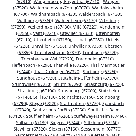
(67310)
,
Wangenbourg-Engenthal (67710)
,
Wangen
(67520)
,
Waltenheim-sur-Zorn (67670)
,
Waldolwisheim
(67700)
,
Waldhambach (67430)
,
Waldersbach (67130)
,
Walbourg (67360)
,
Wahlenheim (67170)
,
Volksberg
(67290)
,
Vœllerdingen (67430)
,
Villé (67220)
,
Vendenheim
(67550)
,
Valff (67210)
,
Uttwiller (67330)
,
Uttenhoffen
(67110)
,
Uttenheim (67150)
,
Urmatt (67280)
,
Urbeis
(67220)
,
Uhrwiller (67350)
,
Uhlwiller (67350)
,
Uberach
(67350)
,
Truchtersheim (67370)
,
Trimbach (67470)
,
Triembach-au-Val (67220)
,
Traenheim (67310)
,
Tieffenbach (67290)
,
Thanvillé (67220)
,
Thal-Marmoutier
(67440)
,
Thal-Drulingen (67320)
,
Surbourg (67250)
,
Sundhouse (67920)
,
Stutzheim-Offenheim (67370)
,
Stundwiller (67250)
,
Struth (67290)
,
Strasbourg (67200)
,
Strasbourg (67100)
,
Strasbourg (67000)
,
Stotzheim
(67140)
,
Still (67190)
,
Steinseltz (67160)
,
Steinbourg
(67790)
,
Steige (67220)
,
Stattmatten (67770)
,
Sparsbach
(67340)
,
Soultz-sous-Forêts (67250)
,
Soultz-les-Bains
(67120)
,
Soufflenheim (67620)
,
Souffelweyersheim (67460)
,
Solbach (67130)
,
Singrist (67440)
,
Siltzheim (67260)
,
Siewiller (67320)
,
Siegen (67160)
,
Sessenheim (67770)
,
Sermersheim (67230)
,
Seltz (67470)
,
Sélestat (67600)
,