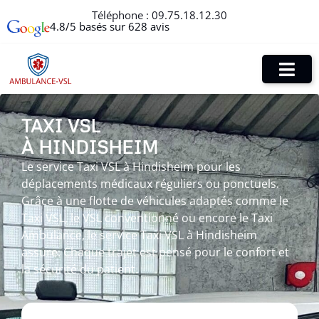
Téléphone :
09.75.18.12.30
4.8/5 basés sur 628 avis
TAXI VSL
À HINDISHEIM
Le service Taxi VSL à Hindisheim pour les
déplacements médicaux réguliers ou ponctuels.
Grâce à une flotte de véhicules adaptés comme le
Taxi VSL, le VSL conventionné ou encore le Taxi
Ambulance, le service Taxi VSL à Hindisheim
assure. Chaque trajet est pensé pour le confort et
la sécurité du patient.