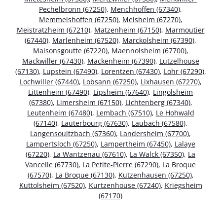
Pechelbronn (67250)
,
Menchhoffen (67340)
,
Memmelshoffen (67250)
,
Melsheim (67270)
,
Meistratzheim (67210)
,
Matzenheim (67150)
,
Marmoutier
(67440)
,
Marlenheim (67520)
,
Marckolsheim (67390)
,
Maisonsgoutte (67220)
,
Maennolsheim (67700)
,
Mackwiller (67430)
,
Mackenheim (67390)
,
Lutzelhouse
(67130)
,
Lupstein (67490)
,
Lorentzen (67430)
,
Lohr (67290)
,
Lochwiller (67440)
,
Lobsann (67250)
,
Lixhausen (67270)
,
Littenheim (67490)
,
Lipsheim (67640)
,
Lingolsheim
(67380)
,
Limersheim (67150)
,
Lichtenberg (67340)
,
Leutenheim (67480)
,
Lembach (67510)
,
Le Hohwald
(67140)
,
Lauterbourg (67630)
,
Laubach (67580)
,
Langensoultzbach (67360)
,
Landersheim (67700)
,
Lampertsloch (67250)
,
Lampertheim (67450)
,
Lalaye
(67220)
,
La Wantzenau (67610)
,
La Walck (67350)
,
La
Vancelle (67730)
,
La Petite-Pierre (67290)
,
La Broque
(67570)
,
La Broque (67130)
,
Kutzenhausen (67250)
,
Kuttolsheim (67520)
,
Kurtzenhouse (67240)
,
Kriegsheim
(67170)