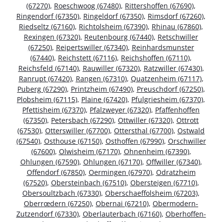
(67270)
,
Roeschwoog (67480)
,
Rittershoffen (67690)
,
Ringendorf (67350)
,
Ringeldorf (67350)
,
Rimsdorf (67260)
,
Riedseltz (67160)
,
Richtolsheim (67390)
,
Rhinau (67860)
,
Rexingen (67320)
,
Reutenbourg (67440)
,
Retschwiller
(67250)
,
Reipertswiller (67340)
,
Reinhardsmunster
(67440)
,
Reichstett (67116)
,
Reichshoffen (67110)
,
Reichsfeld (67140)
,
Rauwiller (67320)
,
Ratzwiller (67430)
,
Ranrupt (67420)
,
Rangen (67310)
,
Quatzenheim (67117)
,
Puberg (67290)
,
Printzheim (67490)
,
Preuschdorf (67250)
,
Plobsheim (67115)
,
Plaine (67420)
,
Pfulgriesheim (67370)
,
Pfettisheim (67370)
,
Pfalzweyer (67320)
,
Pfaffenhoffen
(67350)
,
Petersbach (67290)
,
Ottwiller (67320)
,
Ottrott
(67530)
,
Otterswiller (67700)
,
Ottersthal (67700)
,
Ostwald
(67540)
,
Osthouse (67150)
,
Osthoffen (67990)
,
Orschwiller
(67600)
,
Olwisheim (67170)
,
Ohnenheim (67390)
,
Ohlungen (67590)
,
Ohlungen (67170)
,
Offwiller (67340)
,
Offendorf (67850)
,
Oermingen (67970)
,
Odratzheim
(67520)
,
Obersteinbach (67510)
,
Obersteigen (67710)
,
Obersoultzbach (67330)
,
Oberschaeffolsheim (67203)
,
Oberrœdern (67250)
,
Obernai (67210)
,
Obermodern-
Zutzendorf (67330)
,
Oberlauterbach (67160)
,
Oberhoffen-