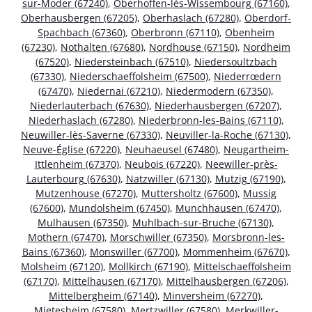
sur-Moder (67240)
,
Oberhoffen-lès-Wissembourg (67160)
,
Oberhausbergen (67205)
,
Oberhaslach (67280)
,
Oberdorf-
Spachbach (67360)
,
Oberbronn (67110)
,
Obenheim
(67230)
,
Nothalten (67680)
,
Nordhouse (67150)
,
Nordheim
(67520)
,
Niedersteinbach (67510)
,
Niedersoultzbach
(67330)
,
Niederschaeffolsheim (67500)
,
Niederrœdern
(67470)
,
Niedernai (67210)
,
Niedermodern (67350)
,
Niederlauterbach (67630)
,
Niederhausbergen (67207)
,
Niederhaslach (67280)
,
Niederbronn-les-Bains (67110)
,
Neuwiller-lès-Saverne (67330)
,
Neuviller-la-Roche (67130)
,
Neuve-Église (67220)
,
Neuhaeusel (67480)
,
Neugartheim-
Ittlenheim (67370)
,
Neubois (67220)
,
Neewiller-près-
Lauterbourg (67630)
,
Natzwiller (67130)
,
Mutzig (67190)
,
Mutzenhouse (67270)
,
Muttersholtz (67600)
,
Mussig
(67600)
,
Mundolsheim (67450)
,
Munchhausen (67470)
,
Mulhausen (67350)
,
Muhlbach-sur-Bruche (67130)
,
Mothern (67470)
,
Morschwiller (67350)
,
Morsbronn-les-
Bains (67360)
,
Monswiller (67700)
,
Mommenheim (67670)
,
Molsheim (67120)
,
Mollkirch (67190)
,
Mittelschaeffolsheim
(67170)
,
Mittelhausen (67170)
,
Mittelhausbergen (67206)
,
Mittelbergheim (67140)
,
Minversheim (67270)
,
Mietesheim (67580)
,
Mertzwiller (67580)
,
Merkwiller-