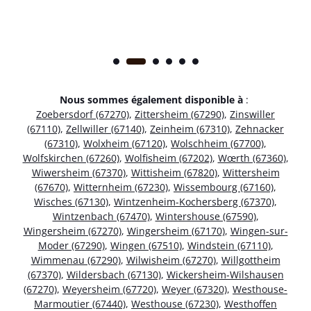
Nous sommes également disponible à
:
Zoebersdorf (67270)
,
Zittersheim (67290)
,
Zinswiller
(67110)
,
Zellwiller (67140)
,
Zeinheim (67310)
,
Zehnacker
(67310)
,
Wolxheim (67120)
,
Wolschheim (67700)
,
Wolfskirchen (67260)
,
Wolfisheim (67202)
,
Wœrth (67360)
,
Wiwersheim (67370)
,
Wittisheim (67820)
,
Wittersheim
(67670)
,
Witternheim (67230)
,
Wissembourg (67160)
,
Wisches (67130)
,
Wintzenheim-Kochersberg (67370)
,
Wintzenbach (67470)
,
Wintershouse (67590)
,
Wingersheim (67270)
,
Wingersheim (67170)
,
Wingen-sur-
Moder (67290)
,
Wingen (67510)
,
Windstein (67110)
,
Wimmenau (67290)
,
Wilwisheim (67270)
,
Willgottheim
(67370)
,
Wildersbach (67130)
,
Wickersheim-Wilshausen
(67270)
,
Weyersheim (67720)
,
Weyer (67320)
,
Westhouse-
Marmoutier (67440)
,
Westhouse (67230)
,
Westhoffen