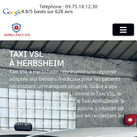
Téléphone :
09.75.18.12.30
4.8/5 basés sur 628 avis
TAXI VSL
À HERBSHEIM
Taxi VSL à Herbsheim représente une réponse
adaptée aux besoins médicaux pour les patients
nécessitant un transport sécurisé. Grâce à une
flotte de véhicules adaptés comme le Taxi VSL, le
VSL conventionné ou encore le Taxi Ambulance, le
service Taxi VSL à Herbsheim assure. L’objectif est
de faciliter l’accès aux soins tout en respectant les
prescriptions médicales.