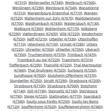
(67310)
,
Weiterswiller (67340)
,
Weitbruch (67500)
,
Weislingen (67290)
,
Weinbourg (67340)
,
Wasselonne
(67310)
,
Wangenbourg-Engenthal (67710)
,
Wangen
(67520)
,
Waltenheim-sur-Zorn (67670)
,
Waldolwisheim
(67700)
,
Waldhambach (67430)
,
Waldersbach (67130)
,
Walbourg (67360)
,
Wahlenheim (67170)
,
Volksberg
(67290)
,
Vœllerdingen (67430)
,
Villé (67220)
,
Vendenheim
(67550)
,
Valff (67210)
,
Uttwiller (67330)
,
Uttenhoffen
(67110)
,
Uttenheim (67150)
,
Urmatt (67280)
,
Urbeis
(67220)
,
Uhrwiller (67350)
,
Uhlwiller (67350)
,
Uberach
(67350)
,
Truchtersheim (67370)
,
Trimbach (67470)
,
Triembach-au-Val (67220)
,
Traenheim (67310)
,
Tieffenbach (67290)
,
Thanvillé (67220)
,
Thal-Marmoutier
(67440)
,
Thal-Drulingen (67320)
,
Surbourg (67250)
,
Sundhouse (67920)
,
Stutzheim-Offenheim (67370)
,
Stundwiller (67250)
,
Struth (67290)
,
Strasbourg (67200)
,
Strasbourg (67100)
,
Strasbourg (67000)
,
Stotzheim
(67140)
,
Still (67190)
,
Steinseltz (67160)
,
Steinbourg
(67790)
,
Steige (67220)
,
Stattmatten (67770)
,
Sparsbach
(67340)
,
Soultz-sous-Forêts (67250)
,
Soultz-les-Bains
(67120)
,
Soufflenheim (67620)
,
Souffelweyersheim (67460)
,