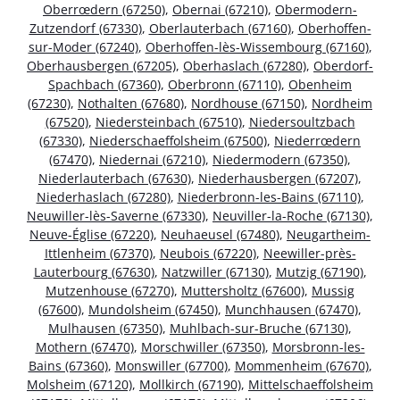
Oberrœdern (67250)
,
Obernai (67210)
,
Obermodern-
Zutzendorf (67330)
,
Oberlauterbach (67160)
,
Oberhoffen-
sur-Moder (67240)
,
Oberhoffen-lès-Wissembourg (67160)
,
Oberhausbergen (67205)
,
Oberhaslach (67280)
,
Oberdorf-
Spachbach (67360)
,
Oberbronn (67110)
,
Obenheim
(67230)
,
Nothalten (67680)
,
Nordhouse (67150)
,
Nordheim
(67520)
,
Niedersteinbach (67510)
,
Niedersoultzbach
(67330)
,
Niederschaeffolsheim (67500)
,
Niederrœdern
(67470)
,
Niedernai (67210)
,
Niedermodern (67350)
,
Niederlauterbach (67630)
,
Niederhausbergen (67207)
,
Niederhaslach (67280)
,
Niederbronn-les-Bains (67110)
,
Neuwiller-lès-Saverne (67330)
,
Neuviller-la-Roche (67130)
,
Neuve-Église (67220)
,
Neuhaeusel (67480)
,
Neugartheim-
Ittlenheim (67370)
,
Neubois (67220)
,
Neewiller-près-
Lauterbourg (67630)
,
Natzwiller (67130)
,
Mutzig (67190)
,
Mutzenhouse (67270)
,
Muttersholtz (67600)
,
Mussig
(67600)
,
Mundolsheim (67450)
,
Munchhausen (67470)
,
Mulhausen (67350)
,
Muhlbach-sur-Bruche (67130)
,
Mothern (67470)
,
Morschwiller (67350)
,
Morsbronn-les-
Bains (67360)
,
Monswiller (67700)
,
Mommenheim (67670)
,
Molsheim (67120)
,
Mollkirch (67190)
,
Mittelschaeffolsheim