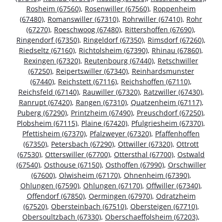
Rosheim (67560)
,
Rosenwiller (67560)
,
Roppenheim
(67480)
,
Romanswiller (67310)
,
Rohrwiller (67410)
,
Rohr
(67270)
,
Roeschwoog (67480)
,
Rittershoffen (67690)
,
Ringendorf (67350)
,
Ringeldorf (67350)
,
Rimsdorf (67260)
,
Riedseltz (67160)
,
Richtolsheim (67390)
,
Rhinau (67860)
,
Rexingen (67320)
,
Reutenbourg (67440)
,
Retschwiller
(67250)
,
Reipertswiller (67340)
,
Reinhardsmunster
(67440)
,
Reichstett (67116)
,
Reichshoffen (67110)
,
Reichsfeld (67140)
,
Rauwiller (67320)
,
Ratzwiller (67430)
,
Ranrupt (67420)
,
Rangen (67310)
,
Quatzenheim (67117)
,
Puberg (67290)
,
Printzheim (67490)
,
Preuschdorf (67250)
,
Plobsheim (67115)
,
Plaine (67420)
,
Pfulgriesheim (67370)
,
Pfettisheim (67370)
,
Pfalzweyer (67320)
,
Pfaffenhoffen
(67350)
,
Petersbach (67290)
,
Ottwiller (67320)
,
Ottrott
(67530)
,
Otterswiller (67700)
,
Ottersthal (67700)
,
Ostwald
(67540)
,
Osthouse (67150)
,
Osthoffen (67990)
,
Orschwiller
(67600)
,
Olwisheim (67170)
,
Ohnenheim (67390)
,
Ohlungen (67590)
,
Ohlungen (67170)
,
Offwiller (67340)
,
Offendorf (67850)
,
Oermingen (67970)
,
Odratzheim
(67520)
,
Obersteinbach (67510)
,
Obersteigen (67710)
,
Obersoultzbach (67330)
,
Oberschaeffolsheim (67203)
,