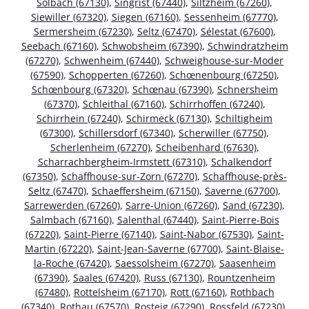
Solbach (67130)
,
Singrist (67440)
,
Siltzheim (67260)
,
Siewiller (67320)
,
Siegen (67160)
,
Sessenheim (67770)
,
Sermersheim (67230)
,
Seltz (67470)
,
Sélestat (67600)
,
Seebach (67160)
,
Schwobsheim (67390)
,
Schwindratzheim
(67270)
,
Schwenheim (67440)
,
Schweighouse-sur-Moder
(67590)
,
Schopperten (67260)
,
Schœnenbourg (67250)
,
Schœnbourg (67320)
,
Schœnau (67390)
,
Schnersheim
(67370)
,
Schleithal (67160)
,
Schirrhoffen (67240)
,
Schirrhein (67240)
,
Schirmeck (67130)
,
Schiltigheim
(67300)
,
Schillersdorf (67340)
,
Scherwiller (67750)
,
Scherlenheim (67270)
,
Scheibenhard (67630)
,
Scharrachbergheim-Irmstett (67310)
,
Schalkendorf
(67350)
,
Schaffhouse-sur-Zorn (67270)
,
Schaffhouse-près-
Seltz (67470)
,
Schaeffersheim (67150)
,
Saverne (67700)
,
Sarrewerden (67260)
,
Sarre-Union (67260)
,
Sand (67230)
,
Salmbach (67160)
,
Salenthal (67440)
,
Saint-Pierre-Bois
(67220)
,
Saint-Pierre (67140)
,
Saint-Nabor (67530)
,
Saint-
Martin (67220)
,
Saint-Jean-Saverne (67700)
,
Saint-Blaise-
la-Roche (67420)
,
Saessolsheim (67270)
,
Saasenheim
(67390)
,
Saales (67420)
,
Russ (67130)
,
Rountzenheim
(67480)
,
Rottelsheim (67170)
,
Rott (67160)
,
Rothbach
(67340)
,
Rothau (67570)
,
Rosteig (67290)
,
Rossfeld (67230)
,