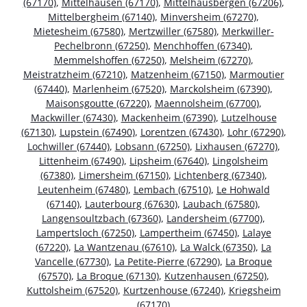
(67170)
,
Mittelhausen (67170)
,
Mittelhausbergen (67206)
,
Mittelbergheim (67140)
,
Minversheim (67270)
,
Mietesheim (67580)
,
Mertzwiller (67580)
,
Merkwiller-
Pechelbronn (67250)
,
Menchhoffen (67340)
,
Memmelshoffen (67250)
,
Melsheim (67270)
,
Meistratzheim (67210)
,
Matzenheim (67150)
,
Marmoutier
(67440)
,
Marlenheim (67520)
,
Marckolsheim (67390)
,
Maisonsgoutte (67220)
,
Maennolsheim (67700)
,
Mackwiller (67430)
,
Mackenheim (67390)
,
Lutzelhouse
(67130)
,
Lupstein (67490)
,
Lorentzen (67430)
,
Lohr (67290)
,
Lochwiller (67440)
,
Lobsann (67250)
,
Lixhausen (67270)
,
Littenheim (67490)
,
Lipsheim (67640)
,
Lingolsheim
(67380)
,
Limersheim (67150)
,
Lichtenberg (67340)
,
Leutenheim (67480)
,
Lembach (67510)
,
Le Hohwald
(67140)
,
Lauterbourg (67630)
,
Laubach (67580)
,
Langensoultzbach (67360)
,
Landersheim (67700)
,
Lampertsloch (67250)
,
Lampertheim (67450)
,
Lalaye
(67220)
,
La Wantzenau (67610)
,
La Walck (67350)
,
La
Vancelle (67730)
,
La Petite-Pierre (67290)
,
La Broque
(67570)
,
La Broque (67130)
,
Kutzenhausen (67250)
,
Kuttolsheim (67520)
,
Kurtzenhouse (67240)
,
Kriegsheim
(67170)