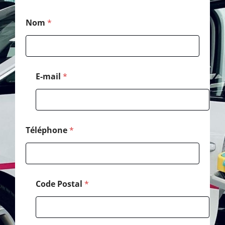
*
Nom
*
E
-
m
a
i
l
E-mail
*
*
Téléphone
*
Code Postal
*