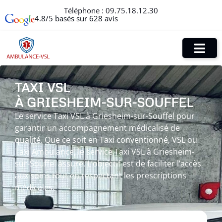
Téléphone :
09.75.18.12.30
4.8/5 basés sur 628 avis
TAXI VSL
À GRIESHEIM-SUR-SOUFFEL
Le service Taxi VSL à Griesheim-sur-Souffel pour
garantir un accompagnement médicalisé de
qualité. Que ce soit en Taxi conventionné, VSL ou
Taxi Ambulance, le service Taxi VSL à Griesheim-
sur-Souffel assure. L’objectif est de faciliter l’accès
aux soins tout en respectant les prescriptions
médicales.