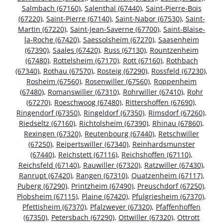
Salmbach (67160)
,
Salenthal (67440)
,
Saint-Pierre-Bois
(67220)
,
Saint-Pierre (67140)
,
Saint-Nabor (67530)
,
Saint-
Martin (67220)
,
Saint-Jean-Saverne (67700)
,
Saint-Blaise-
la-Roche (67420)
,
Saessolsheim (67270)
,
Saasenheim
(67390)
,
Saales (67420)
,
Russ (67130)
,
Rountzenheim
(67480)
,
Rottelsheim (67170)
,
Rott (67160)
,
Rothbach
(67340)
,
Rothau (67570)
,
Rosteig (67290)
,
Rossfeld (67230)
,
Rosheim (67560)
,
Rosenwiller (67560)
,
Roppenheim
(67480)
,
Romanswiller (67310)
,
Rohrwiller (67410)
,
Rohr
(67270)
,
Roeschwoog (67480)
,
Rittershoffen (67690)
,
Ringendorf (67350)
,
Ringeldorf (67350)
,
Rimsdorf (67260)
,
Riedseltz (67160)
,
Richtolsheim (67390)
,
Rhinau (67860)
,
Rexingen (67320)
,
Reutenbourg (67440)
,
Retschwiller
(67250)
,
Reipertswiller (67340)
,
Reinhardsmunster
(67440)
,
Reichstett (67116)
,
Reichshoffen (67110)
,
Reichsfeld (67140)
,
Rauwiller (67320)
,
Ratzwiller (67430)
,
Ranrupt (67420)
,
Rangen (67310)
,
Quatzenheim (67117)
,
Puberg (67290)
,
Printzheim (67490)
,
Preuschdorf (67250)
,
Plobsheim (67115)
,
Plaine (67420)
,
Pfulgriesheim (67370)
,
Pfettisheim (67370)
,
Pfalzweyer (67320)
,
Pfaffenhoffen
(67350)
,
Petersbach (67290)
,
Ottwiller (67320)
,
Ottrott