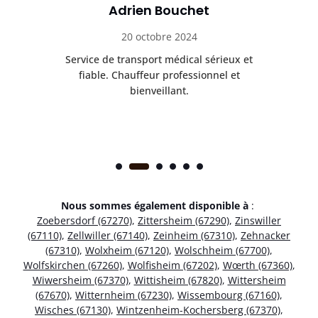
Adrien Bouchet
20 octobre 2024
rès
Service de transport médical sérieux et
Po
ice.
fiable. Chauffeur professionnel et
bienveillant.
Nous sommes également disponible à
:
Zoebersdorf (67270)
,
Zittersheim (67290)
,
Zinswiller
(67110)
,
Zellwiller (67140)
,
Zeinheim (67310)
,
Zehnacker
(67310)
,
Wolxheim (67120)
,
Wolschheim (67700)
,
Wolfskirchen (67260)
,
Wolfisheim (67202)
,
Wœrth (67360)
,
Wiwersheim (67370)
,
Wittisheim (67820)
,
Wittersheim
(67670)
,
Witternheim (67230)
,
Wissembourg (67160)
,
Wisches (67130)
,
Wintzenheim-Kochersberg (67370)
,