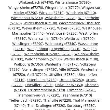
Wintzenbach (67470)
,
Wintershouse (67590)
,
Wingersheim (67270)
,
Wingersheim (67170)
,
Wingen-sur-
Moder (67290)
,
Wingen (67510)
,
Windstein (67110)
,
Wimmenau (67290)
,
Wilwisheim (67270)
,
Willgottheim
(67370)
,
Wildersbach (67130)
,
Wickersheim-Wilshausen
(67270)
,
Weyersheim (67720)
,
Weyer (67320)
,
Westhouse-
Marmoutier (67440)
,
Westhouse (67230)
,
Westhoffen
(67310)
,
Weiterswiller (67340)
,
Weitbruch (67500)
,
Weislingen (67290)
,
Weinbourg (67340)
,
Wasselonne
(67310)
,
Wangenbourg-Engenthal (67710)
,
Wangen
(67520)
,
Waltenheim-sur-Zorn (67670)
,
Waldolwisheim
(67700)
,
Waldhambach (67430)
,
Waldersbach (67130)
,
Walbourg (67360)
,
Wahlenheim (67170)
,
Volksberg
(67290)
,
Vœllerdingen (67430)
,
Villé (67220)
,
Vendenheim
(67550)
,
Valff (67210)
,
Uttwiller (67330)
,
Uttenhoffen
(67110)
,
Uttenheim (67150)
,
Urmatt (67280)
,
Urbeis
(67220)
,
Uhrwiller (67350)
,
Uhlwiller (67350)
,
Uberach
(67350)
,
Truchtersheim (67370)
,
Trimbach (67470)
,
Triembach-au-Val (67220)
,
Traenheim (67310)
,
Tieffenbach (67290)
,
Thanvillé (67220)
,
Thal-Marmoutier
(67440)
,
Thal-Drulingen (67320)
,
Surbourg (67250)
,