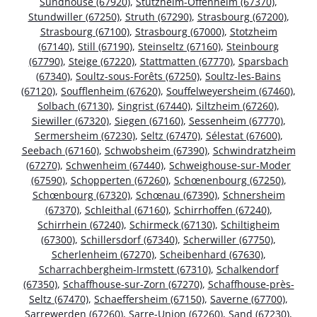
Sundhouse (67920)
,
Stutzheim-Offenheim (67370)
,
Stundwiller (67250)
,
Struth (67290)
,
Strasbourg (67200)
,
Strasbourg (67100)
,
Strasbourg (67000)
,
Stotzheim
(67140)
,
Still (67190)
,
Steinseltz (67160)
,
Steinbourg
(67790)
,
Steige (67220)
,
Stattmatten (67770)
,
Sparsbach
(67340)
,
Soultz-sous-Forêts (67250)
,
Soultz-les-Bains
(67120)
,
Soufflenheim (67620)
,
Souffelweyersheim (67460)
,
Solbach (67130)
,
Singrist (67440)
,
Siltzheim (67260)
,
Siewiller (67320)
,
Siegen (67160)
,
Sessenheim (67770)
,
Sermersheim (67230)
,
Seltz (67470)
,
Sélestat (67600)
,
Seebach (67160)
,
Schwobsheim (67390)
,
Schwindratzheim
(67270)
,
Schwenheim (67440)
,
Schweighouse-sur-Moder
(67590)
,
Schopperten (67260)
,
Schœnenbourg (67250)
,
Schœnbourg (67320)
,
Schœnau (67390)
,
Schnersheim
(67370)
,
Schleithal (67160)
,
Schirrhoffen (67240)
,
Schirrhein (67240)
,
Schirmeck (67130)
,
Schiltigheim
(67300)
,
Schillersdorf (67340)
,
Scherwiller (67750)
,
Scherlenheim (67270)
,
Scheibenhard (67630)
,
Scharrachbergheim-Irmstett (67310)
,
Schalkendorf
(67350)
,
Schaffhouse-sur-Zorn (67270)
,
Schaffhouse-près-
Seltz (67470)
,
Schaeffersheim (67150)
,
Saverne (67700)
,
Sarrewerden (67260)
,
Sarre-Union (67260)
,
Sand (67230)
,