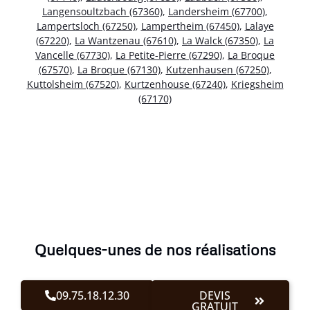
Langensoultzbach (67360)
,
Landersheim (67700)
,
Lampertsloch (67250)
,
Lampertheim (67450)
,
Lalaye
(67220)
,
La Wantzenau (67610)
,
La Walck (67350)
,
La
Vancelle (67730)
,
La Petite-Pierre (67290)
,
La Broque
(67570)
,
La Broque (67130)
,
Kutzenhausen (67250)
,
Kuttolsheim (67520)
,
Kurtzenhouse (67240)
,
Kriegsheim
(67170)
Quelques-unes de nos réalisations
09.75.18.12.30
DEVIS
GRATUIT