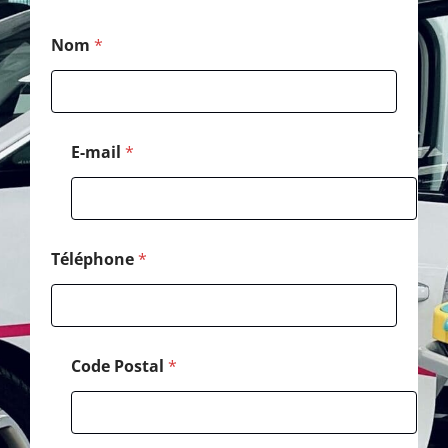
C
Nom
*
o
d
e
*
E
-
E-mail
*
m
a
i
l
Téléphone
*
Code Postal
*