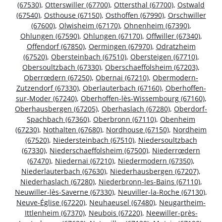
(67530)
,
Otterswiller (67700)
,
Ottersthal (67700)
,
Ostwald
(67540)
,
Osthouse (67150)
,
Osthoffen (67990)
,
Orschwiller
(67600)
,
Olwisheim (67170)
,
Ohnenheim (67390)
,
Ohlungen (67590)
,
Ohlungen (67170)
,
Offwiller (67340)
,
Offendorf (67850)
,
Oermingen (67970)
,
Odratzheim
(67520)
,
Obersteinbach (67510)
,
Obersteigen (67710)
,
Obersoultzbach (67330)
,
Oberschaeffolsheim (67203)
,
Oberrœdern (67250)
,
Obernai (67210)
,
Obermodern-
Zutzendorf (67330)
,
Oberlauterbach (67160)
,
Oberhoffen-
sur-Moder (67240)
,
Oberhoffen-lès-Wissembourg (67160)
,
Oberhausbergen (67205)
,
Oberhaslach (67280)
,
Oberdorf-
Spachbach (67360)
,
Oberbronn (67110)
,
Obenheim
(67230)
,
Nothalten (67680)
,
Nordhouse (67150)
,
Nordheim
(67520)
,
Niedersteinbach (67510)
,
Niedersoultzbach
(67330)
,
Niederschaeffolsheim (67500)
,
Niederrœdern
(67470)
,
Niedernai (67210)
,
Niedermodern (67350)
,
Niederlauterbach (67630)
,
Niederhausbergen (67207)
,
Niederhaslach (67280)
,
Niederbronn-les-Bains (67110)
,
Neuwiller-lès-Saverne (67330)
,
Neuviller-la-Roche (67130)
,
Neuve-Église (67220)
,
Neuhaeusel (67480)
,
Neugartheim-
Ittlenheim (67370)
,
Neubois (67220)
,
Neewiller-près-