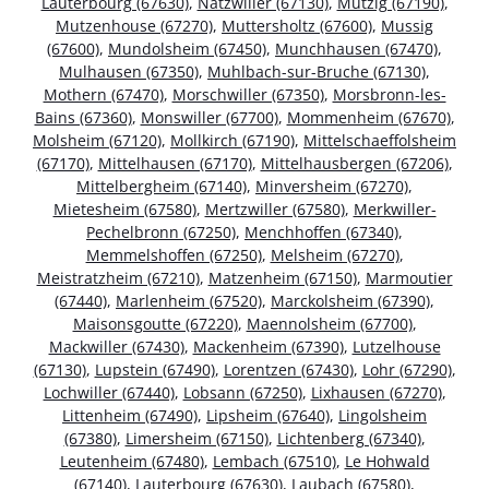
Lauterbourg (67630)
,
Natzwiller (67130)
,
Mutzig (67190)
,
Mutzenhouse (67270)
,
Muttersholtz (67600)
,
Mussig
(67600)
,
Mundolsheim (67450)
,
Munchhausen (67470)
,
Mulhausen (67350)
,
Muhlbach-sur-Bruche (67130)
,
Mothern (67470)
,
Morschwiller (67350)
,
Morsbronn-les-
Bains (67360)
,
Monswiller (67700)
,
Mommenheim (67670)
,
Molsheim (67120)
,
Mollkirch (67190)
,
Mittelschaeffolsheim
(67170)
,
Mittelhausen (67170)
,
Mittelhausbergen (67206)
,
Mittelbergheim (67140)
,
Minversheim (67270)
,
Mietesheim (67580)
,
Mertzwiller (67580)
,
Merkwiller-
Pechelbronn (67250)
,
Menchhoffen (67340)
,
Memmelshoffen (67250)
,
Melsheim (67270)
,
Meistratzheim (67210)
,
Matzenheim (67150)
,
Marmoutier
(67440)
,
Marlenheim (67520)
,
Marckolsheim (67390)
,
Maisonsgoutte (67220)
,
Maennolsheim (67700)
,
Mackwiller (67430)
,
Mackenheim (67390)
,
Lutzelhouse
(67130)
,
Lupstein (67490)
,
Lorentzen (67430)
,
Lohr (67290)
,
Lochwiller (67440)
,
Lobsann (67250)
,
Lixhausen (67270)
,
Littenheim (67490)
,
Lipsheim (67640)
,
Lingolsheim
(67380)
,
Limersheim (67150)
,
Lichtenberg (67340)
,
Leutenheim (67480)
,
Lembach (67510)
,
Le Hohwald
(67140)
,
Lauterbourg (67630)
,
Laubach (67580)
,