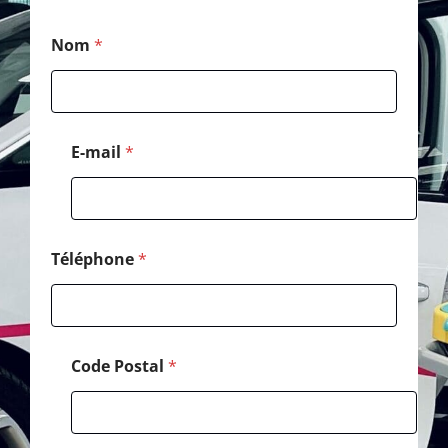
M
Nom
*
e
s
s
a
g
e
E-mail
*
*
E
-
m
a
i
Téléphone
*
l
Code Postal
*