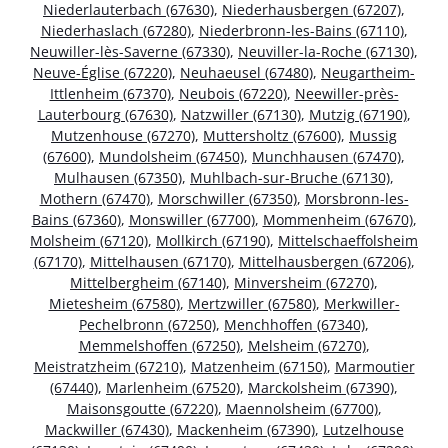
Niederlauterbach (67630)
,
Niederhausbergen (67207)
,
Niederhaslach (67280)
,
Niederbronn-les-Bains (67110)
,
Neuwiller-lès-Saverne (67330)
,
Neuviller-la-Roche (67130)
,
Neuve-Église (67220)
,
Neuhaeusel (67480)
,
Neugartheim-
Ittlenheim (67370)
,
Neubois (67220)
,
Neewiller-près-
Lauterbourg (67630)
,
Natzwiller (67130)
,
Mutzig (67190)
,
Mutzenhouse (67270)
,
Muttersholtz (67600)
,
Mussig
(67600)
,
Mundolsheim (67450)
,
Munchhausen (67470)
,
Mulhausen (67350)
,
Muhlbach-sur-Bruche (67130)
,
Mothern (67470)
,
Morschwiller (67350)
,
Morsbronn-les-
Bains (67360)
,
Monswiller (67700)
,
Mommenheim (67670)
,
Molsheim (67120)
,
Mollkirch (67190)
,
Mittelschaeffolsheim
(67170)
,
Mittelhausen (67170)
,
Mittelhausbergen (67206)
,
Mittelbergheim (67140)
,
Minversheim (67270)
,
Mietesheim (67580)
,
Mertzwiller (67580)
,
Merkwiller-
Pechelbronn (67250)
,
Menchhoffen (67340)
,
Memmelshoffen (67250)
,
Melsheim (67270)
,
Meistratzheim (67210)
,
Matzenheim (67150)
,
Marmoutier
(67440)
,
Marlenheim (67520)
,
Marckolsheim (67390)
,
Maisonsgoutte (67220)
,
Maennolsheim (67700)
,
Mackwiller (67430)
,
Mackenheim (67390)
,
Lutzelhouse