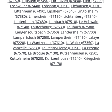
(67130)
,
Lupstein (67490)
,
Lorentzen (67430)
,
Lohr (67290)
,
Lochwiller (67440)
,
Lobsann (67250)
,
Lixhausen (67270)
,
Littenheim (67490)
,
Lipsheim (67640)
,
Lingolsheim
(67380)
,
Limersheim (67150)
,
Lichtenberg (67340)
,
Leutenheim (67480)
,
Lembach (67510)
,
Le Hohwald
(67140)
,
Lauterbourg (67630)
,
Laubach (67580)
,
Langensoultzbach (67360)
,
Landersheim (67700)
,
Lampertsloch (67250)
,
Lampertheim (67450)
,
Lalaye
(67220)
,
La Wantzenau (67610)
,
La Walck (67350)
,
La
Vancelle (67730)
,
La Petite-Pierre (67290)
,
La Broque
(67570)
,
La Broque (67130)
,
Kutzenhausen (67250)
,
Kuttolsheim (67520)
,
Kurtzenhouse (67240)
,
Kriegsheim
(67170)