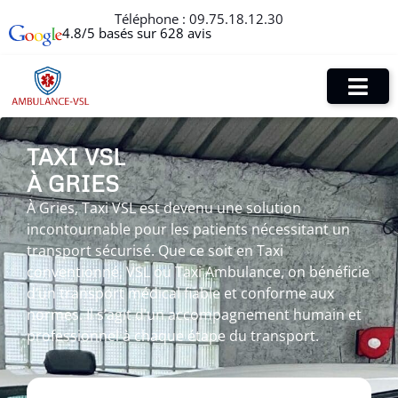
Téléphone :
09.75.18.12.30
4.8/5 basés sur 628 avis
TAXI VSL
À GRIES
À Gries, Taxi VSL est devenu une solution
incontournable pour les patients nécessitant un
transport sécurisé. Que ce soit en Taxi
conventionné, VSL ou Taxi Ambulance, on bénéficie
d’un transport médical fiable et conforme aux
normes. Il s’agit d’un accompagnement humain et
professionnel à chaque étape du transport.