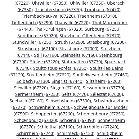
(67220)
,
Uhrwiller (67350)
,
Uhlwiller (67350)
,
Uberach
(67350)
,
Truchtersheim (67370)
,
Trimbach (67470)
,
Triembach-au-Val (67220)
,
Traenheim (67310)
,
Tieffenbach (67290)
,
Thanvillé (67220)
,
Thal-Marmoutier
(67440)
,
Thal-Drulingen (67320)
,
Surbourg (67250)
,
Sundhouse (67920)
,
Stutzheim-Offenheim (67370)
,
Stundwiller (67250)
,
Struth (67290)
,
Strasbourg (67200)
,
Strasbourg (67100)
,
Strasbourg (67000)
,
Stotzheim
(67140)
,
Still (67190)
,
Steinseltz (67160)
,
Steinbourg
(67790)
,
Steige (67220)
,
Stattmatten (67770)
,
Sparsbach
(67340)
,
Soultz-sous-Forêts (67250)
,
Soultz-les-Bains
(67120)
,
Soufflenheim (67620)
,
Souffelweyersheim (67460)
,
Solbach (67130)
,
Singrist (67440)
,
Siltzheim (67260)
,
Siewiller (67320)
,
Siegen (67160)
,
Sessenheim (67770)
,
Sermersheim (67230)
,
Seltz (67470)
,
Sélestat (67600)
,
Seebach (67160)
,
Schwobsheim (67390)
,
Schwindratzheim
(67270)
,
Schwenheim (67440)
,
Schweighouse-sur-Moder
(67590)
,
Schopperten (67260)
,
Schœnenbourg (67250)
,
Schœnbourg (67320)
,
Schœnau (67390)
,
Schnersheim
(67370)
,
Schleithal (67160)
,
Schirrhoffen (67240)
,
Schirrhein (67240)
,
Schirmeck (67130)
,
Schiltigheim