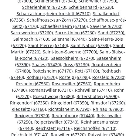
(67300)
,
Schillersdorf (67340)
,
Scherwiller (67750)
,
Scherlenheim (67270)
,
Scheibenhard (67630)
,
Scharrachbergheim-Irmstett (67310)
,
Schalkendorf
(67350)
,
Schaffhouse-sur-Zorn (67270)
,
Schaffhouse-près-
Seltz (67470)
,
Schaeffersheim (67150)
,
Saverne (67700)
,
Sarrewerden (67260)
,
Sarre-Union (67260)
,
Sand (67230)
,
Salmbach (67160)
,
Salenthal (67440)
,
Saint-Pierre-Bois
(67220)
,
Saint-Pierre (67140)
,
Saint-Nabor (67530)
,
Saint-
Martin (67220)
,
Saint-Jean-Saverne (67700)
,
Saint-Blaise-
la-Roche (67420)
,
Saessolsheim (67270)
,
Saasenheim
(67390)
,
Saales (67420)
,
Russ (67130)
,
Rountzenheim
(67480)
,
Rottelsheim (67170)
,
Rott (67160)
,
Rothbach
(67340)
,
Rothau (67570)
,
Rosteig (67290)
,
Rossfeld (67230)
,
Rosheim (67560)
,
Rosenwiller (67560)
,
Roppenheim
(67480)
,
Romanswiller (67310)
,
Rohrwiller (67410)
,
Rohr
(67270)
,
Roeschwoog (67480)
,
Rittershoffen (67690)
,
Ringendorf (67350)
,
Ringeldorf (67350)
,
Rimsdorf (67260)
,
Riedseltz (67160)
,
Richtolsheim (67390)
,
Rhinau (67860)
,
Rexingen (67320)
,
Reutenbourg (67440)
,
Retschwiller
(67250)
,
Reipertswiller (67340)
,
Reinhardsmunster
(67440)
,
Reichstett (67116)
,
Reichshoffen (67110)
,
Reichsfeld (67140)
,
Rauwiller (67320)
,
Ratzwiller (67430)
,