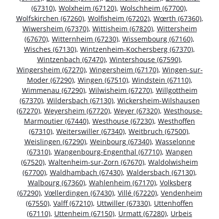
(67310)
,
Wolxheim (67120)
,
Wolschheim (67700)
,
Wolfskirchen (67260)
,
Wolfisheim (67202)
,
Wœrth (67360)
,
Wiwersheim (67370)
,
Wittisheim (67820)
,
Wittersheim
(67670)
,
Witternheim (67230)
,
Wissembourg (67160)
,
Wisches (67130)
,
Wintzenheim-Kochersberg (67370)
,
Wintzenbach (67470)
,
Wintershouse (67590)
,
Wingersheim (67270)
,
Wingersheim (67170)
,
Wingen-sur-
Moder (67290)
,
Wingen (67510)
,
Windstein (67110)
,
Wimmenau (67290)
,
Wilwisheim (67270)
,
Willgottheim
(67370)
,
Wildersbach (67130)
,
Wickersheim-Wilshausen
(67270)
,
Weyersheim (67720)
,
Weyer (67320)
,
Westhouse-
Marmoutier (67440)
,
Westhouse (67230)
,
Westhoffen
(67310)
,
Weiterswiller (67340)
,
Weitbruch (67500)
,
Weislingen (67290)
,
Weinbourg (67340)
,
Wasselonne
(67310)
,
Wangenbourg-Engenthal (67710)
,
Wangen
(67520)
,
Waltenheim-sur-Zorn (67670)
,
Waldolwisheim
(67700)
,
Waldhambach (67430)
,
Waldersbach (67130)
,
Walbourg (67360)
,
Wahlenheim (67170)
,
Volksberg
(67290)
,
Vœllerdingen (67430)
,
Villé (67220)
,
Vendenheim
(67550)
,
Valff (67210)
,
Uttwiller (67330)
,
Uttenhoffen
(67110)
,
Uttenheim (67150)
,
Urmatt (67280)
,
Urbeis