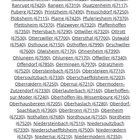
Ranrupt (67420)
,
Rangen (67310)
,
Quatzenheim (67117)
,
Puberg (67290)
,
Printzheim (67490)
,
Preuschdorf (67250)
,
Plobsheim (67115)
,
Plaine (67420)
,
Pfulgriesheim (67370)
,
Pfettisheim (67370)
,
Pfalzweyer (67320)
,
Pfaffenhoffen
(67350)
,
Petersbach (67290)
,
Ottwiller (67320)
,
Ottrott
(67530)
,
Otterswiller (67700)
,
Ottersthal (67700)
,
Ostwald
(67540)
,
Osthouse (67150)
,
Osthoffen (67990)
,
Orschwiller
(67600)
,
Olwisheim (67170)
,
Ohnenheim (67390)
,
Ohlungen (67590)
,
Ohlungen (67170)
,
Offwiller (67340)
,
Offendorf (67850)
,
Oermingen (67970)
,
Odratzheim
(67520)
,
Obersteinbach (67510)
,
Obersteigen (67710)
,
Obersoultzbach (67330)
,
Oberschaeffolsheim (67203)
,
Oberrœdern (67250)
,
Obernai (67210)
,
Obermodern-
Zutzendorf (67330)
,
Oberlauterbach (67160)
,
Oberhoffen-
sur-Moder (67240)
,
Oberhoffen-lès-Wissembourg (67160)
,
Oberhausbergen (67205)
,
Oberhaslach (67280)
,
Oberdorf-
Spachbach (67360)
,
Oberbronn (67110)
,
Obenheim
(67230)
,
Nothalten (67680)
,
Nordhouse (67150)
,
Nordheim
(67520)
,
Niedersteinbach (67510)
,
Niedersoultzbach
(67330)
,
Niederschaeffolsheim (67500)
,
Niederrœdern
(67470)
,
Niedernai (67210)
,
Niedermodern (67350)
,