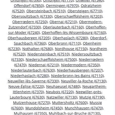
Ohlungen (67590)
,
Ohlungen (67170)
,
Offwiller (67340)
,
Offendorf (67850)
,
Oermingen (67970)
,
Odratzheim
(67520)
,
Obersteinbach (67510)
,
Obersteigen (67710)
,
Obersoultzbach (67330)
,
Oberschaeffolsheim (67203)
,
Oberrœdern (67250)
,
Obernai (67210)
,
Obermodern-
Zutzendorf (67330)
,
Oberlauterbach (67160)
,
Oberhoffen-
sur-Moder (67240)
,
Oberhoffen-lès-Wissembourg (67160)
,
Oberhausbergen (67205)
,
Oberhaslach (67280)
,
Oberdorf-
Spachbach (67360)
,
Oberbronn (67110)
,
Obenheim
(67230)
,
Nothalten (67680)
,
Nordhouse (67150)
,
Nordheim
(67520)
,
Niedersteinbach (67510)
,
Niedersoultzbach
(67330)
,
Niederschaeffolsheim (67500)
,
Niederrœdern
(67470)
,
Niedernai (67210)
,
Niedermodern (67350)
,
Niederlauterbach (67630)
,
Niederhausbergen (67207)
,
Niederhaslach (67280)
,
Niederbronn-les-Bains (67110)
,
Neuwiller-lès-Saverne (67330)
,
Neuviller-la-Roche (67130)
,
Neuve-Église (67220)
,
Neuhaeusel (67480)
,
Neugartheim-
Ittlenheim (67370)
,
Neubois (67220)
,
Neewiller-près-
Lauterbourg (67630)
,
Natzwiller (67130)
,
Mutzig (67190)
,
Mutzenhouse (67270)
,
Muttersholtz (67600)
,
Mussig
(67600)
,
Mundolsheim (67450)
,
Munchhausen (67470)
,
Mulhausen (67350)
,
Muhlbach-sur-Bruche (67130)
,