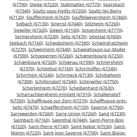
(67790)
,
Steige (67220)
,
Stattmatten (67770)
,
Sparsbach
(67340)
,
Soultz-sous-Forêts (67250)
,
Soultz-les-Bains
(67120)
,
Soufflenheim (67620)
,
Souffelweyersheim (67460)
,
Solbach (67130)
,
Singrist (67440)
,
Siltzheim (67260)
,
Siewiller (67320)
,
Siegen (67160)
,
Sessenheim (67770)
,
Sermersheim (67230)
,
Seltz (67470)
,
Sélestat (67600)
,
Seebach (67160)
,
Schwobsheim (67390)
,
Schwindratzheim
(67270)
,
Schwenheim (67440)
,
Schweighouse-sur-Moder
(67590)
,
Schopperten (67260)
,
Schœnenbourg (67250)
,
Schœnbourg (67320)
,
Schœnau (67390)
,
Schnersheim
(67370)
,
Schleithal (67160)
,
Schirrhoffen (67240)
,
Schirrhein (67240)
,
Schirmeck (67130)
,
Schiltigheim
(67300)
,
Schillersdorf (67340)
,
Scherwiller (67750)
,
Scherlenheim (67270)
,
Scheibenhard (67630)
,
Scharrachbergheim-Irmstett (67310)
,
Schalkendorf
(67350)
,
Schaffhouse-sur-Zorn (67270)
,
Schaffhouse-près-
Seltz (67470)
,
Schaeffersheim (67150)
,
Saverne (67700)
,
Sarrewerden (67260)
,
Sarre-Union (67260)
,
Sand (67230)
,
Salmbach (67160)
,
Salenthal (67440)
,
Saint-Pierre-Bois
(67220)
,
Saint-Pierre (67140)
,
Saint-Nabor (67530)
,
Saint-
Martin (67220)
,
Saint-Jean-Saverne (67700)
,
Saint-Blaise-