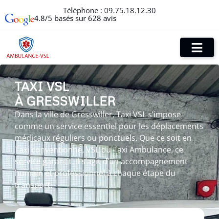
Téléphone :
09.75.18.12.30
4.8/5 basés sur 628 avis
TAXI VSL
À GRESSWILLER
Dans la ville de Gresswiller, Taxi VSL s’impose
comme un service essentiel pour les déplacements
médicaux réguliers ou ponctuels. Que ce soit en
Taxi conventionné, VSL ou Taxi Ambulance, ce
service garantit. Il s’agit d’un accompagnement
humain et professionnel à chaque étape du
transport.