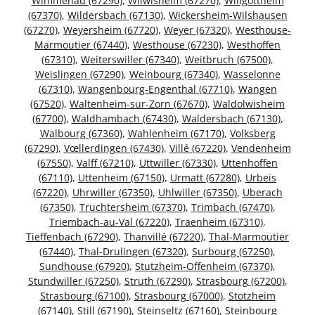
Wimmenau (67290)
,
Wilwisheim (67270)
,
Willgottheim
(67370)
,
Wildersbach (67130)
,
Wickersheim-Wilshausen
(67270)
,
Weyersheim (67720)
,
Weyer (67320)
,
Westhouse-
Marmoutier (67440)
,
Westhouse (67230)
,
Westhoffen
(67310)
,
Weiterswiller (67340)
,
Weitbruch (67500)
,
Weislingen (67290)
,
Weinbourg (67340)
,
Wasselonne
(67310)
,
Wangenbourg-Engenthal (67710)
,
Wangen
(67520)
,
Waltenheim-sur-Zorn (67670)
,
Waldolwisheim
(67700)
,
Waldhambach (67430)
,
Waldersbach (67130)
,
Walbourg (67360)
,
Wahlenheim (67170)
,
Volksberg
(67290)
,
Vœllerdingen (67430)
,
Villé (67220)
,
Vendenheim
(67550)
,
Valff (67210)
,
Uttwiller (67330)
,
Uttenhoffen
(67110)
,
Uttenheim (67150)
,
Urmatt (67280)
,
Urbeis
(67220)
,
Uhrwiller (67350)
,
Uhlwiller (67350)
,
Uberach
(67350)
,
Truchtersheim (67370)
,
Trimbach (67470)
,
Triembach-au-Val (67220)
,
Traenheim (67310)
,
Tieffenbach (67290)
,
Thanvillé (67220)
,
Thal-Marmoutier
(67440)
,
Thal-Drulingen (67320)
,
Surbourg (67250)
,
Sundhouse (67920)
,
Stutzheim-Offenheim (67370)
,
Stundwiller (67250)
,
Struth (67290)
,
Strasbourg (67200)
,
Strasbourg (67100)
,
Strasbourg (67000)
,
Stotzheim
(67140)
,
Still (67190)
,
Steinseltz (67160)
,
Steinbourg