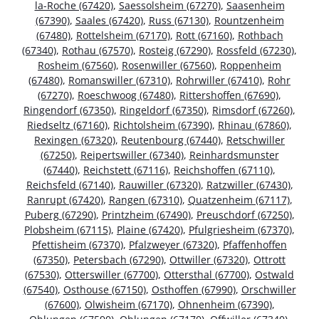
la-Roche (67420)
,
Saessolsheim (67270)
,
Saasenheim
(67390)
,
Saales (67420)
,
Russ (67130)
,
Rountzenheim
(67480)
,
Rottelsheim (67170)
,
Rott (67160)
,
Rothbach
(67340)
,
Rothau (67570)
,
Rosteig (67290)
,
Rossfeld (67230)
,
Rosheim (67560)
,
Rosenwiller (67560)
,
Roppenheim
(67480)
,
Romanswiller (67310)
,
Rohrwiller (67410)
,
Rohr
(67270)
,
Roeschwoog (67480)
,
Rittershoffen (67690)
,
Ringendorf (67350)
,
Ringeldorf (67350)
,
Rimsdorf (67260)
,
Riedseltz (67160)
,
Richtolsheim (67390)
,
Rhinau (67860)
,
Rexingen (67320)
,
Reutenbourg (67440)
,
Retschwiller
(67250)
,
Reipertswiller (67340)
,
Reinhardsmunster
(67440)
,
Reichstett (67116)
,
Reichshoffen (67110)
,
Reichsfeld (67140)
,
Rauwiller (67320)
,
Ratzwiller (67430)
,
Ranrupt (67420)
,
Rangen (67310)
,
Quatzenheim (67117)
,
Puberg (67290)
,
Printzheim (67490)
,
Preuschdorf (67250)
,
Plobsheim (67115)
,
Plaine (67420)
,
Pfulgriesheim (67370)
,
Pfettisheim (67370)
,
Pfalzweyer (67320)
,
Pfaffenhoffen
(67350)
,
Petersbach (67290)
,
Ottwiller (67320)
,
Ottrott
(67530)
,
Otterswiller (67700)
,
Ottersthal (67700)
,
Ostwald
(67540)
,
Osthouse (67150)
,
Osthoffen (67990)
,
Orschwiller
(67600)
,
Olwisheim (67170)
,
Ohnenheim (67390)
,