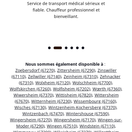
rès
Service de transport médical sérieux et
Po
ice.
fiable. Chauffeur professionnel et
bienveillant.
Nous sommes également disponible à
:
Zoebersdorf (67270)
,
Zittersheim (67290)
,
Zinswiller
(67110)
,
Zellwiller (67140)
,
Zeinheim (67310)
,
Zehnacker
(67310)
,
Wolxheim (67120)
,
Wolschheim (67700)
,
Wolfskirchen (67260)
,
Wolfisheim (67202)
,
Wœrth (67360)
,
Wiwersheim (67370)
,
Wittisheim (67820)
,
Wittersheim
(67670)
,
Witternheim (67230)
,
Wissembourg (67160)
,
Wisches (67130)
,
Wintzenheim-Kochersberg (67370)
,
Wintzenbach (67470)
,
Wintershouse (67590)
,
Wingersheim (67270)
,
Wingersheim (67170)
,
Wingen-sur-
Moder (67290)
,
Wingen (67510)
,
Windstein (67110)
,