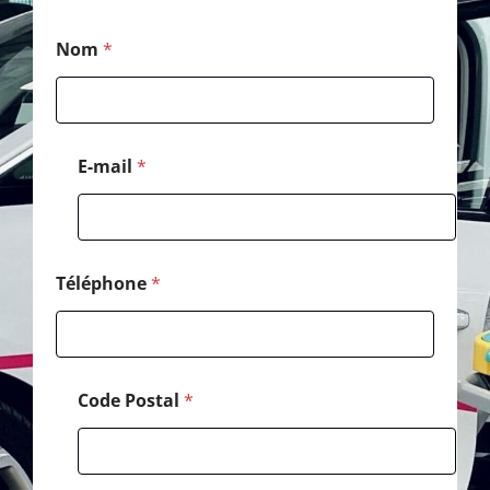
*
Nom
*
*
E
-
m
a
i
E-mail
*
l
Téléphone
*
Code Postal
*