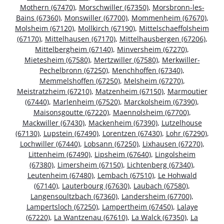
Mothern (67470)
,
Morschwiller (67350)
,
Morsbronn-les-
Bains (67360)
,
Monswiller (67700)
,
Mommenheim (67670)
,
Molsheim (67120)
,
Mollkirch (67190)
,
Mittelschaeffolsheim
(67170)
,
Mittelhausen (67170)
,
Mittelhausbergen (67206)
,
Mittelbergheim (67140)
,
Minversheim (67270)
,
Mietesheim (67580)
,
Mertzwiller (67580)
,
Merkwiller-
Pechelbronn (67250)
,
Menchhoffen (67340)
,
Memmelshoffen (67250)
,
Melsheim (67270)
,
Meistratzheim (67210)
,
Matzenheim (67150)
,
Marmoutier
(67440)
,
Marlenheim (67520)
,
Marckolsheim (67390)
,
Maisonsgoutte (67220)
,
Maennolsheim (67700)
,
Mackwiller (67430)
,
Mackenheim (67390)
,
Lutzelhouse
(67130)
,
Lupstein (67490)
,
Lorentzen (67430)
,
Lohr (67290)
,
Lochwiller (67440)
,
Lobsann (67250)
,
Lixhausen (67270)
,
Littenheim (67490)
,
Lipsheim (67640)
,
Lingolsheim
(67380)
,
Limersheim (67150)
,
Lichtenberg (67340)
,
Leutenheim (67480)
,
Lembach (67510)
,
Le Hohwald
(67140)
,
Lauterbourg (67630)
,
Laubach (67580)
,
Langensoultzbach (67360)
,
Landersheim (67700)
,
Lampertsloch (67250)
,
Lampertheim (67450)
,
Lalaye
(67220)
,
La Wantzenau (67610)
,
La Walck (67350)
,
La