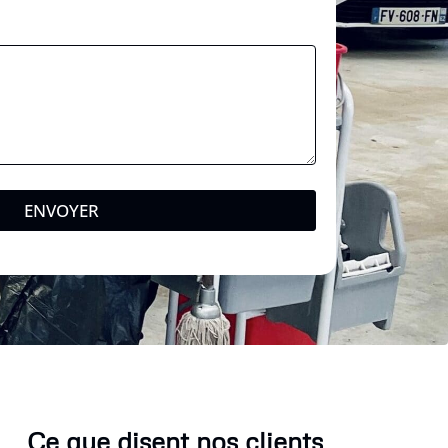
a
l
ENVOYER
Ce que disent nos clients