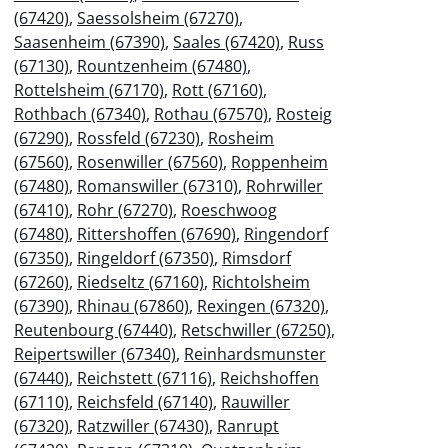
(67420)
,
Saessolsheim (67270)
,
Saasenheim (67390)
,
Saales (67420)
,
Russ
(67130)
,
Rountzenheim (67480)
,
Rottelsheim (67170)
,
Rott (67160)
,
Rothbach (67340)
,
Rothau (67570)
,
Rosteig
(67290)
,
Rossfeld (67230)
,
Rosheim
(67560)
,
Rosenwiller (67560)
,
Roppenheim
(67480)
,
Romanswiller (67310)
,
Rohrwiller
(67410)
,
Rohr (67270)
,
Roeschwoog
(67480)
,
Rittershoffen (67690)
,
Ringendorf
(67350)
,
Ringeldorf (67350)
,
Rimsdorf
(67260)
,
Riedseltz (67160)
,
Richtolsheim
(67390)
,
Rhinau (67860)
,
Rexingen (67320)
,
Reutenbourg (67440)
,
Retschwiller (67250)
,
Reipertswiller (67340)
,
Reinhardsmunster
(67440)
,
Reichstett (67116)
,
Reichshoffen
(67110)
,
Reichsfeld (67140)
,
Rauwiller
(67320)
,
Ratzwiller (67430)
,
Ranrupt