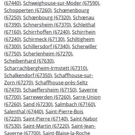
(67440)
,
Schweighouse-sur-Moder (67590)
,
Schopperten (67260)
,
Schœnenbourg
(67250)
,
Schœnbourg (67320)
,
Schœnau
(67390)
,
Schnersheim (67370)
,
Schleithal
(67160)
,
Schirrhoffen (67240)
,
Schirrhein
(67240)
,
Schirmeck (67130)
,
Schiltigheim
(67300)
,
Schillersdorf (67340)
,
Scherwiller
(67750)
,
Scherlenheim (67270)
,
Scheibenhard (67630)
,
Scharrachbergheim-Irmstett (67310)
,
Schalkendorf (67350)
,
Schaffhouse-sur-
Zorn (67270)
,
Schaffhouse-près-Seltz
(67470)
,
Schaeffersheim (67150)
,
Saverne
(67700)
,
Sarrewerden (67260)
,
Sarre-Union
(67260)
,
Sand (67230)
,
Salmbach (67160)
,
Salenthal (67440)
,
Saint-Pierre-Bois
(67220)
,
Saint-Pierre (67140)
,
Saint-Nabor
(67530)
,
Saint-Martin (67220)
,
Saint-Jean-
Saverne (67700)
,
Saint-Blaise-la-Roche