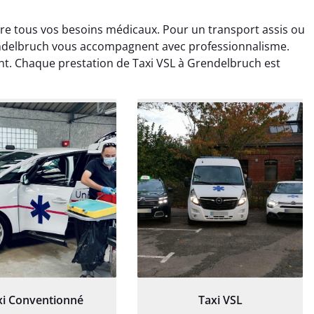
re tous vos besoins médicaux. Pour un transport assis ou
endelbruch vous accompagnent avec professionnalisme.
t. Chaque prestation de Taxi VSL à Grendelbruch est
ud Deschamps
Jérémy Ferrand
0 janvier 2025
8 septembre 2024
tisfait du transport,
Transport ponctuel et
s’est bien déroulé.
personnel très attentionné.
feur à l’écoute et
Très satisfait du service.
patient.
xi Conventionné
Taxi VSL