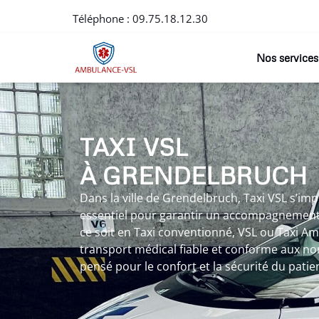
Téléphone :
09.75.18.12.30
Nos services
TAXI VSL
À GRENDELBRUCH
Dans la ville de Grendelbruch, Taxi VSL s’i
essentiel pour garantir un accompagnement 
ce soit en Taxi conventionné, VSL ou Taxi Am
transport médical fiable et conforme aux no
pensé pour le confort et la sécurité du patie