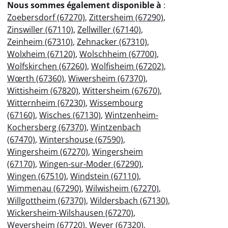
Nous sommes également disponible à
:
Zoebersdorf (67270)
,
Zittersheim (67290)
,
Zinswiller (67110)
,
Zellwiller (67140)
,
Zeinheim (67310)
,
Zehnacker (67310)
,
Wolxheim (67120)
,
Wolschheim (67700)
,
Wolfskirchen (67260)
,
Wolfisheim (67202)
,
Wœrth (67360)
,
Wiwersheim (67370)
,
Wittisheim (67820)
,
Wittersheim (67670)
,
Witternheim (67230)
,
Wissembourg
(67160)
,
Wisches (67130)
,
Wintzenheim-
Kochersberg (67370)
,
Wintzenbach
(67470)
,
Wintershouse (67590)
,
Wingersheim (67270)
,
Wingersheim
(67170)
,
Wingen-sur-Moder (67290)
,
Wingen (67510)
,
Windstein (67110)
,
Wimmenau (67290)
,
Wilwisheim (67270)
,
Willgottheim (67370)
,
Wildersbach (67130)
,
Wickersheim-Wilshausen (67270)
,
Weyersheim (67720)
,
Weyer (67320)
,