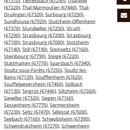
(67310)
,
Tieffenbach (67290)
,
Thanvillé
(67220)
,
Thal-Marmoutier (67440)
,
Thal-
Drulingen (67320)
,
Surbourg (67250)
,
Sundhouse (67920)
,
Stutzheim-Offenheim
(67370)
,
Stundwiller (67250)
,
Struth
(67290)
,
Strasbourg (67200)
,
Strasbourg
(67100)
,
Strasbourg (67000)
,
Stotzheim
(67140)
,
Still (67190)
,
Steinseltz (67160)
,
Steinbourg (67790)
,
Steige (67220)
,
Stattmatten (67770)
,
Sparsbach (67340)
,
Soultz-sous-Forêts (67250)
,
Soultz-les-
Bains (67120)
,
Soufflenheim (67620)
,
Souffelweyersheim (67460)
,
Solbach
(67130)
,
Singrist (67440)
,
Siltzheim (67260)
,
Siewiller (67320)
,
Siegen (67160)
,
Sessenheim (67770)
,
Sermersheim
(67230)
,
Seltz (67470)
,
Sélestat (67600)
,
Seebach (67160)
,
Schwobsheim (67390)
,
Schwindratzheim (67270)
,
Schwenheim