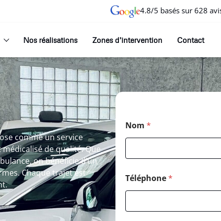
4.8/5 basés sur 628 avi
Nos réalisations
Zones d’intervention
Contact
Nom
*
mpose comme un service
médicalisé de qualité. Que
bulance, on bénéficie d’un
rmes. Chaque trajet est
Téléphone
*
nt.