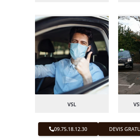
VSL
VS
09.75.18.12.30
DEVIS GRATU