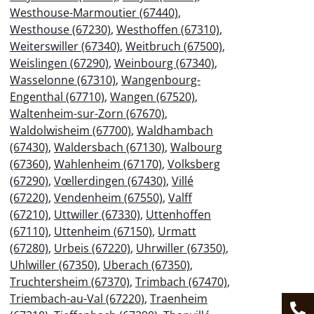
Westhouse-Marmoutier (67440)
,
Westhouse (67230)
,
Westhoffen (67310)
,
Weiterswiller (67340)
,
Weitbruch (67500)
,
Weislingen (67290)
,
Weinbourg (67340)
,
Wasselonne (67310)
,
Wangenbourg-
Engenthal (67710)
,
Wangen (67520)
,
Waltenheim-sur-Zorn (67670)
,
Waldolwisheim (67700)
,
Waldhambach
(67430)
,
Waldersbach (67130)
,
Walbourg
(67360)
,
Wahlenheim (67170)
,
Volksberg
(67290)
,
Vœllerdingen (67430)
,
Villé
(67220)
,
Vendenheim (67550)
,
Valff
(67210)
,
Uttwiller (67330)
,
Uttenhoffen
(67110)
,
Uttenheim (67150)
,
Urmatt
(67280)
,
Urbeis (67220)
,
Uhrwiller (67350)
,
Uhlwiller (67350)
,
Uberach (67350)
,
Truchtersheim (67370)
,
Trimbach (67470)
,
Triembach-au-Val (67220)
,
Traenheim