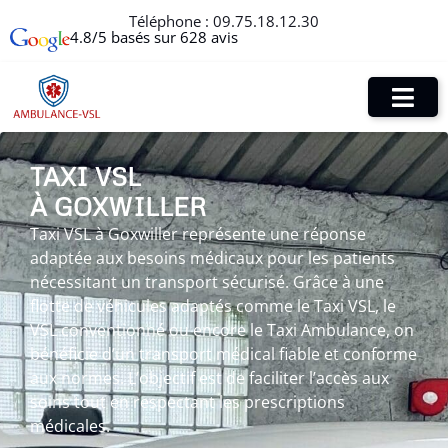
Téléphone :
09.75.18.12.30
4.8/5 basés sur 628 avis
TAXI VSL
À GOXWILLER
Taxi VSL à Goxwiller représente une réponse
adaptée aux besoins médicaux pour les patients
nécessitant un transport sécurisé. Grâce à une
flotte de véhicules adaptés comme le Taxi VSL, le
VSL conventionné ou encore le Taxi Ambulance, on
bénéficie d’un transport médical fiable et conforme
aux normes. L’objectif est de faciliter l’accès aux
soins tout en respectant les prescriptions
médicales.