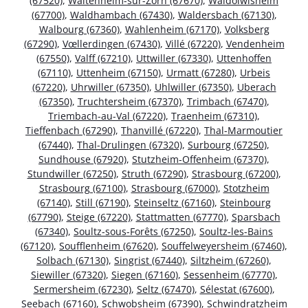
(67520)
,
Waltenheim-sur-Zorn (67670)
,
Waldolwisheim
(67700)
,
Waldhambach (67430)
,
Waldersbach (67130)
,
Walbourg (67360)
,
Wahlenheim (67170)
,
Volksberg
(67290)
,
Vœllerdingen (67430)
,
Villé (67220)
,
Vendenheim
(67550)
,
Valff (67210)
,
Uttwiller (67330)
,
Uttenhoffen
(67110)
,
Uttenheim (67150)
,
Urmatt (67280)
,
Urbeis
(67220)
,
Uhrwiller (67350)
,
Uhlwiller (67350)
,
Uberach
(67350)
,
Truchtersheim (67370)
,
Trimbach (67470)
,
Triembach-au-Val (67220)
,
Traenheim (67310)
,
Tieffenbach (67290)
,
Thanvillé (67220)
,
Thal-Marmoutier
(67440)
,
Thal-Drulingen (67320)
,
Surbourg (67250)
,
Sundhouse (67920)
,
Stutzheim-Offenheim (67370)
,
Stundwiller (67250)
,
Struth (67290)
,
Strasbourg (67200)
,
Strasbourg (67100)
,
Strasbourg (67000)
,
Stotzheim
(67140)
,
Still (67190)
,
Steinseltz (67160)
,
Steinbourg
(67790)
,
Steige (67220)
,
Stattmatten (67770)
,
Sparsbach
(67340)
,
Soultz-sous-Forêts (67250)
,
Soultz-les-Bains
(67120)
,
Soufflenheim (67620)
,
Souffelweyersheim (67460)
,
Solbach (67130)
,
Singrist (67440)
,
Siltzheim (67260)
,
Siewiller (67320)
,
Siegen (67160)
,
Sessenheim (67770)
,
Sermersheim (67230)
,
Seltz (67470)
,
Sélestat (67600)
,
Seebach (67160)
,
Schwobsheim (67390)
,
Schwindratzheim