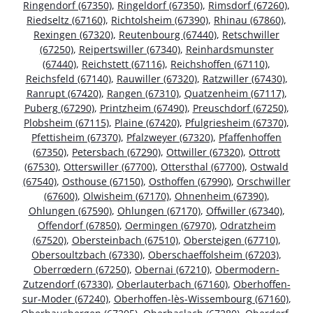
Ringendorf (67350)
,
Ringeldorf (67350)
,
Rimsdorf (67260)
,
Riedseltz (67160)
,
Richtolsheim (67390)
,
Rhinau (67860)
,
Rexingen (67320)
,
Reutenbourg (67440)
,
Retschwiller
(67250)
,
Reipertswiller (67340)
,
Reinhardsmunster
(67440)
,
Reichstett (67116)
,
Reichshoffen (67110)
,
Reichsfeld (67140)
,
Rauwiller (67320)
,
Ratzwiller (67430)
,
Ranrupt (67420)
,
Rangen (67310)
,
Quatzenheim (67117)
,
Puberg (67290)
,
Printzheim (67490)
,
Preuschdorf (67250)
,
Plobsheim (67115)
,
Plaine (67420)
,
Pfulgriesheim (67370)
,
Pfettisheim (67370)
,
Pfalzweyer (67320)
,
Pfaffenhoffen
(67350)
,
Petersbach (67290)
,
Ottwiller (67320)
,
Ottrott
(67530)
,
Otterswiller (67700)
,
Ottersthal (67700)
,
Ostwald
(67540)
,
Osthouse (67150)
,
Osthoffen (67990)
,
Orschwiller
(67600)
,
Olwisheim (67170)
,
Ohnenheim (67390)
,
Ohlungen (67590)
,
Ohlungen (67170)
,
Offwiller (67340)
,
Offendorf (67850)
,
Oermingen (67970)
,
Odratzheim
(67520)
,
Obersteinbach (67510)
,
Obersteigen (67710)
,
Obersoultzbach (67330)
,
Oberschaeffolsheim (67203)
,
Oberrœdern (67250)
,
Obernai (67210)
,
Obermodern-
Zutzendorf (67330)
,
Oberlauterbach (67160)
,
Oberhoffen-
sur-Moder (67240)
,
Oberhoffen-lès-Wissembourg (67160)
,