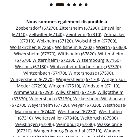
Nous sommes également disponible à
:
Zoebersdorf (67270)
,
Zittersheim (67290)
,
Zinswiller
(67110)
,
Zellwiller (67140)
,
Zeinheim (67310)
,
Zehnacker
(67310)
,
Wolxheim (67120)
,
Wolschheim (67700)
,
Wolfskirchen (67260)
,
Wolfisheim (67202)
,
Wœrth (67360)
,
Wiwersheim (67370)
,
Wittisheim (67820)
,
Wittersheim
(67670)
,
Witternheim (67230)
,
Wissembourg (67160)
,
Wisches (67130)
,
Wintzenheim-Kochersberg (67370)
,
Wintzenbach (67470)
,
Wintershouse (67590)
,
Wingersheim (67270)
,
Wingersheim (67170)
,
Wingen-sur-
Moder (67290)
,
Wingen (67510)
,
Windstein (67110)
,
Wimmenau (67290)
,
Wilwisheim (67270)
,
Willgottheim
(67370)
,
Wildersbach (67130)
,
Wickersheim-Wilshausen
(67270)
,
Weyersheim (67720)
,
Weyer (67320)
,
Westhouse-
Marmoutier (67440)
,
Westhouse (67230)
,
Westhoffen
(67310)
,
Weiterswiller (67340)
,
Weitbruch (67500)
,
Weislingen (67290)
,
Weinbourg (67340)
,
Wasselonne
(67310)
,
Wangenbourg-Engenthal (67710)
,
Wangen