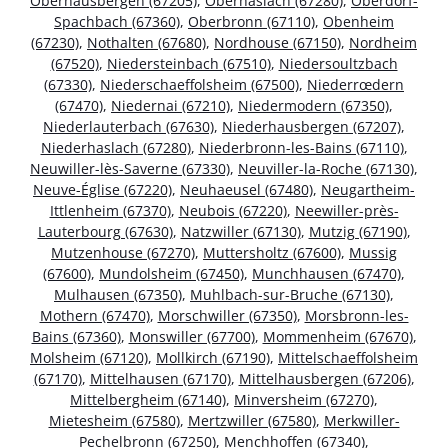
Oberhausbergen (67205)
,
Oberhaslach (67280)
,
Oberdorf-
Spachbach (67360)
,
Oberbronn (67110)
,
Obenheim
(67230)
,
Nothalten (67680)
,
Nordhouse (67150)
,
Nordheim
(67520)
,
Niedersteinbach (67510)
,
Niedersoultzbach
(67330)
,
Niederschaeffolsheim (67500)
,
Niederrœdern
(67470)
,
Niedernai (67210)
,
Niedermodern (67350)
,
Niederlauterbach (67630)
,
Niederhausbergen (67207)
,
Niederhaslach (67280)
,
Niederbronn-les-Bains (67110)
,
Neuwiller-lès-Saverne (67330)
,
Neuviller-la-Roche (67130)
,
Neuve-Église (67220)
,
Neuhaeusel (67480)
,
Neugartheim-
Ittlenheim (67370)
,
Neubois (67220)
,
Neewiller-près-
Lauterbourg (67630)
,
Natzwiller (67130)
,
Mutzig (67190)
,
Mutzenhouse (67270)
,
Muttersholtz (67600)
,
Mussig
(67600)
,
Mundolsheim (67450)
,
Munchhausen (67470)
,
Mulhausen (67350)
,
Muhlbach-sur-Bruche (67130)
,
Mothern (67470)
,
Morschwiller (67350)
,
Morsbronn-les-
Bains (67360)
,
Monswiller (67700)
,
Mommenheim (67670)
,
Molsheim (67120)
,
Mollkirch (67190)
,
Mittelschaeffolsheim
(67170)
,
Mittelhausen (67170)
,
Mittelhausbergen (67206)
,
Mittelbergheim (67140)
,
Minversheim (67270)
,
Mietesheim (67580)
,
Mertzwiller (67580)
,
Merkwiller-
Pechelbronn (67250)
,
Menchhoffen (67340)
,