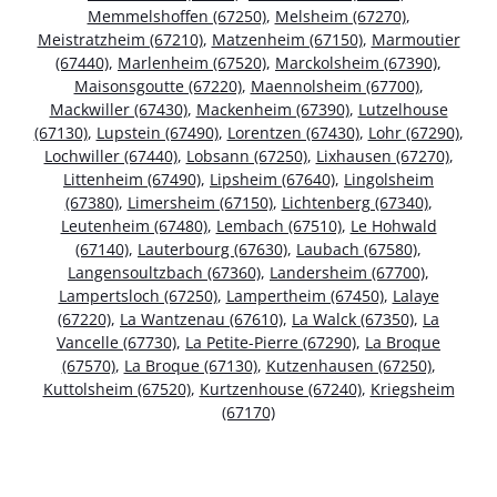
Memmelshoffen (67250)
,
Melsheim (67270)
,
Meistratzheim (67210)
,
Matzenheim (67150)
,
Marmoutier
(67440)
,
Marlenheim (67520)
,
Marckolsheim (67390)
,
Maisonsgoutte (67220)
,
Maennolsheim (67700)
,
Mackwiller (67430)
,
Mackenheim (67390)
,
Lutzelhouse
(67130)
,
Lupstein (67490)
,
Lorentzen (67430)
,
Lohr (67290)
,
Lochwiller (67440)
,
Lobsann (67250)
,
Lixhausen (67270)
,
Littenheim (67490)
,
Lipsheim (67640)
,
Lingolsheim
(67380)
,
Limersheim (67150)
,
Lichtenberg (67340)
,
Leutenheim (67480)
,
Lembach (67510)
,
Le Hohwald
(67140)
,
Lauterbourg (67630)
,
Laubach (67580)
,
Langensoultzbach (67360)
,
Landersheim (67700)
,
Lampertsloch (67250)
,
Lampertheim (67450)
,
Lalaye
(67220)
,
La Wantzenau (67610)
,
La Walck (67350)
,
La
Vancelle (67730)
,
La Petite-Pierre (67290)
,
La Broque
(67570)
,
La Broque (67130)
,
Kutzenhausen (67250)
,
Kuttolsheim (67520)
,
Kurtzenhouse (67240)
,
Kriegsheim
(67170)