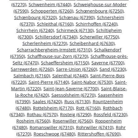
(67270)
,
Schwenheim (67440)
,
Schweighouse-sur-Moder
(67590)
,
Schopperten (67260)
,
Schœnenbourg (67250)
,
Schœnbourg (67320)
,
Schœnau (67390)
,
Schnersheim
(67370)
,
Schleithal (67160)
,
Schirrhoffen (67240)
,
Schirrhein (67240)
,
Schirmeck (67130)
,
Schiltigheim
(67300)
,
Schillersdorf (67340)
,
Scherwiller (67750)
,
Scherlenheim (67270)
,
Scheibenhard (67630)
,
Scharrachbergheim-Irmstett (67310)
,
Schalkendorf
(67350)
,
Schaffhouse-sur-Zorn (67270)
,
Schaffhouse-près-
Seltz (67470)
,
Schaeffersheim (67150)
,
Saverne (67700)
,
Sarrewerden (67260)
,
Sarre-Union (67260)
,
Sand (67230)
,
Salmbach (67160)
,
Salenthal (67440)
,
Saint-Pierre-Bois
(67220)
,
Saint-Pierre (67140)
,
Saint-Nabor (67530)
,
Saint-
Martin (67220)
,
Saint-Jean-Saverne (67700)
,
Saint-Blaise-
la-Roche (67420)
,
Saessolsheim (67270)
,
Saasenheim
(67390)
,
Saales (67420)
,
Russ (67130)
,
Rountzenheim
(67480)
,
Rottelsheim (67170)
,
Rott (67160)
,
Rothbach
(67340)
,
Rothau (67570)
,
Rosteig (67290)
,
Rossfeld (67230)
,
Rosheim (67560)
,
Rosenwiller (67560)
,
Roppenheim
(67480)
,
Romanswiller (67310)
,
Rohrwiller (67410)
,
Rohr
(67270)
,
Roeschwoog (67480)
,
Rittershoffen (67690)
,