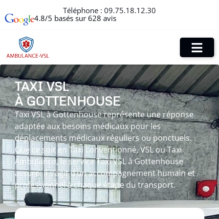
Téléphone :
09.75.18.12.30
4.8/5 basés sur 628 avis
TAXI VSL
À GOTTENHOUSE
Taxi VSL à Gottenhouse représente une réponse
adaptée aux besoins médicaux pour les
déplacements médicaux réguliers ou ponctuels.
Que ce soit en Taxi conventionné, VSL ou Taxi
Ambulance, le service Taxi VSL à Gottenhouse
assure. Il s’agit d’un accompagnement humain et
professionnel à chaque étape du transport.