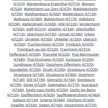
(67310)
,
Wangenbourg-Engenthal (67710)
,
Wangen
(67520)
,
Waltenheim-sur-Zorn (67670)
,
Waldolwisheim
(67700)
,
Waldhambach (67430)
,
Waldersbach (67130)
,
Walbourg (67360)
,
Wahlenheim (67170)
,
Volksberg
(67290)
,
Vœllerdingen (67430)
,
Villé (67220)
,
Vendenheim
(67550)
,
Valff (67210)
,
Uttwiller (67330)
,
Uttenhoffen
(67110)
,
Uttenheim (67150)
,
Urmatt (67280)
,
Urbeis
(67220)
,
Uhrwiller (67350)
,
Uhlwiller (67350)
,
Uberach
(67350)
,
Truchtersheim (67370)
,
Trimbach (67470)
,
Triembach-au-Val (67220)
,
Traenheim (67310)
,
Tieffenbach (67290)
,
Thanvillé (67220)
,
Thal-Marmoutier
(67440)
,
Thal-Drulingen (67320)
,
Surbourg (67250)
,
Sundhouse (67920)
,
Stutzheim-Offenheim (67370)
,
Stundwiller (67250)
,
Struth (67290)
,
Strasbourg (67200)
,
Strasbourg (67100)
,
Strasbourg (67000)
,
Stotzheim
(67140)
,
Still (67190)
,
Steinseltz (67160)
,
Steinbourg
(67790)
,
Steige (67220)
,
Stattmatten (67770)
,
Sparsbach
(67340)
,
Soultz-sous-Forêts (67250)
,
Soultz-les-Bains
(67120)
,
Soufflenheim (67620)
,
Souffelweyersheim (67460)
,
Solbach (67130)
,
Singrist (67440)
,
Siltzheim (67260)
,
Siewiller (67320)
,
Siegen (67160)
,
Sessenheim (67770)
,