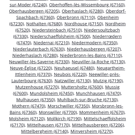
sur-Moder (67240)
,
Oberhoffen-lès-Wissembourg (67160)
,
Oberhausbergen (67205)
,
Oberhaslach (67280)
,
Oberdorf-
Spachbach (67360)
,
Oberbronn (67110)
,
Obenheim
(67230)
,
Nothalten (67680)
,
Nordhouse (67150)
,
Nordheim
(67520)
,
Niedersteinbach (67510)
,
Niedersoultzbach
(67330)
,
Niederschaeffolsheim (67500)
,
Niederrœdern
(67470)
,
Niedernai (67210)
,
Niedermodern (67350)
,
Niederlauterbach (67630)
,
Niederhausbergen (67207)
,
Niederhaslach (67280)
,
Niederbronn-les-Bains (67110)
,
Neuwiller-lès-Saverne (67330)
,
Neuviller-la-Roche (67130)
,
Neuve-Église (67220)
,
Neuhaeusel (67480)
,
Neugartheim-
Ittlenheim (67370)
,
Neubois (67220)
,
Neewiller-près-
Lauterbourg (67630)
,
Natzwiller (67130)
,
Mutzig (67190)
,
Mutzenhouse (67270)
,
Muttersholtz (67600)
,
Mussig
(67600)
,
Mundolsheim (67450)
,
Munchhausen (67470)
,
Mulhausen (67350)
,
Muhlbach-sur-Bruche (67130)
,
Mothern (67470)
,
Morschwiller (67350)
,
Morsbronn-les-
Bains (67360)
,
Monswiller (67700)
,
Mommenheim (67670)
,
Molsheim (67120)
,
Mollkirch (67190)
,
Mittelschaeffolsheim
(67170)
,
Mittelhausen (67170)
,
Mittelhausbergen (67206)
,
Mittelbergheim (67140)
,
Minversheim (67270)
,