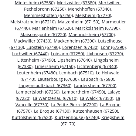
Mietesheim (67580)
,
Mertzwiller (67580)
,
Merkwiller-
Pechelbronn (67250)
,
Menchhoffen (67340)
,
Memmelshoffen (67250)
,
Melsheim (67270)
,
Meistratzheim (67210)
,
Matzenheim (67150)
,
Marmoutier
(67440)
,
Marlenheim (67520)
,
Marckolsheim (67390)
,
Maisonsgoutte (67220)
,
Maennolsheim (67700)
,
Mackwiller (67430)
,
Mackenheim (67390)
,
Lutzelhouse
(67130)
,
Lupstein (67490)
,
Lorentzen (67430)
,
Lohr (67290)
,
Lochwiller (67440)
,
Lobsann (67250)
,
Lixhausen (67270)
,
Littenheim (67490)
,
Lipsheim (67640)
,
Lingolsheim
(67380)
,
Limersheim (67150)
,
Lichtenberg (67340)
,
Leutenheim (67480)
,
Lembach (67510)
,
Le Hohwald
(67140)
,
Lauterbourg (67630)
,
Laubach (67580)
,
Langensoultzbach (67360)
,
Landersheim (67700)
,
Lampertsloch (67250)
,
Lampertheim (67450)
,
Lalaye
(67220)
,
La Wantzenau (67610)
,
La Walck (67350)
,
La
Vancelle (67730)
,
La Petite-Pierre (67290)
,
La Broque
(67570)
,
La Broque (67130)
,
Kutzenhausen (67250)
,
Kuttolsheim (67520)
,
Kurtzenhouse (67240)
,
Kriegsheim
(67170)