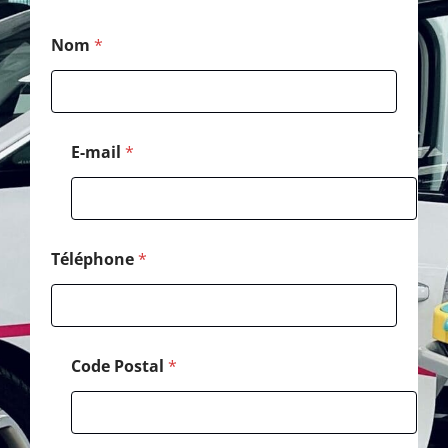
N
Nom
*
o
m
P
o
s
t
E-mail
*
a
l
N
o
m
Téléphone
*
Code Postal
*