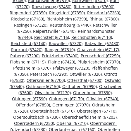
(67480)
,
Romanswiller (67310)
,
Rohrwiller (67410)
,
Rohr
(67270)
,
Roeschwoog (67480)
,
Rittershoffen (67690)
,
Ringendorf (67350)
,
Ringeldorf (67350)
,
Rimsdorf (67260)
,
Riedseltz (67160)
,
Richtolsheim (67390)
,
Rhinau (67860)
,
Rexingen (67320)
,
Reutenbourg (67440)
,
Retschwiller
(67250)
,
Reipertswiller (67340)
,
Reinhardsmunster
(67440)
,
Reichstett (67116)
,
Reichshoffen (67110)
,
Reichsfeld (67140)
,
Rauwiller (67320)
,
Ratzwiller (67430)
,
Ranrupt (67420)
,
Rangen (67310)
,
Quatzenheim (67117)
,
Puberg (67290)
,
Printzheim (67490)
,
Preuschdorf (67250)
,
Plobsheim (67115)
,
Plaine (67420)
,
Pfulgriesheim (67370)
,
Pfettisheim (67370)
,
Pfalzweyer (67320)
,
Pfaffenhoffen
(67350)
,
Petersbach (67290)
,
Ottwiller (67320)
,
Ottrott
(67530)
,
Otterswiller (67700)
,
Ottersthal (67700)
,
Ostwald
(67540)
,
Osthouse (67150)
,
Osthoffen (67990)
,
Orschwiller
(67600)
,
Olwisheim (67170)
,
Ohnenheim (67390)
,
Ohlungen (67590)
,
Ohlungen (67170)
,
Offwiller (67340)
,
Offendorf (67850)
,
Oermingen (67970)
,
Odratzheim
(67520)
,
Obersteinbach (67510)
,
Obersteigen (67710)
,
Obersoultzbach (67330)
,
Oberschaeffolsheim (67203)
,
Oberrœdern (67250)
,
Obernai (67210)
,
Obermodern-
Zutzendorf (67330)
,
Oberlauterbach (67160)
,
Oberhoffen-