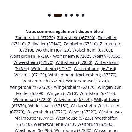
Nous sommes également disponible à
:
Zoebersdorf (67270)
,
Zittersheim (67290)
,
Zinswiller
(67110)
,
Zellwiller (67140)
,
Zeinheim (67310)
,
Zehnacker
(67310)
,
Wolxheim (67120)
,
Wolschheim (67700)
,
Wolfskirchen (67260)
,
Wolfisheim (67202)
,
Wœrth (67360)
,
Wiwersheim (67370)
,
Wittisheim (67820)
,
Wittersheim
(67670)
,
Witternheim (67230)
,
Wissembourg (67160)
,
Wisches (67130)
,
Wintzenheim-Kochersberg (67370)
,
Wintzenbach (67470)
,
Wintershouse (67590)
,
Wingersheim (67270)
,
Wingersheim (67170)
,
Wingen-sur-
Moder (67290)
,
Wingen (67510)
,
Windstein (67110)
,
Wimmenau (67290)
,
Wilwisheim (67270)
,
Willgottheim
(67370)
,
Wildersbach (67130)
,
Wickersheim-Wilshausen
(67270)
,
Weyersheim (67720)
,
Weyer (67320)
,
Westhouse-
Marmoutier (67440)
,
Westhouse (67230)
,
Westhoffen
(67310)
,
Weiterswiller (67340)
,
Weitbruch (67500)
,
Weislingen (67290)
,
Weinbourg (67340)
,
Wasselonne