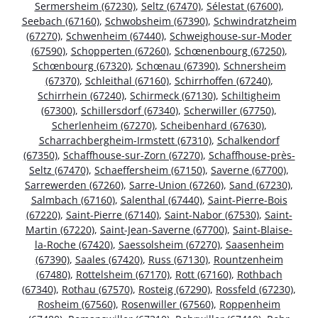
Sermersheim (67230)
,
Seltz (67470)
,
Sélestat (67600)
,
Seebach (67160)
,
Schwobsheim (67390)
,
Schwindratzheim
(67270)
,
Schwenheim (67440)
,
Schweighouse-sur-Moder
(67590)
,
Schopperten (67260)
,
Schœnenbourg (67250)
,
Schœnbourg (67320)
,
Schœnau (67390)
,
Schnersheim
(67370)
,
Schleithal (67160)
,
Schirrhoffen (67240)
,
Schirrhein (67240)
,
Schirmeck (67130)
,
Schiltigheim
(67300)
,
Schillersdorf (67340)
,
Scherwiller (67750)
,
Scherlenheim (67270)
,
Scheibenhard (67630)
,
Scharrachbergheim-Irmstett (67310)
,
Schalkendorf
(67350)
,
Schaffhouse-sur-Zorn (67270)
,
Schaffhouse-près-
Seltz (67470)
,
Schaeffersheim (67150)
,
Saverne (67700)
,
Sarrewerden (67260)
,
Sarre-Union (67260)
,
Sand (67230)
,
Salmbach (67160)
,
Salenthal (67440)
,
Saint-Pierre-Bois
(67220)
,
Saint-Pierre (67140)
,
Saint-Nabor (67530)
,
Saint-
Martin (67220)
,
Saint-Jean-Saverne (67700)
,
Saint-Blaise-
la-Roche (67420)
,
Saessolsheim (67270)
,
Saasenheim
(67390)
,
Saales (67420)
,
Russ (67130)
,
Rountzenheim
(67480)
,
Rottelsheim (67170)
,
Rott (67160)
,
Rothbach
(67340)
,
Rothau (67570)
,
Rosteig (67290)
,
Rossfeld (67230)
,
Rosheim (67560)
,
Rosenwiller (67560)
,
Roppenheim